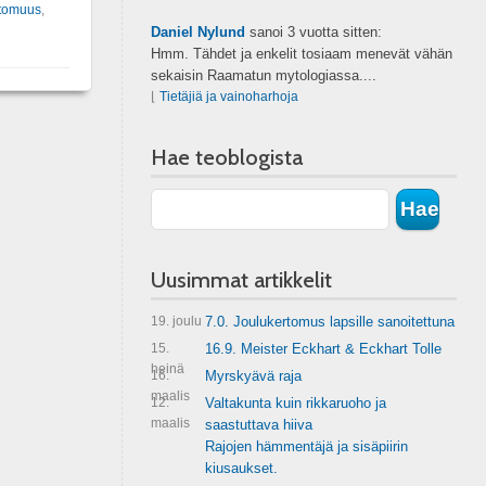
ttomuus
,
Daniel Nylund
sanoi
3 vuotta sitten:
Hmm. Tähdet ja enkelit tosiaam menevät vähän
sekaisin Raamatun mytologiassa....
⌊
Tietäjiä ja vainoharhoja
Hae teoblogista
Uusimmat artikkelit
19. joulu
7.0. Joulukertomus lapsille sanoitettuna
15.
16.9. Meister Eckhart & Eckhart Tolle
heinä
16.
Myrskyävä raja
maalis
12.
Valtakunta kuin rikkaruoho ja
maalis
saastuttava hiiva
Rajojen hämmentäjä ja sisäpiirin
kiusaukset.