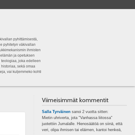
kivallan pyhittämisestä,
e pyhitetyn väkivallan
tipukkimekanismin ihmisten
n elämän ja opetuksen
 teologiaa, joka edelleen
a historiaa, sekä omaa
eja, vai kuljemmeko kohti
Viimeisimmät kommentit
Salla Tyrväinen
sanoi
2 vuotta sitten:
Mietin uhriverta, jota "Vanhassa liitossa"
juotettiin Jumalalle. Hienosäätöä on siinä, että
veri, olipa ihmisen tai eläimen, kantoi henkeä,