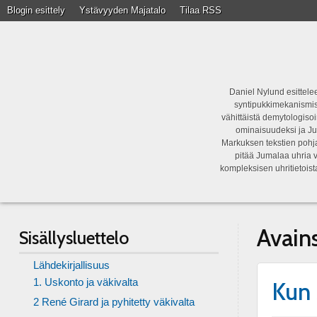
Blogin esittely
Ystävyyden Majatalo
Tilaa RSS
Daniel Nylund esittelee
syntipukkimekanismist
vähittäistä demytologisoi
ominaisuudeksi ja Ju
Markuksen tekstien pohja
pitää Jumalaa uhria v
kompleksisen uhritietois
Avain
Sisällysluettelo
Lähdekirjallisuus
1. Uskonto ja väkivalta
Kun 
2 René Girard ja pyhitetty väkivalta