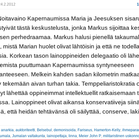
4.2.2012
1
aino Kapernaumissa Maria ja Jeesuksen sisar
yivät tästä keskustelusta, jonka Markus sijoittaa ke
sen perhedraamaa. Markus halusi pienellä takaumal
 mistä Marian huolet olivat lähtöisin ja että ne todella
isia. Korkean tason lainoppineiden delegaatio oli lähe
lemista puuttumaan Kapernaumissa syntyneeseen
lanteeseen. Melkein kahden sadan kilometrin matkaa
y tekemään aivan turhan takia. Temppeliaristokratia o
yt lähettää oppineimmat intellektuellit ratkaisemaan 
ssa. Lainoppineet olivat aikansa konservatiiveja siin
ä, että heidän tehtävänsä oli säilyttää, conserve, lak
:
anarkia
,
auktoriteetti
,
Belsebul
,
demonisoida
,
Fariseus
,
Hamerton-Kelly
,
ihmepara
umala
,
Jumalan valtakunta
,
lainopettaja
,
linna
,
Meier John P
,
militaristinen uskonn