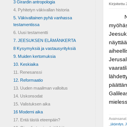
3 Girardin antropologia
Kirjoitettu
2
4. Pyhitetyn väkivallan historia
Noitav
5. Väkivaltainen pyhä vanhassa
testamentissa
myöhäst
6. Uusi testamentti
Jeesuk
7. JEESUKSEN ELÄMÄNKERTA
näyttää,
8 Kysymyksiä ja vastausyrityksiä
aiheell
9. Muiden kertomuksia
Jerusa
10. Keskiaika
vaarati
11. Renesanssi
lähdett
12. Reformaatio
päättän
13. Uuden maailman valloitus
Galilea
14. Uskonsodat
mieless
15. Valistuksen aika
16 Moderni aika
Avainsanat
17. Entä tästä eteenpäin?
,
järjestys
,
J