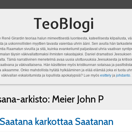
TeoBlogi
 René Girardin teoriaa halun mimeettisestä luonteesta, kateellisesta kilpailusta, vä
a ja uskonnollisten myyttien tavasta vaientaa uhrin ääni. Sen avulla hän tarkastele
ntia Raamatun sivuilla ja sitä, kuinka evankeliumit paljastavat uhria vaativan syn
malan täysin väkivallattomaksi ihmisten rakastajaksi. Daniel dramatisoi Jeesukse
lta. Tämä narratiivinen menetelmä avaa uusia ulottuvuuksia Jeesuksesta ja kritisoi
aativana ja väkivaltaisena. Hän käsittelee myös kristikunnan sotaisaa ja pasifistist
ta aikaamme. Onko mahdollista hylätä hylkääminen ja elää elämää joka ei tuota uhr
väkivallan eskaloitumista ja lopullista apokalypsiä? Lue myös
esittely
ja
johdanto
.
sana-arkisto:
Meier John P
Saatana karkottaa Saatanan