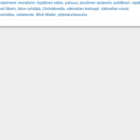
stalinismi
,
moralismi
,
myyttinen valhe
,
pahuus
,
pirullinen systeemi
,
poliittinen
,
raja
ed Myers
,
talon ryöstäjä
,
Uhriväkivalta
,
väkivallan kielioppi
,
väkivallan navat
,
namiikka
,
valtakunta
,
Wink Walter
,
yhteiskuntarauha