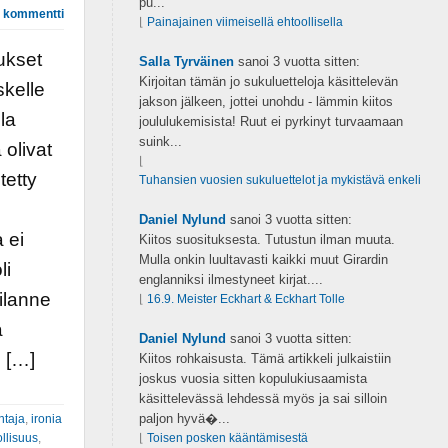
pu...
 kommentti
⌊
Painajainen viimeisellä ehtoollisella
ukset
Salla Tyrväinen
sanoi
3 vuotta sitten:
Kirjoitan tämän jo sukuluetteloja käsittelevän
skelle
jakson jälkeen, jottei unohdu - lämmin kiitos
la
joululukemisista! Ruut ei pyrkinyt turvaamaan
suink...
 olivat
⌊
tetty
Tuhansien vuosien sukuluettelot ja mykistävä enkeli
Daniel Nylund
sanoi
3 vuotta sitten:
 ei
Kiitos suosituksesta. Tutustun ilman muuta.
Mulla onkin luultavasti kaikki muut Girardin
li
englanniksi ilmestyneet kirjat....
tilanne
⌊
16.9. Meister Eckhart & Eckhart Tolle
ä
Daniel Nylund
sanoi
3 vuotta sitten:
i […]
Kiitos rohkaisusta. Tämä artikkeli julkaistiin
joskus vuosia sitten kopulukiusaamista
käsittelevässä lehdessä myös ja sai silloin
paljon hyvä�...
ntaja
,
ironia
ollisuus
,
⌊
Toisen posken kääntämisestä