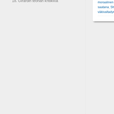
18. Girardin teorian kritiikkiä
moraalinen 
saatana
,
Sh
väkivaltady