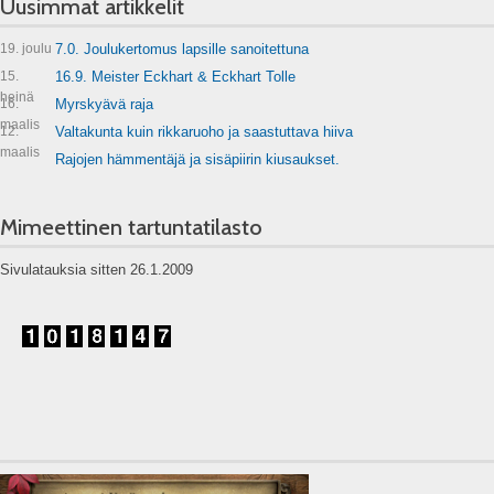
Uusimmat artikkelit
19. joulu
7.0. Joulukertomus lapsille sanoitettuna
15.
16.9. Meister Eckhart & Eckhart Tolle
heinä
16.
Myrskyävä raja
maalis
12.
Valtakunta kuin rikkaruoho ja saastuttava hiiva
maalis
Rajojen hämmentäjä ja sisäpiirin kiusaukset.
Mimeettinen tartuntatilasto
Sivulatauksia sitten 26.1.2009