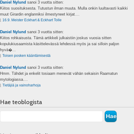
Daniel Nylund
sanoi
3 vuotta sitten:
Kiitos suosituksesta. Tutustun ilman muuta. Mulla onkin luultavasti kaikki
muut Girardin englanniksi ilmestyneet kirjat....
⌊
16.9. Meister Eckhart & Eckhart Tolle
Daniel Nylund
sanoi
3 vuotta sitten:
Kiitos rohkaisusta. Tämä artikkeli julkaistiin joskus vuosia sitten
kopulukiusaamista käsittelevässä lehdessä myös ja sai silloin paljon
hyvä�...
⌊
Toisen posken kääntämisestä
Daniel Nylund
sanoi
3 vuotta sitten:
Hmm. Tähdet ja enkelit tosiaam menevät vähän sekaisin Raamatun
mytologiassa....
⌊
Tietäjiä ja vainoharhoja
Hae teoblogista