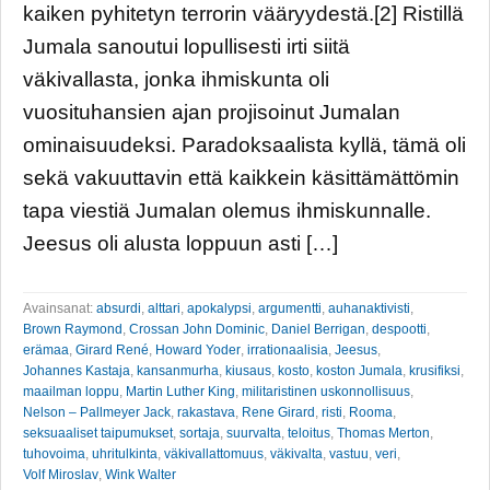
kaiken pyhitetyn terrorin vääryydestä.[2] Ristillä
Jumala sanoutui lopullisesti irti siitä
väkivallasta, jonka ihmiskunta oli
vuosituhansien ajan projisoinut Jumalan
ominaisuudeksi. Paradoksaalista kyllä, tämä oli
sekä vakuuttavin että kaikkein käsittämättömin
tapa viestiä Jumalan olemus ihmiskunnalle.
Jeesus oli alusta loppuun asti […]
Avainsanat:
absurdi
,
alttari
,
apokalypsi
,
argumentti
,
auhanaktivisti
,
Brown Raymond
,
Crossan John Dominic
,
Daniel Berrigan
,
despootti
,
erämaa
,
Girard René
,
Howard Yoder
,
irrationaalisia
,
Jeesus
,
Johannes Kastaja
,
kansanmurha
,
kiusaus
,
kosto
,
koston Jumala
,
krusifiksi
,
maailman loppu
,
Martin Luther King
,
militaristinen uskonnollisuus
,
Nelson – Pallmeyer Jack
,
rakastava
,
Rene Girard
,
risti
,
Rooma
,
seksuaaliset taipumukset
,
sortaja
,
suurvalta
,
teloitus
,
Thomas Merton
,
tuhovoima
,
uhritulkinta
,
väkivallattomuus
,
väkivalta
,
vastuu
,
veri
,
Volf Miroslav
,
Wink Walter