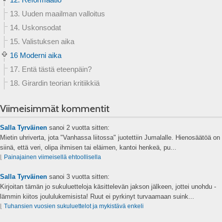
13. Uuden maailman valloitus
14. Uskonsodat
15. Valistuksen aika
16 Moderni aika
17. Entä tästä eteenpäin?
18. Girardin teorian kritiikkiä
Viimeisimmät kommentit
Salla Tyrväinen
sanoi
2 vuotta sitten:
Mietin uhriverta, jota "Vanhassa liitossa" juotettiin Jumalalle. Hienosäätöä on
siinä, että veri, olipa ihmisen tai eläimen, kantoi henkeä, pu...
⌊
Painajainen viimeisellä ehtoollisella
Salla Tyrväinen
sanoi
3 vuotta sitten:
Kirjoitan tämän jo sukuluetteloja käsittelevän jakson jälkeen, jottei unohdu -
lämmin kiitos joululukemisista! Ruut ei pyrkinyt turvaamaan suink...
⌊
Tuhansien vuosien sukuluettelot ja mykistävä enkeli