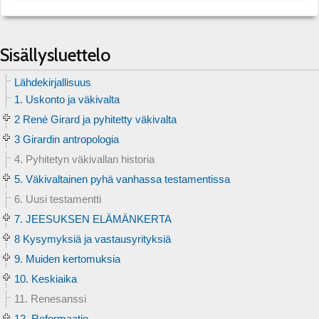
Sisällysluettelo
Lähdekirjallisuus
1. Uskonto ja väkivalta
2 René Girard ja pyhitetty väkivalta
3 Girardin antropologia
4. Pyhitetyn väkivallan historia
5. Väkivaltainen pyhä vanhassa testamentissa
6. Uusi testamentti
7. JEESUKSEN ELÄMÄNKERTA
8 Kysymyksiä ja vastausyrityksiä
9. Muiden kertomuksia
10. Keskiaika
11. Renesanssi
12. Reformaatio