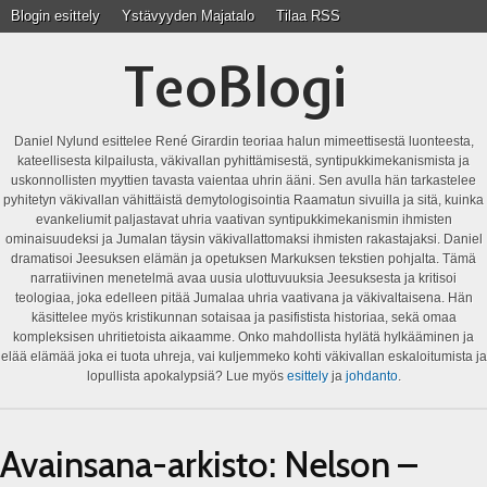
Blogin esittely
Ystävyyden Majatalo
Tilaa RSS
TeoBlogi
Daniel Nylund esittelee René Girardin teoriaa halun mimeettisestä luonteesta,
kateellisesta kilpailusta, väkivallan pyhittämisestä, syntipukkimekanismista ja
uskonnollisten myyttien tavasta vaientaa uhrin ääni. Sen avulla hän tarkastelee
pyhitetyn väkivallan vähittäistä demytologisointia Raamatun sivuilla ja sitä, kuinka
evankeliumit paljastavat uhria vaativan syntipukkimekanismin ihmisten
ominaisuudeksi ja Jumalan täysin väkivallattomaksi ihmisten rakastajaksi. Daniel
dramatisoi Jeesuksen elämän ja opetuksen Markuksen tekstien pohjalta. Tämä
narratiivinen menetelmä avaa uusia ulottuvuuksia Jeesuksesta ja kritisoi
teologiaa, joka edelleen pitää Jumalaa uhria vaativana ja väkivaltaisena. Hän
käsittelee myös kristikunnan sotaisaa ja pasifistista historiaa, sekä omaa
kompleksisen uhritietoista aikaamme. Onko mahdollista hylätä hylkääminen ja
elää elämää joka ei tuota uhreja, vai kuljemmeko kohti väkivallan eskaloitumista ja
lopullista apokalypsiä? Lue myös
esittely
ja
johdanto
.
Avainsana-arkisto:
Nelson –