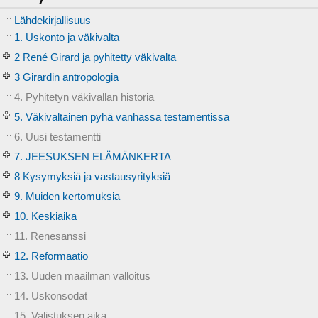
Lähdekirjallisuus
1. Uskonto ja väkivalta
2 René Girard ja pyhitetty väkivalta
3 Girardin antropologia
4. Pyhitetyn väkivallan historia
5. Väkivaltainen pyhä vanhassa testamentissa
6. Uusi testamentti
7. JEESUKSEN ELÄMÄNKERTA
8 Kysymyksiä ja vastausyrityksiä
9. Muiden kertomuksia
10. Keskiaika
11. Renesanssi
12. Reformaatio
13. Uuden maailman valloitus
14. Uskonsodat
15. Valistuksen aika