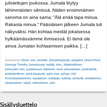
julistettujen joukossa. Jumala löytyy
lähimmäisten silmissä. Niiden ensimmäinen
sanoma on aina sama: ”Älä enää tapa minua.
Rakasta minua.” Pääsiäisen jälkeen Jumala tuli
näkyväksi. Hän kohtaa meidät jokaisessa
hylkäämässämme ihmisessä. Ei tämä ole
ainoa Jumalan kohtaamisen paikka. […]
Avainsanat:
Alison
,
ase
,
avioliitto
,
Demytologisoitu
,
epäpyhä
,
Girard René
,
Gorringe Timothy
,
halveksunta
,
hylätty
,
inho
,
Jälkikristillinen
,
julmuuden uhri
,
juutalaisuus
,
katolinen
,
kuva
,
piilovaikutus
,
protestantit
,
protestanttinen
,
pyhä kaupunki
,
pyhä maa
,
pyhyys
,
risti
,
Roomalaiskatolinen
,
saastainen
,
sotalippu
,
tulkinta
,
uhrikultti
,
uhritietoinen
,
ulkopuolinen
,
väärä
,
valheellinen
,
ydin
Sisällysluettelo