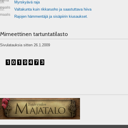
heinä
16.
Myrskyävä raja
maalis
12.
Valtakunta kuin rikkaruoho ja saastuttava hiiva
maalis
Rajojen hämmentäjä ja sisäpiirin kiusaukset.
Mimeettinen tartuntatilasto
Sivulatauksia sitten 26.1.2009