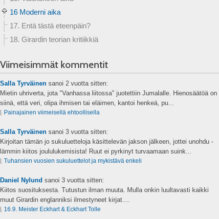
16 Moderni aika
17. Entä tästä eteenpäin?
18. Girardin teorian kritiikkiä
Viimeisimmät kommentit
Salla Tyrväinen
sanoi
2 vuotta sitten:
Mietin uhriverta, jota "Vanhassa liitossa" juotettiin Jumalalle. Hienosäätöä on
siinä, että veri, olipa ihmisen tai eläimen, kantoi henkeä, pu...
⌊
Painajainen viimeisellä ehtoollisella
Salla Tyrväinen
sanoi
3 vuotta sitten:
Kirjoitan tämän jo sukuluetteloja käsittelevän jakson jälkeen, jottei unohdu -
lämmin kiitos joululukemisista! Ruut ei pyrkinyt turvaamaan suink...
⌊
Tuhansien vuosien sukuluettelot ja mykistävä enkeli
Daniel Nylund
sanoi
3 vuotta sitten:
Kiitos suosituksesta. Tutustun ilman muuta. Mulla onkin luultavasti kaikki
muut Girardin englanniksi ilmestyneet kirjat....
⌊
16.9. Meister Eckhart & Eckhart Tolle