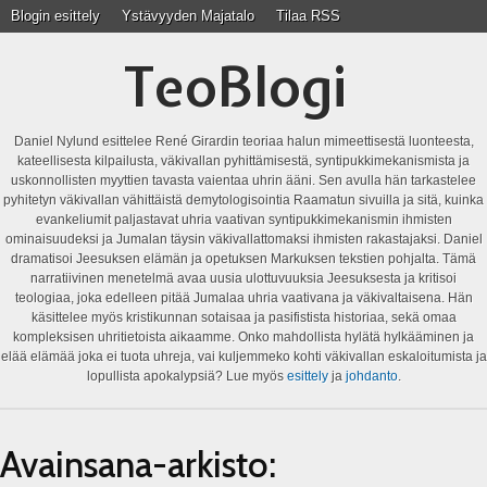
Blogin esittely
Ystävyyden Majatalo
Tilaa RSS
TeoBlogi
Daniel Nylund esittelee René Girardin teoriaa halun mimeettisestä luonteesta,
kateellisesta kilpailusta, väkivallan pyhittämisestä, syntipukkimekanismista ja
uskonnollisten myyttien tavasta vaientaa uhrin ääni. Sen avulla hän tarkastelee
pyhitetyn väkivallan vähittäistä demytologisointia Raamatun sivuilla ja sitä, kuinka
evankeliumit paljastavat uhria vaativan syntipukkimekanismin ihmisten
ominaisuudeksi ja Jumalan täysin väkivallattomaksi ihmisten rakastajaksi. Daniel
dramatisoi Jeesuksen elämän ja opetuksen Markuksen tekstien pohjalta. Tämä
narratiivinen menetelmä avaa uusia ulottuvuuksia Jeesuksesta ja kritisoi
teologiaa, joka edelleen pitää Jumalaa uhria vaativana ja väkivaltaisena. Hän
käsittelee myös kristikunnan sotaisaa ja pasifistista historiaa, sekä omaa
kompleksisen uhritietoista aikaamme. Onko mahdollista hylätä hylkääminen ja
elää elämää joka ei tuota uhreja, vai kuljemmeko kohti väkivallan eskaloitumista ja
lopullista apokalypsiä? Lue myös
esittely
ja
johdanto
.
Avainsana-arkisto: