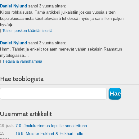
Daniel Nylund
sanoi
3 vuotta sitten:
Kiitos rohkaisusta. Tämä artikkeli julkaistiin joskus vuosia sitten
kopulukiusaamista käsittelevässä lehdessä myös ja sai silloin paljon
hyvä�...
⌊
Toisen posken kääntämisestä
Daniel Nylund
sanoi
3 vuotta sitten:
Hmm. Tähdet ja enkelit tosiaam menevät vähän sekaisin Raamatun
mytologiassa....
⌊
Tietäjiä ja vainoharhoja
Hae teoblogista
Uusimmat artikkelit
19. joulu
7.0. Joulukertomus lapsille sanoitettuna
15.
16.9. Meister Eckhart & Eckhart Tolle