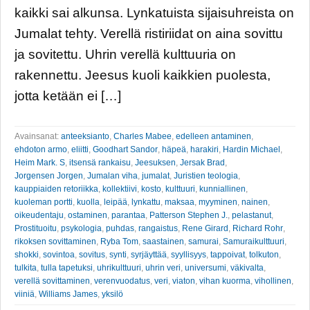
kaikki sai alkunsa. Lynkatuista sijaisuhreista on
Jumalat tehty. Verellä ristiriidat on aina sovittu
ja sovitettu. Uhrin verellä kulttuuria on
rakennettu. Jeesus kuoli kaikkien puolesta,
jotta ketään ei […]
Avainsanat:
anteeksianto
,
Charles Mabee
,
edelleen antaminen
,
ehdoton armo
,
eliitti
,
Goodhart Sandor
,
häpeä
,
harakiri
,
Hardin Michael
,
Heim Mark. S
,
itsensä rankaisu
,
Jeesuksen
,
Jersak Brad
,
Jorgensen Jorgen
,
Jumalan viha
,
jumalat
,
Juristien teologia
,
kauppiaiden retoriikka
,
kollektiivi
,
kosto
,
kulttuuri
,
kunniallinen
,
kuoleman portti
,
kuolla
,
leipää
,
lynkattu
,
maksaa
,
myyminen
,
nainen
,
oikeudentaju
,
ostaminen
,
parantaa
,
Patterson Stephen J.
,
pelastanut
,
Prostituoitu
,
psykologia
,
puhdas
,
rangaistus
,
Rene Girard
,
Richard Rohr
,
rikoksen sovittaminen
,
Ryba Tom
,
saastainen
,
samurai
,
Samuraikulttuuri
,
shokki
,
sovintoa
,
sovitus
,
synti
,
syrjäyttää
,
syyllisyys
,
tappoivat
,
tolkuton
,
tulkita
,
tulla tapetuksi
,
uhrikulttuuri
,
uhrin veri
,
universumi
,
väkivalta
,
verellä sovittaminen
,
verenvuodatus
,
veri
,
viaton
,
vihan kuorma
,
vihollinen
,
viiniä
,
Williams James
,
yksilö