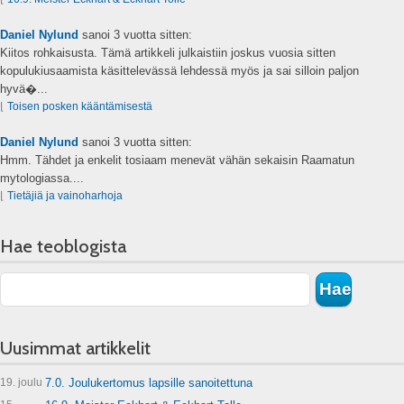
Daniel Nylund
sanoi
3 vuotta sitten:
Kiitos rohkaisusta. Tämä artikkeli julkaistiin joskus vuosia sitten
kopulukiusaamista käsittelevässä lehdessä myös ja sai silloin paljon
hyvä�...
⌊
Toisen posken kääntämisestä
Daniel Nylund
sanoi
3 vuotta sitten:
Hmm. Tähdet ja enkelit tosiaam menevät vähän sekaisin Raamatun
mytologiassa....
⌊
Tietäjiä ja vainoharhoja
Hae teoblogista
Uusimmat artikkelit
19. joulu
7.0. Joulukertomus lapsille sanoitettuna