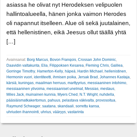
asiassa he olivat nyt Herodeksen velipuolen
hallintoalueella, hänen jonka vaimon Herodes
oli napannut itselleen. Alue oli sekä juutalainen,
että hellenistinen, eikä Jeesus ollut täällä yhtä
[…]
Avainsanat:
Borg Marcus
,
Bovon Franqois
,
Crossan John Dominic
,
Daavidin valtakunta
,
Elia
,
Filippoksen Kesarea
,
Fleming Chris
,
Galilea
,
Gorringe Timothy
,
Hamerton-Kelly
,
häpeä
,
Hardin Michael
,
hellenistinen
,
Hermonin vuori
,
identiteetti
,
ihmisen poika
,
Jersak Brad
,
Johannes Kastaja
,
kärsiä
,
kuningas
,
maailman herruus
,
marttyyrius
,
messiaaninen intohimo
,
messiaaninen ylivoima
,
messiaaniset unelmat
,
Messias
,
mestaus
,
Miles Jack
,
muinainen kunnia
,
Myers Ched
,
N.T. Wright
,
nuhdella
,
pääsiäismatkakertomus
,
pahuus
,
pelastava väkivalta
,
provosoitua
,
Raymund Schwager
,
saatana
,
skandaali
,
sorrettu kansa
,
uhriuden ihannointi
,
uhrius
,
vääryys
,
vastarinta