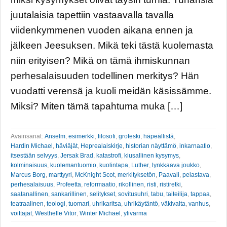
juutalaisia tapettiin vastaavalla tavalla
viidenkymmenen vuoden aikana ennen ja
jälkeen Jeesuksen. Mikä teki tästä kuolemasta
niin erityisen? Mikä on tämä ihmiskunnan
perhesalaisuuden todellinen merkitys? Hän
vuodatti verensä ja kuoli meidän käsissämme.
Miksi? Miten tämä tapahtuma muka […]
Avainsanat:
Anselm
,
esimerkki
,
filosofi
,
groteski
,
häpeällistä
,
Hardin Michael
,
häviäjät
,
Heprealaiskirje
,
historian näyttämö
,
inkarnaatio
,
itsestään selvyys
,
Jersak Brad
,
katastrofi
,
kiusallinen kysymys
,
kolminaisuus
,
kuolemantuomio
,
kuolintapa
,
Luther
,
lynkkaava joukko
,
Marcus Borg
,
marttyyri
,
McKnight Scot
,
merkityksetön
,
Paavali
,
pelastava
,
perhesalaisuus
,
Profeetta
,
reformaatio
,
rikollinen
,
risti
,
ristiretki
,
saatanallinen
,
sankarillinen
,
selitykset
,
sovitusuhri
,
tabu
,
taiteilija
,
tappaa
,
teatraalinen
,
teologi
,
tuomari
,
uhrikaritsa
,
uhrikäytäntö
,
väkivalta
,
vanhus
,
voittajat
,
Westhelle Vitor
,
Winter Michael
,
ylivarma