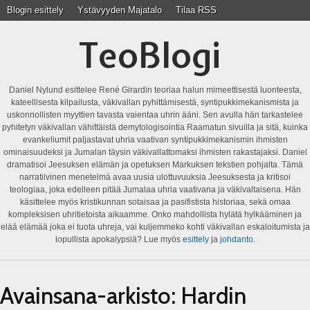
Blogin esittely
Ystävyyden Majatalo
Tilaa RSS
TeoBlogi
Daniel Nylund esittelee René Girardin teoriaa halun mimeettisestä luonteesta,
kateellisesta kilpailusta, väkivallan pyhittämisestä, syntipukkimekanismista ja
uskonnollisten myyttien tavasta vaientaa uhrin ääni. Sen avulla hän tarkastelee
pyhitetyn väkivallan vähittäistä demytologisointia Raamatun sivuilla ja sitä, kuinka
evankeliumit paljastavat uhria vaativan syntipukkimekanismin ihmisten
ominaisuudeksi ja Jumalan täysin väkivallattomaksi ihmisten rakastajaksi. Daniel
dramatisoi Jeesuksen elämän ja opetuksen Markuksen tekstien pohjalta. Tämä
narratiivinen menetelmä avaa uusia ulottuvuuksia Jeesuksesta ja kritisoi
teologiaa, joka edelleen pitää Jumalaa uhria vaativana ja väkivaltaisena. Hän
käsittelee myös kristikunnan sotaisaa ja pasifistista historiaa, sekä omaa
kompleksisen uhritietoista aikaamme. Onko mahdollista hylätä hylkääminen ja
elää elämää joka ei tuota uhreja, vai kuljemmeko kohti väkivallan eskaloitumista ja
lopullista apokalypsiä? Lue myös
esittely
ja
johdanto
.
Avainsana-arkisto:
Hardin