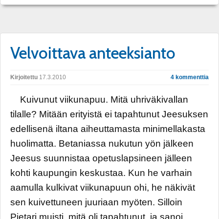
Velvoittava anteeksianto
Kirjoitettu
17.3.2010
4 kommenttia
Kuivunut viikunapuu. Mitä uhriväkivallan
tilalle? Mitään erityistä ei tapahtunut Jeesuksen
edellisenä iltana aiheuttamasta minimellakasta
huolimatta. Betaniassa nukutun yön jälkeen
Jeesus suunnistaa opetuslapsineen jälleen
kohti kaupungin keskustaa. Kun he varhain
aamulla kulkivat viikunapuun ohi, he näkivät
sen kuivettuneen juuriaan myöten. Silloin
Pietari muisti, mitä oli tapahtunut, ja sanoi