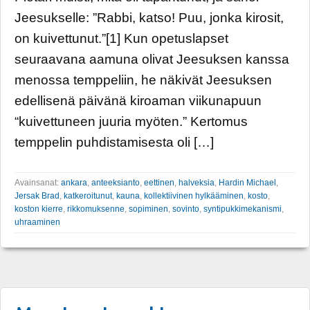
Jeesukselle: ”Rabbi, katso! Puu, jonka kirosit,
on kuivettunut.”[1] Kun opetuslapset
seuraavana aamuna olivat Jeesuksen kanssa
menossa temppeliin, he näkivät Jeesuksen
edellisenä päivänä kiroaman viikunapuun
“kuivettuneen juuria myöten.” Kertomus
temppelin puhdistamisesta oli […]
Avainsanat:
ankara
,
anteeksianto
,
eettinen
,
halveksia
,
Hardin Michael
,
Jersak Brad
,
katkeroitunut
,
kauna
,
kollektiivinen hylkääminen
,
kosto
,
koston kierre
,
rikkomuksenne
,
sopiminen
,
sovinto
,
syntipukkimekanismi
,
uhraaminen