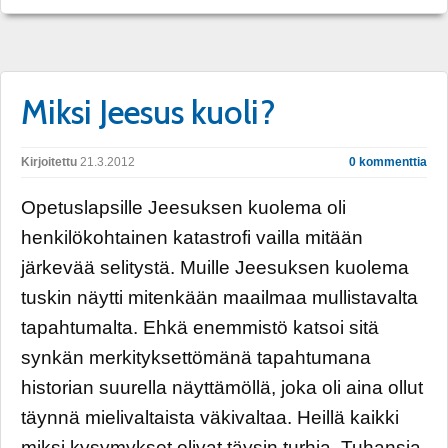
Miksi Jeesus kuoli?
Kirjoitettu
21.3.2012
0 kommenttia
Opetuslapsille Jeesuksen kuolema oli
henkilökohtainen katastrofi vailla mitään
järkevää selitystä. Muille Jeesuksen kuolema
tuskin näytti mitenkään maailmaa mullistavalta
tapahtumalta. Ehkä enemmistö katsoi sitä
synkän merkityksettömänä tapahtumana
historian suurella näyttämöllä, joka oli aina ollut
täynnä mielivaltaista väkivaltaa. Heillä kaikki
miksi kysymykset olivat täysin turhia. Tuhansia