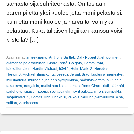
samasta sijaisuhriteoriasta. On tosiaan
parempi että yksi kuolee jotta moni pelastuisi,
kuin että moni kuolee ja harva tai vain yksi
pelastuu. Kuka tällaisen logiikan kanssa voisi
kiistellä? […]
Avainsanat:
anteeksianto
,
Anthony Bartlett
,
Daly Robert J.
,
ehtoollinen
,
elämänsä pelastaminen
,
Girard René
,
Golgata
,
Hammurabi
,
häokäilemätön
,
Hardin Michael
,
hävitä
,
Heim Mark. S
,
Herodes
,
Horton S. Michael
,
ihmiskunta
,
Jeesus
,
Jersak Brad
,
kuolema
,
menestys
,
muistoateria
,
murhaaja
,
nainen syntipukkina
,
pääsiäiskertomus
,
Pilatus
,
rakastava
,
rangaista
,
realistinen itsetuntemus
,
Rene Girard
,
risti
,
säännöt
,
sädehoito
,
sijaisuhriteoria
,
sovittava uhri
,
syntipukkaaminen
,
syntipukki
,
syöpäkasvain
,
tuomita
,
uhri
,
uhrikriisi
,
velkoja
,
veriuhri
,
verivaluutta
,
viha
,
voittaa
,
vuorisaarna