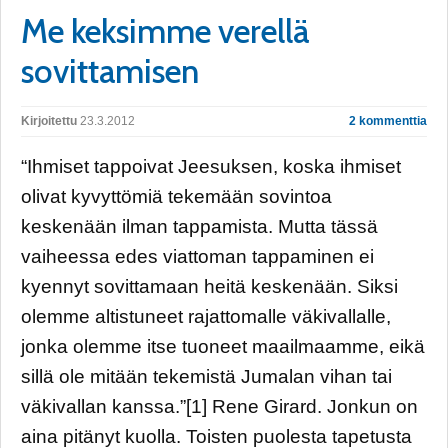
Me keksimme verellä
sovittamisen
Kirjoitettu
23.3.2012
2 kommenttia
“Ihmiset tappoivat Jeesuksen, koska ihmiset
olivat kyvyttömiä tekemään sovintoa
keskenään ilman tappamista. Mutta tässä
vaiheessa edes viattoman tappaminen ei
kyennyt sovittamaan heitä keskenään. Siksi
olemme altistuneet rajattomalle väkivallalle,
jonka olemme itse tuoneet maailmaamme, eikä
sillä ole mitään tekemistä Jumalan vihan tai
väkivallan kanssa.”[1] Rene Girard. Jonkun on
aina pitänyt kuolla. Toisten puolesta tapetusta