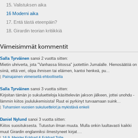
15. Valistuksen aika
16 Moderni aika
17. Entä tästä eteenpäin?
18. Girardin teorian kritiikkiä
Viimeisimmät kommentit
Salla Tyrväinen
sanoi
2 vuotta sitten:
Mietin uhriverta, jota "Vanhassa liitossa" juotettiin Jumalalle. Hienosäätöä on
siinä, että veri, olipa ihmisen tai eläimen, kantoi henkeä, pu...
⌊
Painajainen viimeisellä ehtoollisella
Salla Tyrväinen
sanoi
3 vuotta sitten:
Kirjoitan tämän jo sukuluetteloja käsittelevän jakson jälkeen, jottei unohdu -
lämmin kiitos joululukemisista! Ruut ei pyrkinyt turvaamaan suink...
⌊
Tuhansien vuosien sukuluettelot ja mykistävä enkeli
Daniel Nylund
sanoi
3 vuotta sitten:
Kiitos suosituksesta. Tutustun ilman muuta. Mulla onkin luultavasti kaikki
muut Girardin englanniksi ilmestyneet kirjat....
⌊
16.9. Meister Eckhart & Eckhart Tolle