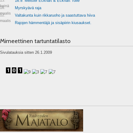
15.
16.9. Meister Eckhart & Eckhart Tolle
heinä
16.
Myrskyävä raja
maalis
12.
Valtakunta kuin rikkaruoho ja saastuttava hiiva
maalis
Rajojen hämmentäjä ja sisäpiirin kiusaukset.
Mimeettinen tartuntatilasto
Sivulatauksia sitten 26.1.2009