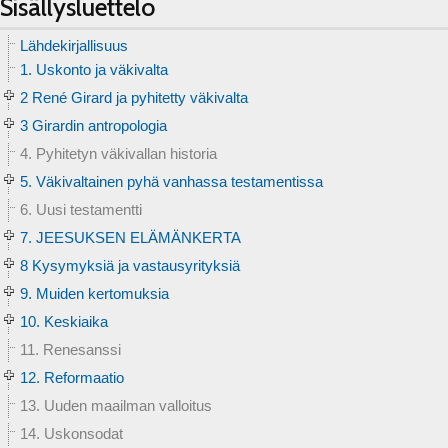
Sisällysluettelo
Lähdekirjallisuus
1. Uskonto ja väkivalta
2 René Girard ja pyhitetty väkivalta
3 Girardin antropologia
4. Pyhitetyn väkivallan historia
5. Väkivaltainen pyhä vanhassa testamentissa
6. Uusi testamentti
7. JEESUKSEN ELÄMÄNKERTA
8 Kysymyksiä ja vastausyrityksiä
9. Muiden kertomuksia
10. Keskiaika
11. Renesanssi
12. Reformaatio
13. Uuden maailman valloitus
14. Uskonsodat