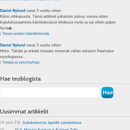
Daniel Nylund
sanoi
3 vuotta sitten:
Kiitos rohkaisusta. Tämä artikkeli julkaistiin joskus vuosia sitten
kopulukiusaamista käsittelevässä lehdessä myös ja sai silloin paljon
hyvä�...
⌊
Toisen posken kääntämisestä
Daniel Nylund
sanoi
3 vuotta sitten:
Hmm. Tähdet ja enkelit tosiaam menevät vähän sekaisin Raamatun
mytologiassa....
⌊
Tietäjiä ja vainoharhoja
Hae teoblogista
Uusimmat artikkelit
19. joulu
7.0. Joulukertomus lapsille sanoitettuna
15.
16.9. Meister Eckhart & Eckhart Tolle