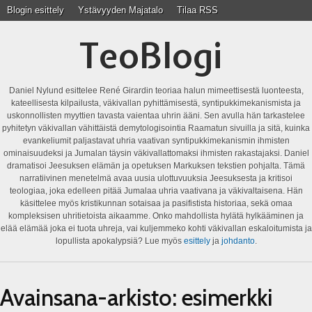
Blogin esittely
Ystävyyden Majatalo
Tilaa RSS
TeoBlogi
Daniel Nylund esittelee René Girardin teoriaa halun mimeettisestä luonteesta,
kateellisesta kilpailusta, väkivallan pyhittämisestä, syntipukkimekanismista ja
uskonnollisten myyttien tavasta vaientaa uhrin ääni. Sen avulla hän tarkastelee
pyhitetyn väkivallan vähittäistä demytologisointia Raamatun sivuilla ja sitä, kuinka
evankeliumit paljastavat uhria vaativan syntipukkimekanismin ihmisten
ominaisuudeksi ja Jumalan täysin väkivallattomaksi ihmisten rakastajaksi. Daniel
dramatisoi Jeesuksen elämän ja opetuksen Markuksen tekstien pohjalta. Tämä
narratiivinen menetelmä avaa uusia ulottuvuuksia Jeesuksesta ja kritisoi
teologiaa, joka edelleen pitää Jumalaa uhria vaativana ja väkivaltaisena. Hän
käsittelee myös kristikunnan sotaisaa ja pasifistista historiaa, sekä omaa
kompleksisen uhritietoista aikaamme. Onko mahdollista hylätä hylkääminen ja
elää elämää joka ei tuota uhreja, vai kuljemmeko kohti väkivallan eskaloitumista ja
lopullista apokalypsiä? Lue myös
esittely
ja
johdanto
.
Avainsana-arkisto:
esimerkki