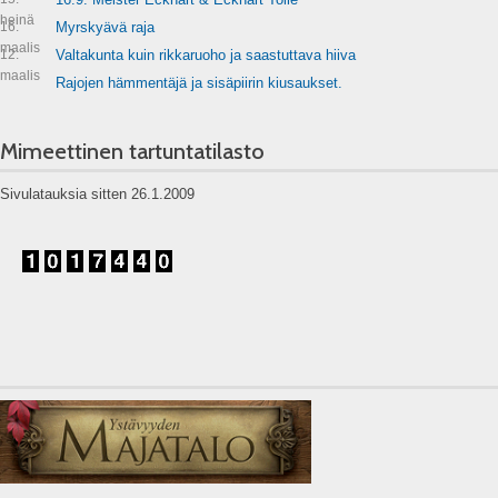
heinä
16.
Myrskyävä raja
maalis
12.
Valtakunta kuin rikkaruoho ja saastuttava hiiva
maalis
Rajojen hämmentäjä ja sisäpiirin kiusaukset.
Mimeettinen tartuntatilasto
Sivulatauksia sitten 26.1.2009