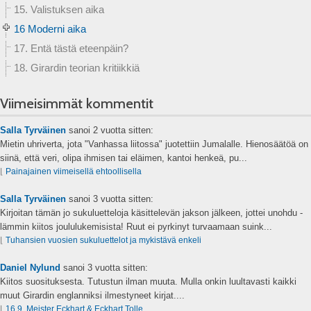
15. Valistuksen aika
16 Moderni aika
17. Entä tästä eteenpäin?
18. Girardin teorian kritiikkiä
Viimeisimmät kommentit
Salla Tyrväinen
sanoi
2 vuotta sitten:
Mietin uhriverta, jota "Vanhassa liitossa" juotettiin Jumalalle. Hienosäätöä on
siinä, että veri, olipa ihmisen tai eläimen, kantoi henkeä, pu...
⌊
Painajainen viimeisellä ehtoollisella
Salla Tyrväinen
sanoi
3 vuotta sitten:
Kirjoitan tämän jo sukuluetteloja käsittelevän jakson jälkeen, jottei unohdu -
lämmin kiitos joululukemisista! Ruut ei pyrkinyt turvaamaan suink...
⌊
Tuhansien vuosien sukuluettelot ja mykistävä enkeli
Daniel Nylund
sanoi
3 vuotta sitten:
Kiitos suosituksesta. Tutustun ilman muuta. Mulla onkin luultavasti kaikki
muut Girardin englanniksi ilmestyneet kirjat....
⌊
16.9. Meister Eckhart & Eckhart Tolle