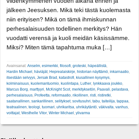
viidenkymmenen vuoden aikana ennen ja
jälkeen Jeesuksen. Mikä teki tästä kuolemasta
niin erityisen? Mikä on tämä ihmiskunnan
perhesalaisuuden todellinen merkitys? Hän
vuodatti verensä ja kuoli meidän käsissämme.
Miksi? Miten tämä tapahtuma muka […]
Avainsanat:
Anselm
,
esimerkki
,
filosofi
,
groteski
,
häpeällistä
,
Hardin Michael
,
häviäjät
,
Heprealaiskirje
,
historian näyttämö
,
inkarnaatio
,
itsestään selvyys
,
Jersak Brad
,
katastrofi
,
kiusallinen kysymys
,
kolminaisuus
,
kuolemantuomio
,
kuolintapa
,
Luther
,
lynkkaava joukko
,
Marcus Borg
,
marttyyri
,
McKnight Scot
,
merkityksetön
,
Paavali
,
pelastava
,
perhesalaisuus
,
Profeetta
,
reformaatio
,
rikollinen
,
risti
,
ristiretki
,
saatanallinen
,
sankarillinen
,
selitykset
,
sovitusuhri
,
tabu
,
taiteilija
,
tappaa
,
teatraalinen
,
teologi
,
tuomari
,
uhrikaritsa
,
uhrikäytäntö
,
väkivalta
,
vanhus
,
voittajat
,
Westhelle Vitor
,
Winter Michael
,
ylivarma