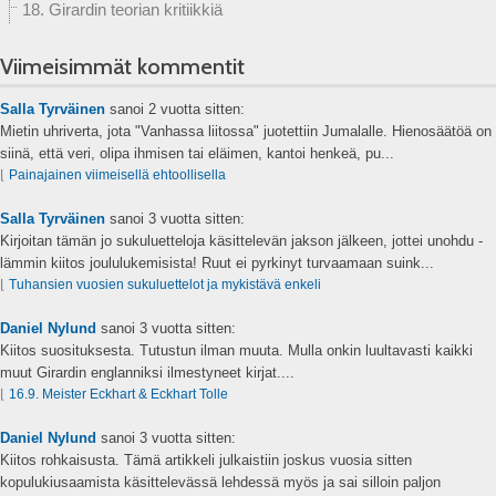
18. Girardin teorian kritiikkiä
Viimeisimmät kommentit
Salla Tyrväinen
sanoi
2 vuotta sitten:
Mietin uhriverta, jota "Vanhassa liitossa" juotettiin Jumalalle. Hienosäätöä on
siinä, että veri, olipa ihmisen tai eläimen, kantoi henkeä, pu...
⌊
Painajainen viimeisellä ehtoollisella
Salla Tyrväinen
sanoi
3 vuotta sitten:
Kirjoitan tämän jo sukuluetteloja käsittelevän jakson jälkeen, jottei unohdu -
lämmin kiitos joululukemisista! Ruut ei pyrkinyt turvaamaan suink...
⌊
Tuhansien vuosien sukuluettelot ja mykistävä enkeli
Daniel Nylund
sanoi
3 vuotta sitten:
Kiitos suosituksesta. Tutustun ilman muuta. Mulla onkin luultavasti kaikki
muut Girardin englanniksi ilmestyneet kirjat....
⌊
16.9. Meister Eckhart & Eckhart Tolle
Daniel Nylund
sanoi
3 vuotta sitten:
Kiitos rohkaisusta. Tämä artikkeli julkaistiin joskus vuosia sitten
kopulukiusaamista käsittelevässä lehdessä myös ja sai silloin paljon