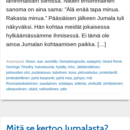
lähimmäisten silmissä. Niiden ensimmäinen
sanoma on aina sama: ”Älä enää tapa minua.
Rakasta minua.” Pääsiäisen jälkeen Jumala tuli
näkyväksi. Hän kohtaa meidät jokaisessa
hylkäämässämme ihmisessä. Ei tämä ole
ainoa Jumalan kohtaamisen paikka. […]
Avainsanat:
Alison
,
ase
,
avioliitto
,
Demytologisoitu
,
epäpyhä
,
Girard René
,
Gorringe Timothy
,
halveksunta
,
hylätty
,
inho
,
Jälkikristillinen
,
julmuuden uhri
,
juutalaisuus
,
katolinen
,
kuva
,
piilovaikutus
,
protestantit
,
protestanttinen
,
pyhä kaupunki
,
pyhä maa
,
pyhyys
,
risti
,
Roomalaiskatolinen
,
saastainen
,
sotalippu
,
tulkinta
,
uhrikultti
,
uhritietoinen
,
ulkopuolinen
,
väärä
,
valheellinen
,
ydin
Mitä se kertoo Jumalasta?