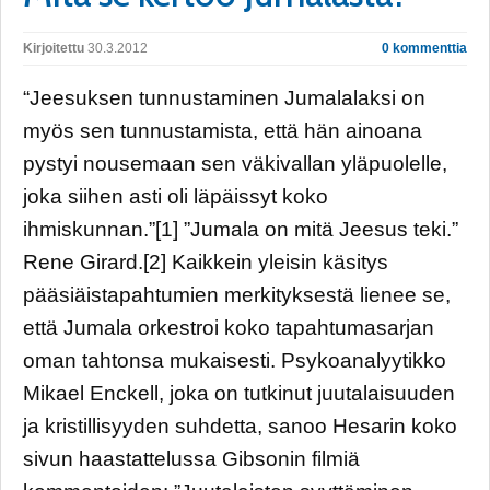
Kirjoitettu
30.3.2012
0 kommenttia
“Jeesuksen tunnustaminen Jumalalaksi on
myös sen tunnustamista, että hän ainoana
pystyi nousemaan sen väkivallan yläpuolelle,
joka siihen asti oli läpäissyt koko
ihmiskunnan.”[1] ”Jumala on mitä Jeesus teki.”
Rene Girard.[2] Kaikkein yleisin käsitys
pääsiäistapahtumien merkityksestä lienee se,
että Jumala orkestroi koko tapahtumasarjan
oman tahtonsa mukaisesti. Psykoanalyytikko
Mikael Enckell, joka on tutkinut juutalaisuuden
ja kristillisyyden suhdetta, sanoo Hesarin koko
sivun haastattelussa Gibsonin filmiä