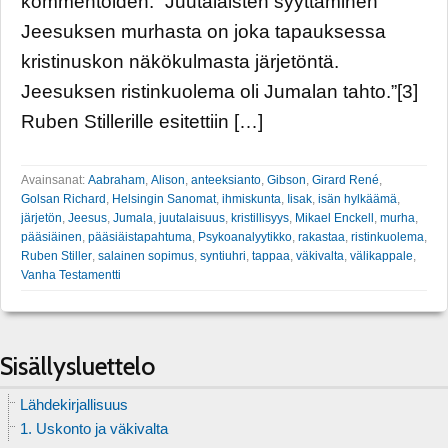
kommentoiden: ”Juutalaisten syyttäminen
Jeesuksen murhasta on joka tapauksessa
kristinuskon näkökulmasta järjetöntä.
Jeesuksen ristinkuolema oli Jumalan tahto.”[3]
Ruben Stillerille esitettiin […]
Avainsanat:
Aabraham
,
Alison
,
anteeksianto
,
Gibson
,
Girard René
,
Golsan Richard
,
Helsingin Sanomat
,
ihmiskunta
,
Iisak
,
isän hylkäämä
,
järjetön
,
Jeesus
,
Jumala
,
juutalaisuus
,
kristillisyys
,
Mikael Enckell
,
murha
,
pääsiäinen
,
pääsiäistapahtuma
,
Psykoanalyytikko
,
rakastaa
,
ristinkuolema
,
Ruben Stiller
,
salainen sopimus
,
syntiuhri
,
tappaa
,
väkivalta
,
välikappale
,
Vanha Testamentti
Sisällysluettelo
Lähdekirjallisuus
1. Uskonto ja väkivalta