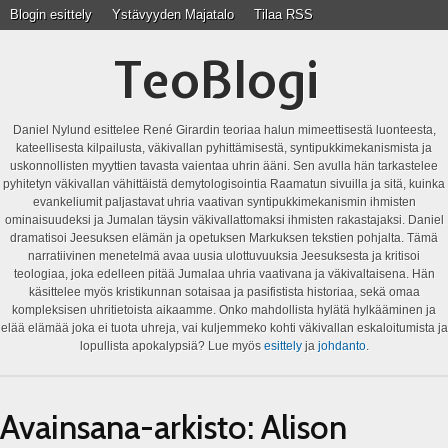
Blogin esittely
Ystävyyden Majatalo
Tilaa RSS
TeoBlogi
Daniel Nylund esittelee René Girardin teoriaa halun mimeettisestä luonteesta,
kateellisesta kilpailusta, väkivallan pyhittämisestä, syntipukkimekanismista ja
uskonnollisten myyttien tavasta vaientaa uhrin ääni. Sen avulla hän tarkastelee
pyhitetyn väkivallan vähittäistä demytologisointia Raamatun sivuilla ja sitä, kuinka
evankeliumit paljastavat uhria vaativan syntipukkimekanismin ihmisten
ominaisuudeksi ja Jumalan täysin väkivallattomaksi ihmisten rakastajaksi. Daniel
dramatisoi Jeesuksen elämän ja opetuksen Markuksen tekstien pohjalta. Tämä
narratiivinen menetelmä avaa uusia ulottuvuuksia Jeesuksesta ja kritisoi
teologiaa, joka edelleen pitää Jumalaa uhria vaativana ja väkivaltaisena. Hän
käsittelee myös kristikunnan sotaisaa ja pasifistista historiaa, sekä omaa
kompleksisen uhritietoista aikaamme. Onko mahdollista hylätä hylkääminen ja
elää elämää joka ei tuota uhreja, vai kuljemmeko kohti väkivallan eskaloitumista ja
lopullista apokalypsiä? Lue myös
esittely
ja
johdanto
.
Avainsana-arkisto:
Alison