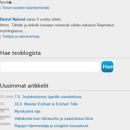
hyvä�...
⌊
Toisen posken kääntämisestä
Daniel Nylund
sanoi
3 vuotta sitten:
Hmm. Tähdet ja enkelit tosiaam menevät vähän sekaisin Raamatun
mytologiassa....
⌊
Tietäjiä ja vainoharhoja
Hae teoblogista
Uusimmat artikkelit
19. joulu
7.0. Joulukertomus lapsille sanoitettuna
15.
16.9. Meister Eckhart & Eckhart Tolle
heinä
16.
Myrskyävä raja
maalis
12.
Valtakunta kuin rikkaruoho ja saastuttava hiiva
maalis
Rajojen hämmentäjä ja sisäpiirin kiusaukset.