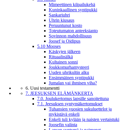
Mimeettinen kilpailukehä
Kuninkaallinen syntipukki
Sankariuhri
Uhrin kiusaus
Peruuntunut kosto
Toteutumaton anteeksianto
Sovinnon mahdollisuus
Joosef ja Oidipus
5.10 Mooses
Käskyjen jälkeen
Rituaalinälkä
Kultainen sonni
Joukkomurhamysteeri
Uuden uhrikultin alku
Ensimmäinen syntipukki
Jumalan vai ihmisen viha?
6. Uusi testamentti
7. JEESUKSEN ELÄMÄNKERTA
7.0. Joulukertomus lapsille sanoitettuna
7.1. Jeesuksen syntymäkertomukset
Tuhansien vuosien sukuluettelot ja
mykistävä enkeli
Enkeli tuli kylään ja naisten vertaistuki
Joosefin valinta
Lapsen syntymä ja paimenet