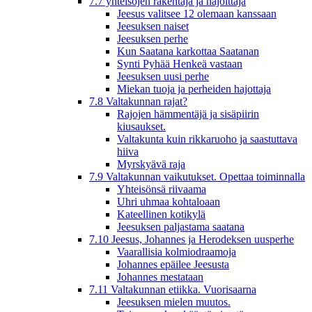
7.7 yhteisöjen rakentaja ja hajoittaja
Jeesus valitsee 12 olemaan kanssaan
Jeesuksen naiset
Jeesuksen perhe
Kun Saatana karkottaa Saatanan
Synti Pyhää Henkeä vastaan
Jeesuksen uusi perhe
Miekan tuoja ja perheiden hajottaja
7.8 Valtakunnan rajat?
Rajojen hämmentäjä ja sisäpiirin
kiusaukset.
Valtakunta kuin rikkaruoho ja saastuttava
hiiva
Myrskyävä raja
7.9 Valtakunnan vaikutukset. Opettaa toiminnalla
Yhteisönsä riivaama
Uhri uhmaa kohtaloaan
Kateellinen kotikylä
Jeesuksen paljastama saatana
7.10 Jeesus, Johannes ja Herodeksen uusperhe
Vaarallisia kolmiodraamoja
Johannes epäilee Jeesusta
Johannes mestataan
7.11 Valtakunnan etiikka. Vuorisaarna
Jeesuksen mielen muutos.