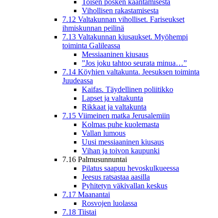
Toisen posken kääntämisestä
Vihollisen rakastamisesta
7.12 Valtakunnan viholliset. Fariseukset
ihmiskunnan peilinä
7.13 Valtakunnan kiusaukset. Myöhempi
toiminta Galileassa
Messiaaninen kiusaus
”Jos joku tahtoo seurata minua…”
7.14 Köyhien valtakunta. Jeesuksen toiminta
Juudeassa
Kaifas. Täydellinen poliitikko
Lapset ja valtakunta
Rikkaat ja valtakunta
7.15 Viimeinen matka Jerusalemiin
Kolmas puhe kuolemasta
Vallan lumous
Uusi messiaaninen kiusaus
Vihan ja toivon kaupunki
7.16 Palmusunnuntai
Pilatus saapuu hevoskulkueessa
Jeesus ratsastaa aasilla
Pyhitetyn väkivallan keskus
7.17 Maanantai
Rosvojen luolassa
7.18 Tiistai