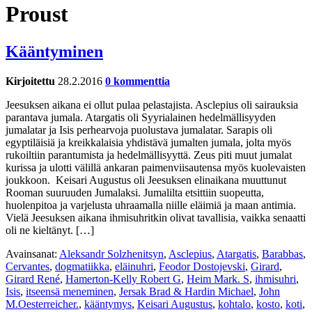
Proust
Kääntyminen
Kirjoitettu
28.2.2016
0 kommenttia
Jeesuksen aikana ei ollut pulaa pelastajista. Asclepius oli sairauksia
parantava jumala. Atargatis oli Syyrialainen hedelmällisyyden
jumalatar ja Isis perhearvoja puolustava jumalatar. Sarapis oli
egyptiläisiä ja kreikkalaisia yhdistävä jumalten jumala, jolta myös
rukoiltiin parantumista ja hedelmällisyyttä. Zeus piti muut jumalat
kurissa ja ulotti välillä ankaran paimenviisautensa myös kuolevaisten
joukkoon. Keisari Augustus oli Jeesuksen elinaikana muuttunut
Rooman suuruuden Jumalaksi. Jumalilta etsittiin suopeutta,
huolenpitoa ja varjelusta uhraamalla niille eläimiä ja maan antimia.
Vielä Jeesuksen aikana ihmisuhritkin olivat tavallisia, vaikka senaatti
oli ne kieltänyt. […]
Avainsanat:
Aleksandr Solzhenitsyn
,
Asclepius
,
Atargatis
,
Barabbas
,
Cervantes
,
dogmatiikka
,
eläinuhri
,
Feodor Dostojevski
,
Girard
,
Girard René
,
Hamerton-Kelly Robert G
,
Heim Mark. S
,
ihmisuhri
,
Isis
,
itseensä meneminen
,
Jersak Brad & Hardin Michael
,
John
M.Oesterreicher.
,
kääntymys
,
Keisari Augustus
,
kohtalo
,
kosto
,
koti
,