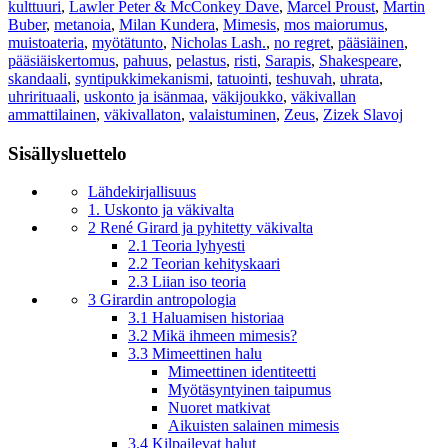
kulttuuri
,
Lawler Peter & McConkey Dave
,
Marcel Proust
,
Martin
Buber
,
metanoia
,
Milan Kundera
,
Mimesis
,
mos maiorumus
,
muistoateria
,
myötätunto
,
Nicholas Lash.
,
no regret
,
pääsiäinen
,
pääsiäiskertomus
,
pahuus
,
pelastus
,
risti
,
Sarapis
,
Shakespeare
,
skandaali
,
syntipukkimekanismi
,
tatuointi
,
teshuvah
,
uhrata
,
uhrirituaali
,
uskonto ja isänmaa
,
väkijoukko
,
väkivallan
ammattilainen
,
väkivallaton
,
valaistuminen
,
Zeus
,
Zizek Slavoj
Sisällysluettelo
Lähdekirjallisuus
1. Uskonto ja väkivalta
2 René Girard ja pyhitetty väkivalta
2.1 Teoria lyhyesti
2.2 Teorian kehityskaari
2.3 Liian iso teoria
3 Girardin antropologia
3.1 Haluamisen historiaa
3.2 Mikä ihmeen mimesis?
3.3 Mimeettinen halu
Mimeettinen identiteetti
Myötäsyntyinen taipumus
Nuoret matkivat
Aikuisten salainen mimesis
3.4 Kilpailevat halut