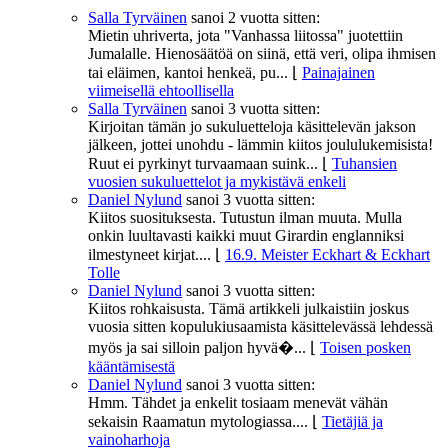
Salla Tyrväinen
sanoi
2 vuotta sitten:
Mietin uhriverta, jota "Vanhassa liitossa" juotettiin
Jumalalle. Hienosäätöä on siinä, että veri, olipa ihmisen
tai eläimen, kantoi henkeä, pu...
⌊
Painajainen
viimeisellä ehtoollisella
Salla Tyrväinen
sanoi
3 vuotta sitten:
Kirjoitan tämän jo sukuluetteloja käsittelevän jakson
jälkeen, jottei unohdu - lämmin kiitos joululukemisista!
Ruut ei pyrkinyt turvaamaan suink...
⌊
Tuhansien
vuosien sukuluettelot ja mykistävä enkeli
Daniel Nylund
sanoi
3 vuotta sitten:
Kiitos suosituksesta. Tutustun ilman muuta. Mulla
onkin luultavasti kaikki muut Girardin englanniksi
ilmestyneet kirjat....
⌊
16.9. Meister Eckhart & Eckhart
Tolle
Daniel Nylund
sanoi
3 vuotta sitten:
Kiitos rohkaisusta. Tämä artikkeli julkaistiin joskus
vuosia sitten kopulukiusaamista käsittelevässä lehdessä
myös ja sai silloin paljon hyvä�...
⌊
Toisen posken
kääntämisestä
Daniel Nylund
sanoi
3 vuotta sitten:
Hmm. Tähdet ja enkelit tosiaam menevät vähän
sekaisin Raamatun mytologiassa....
⌊
Tietäjiä ja
vainoharhoja