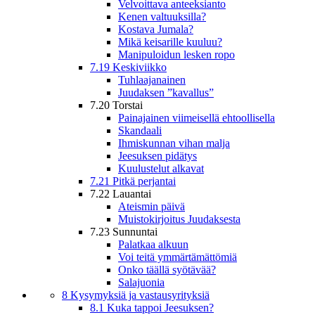
Velvoittava anteeksianto
Kenen valtuuksilla?
Kostava Jumala?
Mikä keisarille kuuluu?
Manipuloidun lesken ropo
7.19 Keskiviikko
Tuhlaajanainen
Juudaksen ”kavallus”
7.20 Torstai
Painajainen viimeisellä ehtoollisella
Skandaali
Ihmiskunnan vihan malja
Jeesuksen pidätys
Kuulustelut alkavat
7.21 Pitkä perjantai
7.22 Lauantai
Ateismin päivä
Muistokirjoitus Juudaksesta
7.23 Sunnuntai
Palatkaa alkuun
Voi teitä ymmärtämättömiä
Onko täällä syötävää?
Salajuonia
8 Kysymyksiä ja vastausyrityksiä
8.1 Kuka tappoi Jeesuksen?