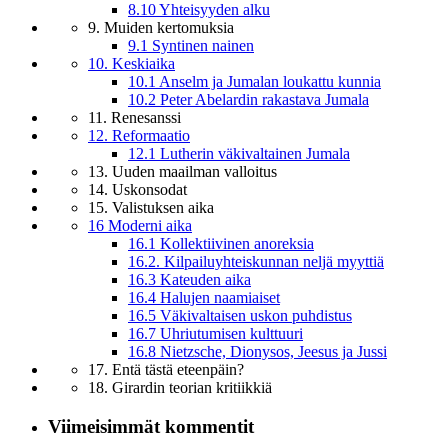
8.10 Yhteisyyden alku
9. Muiden kertomuksia
9.1 Syntinen nainen
10. Keskiaika
10.1 Anselm ja Jumalan loukattu kunnia
10.2 Peter Abelardin rakastava Jumala
11. Renesanssi
12. Reformaatio
12.1 Lutherin väkivaltainen Jumala
13. Uuden maailman valloitus
14. Uskonsodat
15. Valistuksen aika
16 Moderni aika
16.1 Kollektiivinen anoreksia
16.2. Kilpailuyhteiskunnan neljä myyttiä
16.3 Kateuden aika
16.4 Halujen naamiaiset
16.5 Väkivaltaisen uskon puhdistus
16.7 Uhriutumisen kulttuuri
16.8 Nietzsche, Dionysos, Jeesus ja Jussi
17. Entä tästä eteenpäin?
18. Girardin teorian kritiikkiä
Viimeisimmät kommentit