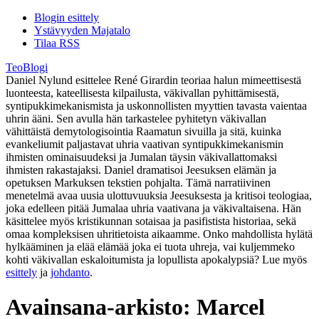
Blogin esittely
Ystävyyden Majatalo
Tilaa RSS
TeoBlogi
Daniel Nylund esittelee René Girardin teoriaa halun mimeettisestä
luonteesta, kateellisesta kilpailusta, väkivallan pyhittämisestä,
syntipukkimekanismista ja uskonnollisten myyttien tavasta vaientaa
uhrin ääni. Sen avulla hän tarkastelee pyhitetyn väkivallan
vähittäistä demytologisointia Raamatun sivuilla ja sitä, kuinka
evankeliumit paljastavat uhria vaativan syntipukkimekanismin
ihmisten ominaisuudeksi ja Jumalan täysin väkivallattomaksi
ihmisten rakastajaksi. Daniel dramatisoi Jeesuksen elämän ja
opetuksen Markuksen tekstien pohjalta. Tämä narratiivinen
menetelmä avaa uusia ulottuvuuksia Jeesuksesta ja kritisoi teologiaa,
joka edelleen pitää Jumalaa uhria vaativana ja väkivaltaisena. Hän
käsittelee myös kristikunnan sotaisaa ja pasifistista historiaa, sekä
omaa kompleksisen uhritietoista aikaamme. Onko mahdollista hylätä
hylkääminen ja elää elämää joka ei tuota uhreja, vai kuljemmeko
kohti väkivallan eskaloitumista ja lopullista apokalypsiä? Lue myös
esittely
ja
johdanto
.
Avainsana-arkisto:
Marcel