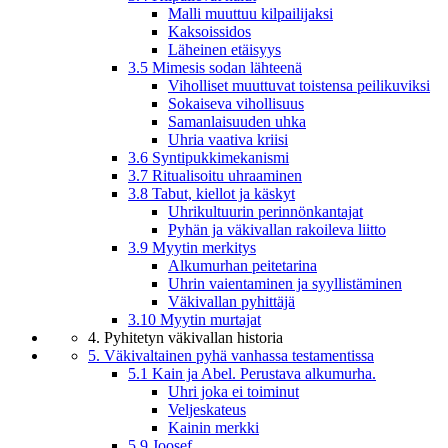
Malli muuttuu kilpailijaksi
Kaksoissidos
Läheinen etäisyys
3.5 Mimesis sodan lähteenä
Viholliset muuttuvat toistensa peilikuviksi
Sokaiseva vihollisuus
Samanlaisuuden uhka
Uhria vaativa kriisi
3.6 Syntipukkimekanismi
3.7 Ritualisoitu uhraaminen
3.8 Tabut, kiellot ja käskyt
Uhrikultuurin perinnönkantajat
Pyhän ja väkivallan rakoileva liitto
3.9 Myytin merkitys
Alkumurhan peitetarina
Uhrin vaientaminen ja syyllistäminen
Väkivallan pyhittäjä
3.10 Myytin murtajat
4. Pyhitetyn väkivallan historia
5. Väkivaltainen pyhä vanhassa testamentissa
5.1 Kain ja Abel. Perustava alkumurha.
Uhri joka ei toiminut
Veljeskateus
Kainin merkki
5.9 Joosef