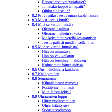
Roomalaiset vai juutalaiset?
Jumalako tappoi tai tapatti?
Olitko sinä siellä?
8.2 Provosoiko Jeesus oman kuolemansa?
8.3 Miksi Jeesus kuoli?
8.4 Mitä se kertoo meistä?
Olemme osallisia
Olemme melkein sokeita
Me keksimme verellä sovittamisen
Jeesus paljasti meidät itsellemme.
8.5 Mitä se kertoo Jumalasta?
Hän on uhrautuva
Hän on väkivallaton
Hän on Jeesuksen näköinen
Kohtaamme hänet uhrissa
8.6 Uusi näkökulma kaikkeen
8.7 Kääntyminen
8.8 Seuraaminen
Kilpailematon mimesis
Positiivinen mimesis
Mitä Jeesus tekisi?
8.9 Uhraamisen loppu
Uhrin puolustaminen
Uhrin kääntymys
Sodasta sovintoon