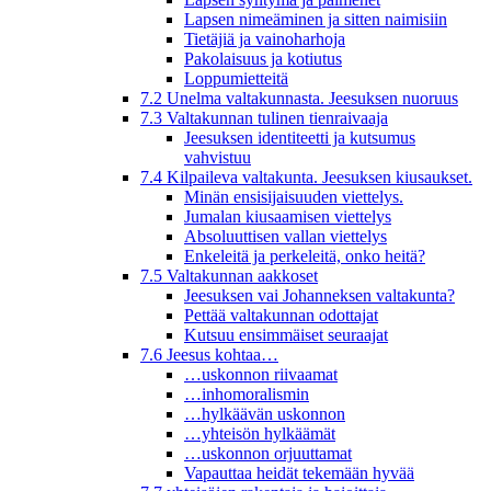
Lapsen nimeäminen ja sitten naimisiin
Tietäjiä ja vainoharhoja
Pakolaisuus ja kotiutus
Loppumietteitä
7.2 Unelma valtakunnasta. Jeesuksen nuoruus
7.3 Valtakunnan tulinen tienraivaaja
Jeesuksen identiteetti ja kutsumus
vahvistuu
7.4 Kilpaileva valtakunta. Jeesuksen kiusaukset.
Minän ensisijaisuuden viettelys.
Jumalan kiusaamisen viettelys
Absoluuttisen vallan viettelys
Enkeleitä ja perkeleitä, onko heitä?
7.5 Valtakunnan aakkoset
Jeesuksen vai Johanneksen valtakunta?
Pettää valtakunnan odottajat
Kutsuu ensimmäiset seuraajat
7.6 Jeesus kohtaa…
…uskonnon riivaamat
…inhomoralismin
…hylkäävän uskonnon
…yhteisön hylkäämät
…uskonnon orjuuttamat
Vapauttaa heidät tekemään hyvää