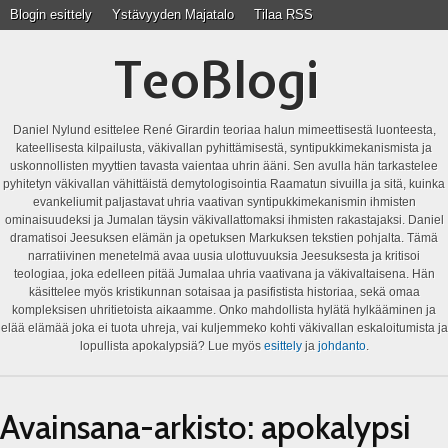
Blogin esittely
Ystävyyden Majatalo
Tilaa RSS
TeoBlogi
Daniel Nylund esittelee René Girardin teoriaa halun mimeettisestä luonteesta,
kateellisesta kilpailusta, väkivallan pyhittämisestä, syntipukkimekanismista ja
uskonnollisten myyttien tavasta vaientaa uhrin ääni. Sen avulla hän tarkastelee
pyhitetyn väkivallan vähittäistä demytologisointia Raamatun sivuilla ja sitä, kuinka
evankeliumit paljastavat uhria vaativan syntipukkimekanismin ihmisten
ominaisuudeksi ja Jumalan täysin väkivallattomaksi ihmisten rakastajaksi. Daniel
dramatisoi Jeesuksen elämän ja opetuksen Markuksen tekstien pohjalta. Tämä
narratiivinen menetelmä avaa uusia ulottuvuuksia Jeesuksesta ja kritisoi
teologiaa, joka edelleen pitää Jumalaa uhria vaativana ja väkivaltaisena. Hän
käsittelee myös kristikunnan sotaisaa ja pasifistista historiaa, sekä omaa
kompleksisen uhritietoista aikaamme. Onko mahdollista hylätä hylkääminen ja
elää elämää joka ei tuota uhreja, vai kuljemmeko kohti väkivallan eskaloitumista ja
lopullista apokalypsiä? Lue myös
esittely
ja
johdanto
.
Avainsana-arkisto:
apokalypsi