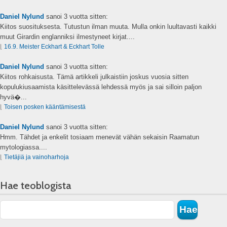
Daniel Nylund
sanoi
3 vuotta sitten:
Kiitos suosituksesta. Tutustun ilman muuta. Mulla onkin luultavasti kaikki
muut Girardin englanniksi ilmestyneet kirjat....
⌊
16.9. Meister Eckhart & Eckhart Tolle
Daniel Nylund
sanoi
3 vuotta sitten:
Kiitos rohkaisusta. Tämä artikkeli julkaistiin joskus vuosia sitten
kopulukiusaamista käsittelevässä lehdessä myös ja sai silloin paljon
hyvä�...
⌊
Toisen posken kääntämisestä
Daniel Nylund
sanoi
3 vuotta sitten:
Hmm. Tähdet ja enkelit tosiaam menevät vähän sekaisin Raamatun
mytologiassa....
⌊
Tietäjiä ja vainoharhoja
Hae teoblogista