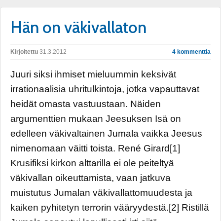
Hän on väkivallaton
Kirjoitettu
31.3.2012
4 kommenttia
Juuri siksi ihmiset mieluummin keksivät
irrationaalisia uhritulkintoja, jotka vapauttavat
heidät omasta vastuustaan. Näiden
argumenttien mukaan Jeesuksen Isä on
edelleen väkivaltainen Jumala vaikka Jeesus
nimenomaan väitti toista. René Girard[1]
Krusifiksi kirkon alttarilla ei ole peiteltyä
väkivallan oikeuttamista, vaan jatkuva
muistutus Jumalan väkivallattomuudesta ja
kaiken pyhitetyn terrorin vääryydestä.[2] Ristillä