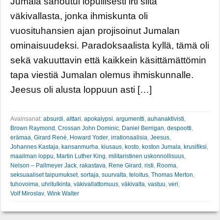
Jumala sanoutui lopullisesti irti siitä
väkivallasta, jonka ihmiskunta oli
vuosituhansien ajan projisoinut Jumalan
ominaisuudeksi. Paradoksaalista kyllä, tämä oli
sekä vakuuttavin että kaikkein käsittämättömin
tapa viestiä Jumalan olemus ihmiskunnalle.
Jeesus oli alusta loppuun asti […]
Avainsanat:
absurdi
,
alttari
,
apokalypsi
,
argumentti
,
auhanaktivisti
,
Brown Raymond
,
Crossan John Dominic
,
Daniel Berrigan
,
despootti
,
erämaa
,
Girard René
,
Howard Yoder
,
irrationaalisia
,
Jeesus
,
Johannes Kastaja
,
kansanmurha
,
kiusaus
,
kosto
,
koston Jumala
,
krusifiksi
,
maailman loppu
,
Martin Luther King
,
militaristinen uskonnollisuus
,
Nelson – Pallmeyer Jack
,
rakastava
,
Rene Girard
,
risti
,
Rooma
,
seksuaaliset taipumukset
,
sortaja
,
suurvalta
,
teloitus
,
Thomas Merton
,
tuhovoima
,
uhritulkinta
,
väkivallattomuus
,
väkivalta
,
vastuu
,
veri
,
Volf Miroslav
,
Wink Walter