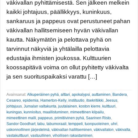
väkivallan pyhittämisestä. Sen jälkeen melkein
kaikki johtajuus, päällikkyys, kuninkuus,
sankaruus ja pappeus ovat perustuneet pahan
väkivallan hallitsemiseen hyvän väkivallan
kautta. Näkymätön ja pelottava pyhä on
tarvinnut näkyviä ja yhtälailla pelottavia
edustajia ihmisten joukossa. Kulttuurien
koossapitävä voima on ollut pyhitetty väkivalta
ja sen suorituspaikaksi varattu […]
Avainsanat:
Alkuperäinen pyhä
,
alttari
,
apokalypsi
,
auttaminen
,
Bandera
,
Cesareo
,
epidemia
,
Hamerton-Kelly
,
instituutio
,
itsekritiikki
,
Jeesus
,
johtajuus
,
Jumalan valtakunta
,
juutalainen
,
koston kierre
,
kulttuuri
,
kuningas
,
kunnioitus
,
maallistuminen
,
mimeettinen kilpailu
,
mimeettinen malli
,
pappeus
,
primitiivinen pyhä
,
Saarinen Risto
,
Sandor Goodhart
,
tabu
,
tabumoraali
,
temppeli
,
tuonpuoleinen
,
uhri
,
uskonnollinen järjestelmä
,
väkivallan hallitseminen
,
väkivallaton
,
väkivalta
,
vastakulttuuri
,
vastuullinen
,
vihollisen rakastaminen
,