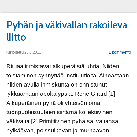
Pyhän ja väkivallan rakoileva
liitto
Kirjoitettu
21.1.2011
1 kommentti
Rituaalit toistavat alkuperäistä uhria. Niiden
toistaminen synnyttää instituutioita. Ainoastaan
niiden avulla ihmiskunta on onnistunut
lykkäämään apokalypsia. Rene Girard [1]
Alkuperäinen pyhä oli yhteisön oma
tuonpuoleisuuteen siirtämä kollektiivinen
väkivalta.[2] Primitiivinen pyhä sai valtansa
hylkäävän, poissulkevan ja murhaavan