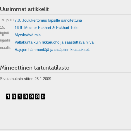
Uusimmat artikkelit
19. joulu
7.0. Joulukertomus lapsille sanoitettuna
15.
16.9. Meister Eckhart & Eckhart Tolle
heinä
16.
Myrskyävä raja
maalis
12.
Valtakunta kuin rikkaruoho ja saastuttava hiiva
maalis
Rajojen hämmentäjä ja sisäpiirin kiusaukset.
Mimeettinen tartuntatilasto
Sivulatauksia sitten 26.1.2009