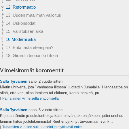
12. Reformaatio
13. Uuden maailman valloitus
14. Uskonsodat
15. Valistuksen aika
16 Moderni aika
17. Entä tästä eteenpäin?
18. Girardin teorian kritiikkiä
Viimeisimmät kommentit
Salla Tyrväinen
sanoi
2 vuotta sitten:
Mietin uhriverta, jota "Vanhassa liitossa" juotettiin Jumalalle. Hienosäätöä on
siinä, että veri, olipa ihmisen tai eläimen, kantoi henkeä, pu...
⌊
Painajainen viimeisellä ehtoollisella
Salla Tyrväinen
sanoi
3 vuotta sitten:
Kirjoitan tämän jo sukuluetteloja käsittelevän jakson jälkeen, jottei unohdu -
lämmin kiitos joululukemisista! Ruut ei pyrkinyt turvaamaan suink...
⌊
Tuhansien vuosien sukuluettelot ja mykistävä enkeli