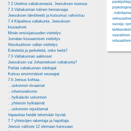
pankijohtaj
7.2 Unelma valtakunnasta. Jeesuksen nuoruus
psykologine
7.3 Valtakunnan tulinen tienraivaaja
,
ristiriitain
Jeesuksen identiteetti ja kutsumus vahvistuu
seksuaalise
7.4 Kilpaileva valtakunta. Jeesuksen
suosija
,
sym
kiusaukset.
tarkkanäköi
Minän ensisijaisuuden viettelys.
vaarallinen
Jumalan kiusaamisen viettelys
virtuaalihe
Absoluuttisen vallan viettelys
Enkeleitä ja perkeleitä, onko heitä?
7.5 Valtakunnan aakkoset
Jeesuksen vai Johanneksen valtakunta?
Pettää valtakunnan odottajat
Kutsuu ensimmäiset seuraajat
7.6 Jeesus kohtaa…
…uskonnon riivaamat
…inhomoralismin
…hylkäävän uskonnon
…yhteisön hylkäämät
…uskonnon orjuuttamat
Vapauttaa heidät tekemään hyvää
7.7 yhteisöjen rakentaja ja hajoittaja
Jeesus valitsee 12 olemaan kanssaan