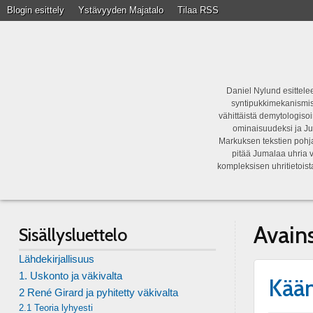
Blogin esittely
Ystävyyden Majatalo
Tilaa RSS
Daniel Nylund esittelee
syntipukkimekanismist
vähittäistä demytologisoi
ominaisuudeksi ja Ju
Markuksen tekstien pohja
pitää Jumalaa uhria v
kompleksisen uhritietois
Avain
Sisällysluettelo
Lähdekirjallisuus
1. Uskonto ja väkivalta
Kää
2 René Girard ja pyhitetty väkivalta
2.1 Teoria lyhyesti