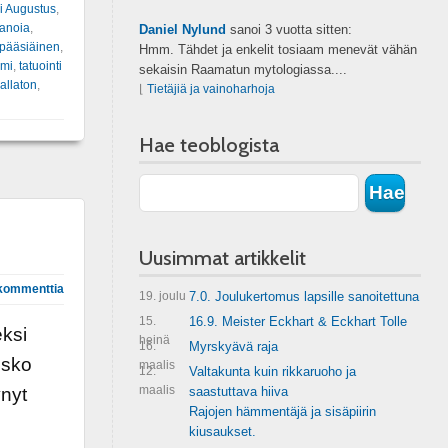
i Augustus
,
anoia
,
Daniel Nylund
sanoi
3 vuotta sitten:
pääsiäinen
,
Hmm. Tähdet ja enkelit tosiaam menevät vähän
smi
,
tatuointi
sekaisin Raamatun mytologiassa....
allaton
,
⌊
Tietäjiä ja vainoharhoja
Hae teoblogista
Uusimmat artikkelit
kommenttia
19. joulu
7.0. Joulukertomus lapsille sanoitettuna
15.
16.9. Meister Eckhart & Eckhart Tolle
eksi
heinä
16.
Myrskyävä raja
usko
maalis
12.
Valtakunta kuin rikkaruoho ja
maalis
ynyt
saastuttava hiiva
Rajojen hämmentäjä ja sisäpiirin
kiusaukset.