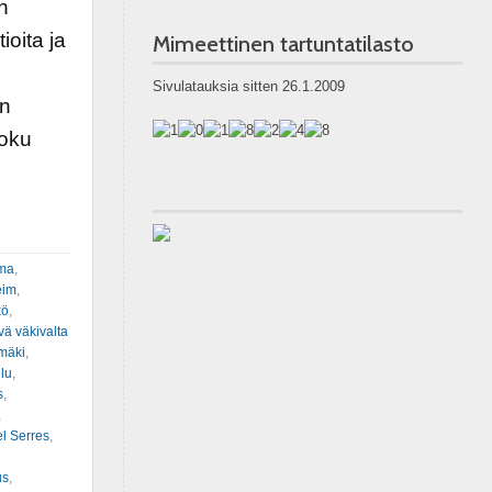
n
ioita ja
Mimeettinen tartuntatilasto
Sivulatauksia sitten 26.1.2009
in
Joku
rma
,
eim
,
kö
,
vä väkivalta
mäki
,
elu
,
s
,
,
l Serres
,
us
,