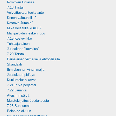
Rosvojen luolassa
7.18 Tiistai
Velvoittava anteeksianto
Kenen valtuuksilla?
Kostava Jumala?
Mikä keisarille kuuluu?
Manipuloidun lesken ropo
7.19 Keskiviikko
Tuhlaajanainen
Juudaksen ”kavallus”
7.20 Torstai
Painajainen viimeisellä ehtoollisella
Skandaali
Ihmiskunnan vihan malja
Jeesuksen pidätys
Kuulustelut alkavat
7.21 Pitkä perjantai
7.22 Lauantai
Ateismin päivä
Muistokirjoitus Juudaksesta
7.23 Sunnuntai
Palatkaa alkuun