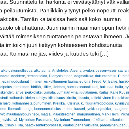
aa. Suunnittelu tai harkinta ei viivästyttänyt väkivalla
ä peilautumista. Paniikkiin yltynyt pelko nopeutti reakt
aktioita. Tämän kaltaisissa hetkissä koko lauman
aolo oli uhattuna. Juuri näihin maailmanlopun hetki
väittää mimesiksen tuottaneen pelastavan ihmeen. 
a imitoikin juuri tiettyyn kohteeseen kohdistunutta
taa. Kolmas, neljäs, viides ja kuudes teki […]
:
alku-uskonnollisuus
,
alkulauma
,
Aristoteles
,
Ateena
,
avuton
,
besserwisser
,
catha
andera
,
decidere
,
demonisoida
,
Dionysialainen
,
dogmatiikka
,
dokumentoitu
,
Durkh
s
,
epämuodostunut ihminen
,
esikulttuurinen lauma
,
euforia
,
Freud
,
Gil Bailie
,
häirik
elpotus
,
hirmuinen
,
hirttää
,
Hitler
,
Hobbes
,
homoseksuaalisuus
,
hukuttaa
,
hullu
,
hy
Iskender
,
jahve
,
joukkoliike
,
Jumala
,
Jumalan viha
,
juutalainen
,
Kaifas
,
Kalle Kuusi
strofi
,
katharsis
,
kielen kehitys
,
kiitollisuus
,
kirottu
,
kiusata
,
kollektiivinen itsetutkisk
en raivo
,
kolmannesta puhuminen
,
Kreikka
,
Kristeva
,
kulttuuriantropologia
,
kyynisyy
inen
,
liberaaliteologit
,
luonnonmullistus
,
Luther
,
luuseri
,
lynkkausjoukko
,
maaginen
vyt
,
maailmanlopun hetki
,
magia
,
Majesteettinen
,
marginaalinen
,
Mark Heim
,
Miche
,
mykistävä
,
Mysterium Fascinans
,
Mysterium Tremendum
,
näköharha
,
oikeutettu
,
ta
,
Osmo Tiililä
,
päätöksentekoprosessi
,
Päätös
,
paha väkivalta
,
paholainen
,
pahu