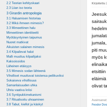
2.2 Teorian kehityskaari
Kirjoitettu
2
2.3 Liian iso teoria
3 Girardin antropologia
Jeesuks
3.1 Haluamisen historiaa
sairauk
3.2 Mikä ihmeen mimesis?
3.3 Mimeettinen halu
hedelmä
Mimeettinen identiteetti
jumalat
Myötäsyntyinen taipumus
Nuoret matkivat
jumala,
Aikuisten salainen mimesis
piti mu
3.4 Kilpailevat halut
Malli muuttuu kilpailijaksi
myös ku
Kaksoissidos
elinai
Läheinen etäisyys
3.5 Mimesis sodan lähteenä
etsittii
Viholliset muuttuvat toistensa peilikuviksi
eläimiä
Sokaiseva vihollisuus
Samanlaisuuden uhka
olivat t
Uhria vaativa kriisi
3.6 Syntipukkimekanismi
3.7 Ritualisoitu uhraaminen
Avainsanat
3.8 Tabut, kiellot ja käskyt
Feodor Dos