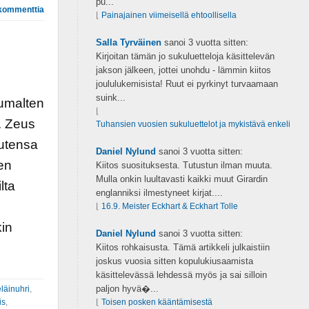
pu...
kommenttia
⌊
Painajainen viimeisellä ehtoollisella
Salla Tyrväinen
sanoi
3 vuotta sitten:
Kirjoitan tämän jo sukuluetteloja käsittelevän
jakson jälkeen, jottei unohdu - lämmin kiitos
joululukemisista! Ruut ei pyrkinyt turvaamaan
suink...
jumalten
⌊
ä. Zeus
Tuhansien vuosien sukuluettelot ja mykistävä enkeli
autensa
Daniel Nylund
sanoi
3 vuotta sitten:
en
Kiitos suosituksesta. Tutustun ilman muuta.
Mulla onkin luultavasti kaikki muut Girardin
lta
englanniksi ilmestyneet kirjat....
e
⌊
16.9. Meister Eckhart & Eckhart Tolle
kin
Daniel Nylund
sanoi
3 vuotta sitten:
Kiitos rohkaisusta. Tämä artikkeli julkaistiin
joskus vuosia sitten kopulukiusaamista
käsittelevässä lehdessä myös ja sai silloin
paljon hyvä�...
eläinuhri
,
is
,
⌊
Toisen posken kääntämisestä