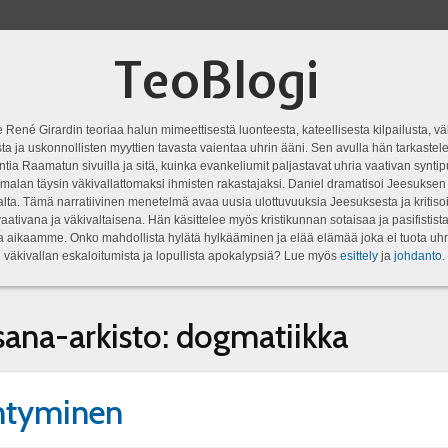
TeoBlogi
 René Girardin teoriaa halun mimeettisestä luonteesta, kateellisesta kilpailusta, vä
a ja uskonnollisten myyttien tavasta vaientaa uhrin ääni. Sen avulla hän tarkastele
ntia Raamatun sivuilla ja sitä, kuinka evankeliumit paljastavat uhria vaativan syn
malan täysin väkivallattomaksi ihmisten rakastajaksi. Daniel dramatisoi Jeesukse
lta. Tämä narratiivinen menetelmä avaa uusia ulottuvuuksia Jeesuksesta ja kritisoi
aativana ja väkivaltaisena. Hän käsittelee myös kristikunnan sotaisaa ja pasifistist
ta aikaamme. Onko mahdollista hylätä hylkääminen ja elää elämää joka ei tuota uhr
väkivallan eskaloitumista ja lopullista apokalypsiä? Lue myös
esittely
ja
johdanto
.
sana-arkisto:
dogmatiikka
ntyminen