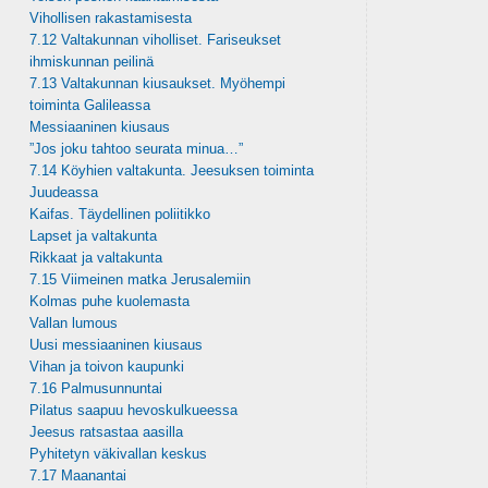
Vihollisen rakastamisesta
7.12 Valtakunnan viholliset. Fariseukset
ihmiskunnan peilinä
7.13 Valtakunnan kiusaukset. Myöhempi
toiminta Galileassa
Messiaaninen kiusaus
”Jos joku tahtoo seurata minua…”
7.14 Köyhien valtakunta. Jeesuksen toiminta
Juudeassa
Kaifas. Täydellinen poliitikko
Lapset ja valtakunta
Rikkaat ja valtakunta
7.15 Viimeinen matka Jerusalemiin
Kolmas puhe kuolemasta
Vallan lumous
Uusi messiaaninen kiusaus
Vihan ja toivon kaupunki
7.16 Palmusunnuntai
Pilatus saapuu hevoskulkueessa
Jeesus ratsastaa aasilla
Pyhitetyn väkivallan keskus
7.17 Maanantai