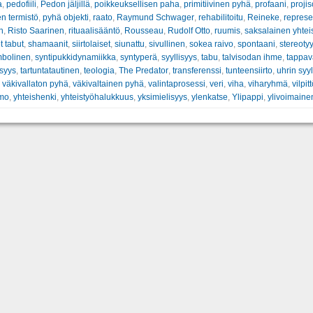
a
,
pedofiili
,
Pedon jäljillä
,
poikkeuksellisen paha
,
primitiivinen pyhä
,
profaani
,
proji
n termistö
,
pyhä objekti
,
raato
,
Raymund Schwager
,
rehabilitoitu
,
Reineke
,
represe
en
,
Risto Saarinen
,
rituaalisääntö
,
Rousseau
,
Rudolf Otto
,
ruumis
,
saksalainen yhtei
t tabut
,
shamaanit
,
siirtolaiset
,
siunattu
,
sivullinen
,
sokea raivo
,
spontaani
,
stereoty
bolinen
,
syntipukkidynamiikka
,
syntyperä
,
syyllisyys
,
tabu
,
talvisodan ihme
,
tappav
syys
,
tartuntatautinen
,
teologia
,
The Predator
,
transferenssi
,
tunteensiirto
,
uhrin syyl
,
väkivallaton pyhä
,
väkivaltainen pyhä
,
valintaprosessi
,
veri
,
viha
,
viharyhmä
,
vilpit
imo
,
yhteishenki
,
yhteistyöhalukkuus
,
yksimielisyys
,
ylenkatse
,
Ylipappi
,
ylivoimaine