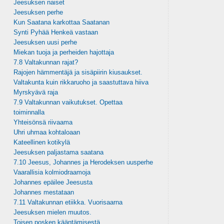
Jeesuksen naiset
Jeesuksen perhe
Kun Saatana karkottaa Saatanan
Synti Pyhää Henkeä vastaan
Jeesuksen uusi perhe
Miekan tuoja ja perheiden hajottaja
7.8 Valtakunnan rajat?
Rajojen hämmentäjä ja sisäpiirin kiusaukset.
Valtakunta kuin rikkaruoho ja saastuttava hiiva
Myrskyävä raja
7.9 Valtakunnan vaikutukset. Opettaa
toiminnalla
Yhteisönsä riivaama
Uhri uhmaa kohtaloaan
Kateellinen kotikylä
Jeesuksen paljastama saatana
7.10 Jeesus, Johannes ja Herodeksen uusperhe
Vaarallisia kolmiodraamoja
Johannes epäilee Jeesusta
Johannes mestataan
7.11 Valtakunnan etiikka. Vuorisaarna
Jeesuksen mielen muutos.
Toisen posken kääntämisestä