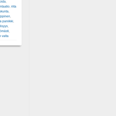
soida
,
ntaatio
,
riita
skunta
,
yppinen
,
a paniikki
,
lisyys
,
tömästi
,
n valta