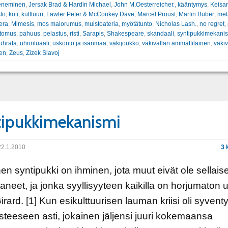
eneminen
,
Jersak Brad & Hardin Michael
,
John M.Oesterreicher.
,
kääntymys
,
Keisar
to
,
koti
,
kulttuuri
,
Lawler Peter & McConkey Dave
,
Marcel Proust
,
Martin Buber
,
met
era
,
Mimesis
,
mos maiorumus
,
muistoateria
,
myötätunto
,
Nicholas Lash.
,
no regret
,
rtomus
,
pahuus
,
pelastus
,
risti
,
Sarapis
,
Shakespeare
,
skandaali
,
syntipukkimekani
uhrata
,
uhrirituaali
,
uskonto ja isänmaa
,
väkijoukko
,
väkivallan ammattilainen
,
väkiv
nen
,
Zeus
,
Zizek Slavoj
ipukkimekanismi
2.1.2010
3 
nen syntipukki on ihminen, jota muut eivät ole sellais
aneet, ja jonka syyllisyyteen kaikilla on horjumaton 
rard. [1] Kun esikulttuurisen lauman kriisi oli syvent
isteeseen asti, jokainen jäljensi juuri kokemaansa