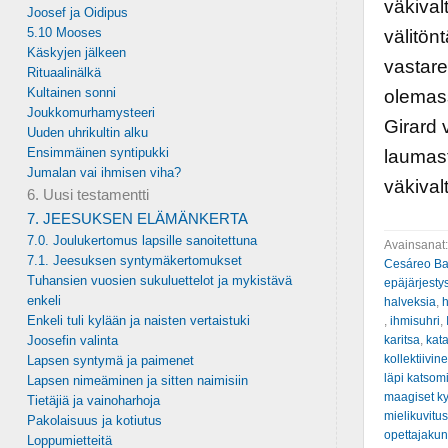
väkivalt
Joosef ja Oidipus
5.10 Mooses
välitönt
Käskyjen jälkeen
vastare
Rituaalinälkä
Kultainen sonni
olemass
Joukkomurhamysteeri
Girard 
Uuden uhrikultin alku
Ensimmäinen syntipukki
laumast
Jumalan vai ihmisen viha?
väkival
6. Uusi testamentti
7. JEESUKSEN ELÄMÄNKERTA
7.0. Joulukertomus lapsille sanoitettuna
Avainsanat
7.1. Jeesuksen syntymäkertomukset
Cesáreo B
Tuhansien vuosien sukuluettelot ja mykistävä
epäjärjesty
enkeli
halveksia
,
h
Enkeli tuli kylään ja naisten vertaistuki
,
ihmisuhri
,
Joosefin valinta
karitsa
,
kata
kollektiivin
Lapsen syntymä ja paimenet
läpi katsom
Lapsen nimeäminen ja sitten naimisiin
maagiset ky
Tietäjiä ja vainoharhoja
mielikuvitus
Pakolaisuus ja kotiutus
opettajakun
Loppumietteitä