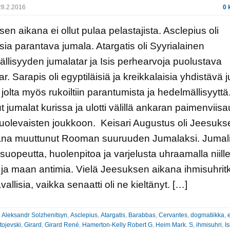
8.2.2016
0 
en aikana ei ollut pulaa pelastajista. Asclepius oli
sia parantava jumala. Atargatis oli Syyrialainen
llisyyden jumalatar ja Isis perhearvoja puolustava
ar. Sarapis oli egyptiläisiä ja kreikkalaisia yhdistävä 
 jolta myös rukoiltiin parantumista ja hedelmällisyytt
ut jumalat kurissa ja ulotti välillä ankaran paimenviis
olevaisten joukkoon. Keisari Augustus oli Jeesuks
kana muuttunut Rooman suuruuden Jumalaksi. Jumali
n suopeutta, huolenpitoa ja varjelusta uhraamalla niill
 ja maan antimia. Vielä Jeesuksen aikana ihmisuhrit
avallisia, vaikka senaatti oli ne kieltänyt. […]
:
Aleksandr Solzhenitsyn
,
Asclepius
,
Atargatis
,
Barabbas
,
Cervantes
,
dogmatiikka
,
tojevski
,
Girard
,
Girard René
,
Hamerton-Kelly Robert G
,
Heim Mark. S
,
ihmisuhri
,
Is