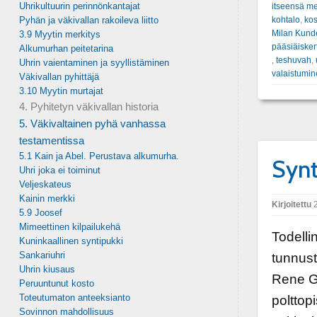
Uhrikultuurin perinnönkantajat
itseensä m
kohtalo
,
kos
Pyhän ja väkivallan rakoileva liitto
Milan Kund
3.9 Myytin merkitys
pääsiäiske
Alkumurhan peitetarina
,
teshuvah
,
Uhrin vaientaminen ja syyllistäminen
valaistumi
Väkivallan pyhittäjä
3.10 Myytin murtajat
4. Pyhitetyn väkivallan historia
5. Väkivaltainen pyhä vanhassa
testamentissa
5.1 Kain ja Abel. Perustava alkumurha.
Synt
Uhri joka ei toiminut
Veljeskateus
Kainin merkki
Kirjoitettu
2
5.9 Joosef
Mimeettinen kilpailukehä
Todelli
Kuninkaallinen syntipukki
Sankariuhri
tunnust
Uhrin kiusaus
Rene Gi
Peruuntunut kosto
Toteutumaton anteeksianto
polttop
Sovinnon mahdollisuus