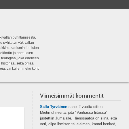
kivallan pyhittämisestä,
e pyhitetyn väkivallan
tipukkimekanismin ihmisten
n elämän ja opetuksen
 teologiaa, joka edelleen
a historiaa, sekä omaa
eja, vai kuljemmeko kohti
Viimeisimmät kommentit
Salla Tyrväinen
sanoi
2 vuotta sitten:
Mietin uhriverta, jota "Vanhassa liitossa"
juotettiin Jumalalle. Hienosäätöä on siinä, että
veri, olipa ihmisen tai eläimen, kantoi henkeä,