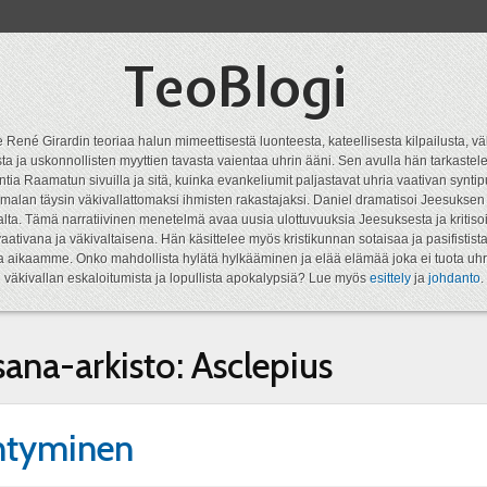
TeoBlogi
 René Girardin teoriaa halun mimeettisestä luonteesta, kateellisesta kilpailusta, vä
a ja uskonnollisten myyttien tavasta vaientaa uhrin ääni. Sen avulla hän tarkastele
ntia Raamatun sivuilla ja sitä, kuinka evankeliumit paljastavat uhria vaativan syn
malan täysin väkivallattomaksi ihmisten rakastajaksi. Daniel dramatisoi Jeesukse
lta. Tämä narratiivinen menetelmä avaa uusia ulottuvuuksia Jeesuksesta ja kritisoi
aativana ja väkivaltaisena. Hän käsittelee myös kristikunnan sotaisaa ja pasifistist
ta aikaamme. Onko mahdollista hylätä hylkääminen ja elää elämää joka ei tuota uhr
väkivallan eskaloitumista ja lopullista apokalypsiä? Lue myös
esittely
ja
johdanto
.
sana-arkisto:
Asclepius
ntyminen