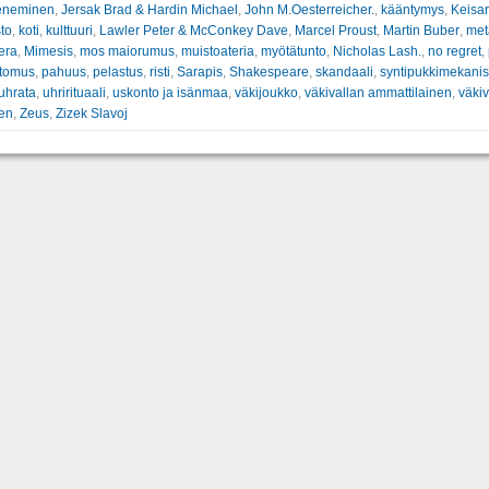
eneminen
,
Jersak Brad & Hardin Michael
,
John M.Oesterreicher.
,
kääntymys
,
Keisar
to
,
koti
,
kulttuuri
,
Lawler Peter & McConkey Dave
,
Marcel Proust
,
Martin Buber
,
met
era
,
Mimesis
,
mos maiorumus
,
muistoateria
,
myötätunto
,
Nicholas Lash.
,
no regret
,
rtomus
,
pahuus
,
pelastus
,
risti
,
Sarapis
,
Shakespeare
,
skandaali
,
syntipukkimekani
uhrata
,
uhrirituaali
,
uskonto ja isänmaa
,
väkijoukko
,
väkivallan ammattilainen
,
väkiv
nen
,
Zeus
,
Zizek Slavoj