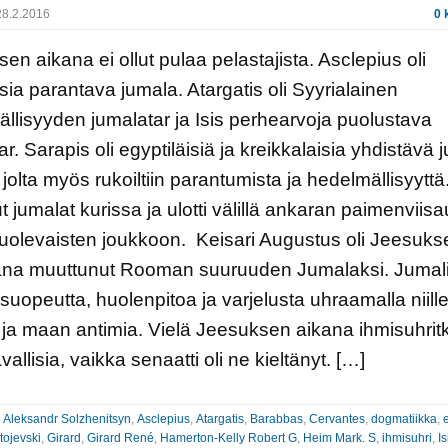
8.2.2016
0 
en aikana ei ollut pulaa pelastajista. Asclepius oli
sia parantava jumala. Atargatis oli Syyrialainen
llisyyden jumalatar ja Isis perhearvoja puolustava
ar. Sarapis oli egyptiläisiä ja kreikkalaisia yhdistävä 
 jolta myös rukoiltiin parantumista ja hedelmällisyytt
ut jumalat kurissa ja ulotti välillä ankaran paimenviis
olevaisten joukkoon. Keisari Augustus oli Jeesuks
kana muuttunut Rooman suuruuden Jumalaksi. Jumali
n suopeutta, huolenpitoa ja varjelusta uhraamalla niill
 ja maan antimia. Vielä Jeesuksen aikana ihmisuhrit
avallisia, vaikka senaatti oli ne kieltänyt. […]
:
Aleksandr Solzhenitsyn
,
Asclepius
,
Atargatis
,
Barabbas
,
Cervantes
,
dogmatiikka
,
tojevski
,
Girard
,
Girard René
,
Hamerton-Kelly Robert G
,
Heim Mark. S
,
ihmisuhri
,
Is