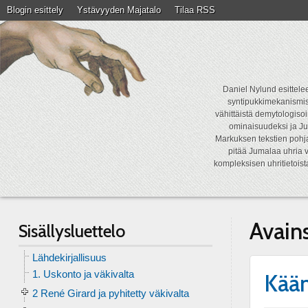
Blogin esittely
Ystävyyden Majatalo
Tilaa RSS
Daniel Nylund esittelee
syntipukkimekanismist
vähittäistä demytologisoi
ominaisuudeksi ja Ju
Markuksen tekstien pohja
pitää Jumalaa uhria v
kompleksisen uhritietois
Avain
Sisällysluettelo
Lähdekirjallisuus
1. Uskonto ja väkivalta
Kää
2 René Girard ja pyhitetty väkivalta