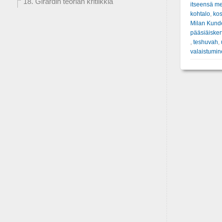
18. Girardin teorian kritiikkiä
itseensä m
kohtalo
,
kos
Milan Kund
pääsiäiske
,
teshuvah
,
valaistumi