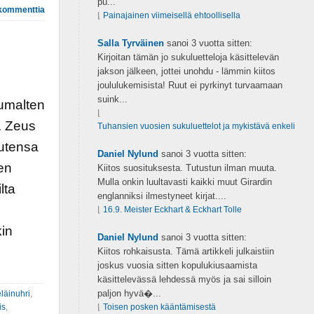
pu...
kommenttia
⌊
Painajainen viimeisellä ehtoollisella
Salla Tyrväinen
sanoi
3 vuotta sitten:
Kirjoitan tämän jo sukuluetteloja käsittelevän
jakson jälkeen, jottei unohdu - lämmin kiitos
joululukemisista! Ruut ei pyrkinyt turvaamaan
suink...
jumalten
⌊
ä. Zeus
Tuhansien vuosien sukuluettelot ja mykistävä enkeli
autensa
Daniel Nylund
sanoi
3 vuotta sitten:
en
Kiitos suosituksesta. Tutustun ilman muuta.
Mulla onkin luultavasti kaikki muut Girardin
lta
englanniksi ilmestyneet kirjat....
e
⌊
16.9. Meister Eckhart & Eckhart Tolle
kin
Daniel Nylund
sanoi
3 vuotta sitten:
Kiitos rohkaisusta. Tämä artikkeli julkaistiin
joskus vuosia sitten kopulukiusaamista
käsittelevässä lehdessä myös ja sai silloin
paljon hyvä�...
eläinuhri
,
is
,
⌊
Toisen posken kääntämisestä