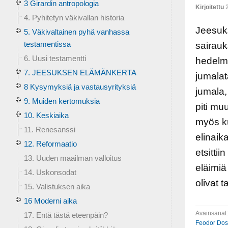
3 Girardin antropologia
Kirjoitettu
2
4. Pyhitetyn väkivallan historia
Jeesuks
5. Väkivaltainen pyhä vanhassa
testamentissa
sairauk
6. Uusi testamentti
hedelmä
7. JEESUKSEN ELÄMÄNKERTA
jumalat
8 Kysymyksiä ja vastausyrityksiä
jumala,
9. Muiden kertomuksia
piti mu
10. Keskiaika
myös ku
11. Renesanssi
elinai
12. Reformaatio
etsittii
13. Uuden maailman valloitus
eläimiä
14. Uskonsodat
olivat t
15. Valistuksen aika
16 Moderni aika
Avainsanat
17. Entä tästä eteenpäin?
Feodor Dos