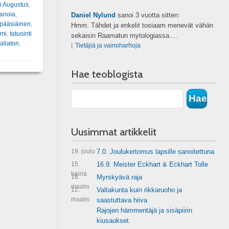
i Augustus
,
anoia
,
Daniel Nylund
sanoi
3 vuotta sitten:
pääsiäinen
,
Hmm. Tähdet ja enkelit tosiaam menevät vähän
smi
,
tatuointi
sekaisin Raamatun mytologiassa....
allaton
,
⌊
Tietäjiä ja vainoharhoja
Hae teoblogista
Uusimmat artikkelit
19. joulu
7.0. Joulukertomus lapsille sanoitettuna
15.
16.9. Meister Eckhart & Eckhart Tolle
heinä
16.
Myrskyävä raja
maalis
12.
Valtakunta kuin rikkaruoho ja
maalis
saastuttava hiiva
Rajojen hämmentäjä ja sisäpiirin
kiusaukset.