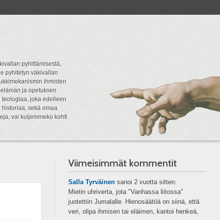
kivallan pyhittämisestä,
e pyhitetyn väkivallan
tipukkimekanismin ihmisten
n elämän ja opetuksen
 teologiaa, joka edelleen
a historiaa, sekä omaa
eja, vai kuljemmeko kohti
Viimeisimmät kommentit
Salla Tyrväinen
sanoi
2 vuotta sitten:
Mietin uhriverta, jota "Vanhassa liitossa"
juotettiin Jumalalle. Hienosäätöä on siinä, että
veri, olipa ihmisen tai eläimen, kantoi henkeä,