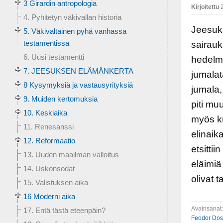
3 Girardin antropologia
Kirjoitettu
2
4. Pyhitetyn väkivallan historia
Jeesuks
5. Väkivaltainen pyhä vanhassa
testamentissa
sairauk
6. Uusi testamentti
hedelmä
7. JEESUKSEN ELÄMÄNKERTA
jumalat
8 Kysymyksiä ja vastausyrityksiä
jumala,
9. Muiden kertomuksia
piti mu
10. Keskiaika
myös ku
11. Renesanssi
elinai
12. Reformaatio
etsittii
13. Uuden maailman valloitus
eläimiä
14. Uskonsodat
olivat t
15. Valistuksen aika
16 Moderni aika
Avainsanat
17. Entä tästä eteenpäin?
Feodor Dos