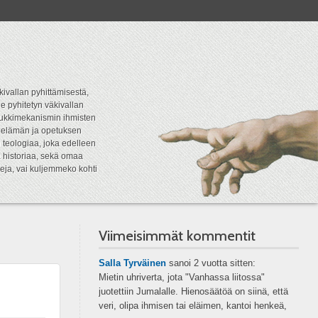
kivallan pyhittämisestä,
e pyhitetyn väkivallan
tipukkimekanismin ihmisten
n elämän ja opetuksen
 teologiaa, joka edelleen
a historiaa, sekä omaa
eja, vai kuljemmeko kohti
Viimeisimmät kommentit
Salla Tyrväinen
sanoi
2 vuotta sitten:
Mietin uhriverta, jota "Vanhassa liitossa"
juotettiin Jumalalle. Hienosäätöä on siinä, että
veri, olipa ihmisen tai eläimen, kantoi henkeä,