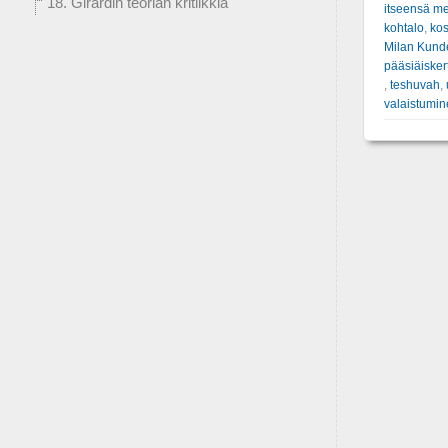
18. Girardin teorian kritiikkiä
itseensä m
kohtalo
,
kos
Milan Kund
pääsiäiske
,
teshuvah
,
valaistumi