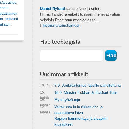
i Augustus
,
anoia
,
Daniel Nylund
sanoi
3 vuotta sitten:
pääsiäinen
,
Hmm. Tähdet ja enkelit tosiaam menevät vähän
smi
,
tatuointi
sekaisin Raamatun mytologiassa....
allaton
,
⌊
Tietäjiä ja vainoharhoja
Hae teoblogista
Uusimmat artikkelit
19. joulu
7.0. Joulukertomus lapsille sanoitettuna
15.
16.9. Meister Eckhart & Eckhart Tolle
heinä
16.
Myrskyävä raja
maalis
12.
Valtakunta kuin rikkaruoho ja
maalis
saastuttava hiiva
Rajojen hämmentäjä ja sisäpiirin
kiusaukset.