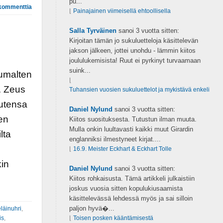
pu...
kommenttia
⌊
Painajainen viimeisellä ehtoollisella
Salla Tyrväinen
sanoi
3 vuotta sitten:
Kirjoitan tämän jo sukuluetteloja käsittelevän
jakson jälkeen, jottei unohdu - lämmin kiitos
joululukemisista! Ruut ei pyrkinyt turvaamaan
suink...
jumalten
⌊
ä. Zeus
Tuhansien vuosien sukuluettelot ja mykistävä enkeli
autensa
Daniel Nylund
sanoi
3 vuotta sitten:
en
Kiitos suosituksesta. Tutustun ilman muuta.
Mulla onkin luultavasti kaikki muut Girardin
lta
englanniksi ilmestyneet kirjat....
e
⌊
16.9. Meister Eckhart & Eckhart Tolle
kin
Daniel Nylund
sanoi
3 vuotta sitten:
Kiitos rohkaisusta. Tämä artikkeli julkaistiin
joskus vuosia sitten kopulukiusaamista
käsittelevässä lehdessä myös ja sai silloin
paljon hyvä�...
eläinuhri
,
is
,
⌊
Toisen posken kääntämisestä