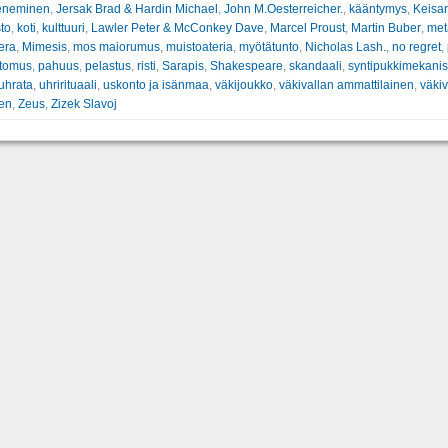
eneminen
,
Jersak Brad & Hardin Michael
,
John M.Oesterreicher.
,
kääntymys
,
Keisar
to
,
koti
,
kulttuuri
,
Lawler Peter & McConkey Dave
,
Marcel Proust
,
Martin Buber
,
met
era
,
Mimesis
,
mos maiorumus
,
muistoateria
,
myötätunto
,
Nicholas Lash.
,
no regret
,
rtomus
,
pahuus
,
pelastus
,
risti
,
Sarapis
,
Shakespeare
,
skandaali
,
syntipukkimekani
uhrata
,
uhrirituaali
,
uskonto ja isänmaa
,
väkijoukko
,
väkivallan ammattilainen
,
väkiv
nen
,
Zeus
,
Zizek Slavoj