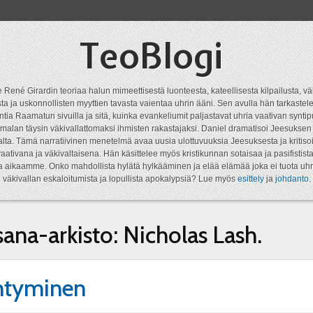
TeoBlogi
 René Girardin teoriaa halun mimeettisestä luonteesta, kateellisesta kilpailusta, vä
a ja uskonnollisten myyttien tavasta vaientaa uhrin ääni. Sen avulla hän tarkastele
ntia Raamatun sivuilla ja sitä, kuinka evankeliumit paljastavat uhria vaativan syn
malan täysin väkivallattomaksi ihmisten rakastajaksi. Daniel dramatisoi Jeesukse
lta. Tämä narratiivinen menetelmä avaa uusia ulottuvuuksia Jeesuksesta ja kritisoi
aativana ja väkivaltaisena. Hän käsittelee myös kristikunnan sotaisaa ja pasifistist
ta aikaamme. Onko mahdollista hylätä hylkääminen ja elää elämää joka ei tuota uhr
väkivallan eskaloitumista ja lopullista apokalypsiä? Lue myös
esittely
ja
johdanto
.
sana-arkisto:
Nicholas Lash.
ntyminen