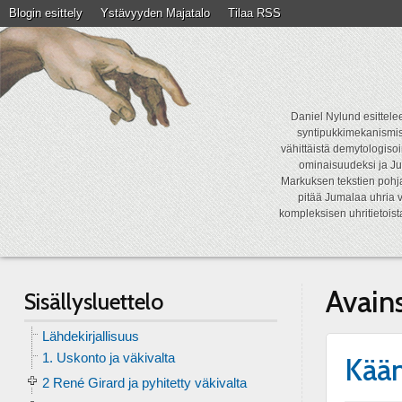
Blogin esittely
Ystävyyden Majatalo
Tilaa RSS
Daniel Nylund esittelee
syntipukkimekanismist
vähittäistä demytologisoi
ominaisuudeksi ja Ju
Markuksen tekstien pohja
pitää Jumalaa uhria v
kompleksisen uhritietois
Avain
Sisällysluettelo
Lähdekirjallisuus
1. Uskonto ja väkivalta
Kää
2 René Girard ja pyhitetty väkivalta