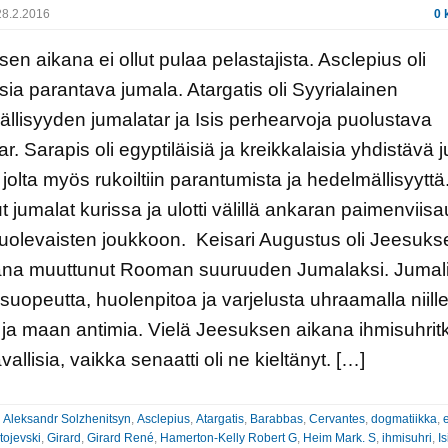
8.2.2016
0 
en aikana ei ollut pulaa pelastajista. Asclepius oli
sia parantava jumala. Atargatis oli Syyrialainen
llisyyden jumalatar ja Isis perhearvoja puolustava
ar. Sarapis oli egyptiläisiä ja kreikkalaisia yhdistävä 
 jolta myös rukoiltiin parantumista ja hedelmällisyytt
ut jumalat kurissa ja ulotti välillä ankaran paimenviis
olevaisten joukkoon. Keisari Augustus oli Jeesuks
kana muuttunut Rooman suuruuden Jumalaksi. Jumali
n suopeutta, huolenpitoa ja varjelusta uhraamalla niill
 ja maan antimia. Vielä Jeesuksen aikana ihmisuhrit
avallisia, vaikka senaatti oli ne kieltänyt. […]
:
Aleksandr Solzhenitsyn
,
Asclepius
,
Atargatis
,
Barabbas
,
Cervantes
,
dogmatiikka
,
tojevski
,
Girard
,
Girard René
,
Hamerton-Kelly Robert G
,
Heim Mark. S
,
ihmisuhri
,
Is