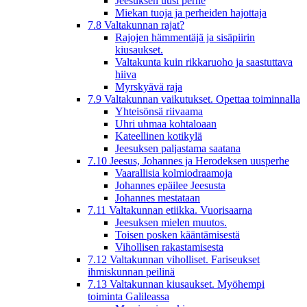
Jeesuksen uusi perhe
Miekan tuoja ja perheiden hajottaja
7.8 Valtakunnan rajat?
Rajojen hämmentäjä ja sisäpiirin
kiusaukset.
Valtakunta kuin rikkaruoho ja saastuttava
hiiva
Myrskyävä raja
7.9 Valtakunnan vaikutukset. Opettaa toiminnalla
Yhteisönsä riivaama
Uhri uhmaa kohtaloaan
Kateellinen kotikylä
Jeesuksen paljastama saatana
7.10 Jeesus, Johannes ja Herodeksen uusperhe
Vaarallisia kolmiodraamoja
Johannes epäilee Jeesusta
Johannes mestataan
7.11 Valtakunnan etiikka. Vuorisaarna
Jeesuksen mielen muutos.
Toisen posken kääntämisestä
Vihollisen rakastamisesta
7.12 Valtakunnan viholliset. Fariseukset
ihmiskunnan peilinä
7.13 Valtakunnan kiusaukset. Myöhempi
toiminta Galileassa