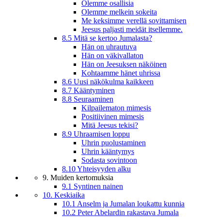
Olemme osallisia
Olemme melkein sokeita
Me keksimme verellä sovittamisen
Jeesus paljasti meidät itsellemme.
8.5 Mitä se kertoo Jumalasta?
Hän on uhrautuva
Hän on väkivallaton
Hän on Jeesuksen näköinen
Kohtaamme hänet uhrissa
8.6 Uusi näkökulma kaikkeen
8.7 Kääntyminen
8.8 Seuraaminen
Kilpailematon mimesis
Positiivinen mimesis
Mitä Jeesus tekisi?
8.9 Uhraamisen loppu
Uhrin puolustaminen
Uhrin kääntymys
Sodasta sovintoon
8.10 Yhteisyyden alku
9. Muiden kertomuksia
9.1 Syntinen nainen
10. Keskiaika
10.1 Anselm ja Jumalan loukattu kunnia
10.2 Peter Abelardin rakastava Jumala