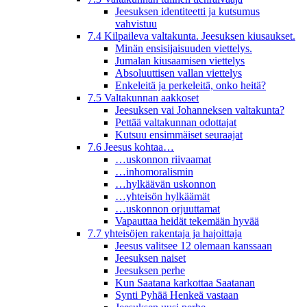
Jeesuksen identiteetti ja kutsumus
vahvistuu
7.4 Kilpaileva valtakunta. Jeesuksen kiusaukset.
Minän ensisijaisuuden viettelys.
Jumalan kiusaamisen viettelys
Absoluuttisen vallan viettelys
Enkeleitä ja perkeleitä, onko heitä?
7.5 Valtakunnan aakkoset
Jeesuksen vai Johanneksen valtakunta?
Pettää valtakunnan odottajat
Kutsuu ensimmäiset seuraajat
7.6 Jeesus kohtaa…
…uskonnon riivaamat
…inhomoralismin
…hylkäävän uskonnon
…yhteisön hylkäämät
…uskonnon orjuuttamat
Vapauttaa heidät tekemään hyvää
7.7 yhteisöjen rakentaja ja hajoittaja
Jeesus valitsee 12 olemaan kanssaan
Jeesuksen naiset
Jeesuksen perhe
Kun Saatana karkottaa Saatanan
Synti Pyhää Henkeä vastaan