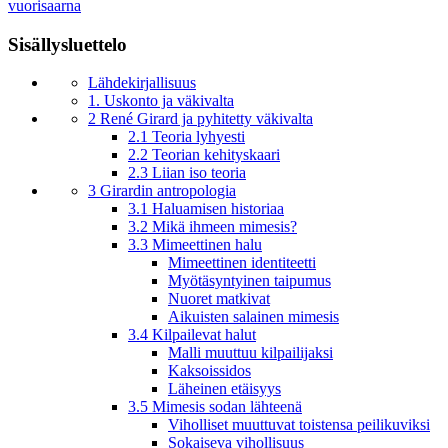
vuorisaarna
Sisällysluettelo
Lähdekirjallisuus
1. Uskonto ja väkivalta
2 René Girard ja pyhitetty väkivalta
2.1 Teoria lyhyesti
2.2 Teorian kehityskaari
2.3 Liian iso teoria
3 Girardin antropologia
3.1 Haluamisen historiaa
3.2 Mikä ihmeen mimesis?
3.3 Mimeettinen halu
Mimeettinen identiteetti
Myötäsyntyinen taipumus
Nuoret matkivat
Aikuisten salainen mimesis
3.4 Kilpailevat halut
Malli muuttuu kilpailijaksi
Kaksoissidos
Läheinen etäisyys
3.5 Mimesis sodan lähteenä
Viholliset muuttuvat toistensa peilikuviksi
Sokaiseva vihollisuus