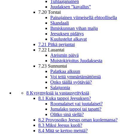
Tuhlaajanainen
Juudaksen ”kavallus”
7.20 Torstai
Painajainen viimeisellä ehtoollisella
Skandaali
Ihmiskunnan vihan malja
Jeesuksen pidätys
Kuulustelut alkavat
7.21 Pitkä perjantai
7.22 Lauantai
Ateismin päivä
Muistokirjoitus Juudaksesta
7.23 Sunnuntai
Palatkaa alkuun
Voi teitä ymmärtämättömiä
Onko täällä syötävää?
Salajuonia
8 Kysymyksiä ja vastausyrityksiä
8.1 Kuka tappoi Jeesuksen?
Roomalaiset vai juutalaiset?
Jumalako tappoi tai tapatti?
Olitko sinä siellä?
8.2 Provosoiko Jeesus oman kuolemansa?
8.3 Miksi Jeesus kuoli?
8.4 Mitä se kertoo meistä?