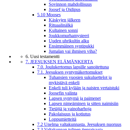
Sovinnon mahdollisuus
Joosef ja Oidipus
5.10 Mooses
Käskyjen jälkeen
Rituaalinälkä
Kultainen sonni
Joukkomurhamysteeri
Uuden uhrikultin alku
Ensimmäinen syntipukki
Jumalan vai ihmisen viha?
6. Uusi testamentti
7. JEESUKSEN ELÄMÄNKERTA
7.0. Joulukertomus lapsille sanoitettuna
7.1. Jeesuksen syntymäkertomukset
Tuhansien vuosien sukuluettelot ja
mykistävä enkeli
Enkeli tuli kylään ja naisten vertaistuki
Joosefin valinta
Lapsen syntymä ja paimenet
Lapsen nimeäminen ja sitten naimisiin
Tietäjiä ja vainoharhoja
Pakolaisuus ja kotiutus
Loppumietteitä
7.2 Unelma valtakunnasta. Jeesuksen nuoruus
7.3 Valtakunnan tulinen tienraivaaja