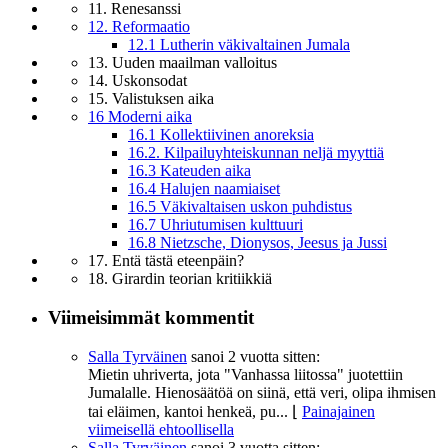
11. Renesanssi
12. Reformaatio
12.1 Lutherin väkivaltainen Jumala
13. Uuden maailman valloitus
14. Uskonsodat
15. Valistuksen aika
16 Moderni aika
16.1 Kollektiivinen anoreksia
16.2. Kilpailuyhteiskunnan neljä myyttiä
16.3 Kateuden aika
16.4 Halujen naamiaiset
16.5 Väkivaltaisen uskon puhdistus
16.7 Uhriutumisen kulttuuri
16.8 Nietzsche, Dionysos, Jeesus ja Jussi
17. Entä tästä eteenpäin?
18. Girardin teorian kritiikkiä
Viimeisimmät kommentit
Salla Tyrväinen
sanoi
2 vuotta sitten:
Mietin uhriverta, jota "Vanhassa liitossa" juotettiin
Jumalalle. Hienosäätöä on siinä, että veri, olipa ihmisen
tai eläimen, kantoi henkeä, pu...
⌊
Painajainen
viimeisellä ehtoollisella
Salla Tyrväinen
sanoi
3 vuotta sitten: