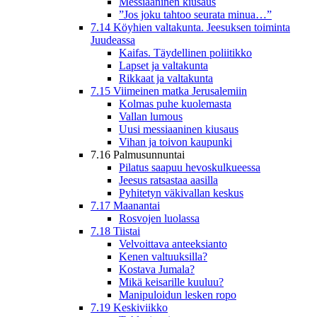
Messiaaninen kiusaus
”Jos joku tahtoo seurata minua…”
7.14 Köyhien valtakunta. Jeesuksen toiminta
Juudeassa
Kaifas. Täydellinen poliitikko
Lapset ja valtakunta
Rikkaat ja valtakunta
7.15 Viimeinen matka Jerusalemiin
Kolmas puhe kuolemasta
Vallan lumous
Uusi messiaaninen kiusaus
Vihan ja toivon kaupunki
7.16 Palmusunnuntai
Pilatus saapuu hevoskulkueessa
Jeesus ratsastaa aasilla
Pyhitetyn väkivallan keskus
7.17 Maanantai
Rosvojen luolassa
7.18 Tiistai
Velvoittava anteeksianto
Kenen valtuuksilla?
Kostava Jumala?
Mikä keisarille kuuluu?
Manipuloidun lesken ropo
7.19 Keskiviikko