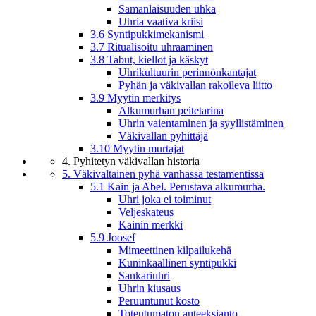
Samanlaisuuden uhka
Uhria vaativa kriisi
3.6 Syntipukkimekanismi
3.7 Ritualisoitu uhraaminen
3.8 Tabut, kiellot ja käskyt
Uhrikultuurin perinnönkantajat
Pyhän ja väkivallan rakoileva liitto
3.9 Myytin merkitys
Alkumurhan peitetarina
Uhrin vaientaminen ja syyllistäminen
Väkivallan pyhittäjä
3.10 Myytin murtajat
4. Pyhitetyn väkivallan historia
5. Väkivaltainen pyhä vanhassa testamentissa
5.1 Kain ja Abel. Perustava alkumurha.
Uhri joka ei toiminut
Veljeskateus
Kainin merkki
5.9 Joosef
Mimeettinen kilpailukehä
Kuninkaallinen syntipukki
Sankariuhri
Uhrin kiusaus
Peruuntunut kosto
Toteutumaton anteeksianto