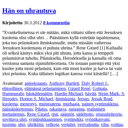
Hän on uhrautuva
Kirjoitettu
30.3.2012
0 kommenttia
“Evankeliumeissa ei ole mitään, mikä viittaisi siihen että Jeesuksen
kuolema olisi ollut uhri… Pääsiäinen kyllä esitetään tapahtumana,
joka tuo pelastuksen ihmiskunnalle, mutta missään vaiheessa
Jeesuksen kuolemasta ei puhuta uhrina.” Rene Girard [1] Kaifaalla
oli selkeä käsitys miksi yksi piti uhrata, jotta kansa ja temppeli
pelastuisivat tuholta. Pilatuksella, Herodeksella ja kansalla oli oma
versionsa samasta sijaisuhriteoriasta. On tosiaan parempi että yksi
kuolee jotta moni pelastuisi, kuin että moni kuolee ja harva tai vain
yksi pelastuu. Kuka tällaisen logiikan kanssa voisi kiistellä? […]
Avainsanat:
anteeksianto
,
Anthony Bartlett
,
Daly Robert J.
,
ehtoollinen
,
elämänsä pelastaminen
,
Girard René
,
Golgata
,
Hammurabi
,
häokäilemätön
,
Hardin Michael
,
hävitä
,
Heim Mark. S
,
Herodes
,
Horton S. Michael
,
ihmiskunta
,
Jeesus
,
Jersak Brad
,
kuolema
,
menestys
,
muistoateria
,
murhaaja
,
nainen syntipukkina
,
pääsiäiskertomus
,
Pilatus
,
rakastava
,
rangaista
,
realistinen
itsetuntemus
,
Rene Girard
,
risti
,
säännöt
,
sädehoito
,
sijaisuhriteoria
,
sovittava uhri
,
syntipukkaaminen
,
syntipukki
,
syöpäkasvain
,
tuomita
,
uhri
,
uhrikriisi
,
velkoja
,
veriuhri
,
verivaluutta
,
viha
,
voittaa
,