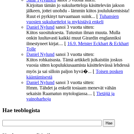
Kirjoitan tämän jo sukuluetteloja käsittelevän jakson
jälkeen, jottei unohdu - lämmin kiitos joululukemisista!
Ruut ei pyrkinyt turvaamaan suink...
⌊
Tuhansien
vuosien sukuluettelot ja mykistävä enkeli
Daniel Nylund
sanoi
3 vuotta sitten:
Kiitos suosituksesta. Tutustun ilman muuta. Mulla
onkin luultavasti kaikki muut Girardin englanniksi
ilmestyneet kirjat....
⌊
16.9. Meister Eckhart & Eckhart
Tolle
Daniel Nylund
sanoi
3 vuotta sitten:
Kiitos rohkaisusta. Tämä artikkeli julkaistiin joskus
vuosia sitten kopulukiusaamista käsittelevässä lehdessä
myös ja sai silloin paljon hyvä�...
⌊
Toisen posken
kääntämisestä
Daniel Nylund
sanoi
3 vuotta sitten:
Hmm. Tähdet ja enkelit tosiaam menevät vähän
sekaisin Raamatun mytologiassa....
⌊
Tietäjiä ja
vainoharhoja
Hae teoblogista