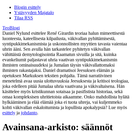
Blogin esittely
Ystävyyden Majatalo
Tilaa RSS
TeoBlogi
Daniel Nylund esittelee René Girardin teoriaa halun mimeettisestä
luonteesta, kateellisesta kilpailusta, väkivallan pyhittämisestä,
syntipukkimekanismista ja uskonnollisten myyttien tavasta vaientaa
uhrin ääni. Sen avulla hän tarkastelee pyhitetyn väkivallan
vähittäistä demytologisointia Raamatun sivuilla ja sitä, kuinka
evankeliumit paljastavat uhria vaativan syntipukkimekanismin
ihmisten ominaisuudeksi ja Jumalan täysin väkivallattomaksi
ihmisten rakastajaksi. Daniel dramatisoi Jeesuksen elämän ja
opetuksen Markuksen tekstien pohjalta. Tämä narratiivinen
menetelmä avaa uusia ulottuvuuksia Jeesuksesta ja kritisoi teologiaa,
joka edelleen pitää Jumalaa uhria vaativana ja väkivaltaisena. Hän
käsittelee myös kristikunnan sotaisaa ja pasifistista historiaa, sekä
omaa kompleksisen uhritietoista aikaamme. Onko mahdollista hylätä
hylkääminen ja elää elämää joka ei tuota uhreja, vai kuljemmeko
kohti väkivallan eskaloitumista ja lopullista apokalypsiä? Lue myös
esittely
ja
johdanto
.
Avainsana-arkisto:
säännöt