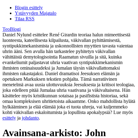
Blogin esittely
Ystävyyden Majatalo
Tilaa RSS
TeoBlogi
Daniel Nylund esittelee René Girardin teoriaa halun mimeettisestä
luonteesta, kateellisesta kilpailusta, väkivallan pyhittämisestä,
syntipukkimekanismista ja uskonnollisten myyttien tavasta vaientaa
uhrin ääni. Sen avulla hän tarkastelee pyhitetyn väkivallan
vähittäistä demytologisointia Raamatun sivuilla ja sitä, kuinka
evankeliumit paljastavat uhria vaativan syntipukkimekanismin
ihmisten ominaisuudeksi ja Jumalan täysin väkivallattomaksi
ihmisten rakastajaksi. Daniel dramatisoi Jeesuksen elämän ja
opetuksen Markuksen tekstien pohjalta. Tämä narratiivinen
menetelmä avaa uusia ulottuvuuksia Jeesuksesta ja kritisoi teologiaa,
joka edelleen pitää Jumalaa uhria vaativana ja väkivaltaisena. Hän
käsittelee myös kristikunnan sotaisaa ja pasifistista historiaa, sekä
omaa kompleksisen uhritietoista aikaamme. Onko mahdollista hylätä
hylkääminen ja elää elämää joka ei tuota uhreja, vai kuljemmeko
kohti väkivallan eskaloitumista ja lopullista apokalypsiä? Lue myös
esittely
ja
johdanto
.
Avainsana-arkisto:
John