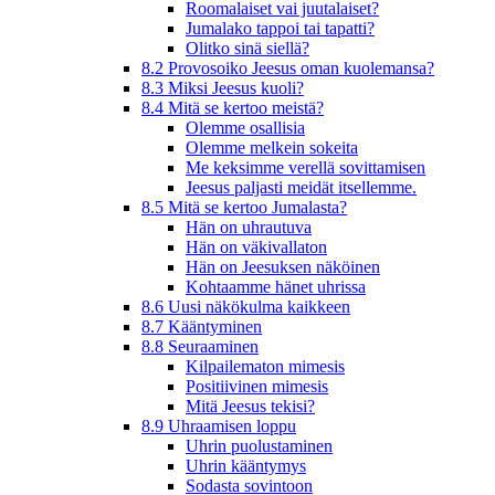
Roomalaiset vai juutalaiset?
Jumalako tappoi tai tapatti?
Olitko sinä siellä?
8.2 Provosoiko Jeesus oman kuolemansa?
8.3 Miksi Jeesus kuoli?
8.4 Mitä se kertoo meistä?
Olemme osallisia
Olemme melkein sokeita
Me keksimme verellä sovittamisen
Jeesus paljasti meidät itsellemme.
8.5 Mitä se kertoo Jumalasta?
Hän on uhrautuva
Hän on väkivallaton
Hän on Jeesuksen näköinen
Kohtaamme hänet uhrissa
8.6 Uusi näkökulma kaikkeen
8.7 Kääntyminen
8.8 Seuraaminen
Kilpailematon mimesis
Positiivinen mimesis
Mitä Jeesus tekisi?
8.9 Uhraamisen loppu
Uhrin puolustaminen
Uhrin kääntymys
Sodasta sovintoon