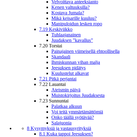
Velvoittava anteeksianto
Kenen valtuuksilla?
Kostava Jumala?
Mikä keisarille kuuluu?
Manipuloidun lesken ropo
7.19 Keskiviikko
Tuhlaajanainen
Juudaksen ”kavallus”
7.20 Torstai
Painajainen viimeisellä ehtoollisella
Skandaali
Ihmiskunnan vihan malja
Jeesuksen pidätys
Kuulustelut alkavat
7.21 Pitkä perjantai
7.22 Lauantai
Ateismin päivä
Muistokirjoitus Juudaksesta
7.23 Sunnuntai
Palatkaa alkuun
Voi teitä ymmärtämättömiä
Onko täällä syötävää?
Salajuonia
8 Kysymyksiä ja vastausyrityksiä
8.1 Kuka tappoi Jeesuksen?