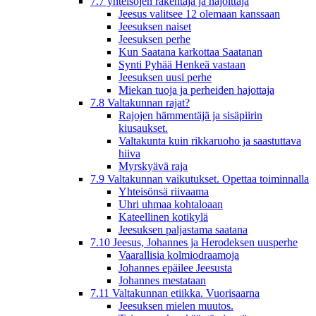
7.7 yhteisöjen rakentaja ja hajoittaja
Jeesus valitsee 12 olemaan kanssaan
Jeesuksen naiset
Jeesuksen perhe
Kun Saatana karkottaa Saatanan
Synti Pyhää Henkeä vastaan
Jeesuksen uusi perhe
Miekan tuoja ja perheiden hajottaja
7.8 Valtakunnan rajat?
Rajojen hämmentäjä ja sisäpiirin
kiusaukset.
Valtakunta kuin rikkaruoho ja saastuttava
hiiva
Myrskyävä raja
7.9 Valtakunnan vaikutukset. Opettaa toiminnalla
Yhteisönsä riivaama
Uhri uhmaa kohtaloaan
Kateellinen kotikylä
Jeesuksen paljastama saatana
7.10 Jeesus, Johannes ja Herodeksen uusperhe
Vaarallisia kolmiodraamoja
Johannes epäilee Jeesusta
Johannes mestataan
7.11 Valtakunnan etiikka. Vuorisaarna
Jeesuksen mielen muutos.