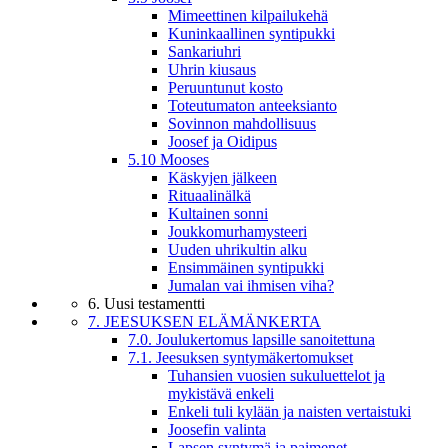
Mimeettinen kilpailukehä
Kuninkaallinen syntipukki
Sankariuhri
Uhrin kiusaus
Peruuntunut kosto
Toteutumaton anteeksianto
Sovinnon mahdollisuus
Joosef ja Oidipus
5.10 Mooses
Käskyjen jälkeen
Rituaalinälkä
Kultainen sonni
Joukkomurhamysteeri
Uuden uhrikultin alku
Ensimmäinen syntipukki
Jumalan vai ihmisen viha?
6. Uusi testamentti
7. JEESUKSEN ELÄMÄNKERTA
7.0. Joulukertomus lapsille sanoitettuna
7.1. Jeesuksen syntymäkertomukset
Tuhansien vuosien sukuluettelot ja
mykistävä enkeli
Enkeli tuli kylään ja naisten vertaistuki
Joosefin valinta
Lapsen syntymä ja paimenet