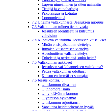
Lapsen nimeäminen ja sitten naimisiin
Tietäjiä ja vainoharhoja
Pakolaisuus ja kotiutus
Loppumietteitä
7.2 Unelma valtakunnasta. Jeesuksen nuoruus
7.3 Valtakunnan tulinen tienraivaaja
Jeesuksen identiteetti ja kutsumus
vahvistuu
7.4 Kilpaileva valtakunta. Jeesuksen kiusaukset.
Minän ensisijaisuuden viettelys.
Jumalan kiusaamisen viettelys
Absoluuttisen vallan viettelys
Enkeleitä ja perkeleitä, onko heitä?
7.5 Valtakunnan aakkoset
Jeesuksen vai Johanneksen valtakunta?
Pettää valtakunnan odottajat
Kutsuu ensimmäiset seuraajat
7.6 Jeesus kohtaa…
…uskonnon riivaamat
…inhomoralismin
…hylkäävän uskonnon
…yhteisön hylkäämät
…uskonnon orjuuttamat
Vapauttaa heidät tekemään hyvää