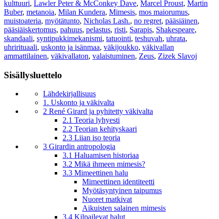
kulttuuri
,
Lawler Peter & McConkey Dave
,
Marcel Proust
,
Martin
Buber
,
metanoia
,
Milan Kundera
,
Mimesis
,
mos maiorumus
,
muistoateria
,
myötätunto
,
Nicholas Lash.
,
no regret
,
pääsiäinen
,
pääsiäiskertomus
,
pahuus
,
pelastus
,
risti
,
Sarapis
,
Shakespeare
,
skandaali
,
syntipukkimekanismi
,
tatuointi
,
teshuvah
,
uhrata
,
uhrirituaali
,
uskonto ja isänmaa
,
väkijoukko
,
väkivallan
ammattilainen
,
väkivallaton
,
valaistuminen
,
Zeus
,
Zizek Slavoj
Sisällysluettelo
Lähdekirjallisuus
1. Uskonto ja väkivalta
2 René Girard ja pyhitetty väkivalta
2.1 Teoria lyhyesti
2.2 Teorian kehityskaari
2.3 Liian iso teoria
3 Girardin antropologia
3.1 Haluamisen historiaa
3.2 Mikä ihmeen mimesis?
3.3 Mimeettinen halu
Mimeettinen identiteetti
Myötäsyntyinen taipumus
Nuoret matkivat
Aikuisten salainen mimesis
3.4 Kilpailevat halut