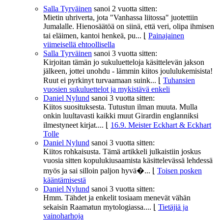
Salla Tyrväinen
sanoi
2 vuotta sitten:
Mietin uhriverta, jota "Vanhassa liitossa" juotettiin
Jumalalle. Hienosäätöä on siinä, että veri, olipa ihmisen
tai eläimen, kantoi henkeä, pu...
⌊
Painajainen
viimeisellä ehtoollisella
Salla Tyrväinen
sanoi
3 vuotta sitten:
Kirjoitan tämän jo sukuluetteloja käsittelevän jakson
jälkeen, jottei unohdu - lämmin kiitos joululukemisista!
Ruut ei pyrkinyt turvaamaan suink...
⌊
Tuhansien
vuosien sukuluettelot ja mykistävä enkeli
Daniel Nylund
sanoi
3 vuotta sitten:
Kiitos suosituksesta. Tutustun ilman muuta. Mulla
onkin luultavasti kaikki muut Girardin englanniksi
ilmestyneet kirjat....
⌊
16.9. Meister Eckhart & Eckhart
Tolle
Daniel Nylund
sanoi
3 vuotta sitten:
Kiitos rohkaisusta. Tämä artikkeli julkaistiin joskus
vuosia sitten kopulukiusaamista käsittelevässä lehdessä
myös ja sai silloin paljon hyvä�...
⌊
Toisen posken
kääntämisestä
Daniel Nylund
sanoi
3 vuotta sitten:
Hmm. Tähdet ja enkelit tosiaam menevät vähän
sekaisin Raamatun mytologiassa....
⌊
Tietäjiä ja
vainoharhoja