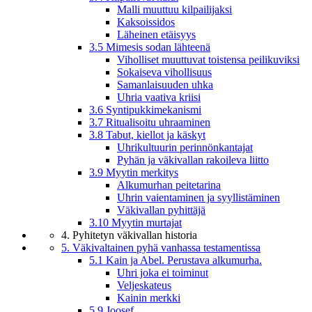
Malli muuttuu kilpailijaksi
Kaksoissidos
Läheinen etäisyys
3.5 Mimesis sodan lähteenä
Viholliset muuttuvat toistensa peilikuviksi
Sokaiseva vihollisuus
Samanlaisuuden uhka
Uhria vaativa kriisi
3.6 Syntipukkimekanismi
3.7 Ritualisoitu uhraaminen
3.8 Tabut, kiellot ja käskyt
Uhrikultuurin perinnönkantajat
Pyhän ja väkivallan rakoileva liitto
3.9 Myytin merkitys
Alkumurhan peitetarina
Uhrin vaientaminen ja syyllistäminen
Väkivallan pyhittäjä
3.10 Myytin murtajat
4. Pyhitetyn väkivallan historia
5. Väkivaltainen pyhä vanhassa testamentissa
5.1 Kain ja Abel. Perustava alkumurha.
Uhri joka ei toiminut
Veljeskateus
Kainin merkki
5.9 Joosef