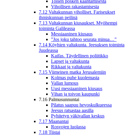
Toisen posken kääntämisestä
Vihollisen rakastamisesta
7.12 Valtakunnan viholliset. Fariseukset
ihmiskunnan peilinä
7.13 Valtakunnan kiusaukset. Myöhempi
toiminta Galileassa
Messiaaninen kiusaus
”Jos joku tahtoo seurata minua…”
7.14 Köyhien valtakunta. Jeesuksen toiminta
Juudeassa
Kaifas. Täydellinen poliitikko
Lapset ja valtakunta
Rikkaat ja valtakunta
7.15 Viimeinen matka Jerusalemiin
Kolmas puhe kuolemasta
Vallan lumous
Uusi messiaaninen kiusaus
Vihan ja toivon kaupunki
7.16 Palmusunnuntai
Pilatus saapuu hevoskulkueessa
Jeesus ratsastaa aasilla
Pyhitetyn väkivallan keskus
7.17 Maanantai
Rosvojen luolassa
7.18 Tiistai