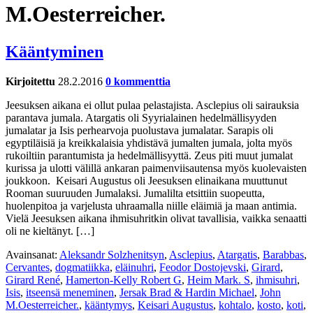
M.Oesterreicher.
Kääntyminen
Kirjoitettu
28.2.2016
0 kommenttia
Jeesuksen aikana ei ollut pulaa pelastajista. Asclepius oli sairauksia
parantava jumala. Atargatis oli Syyrialainen hedelmällisyyden
jumalatar ja Isis perhearvoja puolustava jumalatar. Sarapis oli
egyptiläisiä ja kreikkalaisia yhdistävä jumalten jumala, jolta myös
rukoiltiin parantumista ja hedelmällisyyttä. Zeus piti muut jumalat
kurissa ja ulotti välillä ankaran paimenviisautensa myös kuolevaisten
joukkoon. Keisari Augustus oli Jeesuksen elinaikana muuttunut
Rooman suuruuden Jumalaksi. Jumalilta etsittiin suopeutta,
huolenpitoa ja varjelusta uhraamalla niille eläimiä ja maan antimia.
Vielä Jeesuksen aikana ihmisuhritkin olivat tavallisia, vaikka senaatti
oli ne kieltänyt. […]
Avainsanat:
Aleksandr Solzhenitsyn
,
Asclepius
,
Atargatis
,
Barabbas
,
Cervantes
,
dogmatiikka
,
eläinuhri
,
Feodor Dostojevski
,
Girard
,
Girard René
,
Hamerton-Kelly Robert G
,
Heim Mark. S
,
ihmisuhri
,
Isis
,
itseensä meneminen
,
Jersak Brad & Hardin Michael
,
John
M.Oesterreicher.
,
kääntymys
,
Keisari Augustus
,
kohtalo
,
kosto
,
koti
,