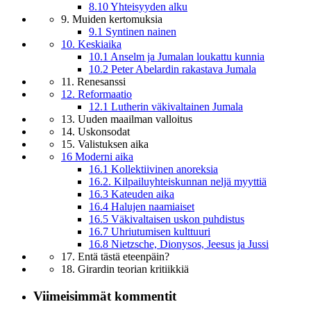
8.10 Yhteisyyden alku
9. Muiden kertomuksia
9.1 Syntinen nainen
10. Keskiaika
10.1 Anselm ja Jumalan loukattu kunnia
10.2 Peter Abelardin rakastava Jumala
11. Renesanssi
12. Reformaatio
12.1 Lutherin väkivaltainen Jumala
13. Uuden maailman valloitus
14. Uskonsodat
15. Valistuksen aika
16 Moderni aika
16.1 Kollektiivinen anoreksia
16.2. Kilpailuyhteiskunnan neljä myyttiä
16.3 Kateuden aika
16.4 Halujen naamiaiset
16.5 Väkivaltaisen uskon puhdistus
16.7 Uhriutumisen kulttuuri
16.8 Nietzsche, Dionysos, Jeesus ja Jussi
17. Entä tästä eteenpäin?
18. Girardin teorian kritiikkiä
Viimeisimmät kommentit