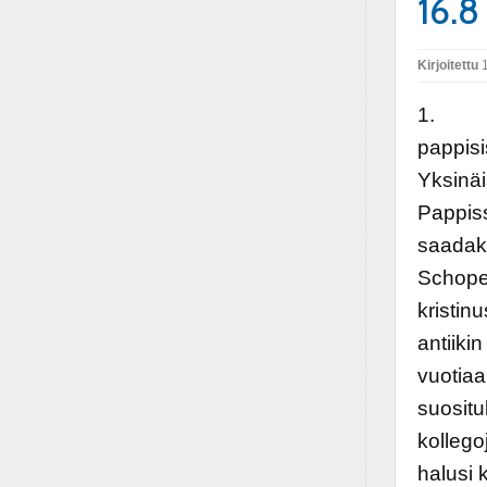
16.8
Kirjoitettu
1
1. Joh
pappisi
Yksinäi
Pappis
saadaks
Schopen
kristin
antiikin
vuotiaa
suositu
kollego
halusi 