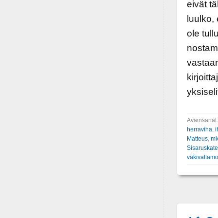
eivät t
luulko,
ole tul
nostama
vastaan
kirjoitt
yksisel
Avainsanat
herraviha
,
i
Matteus
,
mi
Sisaruskat
väkivaltamo