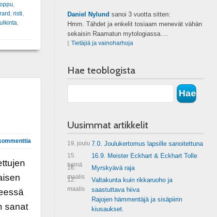
loppu
,
rard
,
risti
,
Daniel Nylund
sanoi
3 vuotta sitten:
ulkinta
,
Hmm. Tähdet ja enkelit tosiaam menevät vähän
sekaisin Raamatun mytologiassa....
⌊
Tietäjiä ja vainoharhoja
Hae teoblogista
Uusimmat artikkelit
kommenttia
19. joulu
7.0. Joulukertomus lapsille sanoitettuna
15.
16.9. Meister Eckhart & Eckhart Tolle
ettujen
heinä
16.
Myrskyävä raja
aisen
maalis
12.
Valtakunta kuin rikkaruoho ja
maalis
saastuttava hiiva
teessä
Rajojen hämmentäjä ja sisäpiirin
n sanat
kiusaukset.