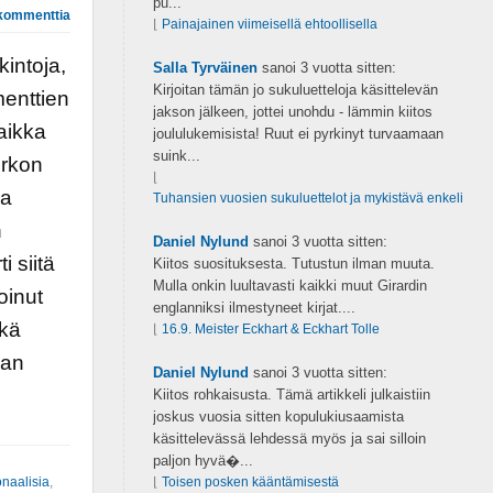
pu...
kommenttia
⌊
Painajainen viimeisellä ehtoollisella
kintoja,
Salla Tyrväinen
sanoi
3 vuotta sitten:
Kirjoitan tämän jo sukuluetteloja käsittelevän
enttien
jakson jälkeen, jottei unohdu - lämmin kiitos
aikka
joululukemisista! Ruut ei pyrkinyt turvaamaan
suink...
irkon
⌊
va
Tuhansien vuosien sukuluettelot ja mykistävä enkeli
n
Daniel Nylund
sanoi
3 vuotta sitten:
i siitä
Kiitos suosituksesta. Tutustun ilman muuta.
Mulla onkin luultavasti kaikki muut Girardin
oinut
englanniksi ilmestyneet kirjat....
ekä
⌊
16.9. Meister Eckhart & Eckhart Tolle
lan
Daniel Nylund
sanoi
3 vuotta sitten:
Kiitos rohkaisusta. Tämä artikkeli julkaistiin
joskus vuosia sitten kopulukiusaamista
käsittelevässä lehdessä myös ja sai silloin
paljon hyvä�...
ionaalisia
,
⌊
Toisen posken kääntämisestä