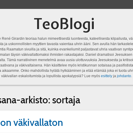
TeoBlogi
 René Girardin teoriaa halun mimeettisestä luonteesta, kateellisesta kilpailusta, vä
a ja uskonnollisten myyttien tavasta vaientaa uhrin ääni. Sen avulla hän tarkastele
ntia Raamatun sivuilla ja sitä, kuinka evankeliumit paljastavat uhria vaativan syn
malan täysin väkivallattomaksi ihmisten rakastajaksi. Daniel dramatisoi Jeesukse
lta. Tämä narratiivinen menetelmä avaa uusia ulottuvuuksia Jeesuksesta ja kritisoi
aativana ja väkivaltaisena. Hän käsittelee myös kristikunnan sotaisaa ja pasifistist
ta aikaamme. Onko mahdollista hylätä hylkääminen ja elää elämää joka ei tuota uhr
väkivallan eskaloitumista ja lopullista apokalypsiä? Lue myös
esittely
ja
johdanto
.
sana-arkisto:
sortaja
on väkivallaton