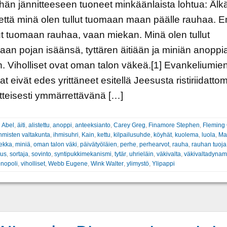
ähän jännitteeseen tuoneet minkäänlaista lohtua: Älk
 että minä olen tullut tuomaan maan päälle rauhaa. 
lut tuomaan rauhaa, vaan miekan. Minä olen tullut
an pojan isäänsä, tyttären äitiään ja miniän anoppi
. Viholliset ovat oman talon väkeä.[1] Evankeliumie
ajat eivät edes yrittäneet esitellä Jeesusta ristiriidatt
itteisesti ymmärrettävänä […]
:
Abel
,
äiti
,
alistettu
,
anoppi
,
anteeksianto
,
Carey Greg
,
Finamore Stephen
,
Fleming 
hmisten valtakunta
,
ihmisuhri
,
Kain
,
kettu
,
kilpailusuhde
,
köyhät
,
kuolema
,
luola
,
Ma
ekka
,
miniä
,
oman talon väki
,
päivätyöläien
,
perhe
,
perhearvot
,
rauha
,
rauhan tuoja
eus
,
sortaja
,
sovinto
,
syntipukkimekanismi
,
tytär
,
uhrieläin
,
väkivalta
,
väkivaltadynam
nopoli
,
viholliset
,
Webb Eugene
,
Wink Walter
,
ylimystö
,
Ylipappi