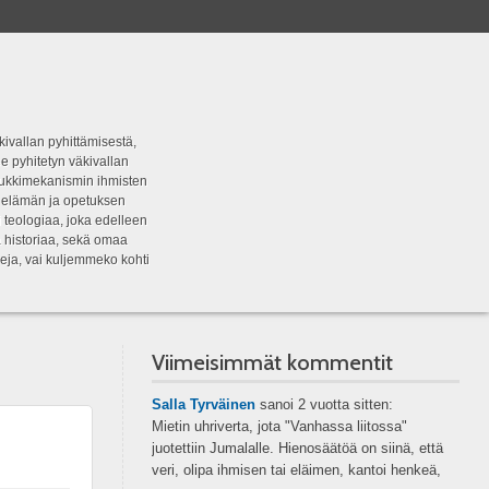
kivallan pyhittämisestä,
e pyhitetyn väkivallan
tipukkimekanismin ihmisten
n elämän ja opetuksen
 teologiaa, joka edelleen
a historiaa, sekä omaa
eja, vai kuljemmeko kohti
Viimeisimmät kommentit
Salla Tyrväinen
sanoi
2 vuotta sitten:
Mietin uhriverta, jota "Vanhassa liitossa"
juotettiin Jumalalle. Hienosäätöä on siinä, että
veri, olipa ihmisen tai eläimen, kantoi henkeä,