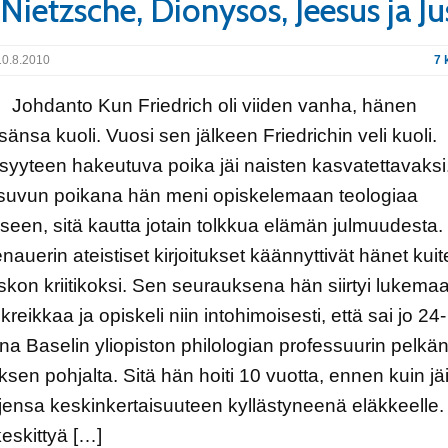
 Nietzsche, Dionysos, Jeesus ja Ju
0.8.2010
7 
danto Kun Friedrich oli viiden vanha, hänen
sänsa kuoli. Vuosi sen jälkeen Friedrichin veli kuoli.
syyteen hakeutuva poika jäi naisten kasvatettavaksi
suvun poikana hän meni opiskelemaan teologiaa
een, sitä kautta jotain tolkkua elämän julmuudesta.
auerin ateistiset kirjoitukset käännyttivät hänet kuit
uskon kriitikoksi. Sen seurauksena hän siirtyi lukema
 kreikkaa ja opiskeli niin intohimoisesti, että sai jo 24-
na Baselin yliopiston philologian professuurin pelkä
ksen pohjalta. Sitä hän hoiti 10 vuotta, ennen kuin jä
jensa keskinkertaisuuteen kyllästyneenä eläkkeelle
keskittyä […]