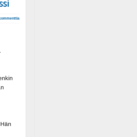
ssi
kommenttia
.
enkin
an
n
i
. Hän