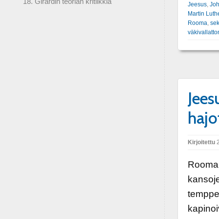
18. Girardin teorian kritiikkiä
Jeesus
,
Joh
Martin Luth
Rooma
,
sek
väkivallatt
Jees
hajo
Kirjoitettu
2
Rooman 
kansoje
temppel
kapinoi