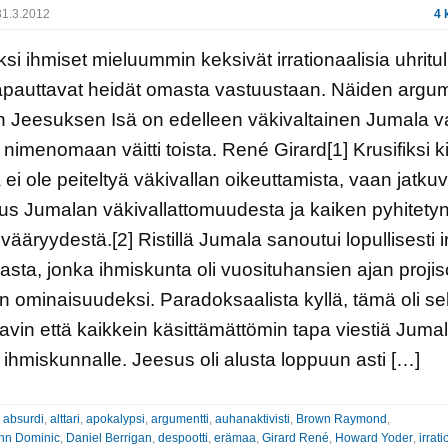
1.3.2012
4 
iksi ihmiset mieluummin keksivät irrationaalisia uhritul
apauttavat heidät omasta vastuustaan. Näiden argum
 Jeesuksen Isä on edelleen väkivaltainen Jumala v
nimenomaan väitti toista. René Girard[1] Krusifiksi k
la ei ole peiteltyä väkivallan oikeuttamista, vaan jatku
us Jumalan väkivallattomuudesta ja kaiken pyhitety
 vääryydestä.[2] Ristillä Jumala sanoutui lopullisesti irt
lasta, jonka ihmiskunta oli vuosituhansien ajan projis
 ominaisuudeksi. Paradoksaalista kyllä, tämä oli s
avin että kaikkein käsittämättömin tapa viestiä Juma
ihmiskunnalle. Jeesus oli alusta loppuun asti […]
:
absurdi
,
alttari
,
apokalypsi
,
argumentti
,
auhanaktivisti
,
Brown Raymond
,
hn Dominic
,
Daniel Berrigan
,
despootti
,
erämaa
,
Girard René
,
Howard Yoder
,
irrat