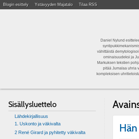
Blogin esittely
Ystävyyden Majatalo
Tilaa RSS
Daniel Nylund esittelee
syntipukkimekanismist
vähittäistä demytologisoi
ominaisuudeksi ja Ju
Markuksen tekstien pohja
pitää Jumalaa uhria v
kompleksisen uhritietois
Avain
Sisällysluettelo
Lähdekirjallisuus
1. Uskonto ja väkivalta
Hän 
2 René Girard ja pyhitetty väkivalta