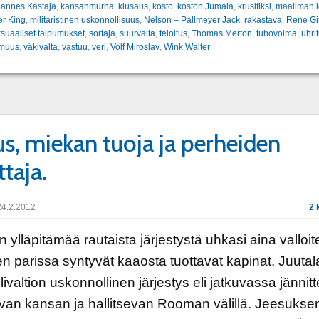
annes Kastaja
,
kansanmurha
,
kiusaus
,
kosto
,
koston Jumala
,
krusifiksi
,
maailman 
er King
,
militaristinen uskonnollisuus
,
Nelson – Pallmeyer Jack
,
rakastava
,
Rene Gi
suaaliset taipumukset
,
sortaja
,
suurvalta
,
teloitus
,
Thomas Merton
,
tuhovoima
,
uhrit
omuus
,
väkivalta
,
vastuu
,
veri
,
Volf Miroslav
,
Wink Walter
us, miekan tuoja ja perheiden
ttaja.
4.2.2012
2 
ylläpitämää rautaista järjestystä uhkasi aina valloit
n parissa syntyvät kaaosta tuottavat kapinat. Juutal
ivaltion uskonnollinen järjestys eli jatkuvassa jännit
van kansan ja hallitsevan Rooman välillä. Jeesukse