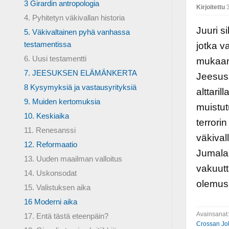
3 Girardin antropologia
Kirjoitettu
3
4. Pyhitetyn väkivallan historia
Juuri s
5. Väkivaltainen pyhä vanhassa
testamentissa
jotka v
6. Uusi testamentti
mukaan
7. JEESUKSEN ELÄMÄNKERTA
Jeesus 
8 Kysymyksiä ja vastausyrityksiä
alttaril
9. Muiden kertomuksia
muistut
10. Keskiaika
terrorin
11. Renesanssi
väkival
12. Reformaatio
Jumalan
13. Uuden maailman valloitus
vakuutt
14. Uskonsodat
olemus 
15. Valistuksen aika
16 Moderni aika
Avainsanat
17. Entä tästä eteenpäin?
Crossan Jo