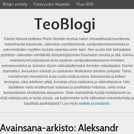
Blogin esittely
Ystävyyden Majatalo
Tilaa RSS
TeoBlogi
Daniel Nylund esittelee René Girardin teoriaa halun mimeettisestä luonteesta,
kateellisesta kilpailusta, väkivallan pyhittämisestä, syntipukkimekanismista ja
uskonnollisten myyttien tavasta vaientaa uhrin ääni. Sen avulla hän tarkastelee
pyhitetyn väkivallan vähittäistä demytologisointia Raamatun sivuilla ja sitä, kuinka
evankeliumit paljastavat uhria vaativan syntipukkimekanismin ihmisten
ominaisuudeksi ja Jumalan täysin väkivallattomaksi ihmisten rakastajaksi. Daniel
dramatisoi Jeesuksen elämän ja opetuksen Markuksen tekstien pohjalta. Tämä
narratiivinen menetelmä avaa uusia ulottuvuuksia Jeesuksesta ja kritisoi
teologiaa, joka edelleen pitää Jumalaa uhria vaativana ja väkivaltaisena. Hän
käsittelee myös kristikunnan sotaisaa ja pasifistista historiaa, sekä omaa
kompleksisen uhritietoista aikaamme. Onko mahdollista hylätä hylkääminen ja
elää elämää joka ei tuota uhreja, vai kuljemmeko kohti väkivallan eskaloitumista ja
lopullista apokalypsiä? Lue myös
esittely
ja
johdanto
.
Avainsana-arkisto:
Aleksandr