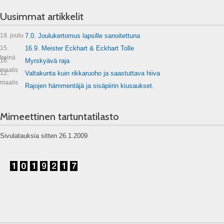
Uusimmat artikkelit
19. joulu
7.0. Joulukertomus lapsille sanoitettuna
15.
16.9. Meister Eckhart & Eckhart Tolle
heinä
16.
Myrskyävä raja
maalis
12.
Valtakunta kuin rikkaruoho ja saastuttava hiiva
maalis
Rajojen hämmentäjä ja sisäpiirin kiusaukset.
Mimeettinen tartuntatilasto
Sivulatauksia sitten 26.1.2009