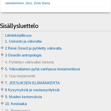
valaistuminen
,
Zeus
,
Zizek Slavoj
Sisällysluettelo
Lähdekirjallisuus
1. Uskonto ja väkivalta
2 René Girard ja pyhitetty väkivalta
3 Girardin antropologia
4. Pyhitetyn väkivallan historia
5. Väkivaltainen pyhä vanhassa testamentissa
6. Uusi testamentti
7. JEESUKSEN ELÄMÄNKERTA
8 Kysymyksiä ja vastausyrityksiä
9. Muiden kertomuksia
10. Keskiaika
11. Renesanssi