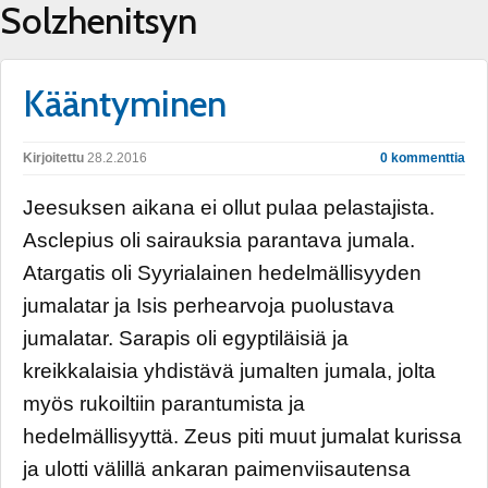
Solzhenitsyn
Kääntyminen
Kirjoitettu
28.2.2016
0 kommenttia
Jeesuksen aikana ei ollut pulaa pelastajista.
Asclepius oli sairauksia parantava jumala.
Atargatis oli Syyrialainen hedelmällisyyden
jumalatar ja Isis perhearvoja puolustava
jumalatar. Sarapis oli egyptiläisiä ja
kreikkalaisia yhdistävä jumalten jumala, jolta
myös rukoiltiin parantumista ja
hedelmällisyyttä. Zeus piti muut jumalat kurissa
ja ulotti välillä ankaran paimenviisautensa