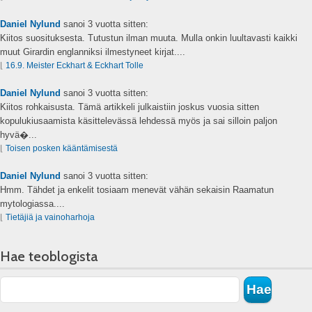
Daniel Nylund
sanoi
3 vuotta sitten:
Kiitos suosituksesta. Tutustun ilman muuta. Mulla onkin luultavasti kaikki
muut Girardin englanniksi ilmestyneet kirjat....
⌊
16.9. Meister Eckhart & Eckhart Tolle
Daniel Nylund
sanoi
3 vuotta sitten:
Kiitos rohkaisusta. Tämä artikkeli julkaistiin joskus vuosia sitten
kopulukiusaamista käsittelevässä lehdessä myös ja sai silloin paljon
hyvä�...
⌊
Toisen posken kääntämisestä
Daniel Nylund
sanoi
3 vuotta sitten:
Hmm. Tähdet ja enkelit tosiaam menevät vähän sekaisin Raamatun
mytologiassa....
⌊
Tietäjiä ja vainoharhoja
Hae teoblogista