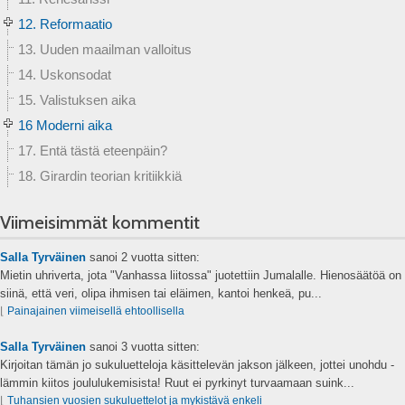
12. Reformaatio
13. Uuden maailman valloitus
14. Uskonsodat
15. Valistuksen aika
16 Moderni aika
17. Entä tästä eteenpäin?
18. Girardin teorian kritiikkiä
Viimeisimmät kommentit
Salla Tyrväinen
sanoi
2 vuotta sitten:
Mietin uhriverta, jota "Vanhassa liitossa" juotettiin Jumalalle. Hienosäätöä on
siinä, että veri, olipa ihmisen tai eläimen, kantoi henkeä, pu...
⌊
Painajainen viimeisellä ehtoollisella
Salla Tyrväinen
sanoi
3 vuotta sitten:
Kirjoitan tämän jo sukuluetteloja käsittelevän jakson jälkeen, jottei unohdu -
lämmin kiitos joululukemisista! Ruut ei pyrkinyt turvaamaan suink...
⌊
Tuhansien vuosien sukuluettelot ja mykistävä enkeli