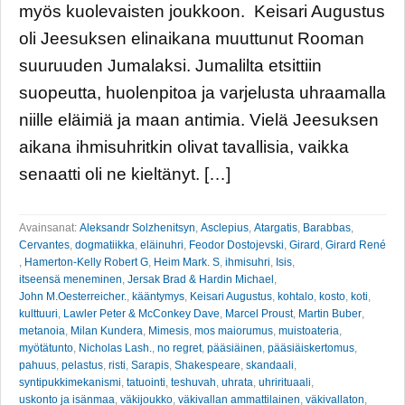
myös kuolevaisten joukkoon. Keisari Augustus
oli Jeesuksen elinaikana muuttunut Rooman
suuruuden Jumalaksi. Jumalilta etsittiin
suopeutta, huolenpitoa ja varjelusta uhraamalla
niille eläimiä ja maan antimia. Vielä Jeesuksen
aikana ihmisuhritkin olivat tavallisia, vaikka
senaatti oli ne kieltänyt. […]
Avainsanat:
Aleksandr Solzhenitsyn
,
Asclepius
,
Atargatis
,
Barabbas
,
Cervantes
,
dogmatiikka
,
eläinuhri
,
Feodor Dostojevski
,
Girard
,
Girard René
,
Hamerton-Kelly Robert G
,
Heim Mark. S
,
ihmisuhri
,
Isis
,
itseensä meneminen
,
Jersak Brad & Hardin Michael
,
John M.Oesterreicher.
,
kääntymys
,
Keisari Augustus
,
kohtalo
,
kosto
,
koti
,
kulttuuri
,
Lawler Peter & McConkey Dave
,
Marcel Proust
,
Martin Buber
,
metanoia
,
Milan Kundera
,
Mimesis
,
mos maiorumus
,
muistoateria
,
myötätunto
,
Nicholas Lash.
,
no regret
,
pääsiäinen
,
pääsiäiskertomus
,
pahuus
,
pelastus
,
risti
,
Sarapis
,
Shakespeare
,
skandaali
,
syntipukkimekanismi
,
tatuointi
,
teshuvah
,
uhrata
,
uhrirituaali
,
uskonto ja isänmaa
,
väkijoukko
,
väkivallan ammattilainen
,
väkivallaton
,