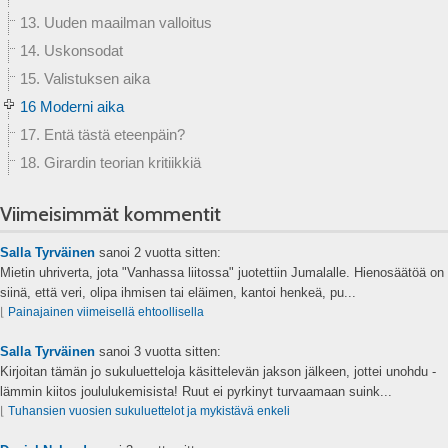
13. Uuden maailman valloitus
14. Uskonsodat
15. Valistuksen aika
16 Moderni aika
17. Entä tästä eteenpäin?
18. Girardin teorian kritiikkiä
Viimeisimmät kommentit
Salla Tyrväinen
sanoi
2 vuotta sitten:
Mietin uhriverta, jota "Vanhassa liitossa" juotettiin Jumalalle. Hienosäätöä on
siinä, että veri, olipa ihmisen tai eläimen, kantoi henkeä, pu...
⌊
Painajainen viimeisellä ehtoollisella
Salla Tyrväinen
sanoi
3 vuotta sitten:
Kirjoitan tämän jo sukuluetteloja käsittelevän jakson jälkeen, jottei unohdu -
lämmin kiitos joululukemisista! Ruut ei pyrkinyt turvaamaan suink...
⌊
Tuhansien vuosien sukuluettelot ja mykistävä enkeli