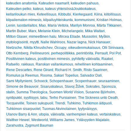
kateuden anatomia
,
Kateuden naamarit
,
kateuden pahuus
,
Kateuden pelko
,
kateus
,
kateus yhteisössäJoukkokateus
,
kellariloukun mies
,
Keteellisuus
,
Kibbutsi
,
Kierkegaard
,
Kiina
,
kiitollisuus
,
kilpailematon mimesis
,
kilpailuyhteiskunta
,
kommunismi
,
Kristian Holmas
,
Lenin
,
luostarilaitos
,
Mao
,
Maria Veitola
,
Marilyn Monroa
,
Märta Tikkanen
,
Martin Buber
,
Marx
,
Melanie Klein
,
Michelangelo
,
Mika Waltari
,
Milton Glaser
,
mimeettinen halu
,
Mircea Eliade
,
Mussolini
,
Myškin
,
mytologisointi
,
myytti
,
Nalle Wahlroos
,
Nazar lagna
,
Nick Hanauer
,
Nietzsche
,
Nikita Khrushchev
,
Occupy
,
oikeudenmukaisuus
,
Olli Sinivaara
,
Otto Kernberg
,
Peilineuroni
,
perhepolitiikka
,
perintöriita
,
Perrault
,
Pol Pot
,
Positiivinen kateus
,
positiivinen mimesis
,
pyhitetty väkivalta
,
Raakel
,
Rafaello
,
rakkaus
,
Ranskan vallankumous
,
rehellinen kohtaaminen
,
Rene Descartes
,
Rene Girard
,
Richard H. Smith
,
Risto Saarinen
,
Romulus ja Reemus
,
Rooma
,
Sakari Topelius
,
Salvador Dali
,
Sami Myllyniemi
,
Schoeck
,
Schopenhauer
,
Scopenhauer
,
seuraaminen
,
Simone de Beauvoir
,
Sisaruskateus
,
Slavoj Žižek
,
Sokrates
,
Sponoza
,
stalin
,
Summa Theologica
,
Suomen World Vision
,
Susanne Björholm
,
syntipukki
,
syyllisyys
,
tabu
,
Terho Pursiainen
,
The Sickness unto Death
,
Tocqueville
,
Toinen sukupuoli
,
Trendi
,
Tuhkimo
,
Tuhkimon äitipuoli
,
Tuhkimon sisarpuolet
,
Tuomas Akvinolainen
,
tyytyväisyys
,
Ulanov Barry & Ann
,
utopia
,
väkivalta
,
vanhempien kateus
,
vertaiskateus
,
Walther Hewel
,
Westworld
,
Williams James
,
Ystävyyden Majatalo
,
Zarahustra
,
Zygmunt Bauman