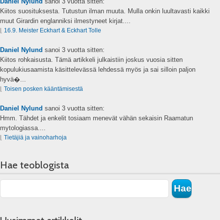
Daniel Nylund
sanoi
3 vuotta sitten:
Kiitos suosituksesta. Tutustun ilman muuta. Mulla onkin luultavasti kaikki
muut Girardin englanniksi ilmestyneet kirjat....
⌊
16.9. Meister Eckhart & Eckhart Tolle
Daniel Nylund
sanoi
3 vuotta sitten:
Kiitos rohkaisusta. Tämä artikkeli julkaistiin joskus vuosia sitten
kopulukiusaamista käsittelevässä lehdessä myös ja sai silloin paljon
hyvä�...
⌊
Toisen posken kääntämisestä
Daniel Nylund
sanoi
3 vuotta sitten:
Hmm. Tähdet ja enkelit tosiaam menevät vähän sekaisin Raamatun
mytologiassa....
⌊
Tietäjiä ja vainoharhoja
Hae teoblogista