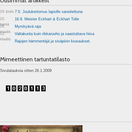
Uusimmat artikkelit
19. joulu
7.0. Joulukertomus lapsille sanoitettuna
15.
16.9. Meister Eckhart & Eckhart Tolle
heinä
16.
Myrskyävä raja
maalis
12.
Valtakunta kuin rikkaruoho ja saastuttava hiiva
maalis
Rajojen hämmentäjä ja sisäpiirin kiusaukset.
Mimeettinen tartuntatilasto
Sivulatauksia sitten 26.1.2009