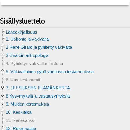
Sisällysluettelo
Lähdekirjallisuus
1. Uskonto ja väkivalta
2 René Girard ja pyhitetty väkivalta
3 Girardin antropologia
4. Pyhitetyn väkivallan historia
5. Väkivaltainen pyhä vanhassa testamentissa
6. Uusi testamentti
7. JEESUKSEN ELÄMÄNKERTA
8 Kysymyksiä ja vastausyrityksiä
9. Muiden kertomuksia
10. Keskiaika
11. Renesanssi
12. Reformaatio