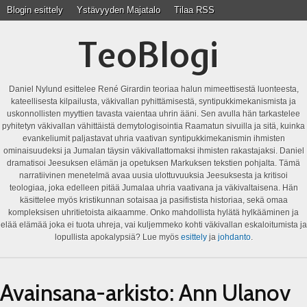
Blogin esittely
Ystävyyden Majatalo
Tilaa RSS
TeoBlogi
Daniel Nylund esittelee René Girardin teoriaa halun mimeettisestä luonteesta,
kateellisesta kilpailusta, väkivallan pyhittämisestä, syntipukkimekanismista ja
uskonnollisten myyttien tavasta vaientaa uhrin ääni. Sen avulla hän tarkastelee
pyhitetyn väkivallan vähittäistä demytologisointia Raamatun sivuilla ja sitä, kuinka
evankeliumit paljastavat uhria vaativan syntipukkimekanismin ihmisten
ominaisuudeksi ja Jumalan täysin väkivallattomaksi ihmisten rakastajaksi. Daniel
dramatisoi Jeesuksen elämän ja opetuksen Markuksen tekstien pohjalta. Tämä
narratiivinen menetelmä avaa uusia ulottuvuuksia Jeesuksesta ja kritisoi
teologiaa, joka edelleen pitää Jumalaa uhria vaativana ja väkivaltaisena. Hän
käsittelee myös kristikunnan sotaisaa ja pasifistista historiaa, sekä omaa
kompleksisen uhritietoista aikaamme. Onko mahdollista hylätä hylkääminen ja
elää elämää joka ei tuota uhreja, vai kuljemmeko kohti väkivallan eskaloitumista ja
lopullista apokalypsiä? Lue myös
esittely
ja
johdanto
.
Avainsana-arkisto:
Ann Ulanov