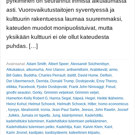
pyrkiminen on seurannut ihmistä alkulaumasta
asti. Vuorovaikutustaitojen syventyessä ja
kulttuurin rakentuessa laumaa suuremmaksi,
kateuden muodot monipuolistuivat, mutta
yksikään kulttuuri ei ole ollut kateudesta
puhdas. […]
Avainsanat:
Adam Smith
,
Albert Speer
,
Alexsandr Solzhenitsyn
,
Alkukateus
,
alkumurha
,
Ann Ulanov
,
antisemitismi
,
Arabikevät
,
armo
,
Bill Gates
,
Buddha
,
Charles Perrault
,
dalitit
,
David Hume
,
Delfoin
,
Der Ubermensch
,
Derrida
,
Donald Trump
,
Dostojevski
,
Envy Theory
,
etiikka
,
Facebook
,
Fjodor Dostojevski
,
Frank John Ninivaggi
,
Freud
,
gnothi seauton
,
Gorky
,
Grimmin veljekset
,
Grimmin veljet
,
Hamerton-Kelly Robert G
,
Hanna Segal
,
häpeä
,
Hegel
,
Heikki Ikäheimo
,
Heinz Kohut
,
Helmut Schoeck
,
Helmuth Schoeck
,
Hitler
,
homo economicus
,
hyvyys
,
Idealisointi
,
ironia
,
Jean-Paul Sartre
,
Jeesus
,
John Rawlin
,
Joosef
,
Julkkis
,
Jumala on tapettu
,
Jung
,
kääntyminen
,
Kadehdittu
,
kadehdituksi tuleminen
,
Kadehdituksi tulemisen pelkääminen
,
Kadehdituksi tulemisen pelko
,
Kadehtija
,
Kain
,
Kalvin Klein
,
Kant
,
Karin Jironet
,
kastijako
,
kastisysteemi
,
kateellinen kilpailu
,