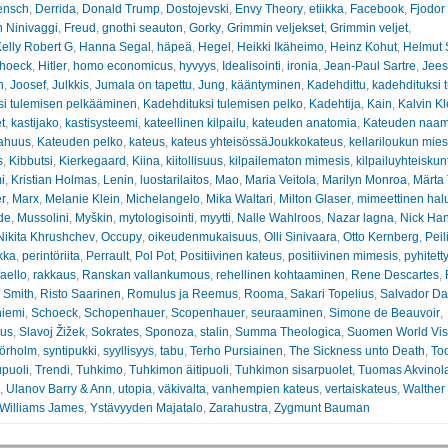
ensch
,
Derrida
,
Donald Trump
,
Dostojevski
,
Envy Theory
,
etiikka
,
Facebook
,
Fjodor
 Ninivaggi
,
Freud
,
gnothi seauton
,
Gorky
,
Grimmin veljekset
,
Grimmin veljet
,
elly Robert G
,
Hanna Segal
,
häpeä
,
Hegel
,
Heikki Ikäheimo
,
Heinz Kohut
,
Helmut 
hoeck
,
Hitler
,
homo economicus
,
hyvyys
,
Idealisointi
,
ironia
,
Jean-Paul Sartre
,
Jees
n
,
Joosef
,
Julkkis
,
Jumala on tapettu
,
Jung
,
kääntyminen
,
Kadehdittu
,
kadehdituksi 
si tulemisen pelkääminen
,
Kadehdituksi tulemisen pelko
,
Kadehtija
,
Kain
,
Kalvin Kl
t
,
kastijako
,
kastisysteemi
,
kateellinen kilpailu
,
kateuden anatomia
,
Kateuden naam
ahuus
,
Kateuden pelko
,
kateus
,
kateus yhteisössäJoukkokateus
,
kellariloukun mies
s
,
Kibbutsi
,
Kierkegaard
,
Kiina
,
kiitollisuus
,
kilpailematon mimesis
,
kilpailuyhteiskun
i
,
Kristian Holmas
,
Lenin
,
luostarilaitos
,
Mao
,
Maria Veitola
,
Marilyn Monroa
,
Märta
er
,
Marx
,
Melanie Klein
,
Michelangelo
,
Mika Waltari
,
Milton Glaser
,
mimeettinen hal
de
,
Mussolini
,
Myškin
,
mytologisointi
,
myytti
,
Nalle Wahlroos
,
Nazar lagna
,
Nick Ha
Nikita Khrushchev
,
Occupy
,
oikeudenmukaisuus
,
Olli Sinivaara
,
Otto Kernberg
,
Peil
kka
,
perintöriita
,
Perrault
,
Pol Pot
,
Positiivinen kateus
,
positiivinen mimesis
,
pyhitett
aello
,
rakkaus
,
Ranskan vallankumous
,
rehellinen kohtaaminen
,
Rene Descartes
,
 Smith
,
Risto Saarinen
,
Romulus ja Reemus
,
Rooma
,
Sakari Topelius
,
Salvador Da
niemi
,
Schoeck
,
Schopenhauer
,
Scopenhauer
,
seuraaminen
,
Simone de Beauvoir
,
eus
,
Slavoj Žižek
,
Sokrates
,
Sponoza
,
stalin
,
Summa Theologica
,
Suomen World Vis
örholm
,
syntipukki
,
syyllisyys
,
tabu
,
Terho Pursiainen
,
The Sickness unto Death
,
Toc
puoli
,
Trendi
,
Tuhkimo
,
Tuhkimon äitipuoli
,
Tuhkimon sisarpuolet
,
Tuomas Akvinol
,
Ulanov Barry & Ann
,
utopia
,
väkivalta
,
vanhempien kateus
,
vertaiskateus
,
Walther
Williams James
,
Ystävyyden Majatalo
,
Zarahustra
,
Zygmunt Bauman