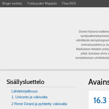
Blogin esittely
Ystävyyden Majatalo
Tilaa RSS
Daniel Nylund esittelee
syntipukkimekanismist
vähittäistä demytologisoi
ominaisuudeksi ja Ju
Markuksen tekstien pohja
pitää Jumalaa uhria v
kompleksisen uhritietois
Avain
Sisällysluettelo
Lähdekirjallisuus
1. Uskonto ja väkivalta
16.3
2 René Girard ja pyhitetty väkivalta