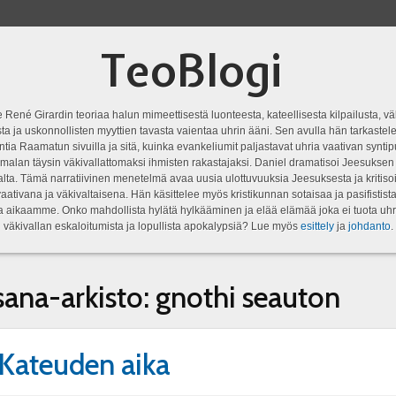
TeoBlogi
 René Girardin teoriaa halun mimeettisestä luonteesta, kateellisesta kilpailusta, vä
a ja uskonnollisten myyttien tavasta vaientaa uhrin ääni. Sen avulla hän tarkastele
ntia Raamatun sivuilla ja sitä, kuinka evankeliumit paljastavat uhria vaativan syn
malan täysin väkivallattomaksi ihmisten rakastajaksi. Daniel dramatisoi Jeesukse
lta. Tämä narratiivinen menetelmä avaa uusia ulottuvuuksia Jeesuksesta ja kritisoi
aativana ja väkivaltaisena. Hän käsittelee myös kristikunnan sotaisaa ja pasifistist
ta aikaamme. Onko mahdollista hylätä hylkääminen ja elää elämää joka ei tuota uhr
väkivallan eskaloitumista ja lopullista apokalypsiä? Lue myös
esittely
ja
johdanto
.
sana-arkisto:
gnothi seauton
 Kateuden aika