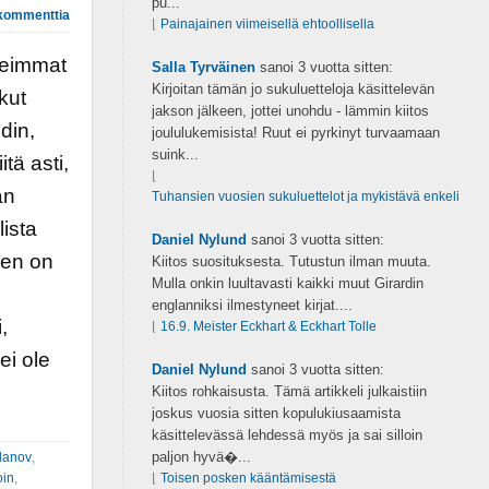
pu...
kommenttia
⌊
Painajainen viimeisellä ehtoollisella
seimmat
Salla Tyrväinen
sanoi
3 vuotta sitten:
Kirjoitan tämän jo sukuluetteloja käsittelevän
kut
jakson jälkeen, jottei unohdu - lämmin kiitos
din,
joululukemisista! Ruut ei pyrkinyt turvaamaan
suink...
tä asti,
⌊
an
Tuhansien vuosien sukuluettelot ja mykistävä enkeli
lista
Daniel Nylund
sanoi
3 vuotta sitten:
nen on
Kiitos suosituksesta. Tutustun ilman muuta.
Mulla onkin luultavasti kaikki muut Girardin
englanniksi ilmestyneet kirjat....
,
⌊
16.9. Meister Eckhart & Eckhart Tolle
ei ole
Daniel Nylund
sanoi
3 vuotta sitten:
Kiitos rohkaisusta. Tämä artikkeli julkaistiin
joskus vuosia sitten kopulukiusaamista
käsittelevässä lehdessä myös ja sai silloin
paljon hyvä�...
lanov
,
oin
,
⌊
Toisen posken kääntämisestä