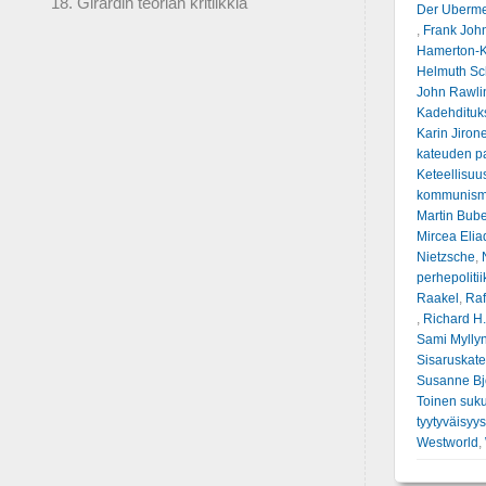
18. Girardin teorian kritiikkiä
Der Uberm
,
Frank John
Hamerton-K
Helmuth Sc
John Rawli
Kadehdituk
Karin Jirone
kateuden p
Keteellisuu
kommunism
Martin Bub
Mircea Elia
Nietzsche
,
perhepolitii
Raakel
,
Raf
,
Richard H.
Sami Mylly
Sisaruskat
Susanne Bj
Toinen suku
tyytyväisyys
Westworld
,