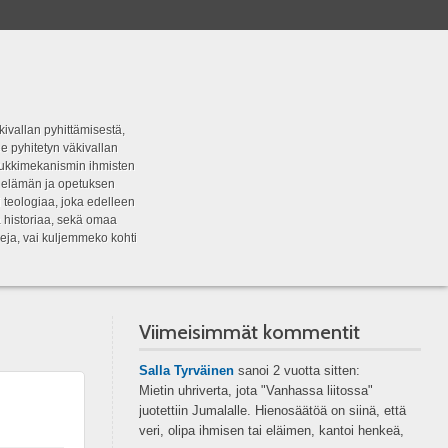
kivallan pyhittämisestä,
e pyhitetyn väkivallan
tipukkimekanismin ihmisten
n elämän ja opetuksen
 teologiaa, joka edelleen
a historiaa, sekä omaa
eja, vai kuljemmeko kohti
Viimeisimmät kommentit
Salla Tyrväinen
sanoi
2 vuotta sitten:
Mietin uhriverta, jota "Vanhassa liitossa"
juotettiin Jumalalle. Hienosäätöä on siinä, että
veri, olipa ihmisen tai eläimen, kantoi henkeä,