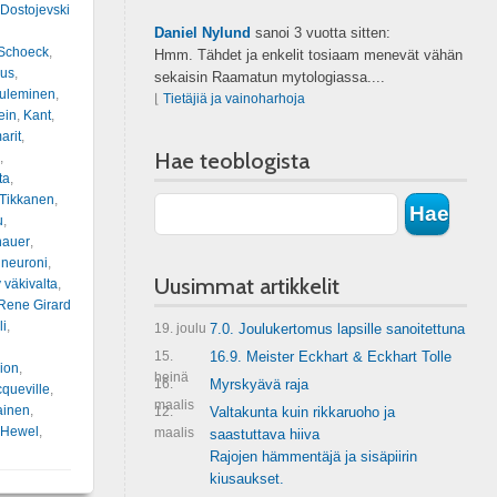
 Dostojevski
Daniel Nylund
sanoi
3 vuotta sitten:
Schoeck
,
Hmm. Tähdet ja enkelit tosiaam menevät vähän
us
,
sekaisin Raamatun mytologiassa....
tuleminen
,
⌊
Tietäjiä ja vainoharhoja
ein
,
Kant
,
arit
,
Hae teoblogista
,
ta
,
 Tikkanen
,
u
,
nauer
,
ineuroni
,
Uusimmat artikkelit
y väkivalta
,
Rene Girard
li
,
19. joulu
7.0. Joulukertomus lapsille sanoitettuna
15.
16.9. Meister Eckhart & Eckhart Tolle
ion
,
heinä
16.
Myrskyävä raja
queville
,
maalis
ainen
,
12.
Valtakunta kuin rikkaruoho ja
 Hewel
,
maalis
saastuttava hiiva
Rajojen hämmentäjä ja sisäpiirin
kiusaukset.