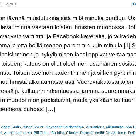
1.12.2016
0 
n täynnä muistutuksia siitä mitä minulta puuttuu. U
tulevat minua vastaan toisten ihmisten muodossa. Jot
ovat vain varttituttuja Facebook kavereita, joita kadeh
lemalla että heillä menee paremmin kuin minulla.[1] Sii
naisihminen ja nykyihmisen lapsi oppivat vertaama
 toiseen, kateus on ollut oleellinen osa hänen sosiaa
nsä. Toisen aseman kadehtiminen ja siihen pyrkimi
ut ihmistä alkulaumasta asti. Vuorovaikutustaitojen
essä ja kulttuurin rakentuessa laumaa suuremmaksi
n muodot monipuolistuivat, mutta yksikään kulttuuri 
ateudesta puhdas. […]
:
Adam Smith
,
Albert Speer
,
Alexsandr Solzhenitsyn
,
Alkukateus
,
alkumurha
,
Ann U
mi
,
Arabikevät
,
armo
,
Bill Gates
,
Buddha
,
Charles Perrault
,
dalitit
,
David Hume
,
Delf