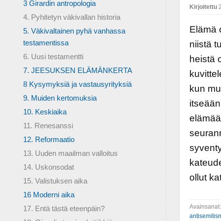
3 Girardin antropologia
Kirjoitettu
2
4. Pyhitetyn väkivallan historia
Elämä o
5. Väkivaltainen pyhä vanhassa
testamentissa
niistä 
6. Uusi testamentti
heistä 
7. JEESUKSEN ELÄMÄNKERTA
kuvitte
8 Kysymyksiä ja vastausyrityksiä
kun mui
9. Muiden kertomuksia
itseään
10. Keskiaika
elämää
11. Renesanssi
seurann
12. Reformaatio
syventy
13. Uuden maailman valloitus
kateude
14. Uskonsodat
ollut k
15. Valistuksen aika
16 Moderni aika
Avainsanat
17. Entä tästä eteenpäin?
antisemitis