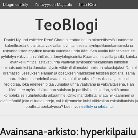
Blogin esittely
Ystävyyden Majatalo
Tilaa RSS
TeoBlogi
Daniel Nylund esittelee René Girardin teoriaa halun mimeettisestä luonteesta,
kateellisesta kilpailusta, väkivallan pyhittämisestä, syntipukkimekanismista ja
uskonnollisten myyttien tavasta vaientaa uhrin ääni. Sen avulla hän tarkastelee
pyhitetyn väkivallan vähittäistä demytologisointia Raamatun sivuilla ja sitä, kuinka
evankeliumit paljastavat uhria vaativan syntipukkimekanismin ihmisten
ominaisuudeksi ja Jumalan täysin väkivallattomaksi ihmisten rakastajaksi. Daniel
dramatisoi Jeesuksen elämän ja opetuksen Markuksen tekstien pohjalta. Tämä
narratiivinen menetelmä avaa uusia ulottuvuuksia Jeesuksesta ja kritisoi
teologiaa, joka edelleen pitää Jumalaa uhria vaativana ja väkivaltaisena. Hän
käsittelee myös kristikunnan sotaisaa ja pasifistista historiaa, sekä omaa
kompleksisen uhritietoista aikaamme. Onko mahdollista hylätä hylkääminen ja
elää elämää joka ei tuota uhreja, vai kuljemmeko kohti väkivallan eskaloitumista ja
lopullista apokalypsiä? Lue myös
esittely
ja
johdanto
.
Avainsana-arkisto:
hyperkilpailu