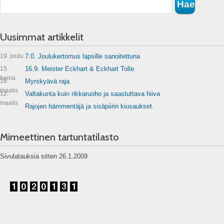
Uusimmat artikkelit
19. joulu
7.0. Joulukertomus lapsille sanoitettuna
15.
16.9. Meister Eckhart & Eckhart Tolle
heinä
16.
Myrskyävä raja
maalis
12.
Valtakunta kuin rikkaruoho ja saastuttava hiiva
maalis
Rajojen hämmentäjä ja sisäpiirin kiusaukset.
Mimeettinen tartuntatilasto
Sivulatauksia sitten 26.1.2009