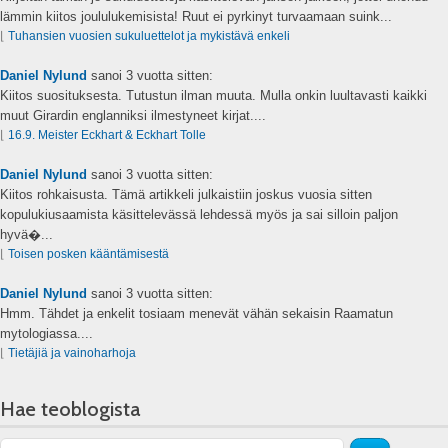
lämmin kiitos joululukemisista! Ruut ei pyrkinyt turvaamaan suink...
⌊
Tuhansien vuosien sukuluettelot ja mykistävä enkeli
Daniel Nylund
sanoi
3 vuotta sitten:
Kiitos suosituksesta. Tutustun ilman muuta. Mulla onkin luultavasti kaikki
muut Girardin englanniksi ilmestyneet kirjat....
⌊
16.9. Meister Eckhart & Eckhart Tolle
Daniel Nylund
sanoi
3 vuotta sitten:
Kiitos rohkaisusta. Tämä artikkeli julkaistiin joskus vuosia sitten
kopulukiusaamista käsittelevässä lehdessä myös ja sai silloin paljon
hyvä�...
⌊
Toisen posken kääntämisestä
Daniel Nylund
sanoi
3 vuotta sitten:
Hmm. Tähdet ja enkelit tosiaam menevät vähän sekaisin Raamatun
mytologiassa....
⌊
Tietäjiä ja vainoharhoja
Hae teoblogista