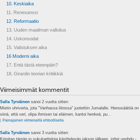
10. Keskiaika
11. Renesanssi
12. Reformaatio
13. Uuden maailman valloitus
14. Uskonsodat
15. Valistuksen aika
16 Moderni aika
17. Entä tästä eteenpäin?
18. Girardin teorian kritiikkiä
Viimeisimmät kommentit
Salla Tyrväinen
sanoi
2 vuotta sitten:
Mietin uhriverta, jota "Vanhassa liitossa" juotettiin Jumalalle. Hienosäätöä on
siinä, että veri, olipa ihmisen tai eläimen, kantoi henkeä, pu...
⌊
Painajainen viimeisellä ehtoollisella
Salla Tyrväinen
sanoi
3 vuotta sitten:
Kirjoitan tämän jo sukuluetteloja käsittelevän jakson jälkeen, jottei unohdu -