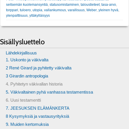
seitsemän kuolemansyntiä
,
statusomistaminen
,
taloustieteet
,
tasa-arvo
,
torppari
,
tuloero
,
utopia
,
vallankumous
,
varallisuus
,
Weber
,
yleinen hyvä
,
ylenpalttisuus
,
yltäkylläisyys
Sisällysluettelo
Lähdekirjallisuus
1. Uskonto ja väkivalta
2 René Girard ja pyhitetty väkivalta
3 Girardin antropologia
4. Pyhitetyn väkivallan historia
5. Väkivaltainen pyhä vanhassa testamentissa
6. Uusi testamentti
7. JEESUKSEN ELÄMÄNKERTA
8 Kysymyksiä ja vastausyrityksiä
9. Muiden kertomuksia