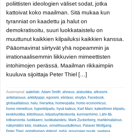
poliittisten ideologien väliset sodat, jotka
kattoivat koko maailman. Sitä mukaa kun
tyranniat on kaadettu ja halut on
demokratisoitu, suuri luokkataistelu on
muuttunut kaikkien kilpailuksi kaikkien kanssa.
Pääomavirrat siirtyvät yhä nopeammin ja
irrationaalisemmin liikkuvien mimeettisten
intohimojen perässä. Maailman rikkaimpiin
kuuluva sijoittaja Peter Thiel […]
Avainsanat:
aatelisto
,
Adam Smith
,
ahneus
,
alaluokka
,
altruismi
,
anteliaisuus
,
arkkityyppi
,
egoismi
,
elintaso
,
elvytys
,
Facebook
,
globaalitalous
,
halu
,
hierarkia
,
homeopatia
,
homo economicus
,
homo mimeticus
,
hyperkilpailu
,
hyvä kateus
,
Karl Marx
,
kateellinen kilpailu
,
keskiluokka
,
kiitollisuus
,
kilpailuyhteiskunta
,
kunnianhimo
,
Lähi-Itä
,
lottoarvonta
,
luokkaero
,
luokkataistelu
,
Mark Zuckerberg
,
markkinatalous
,
näkymätön käsi
,
niukkuus
,
onnellisuustutkimus
,
Palaver Wolfgang
,
Peter Thiel
,
primitiivinen yhteisö
,
pyhä
,
resurssien puute
,
saatana
,