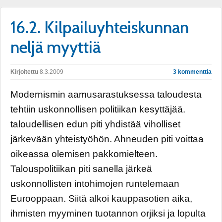
16.2. Kilpailuyhteiskunnan
neljä myyttiä
Kirjoitettu
8.3.2009
3 kommenttia
Modernismin aamusarastuksessa taloudesta
tehtiin uskonnollisen politiikan kesyttäjää.
taloudellisen edun piti yhdistää viholliset
järkevään yhteistyöhön. Ahneuden piti voittaa
oikeassa olemisen pakkomielteen.
Talouspolitiikan piti sanella järkeä
uskonnollisten intohimojen runtelemaan
Eurooppaan. Siitä alkoi kauppasotien aika,
ihmisten myyminen tuotannon orjiksi ja lopulta