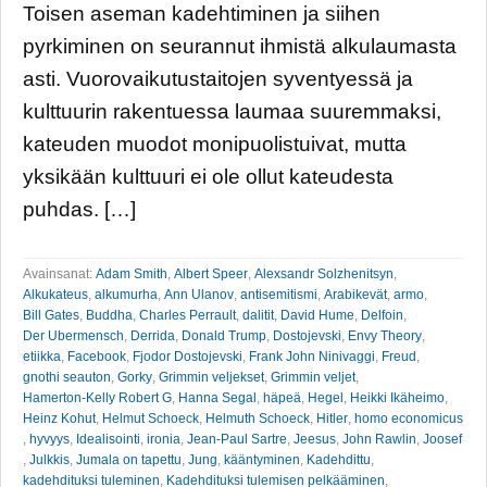
Toisen aseman kadehtiminen ja siihen
pyrkiminen on seurannut ihmistä alkulaumasta
asti. Vuorovaikutustaitojen syventyessä ja
kulttuurin rakentuessa laumaa suuremmaksi,
kateuden muodot monipuolistuivat, mutta
yksikään kulttuuri ei ole ollut kateudesta
puhdas. […]
Avainsanat:
Adam Smith
,
Albert Speer
,
Alexsandr Solzhenitsyn
,
Alkukateus
,
alkumurha
,
Ann Ulanov
,
antisemitismi
,
Arabikevät
,
armo
,
Bill Gates
,
Buddha
,
Charles Perrault
,
dalitit
,
David Hume
,
Delfoin
,
Der Ubermensch
,
Derrida
,
Donald Trump
,
Dostojevski
,
Envy Theory
,
etiikka
,
Facebook
,
Fjodor Dostojevski
,
Frank John Ninivaggi
,
Freud
,
gnothi seauton
,
Gorky
,
Grimmin veljekset
,
Grimmin veljet
,
Hamerton-Kelly Robert G
,
Hanna Segal
,
häpeä
,
Hegel
,
Heikki Ikäheimo
,
Heinz Kohut
,
Helmut Schoeck
,
Helmuth Schoeck
,
Hitler
,
homo economicus
,
hyvyys
,
Idealisointi
,
ironia
,
Jean-Paul Sartre
,
Jeesus
,
John Rawlin
,
Joosef
,
Julkkis
,
Jumala on tapettu
,
Jung
,
kääntyminen
,
Kadehdittu
,
kadehdituksi tuleminen
,
Kadehdituksi tulemisen pelkääminen
,