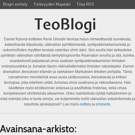
Blogin esittely
Ystävyyden Majatalo
Tilaa RSS
TeoBlogi
Daniel Nylund esittelee René Girardin teoriaa halun mimeettisestä luonteesta,
kateellisesta kilpailusta, väkivallan pyhittämisestä, syntipukkimekanismista ja
uskonnollisten myyttien tavasta vaientaa uhrin ääni. Sen avulla hän tarkastelee
pyhitetyn väkivallan vähittäistä demytologisointia Raamatun sivuilla ja sitä, kuinka
evankeliumit paljastavat uhria vaativan syntipukkimekanismin ihmisten
ominaisuudeksi ja Jumalan täysin väkivallattomaksi ihmisten rakastajaksi. Daniel
dramatisoi Jeesuksen elämän ja opetuksen Markuksen tekstien pohjalta. Tämä
narratiivinen menetelmä avaa uusia ulottuvuuksia Jeesuksesta ja kritisoi
teologiaa, joka edelleen pitää Jumalaa uhria vaativana ja väkivaltaisena. Hän
käsittelee myös kristikunnan sotaisaa ja pasifistista historiaa, sekä omaa
kompleksisen uhritietoista aikaamme. Onko mahdollista hylätä hylkääminen ja
elää elämää joka ei tuota uhreja, vai kuljemmeko kohti väkivallan eskaloitumista ja
lopullista apokalypsiä? Lue myös
esittely
ja
johdanto
.
Avainsana-arkisto: