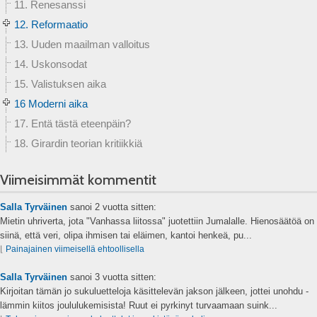
11. Renesanssi
12. Reformaatio
13. Uuden maailman valloitus
14. Uskonsodat
15. Valistuksen aika
16 Moderni aika
17. Entä tästä eteenpäin?
18. Girardin teorian kritiikkiä
Viimeisimmät kommentit
Salla Tyrväinen
sanoi
2 vuotta sitten:
Mietin uhriverta, jota "Vanhassa liitossa" juotettiin Jumalalle. Hienosäätöä on
siinä, että veri, olipa ihmisen tai eläimen, kantoi henkeä, pu...
⌊
Painajainen viimeisellä ehtoollisella
Salla Tyrväinen
sanoi
3 vuotta sitten:
Kirjoitan tämän jo sukuluetteloja käsittelevän jakson jälkeen, jottei unohdu -
lämmin kiitos joululukemisista! Ruut ei pyrkinyt turvaamaan suink...