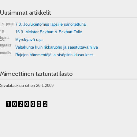
Uusimmat artikkelit
19. joulu
7.0. Joulukertomus lapsille sanoitettuna
15.
16.9. Meister Eckhart & Eckhart Tolle
heinä
16.
Myrskyävä raja
maalis
12.
Valtakunta kuin rikkaruoho ja saastuttava hiiva
maalis
Rajojen hämmentäjä ja sisäpiirin kiusaukset.
Mimeettinen tartuntatilasto
Sivulatauksia sitten 26.1.2009