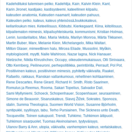
Kadehdituksi tulemisen pelko
,
Kadehtija
,
Kain
,
Kalvin Klein
,
Kant
,
Karin Jironet
,
kastijako
,
kastisysteemi
,
kateellinen kilpailu
,
kateuden anatomia
,
Kateuden naamarit
,
kateuden pahuus
,
Kateuden pelko
,
kateus
,
kateus yhteisössäJoukkokateus
,
kellariloukun mies
,
Keteellisuus
,
Kibbutsi
,
Kierkegaard
,
Kiina
,
kiitollisuus
,
kilpailematon mimesis
,
kilpailuyhteiskunta
,
kommunismi
,
Kristian Holmas
,
Lenin
,
luostarilaitos
,
Mao
,
Maria Veitola
,
Marilyn Monroa
,
Märta Tikkanen
,
Martin Buber
,
Marx
,
Melanie Klein
,
Michelangelo
,
Mika Waltari
,
Milton Glaser
,
mimeettinen halu
,
Mircea Eliade
,
Mussolini
,
Myškin
,
mytologisointi
,
myytti
,
Nalle Wahlroos
,
Nazar lagna
,
Nick Hanauer
,
Nietzsche
,
Nikita Khrushchev
,
Occupy
,
oikeudenmukaisuus
,
Olli Sinivaara
,
Otto Kernberg
,
Peilineuroni
,
perhepolitiikka
,
perintöriita
,
Perrault
,
Pol Pot
,
Positiivinen kateus
,
positiivinen mimesis
,
pyhitetty väkivalta
,
Raakel
,
Rafaello
,
rakkaus
,
Ranskan vallankumous
,
rehellinen kohtaaminen
,
Rene Descartes
,
Rene Girard
,
Richard H. Smith
,
Risto Saarinen
,
Romulus ja Reemus
,
Rooma
,
Sakari Topelius
,
Salvador Dali
,
Sami Myllyniemi
,
Schoeck
,
Schopenhauer
,
Scopenhauer
,
seuraaminen
,
Simone de Beauvoir
,
Sisaruskateus
,
Slavoj Žižek
,
Sokrates
,
Sponoza
,
stalin
,
Summa Theologica
,
Suomen World Vision
,
Susanne Björholm
,
syntipukki
,
syyllisyys
,
tabu
,
Terho Pursiainen
,
The Sickness unto Death
,
Tocqueville
,
Toinen sukupuoli
,
Trendi
,
Tuhkimo
,
Tuhkimon äitipuoli
,
Tuhkimon sisarpuolet
,
Tuomas Akvinolainen
,
tyytyväisyys
,
Ulanov Barry & Ann
,
utopia
,
väkivalta
,
vanhempien kateus
,
vertaiskateus
,