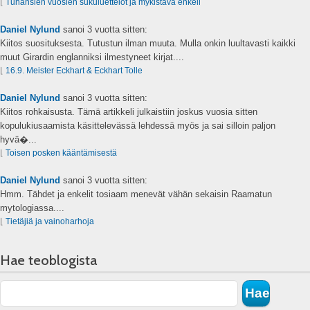
⌊
Tuhansien vuosien sukuluettelot ja mykistävä enkeli
Daniel Nylund
sanoi
3 vuotta sitten:
Kiitos suosituksesta. Tutustun ilman muuta. Mulla onkin luultavasti kaikki
muut Girardin englanniksi ilmestyneet kirjat....
⌊
16.9. Meister Eckhart & Eckhart Tolle
Daniel Nylund
sanoi
3 vuotta sitten:
Kiitos rohkaisusta. Tämä artikkeli julkaistiin joskus vuosia sitten
kopulukiusaamista käsittelevässä lehdessä myös ja sai silloin paljon
hyvä�...
⌊
Toisen posken kääntämisestä
Daniel Nylund
sanoi
3 vuotta sitten:
Hmm. Tähdet ja enkelit tosiaam menevät vähän sekaisin Raamatun
mytologiassa....
⌊
Tietäjiä ja vainoharhoja
Hae teoblogista