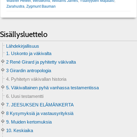
Walther Hewel
,
Westworld
,
Williams James
,
Ystävyyden Majatalo
,
Zarahustra
,
Zygmunt Bauman
Sisällysluettelo
Lähdekirjallisuus
1. Uskonto ja väkivalta
2 René Girard ja pyhitetty väkivalta
3 Girardin antropologia
4. Pyhitetyn väkivallan historia
5. Väkivaltainen pyhä vanhassa testamentissa
6. Uusi testamentti
7. JEESUKSEN ELÄMÄNKERTA
8 Kysymyksiä ja vastausyrityksiä
9. Muiden kertomuksia
10. Keskiaika