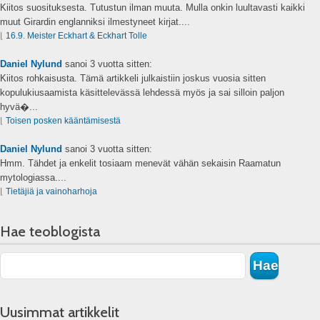
Kiitos suosituksesta. Tutustun ilman muuta. Mulla onkin luultavasti kaikki
muut Girardin englanniksi ilmestyneet kirjat....
⌊
16.9. Meister Eckhart & Eckhart Tolle
Daniel Nylund
sanoi
3 vuotta sitten:
Kiitos rohkaisusta. Tämä artikkeli julkaistiin joskus vuosia sitten
kopulukiusaamista käsittelevässä lehdessä myös ja sai silloin paljon
hyvä�...
⌊
Toisen posken kääntämisestä
Daniel Nylund
sanoi
3 vuotta sitten:
Hmm. Tähdet ja enkelit tosiaam menevät vähän sekaisin Raamatun
mytologiassa....
⌊
Tietäjiä ja vainoharhoja
Hae teoblogista
Uusimmat artikkelit