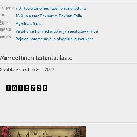
19. joulu
7.0. Joulukertomus lapsille sanoitettuna
15.
16.9. Meister Eckhart & Eckhart Tolle
heinä
16.
Myrskyävä raja
maalis
12.
Valtakunta kuin rikkaruoho ja saastuttava hiiva
maalis
Rajojen hämmentäjä ja sisäpiirin kiusaukset.
Mimeettinen tartuntatilasto
Sivulatauksia sitten 26.1.2009