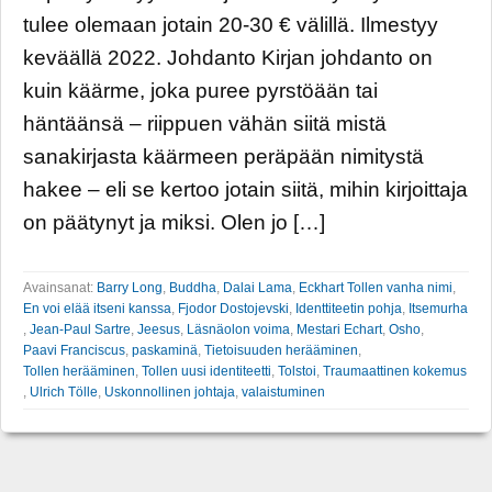
tulee olemaan jotain 20-30 € välillä. Ilmestyy
keväällä 2022. ­­Johdanto Kirjan johdanto on
kuin käärme, joka puree pyrstöään tai
häntäänsä – riippuen vähän siitä mistä
sanakirjasta käärmeen peräpään nimitystä
hakee – eli se kertoo jotain siitä, mihin kirjoittaja
on päätynyt ja miksi. Olen jo […]
Avainsanat:
Barry Long
,
Buddha
,
Dalai Lama
,
Eckhart Tollen vanha nimi
,
En voi elää itseni kanssa
,
Fjodor Dostojevski
,
Identtiteetin pohja
,
Itsemurha
,
Jean-Paul Sartre
,
Jeesus
,
Läsnäolon voima
,
Mestari Echart
,
Osho
,
Paavi Franciscus
,
paskaminä
,
Tietoisuuden herääminen
,
Tollen herääminen
,
Tollen uusi identiteetti
,
Tolstoi
,
Traumaattinen kokemus
,
Ulrich Tölle
,
Uskonnollinen johtaja
,
valaistuminen