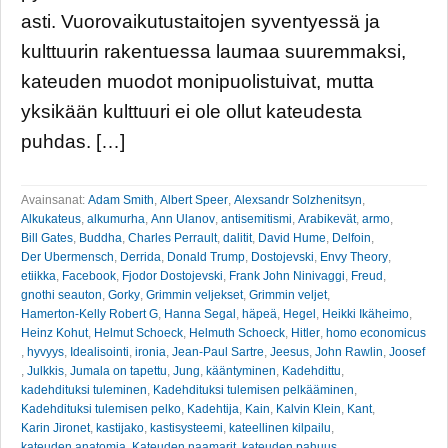
asti. Vuorovaikutustaitojen syventyessä ja
kulttuurin rakentuessa laumaa suuremmaksi,
kateuden muodot monipuolistuivat, mutta
yksikään kulttuuri ei ole ollut kateudesta
puhdas. […]
Avainsanat:
Adam Smith
,
Albert Speer
,
Alexsandr Solzhenitsyn
,
Alkukateus
,
alkumurha
,
Ann Ulanov
,
antisemitismi
,
Arabikevät
,
armo
,
Bill Gates
,
Buddha
,
Charles Perrault
,
dalitit
,
David Hume
,
Delfoin
,
Der Ubermensch
,
Derrida
,
Donald Trump
,
Dostojevski
,
Envy Theory
,
etiikka
,
Facebook
,
Fjodor Dostojevski
,
Frank John Ninivaggi
,
Freud
,
gnothi seauton
,
Gorky
,
Grimmin veljekset
,
Grimmin veljet
,
Hamerton-Kelly Robert G
,
Hanna Segal
,
häpeä
,
Hegel
,
Heikki Ikäheimo
,
Heinz Kohut
,
Helmut Schoeck
,
Helmuth Schoeck
,
Hitler
,
homo economicus
,
hyvyys
,
Idealisointi
,
ironia
,
Jean-Paul Sartre
,
Jeesus
,
John Rawlin
,
Joosef
,
Julkkis
,
Jumala on tapettu
,
Jung
,
kääntyminen
,
Kadehdittu
,
kadehdituksi tuleminen
,
Kadehdituksi tulemisen pelkääminen
,
Kadehdituksi tulemisen pelko
,
Kadehtija
,
Kain
,
Kalvin Klein
,
Kant
,
Karin Jironet
,
kastijako
,
kastisysteemi
,
kateellinen kilpailu
,
kateuden anatomia
,
Kateuden naamarit
,
kateuden pahuus
,