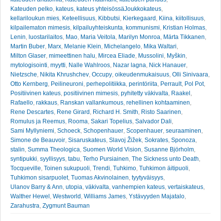
Kateuden pelko
,
kateus
,
kateus yhteisössäJoukkokateus
,
kellariloukun mies
,
Keteellisuus
,
Kibbutsi
,
Kierkegaard
,
Kiina
,
kiitollisuus
,
kilpailematon mimesis
,
kilpailuyhteiskunta
,
kommunismi
,
Kristian Holmas
,
Lenin
,
luostarilaitos
,
Mao
,
Maria Veitola
,
Marilyn Monroa
,
Märta Tikkanen
,
Martin Buber
,
Marx
,
Melanie Klein
,
Michelangelo
,
Mika Waltari
,
Milton Glaser
,
mimeettinen halu
,
Mircea Eliade
,
Mussolini
,
Myškin
,
mytologisointi
,
myytti
,
Nalle Wahlroos
,
Nazar lagna
,
Nick Hanauer
,
Nietzsche
,
Nikita Khrushchev
,
Occupy
,
oikeudenmukaisuus
,
Olli Sinivaara
,
Otto Kernberg
,
Peilineuroni
,
perhepolitiikka
,
perintöriita
,
Perrault
,
Pol Pot
,
Positiivinen kateus
,
positiivinen mimesis
,
pyhitetty väkivalta
,
Raakel
,
Rafaello
,
rakkaus
,
Ranskan vallankumous
,
rehellinen kohtaaminen
,
Rene Descartes
,
Rene Girard
,
Richard H. Smith
,
Risto Saarinen
,
Romulus ja Reemus
,
Rooma
,
Sakari Topelius
,
Salvador Dali
,
Sami Myllyniemi
,
Schoeck
,
Schopenhauer
,
Scopenhauer
,
seuraaminen
,
Simone de Beauvoir
,
Sisaruskateus
,
Slavoj Žižek
,
Sokrates
,
Sponoza
,
stalin
,
Summa Theologica
,
Suomen World Vision
,
Susanne Björholm
,
syntipukki
,
syyllisyys
,
tabu
,
Terho Pursiainen
,
The Sickness unto Death
,
Tocqueville
,
Toinen sukupuoli
,
Trendi
,
Tuhkimo
,
Tuhkimon äitipuoli
,
Tuhkimon sisarpuolet
,
Tuomas Akvinolainen
,
tyytyväisyys
,
Ulanov Barry & Ann
,
utopia
,
väkivalta
,
vanhempien kateus
,
vertaiskateus
,
Walther Hewel
,
Westworld
,
Williams James
,
Ystävyyden Majatalo
,
Zarahustra
,
Zygmunt Bauman