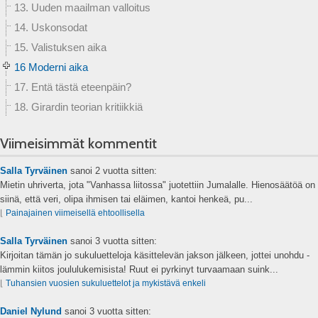
13. Uuden maailman valloitus
14. Uskonsodat
15. Valistuksen aika
16 Moderni aika
17. Entä tästä eteenpäin?
18. Girardin teorian kritiikkiä
Viimeisimmät kommentit
Salla Tyrväinen
sanoi
2 vuotta sitten:
Mietin uhriverta, jota "Vanhassa liitossa" juotettiin Jumalalle. Hienosäätöä on
siinä, että veri, olipa ihmisen tai eläimen, kantoi henkeä, pu...
⌊
Painajainen viimeisellä ehtoollisella
Salla Tyrväinen
sanoi
3 vuotta sitten:
Kirjoitan tämän jo sukuluetteloja käsittelevän jakson jälkeen, jottei unohdu -
lämmin kiitos joululukemisista! Ruut ei pyrkinyt turvaamaan suink...
⌊
Tuhansien vuosien sukuluettelot ja mykistävä enkeli
Daniel Nylund
sanoi
3 vuotta sitten: