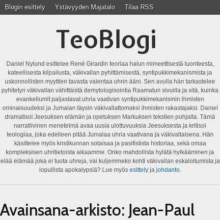
Blogin esittely
Ystävyyden Majatalo
Tilaa RSS
TeoBlogi
Daniel Nylund esittelee René Girardin teoriaa halun mimeettisestä luonteesta,
kateellisesta kilpailusta, väkivallan pyhittämisestä, syntipukkimekanismista ja
uskonnollisten myyttien tavasta vaientaa uhrin ääni. Sen avulla hän tarkastelee
pyhitetyn väkivallan vähittäistä demytologisointia Raamatun sivuilla ja sitä, kuinka
evankeliumit paljastavat uhria vaativan syntipukkimekanismin ihmisten
ominaisuudeksi ja Jumalan täysin väkivallattomaksi ihmisten rakastajaksi. Daniel
dramatisoi Jeesuksen elämän ja opetuksen Markuksen tekstien pohjalta. Tämä
narratiivinen menetelmä avaa uusia ulottuvuuksia Jeesuksesta ja kritisoi
teologiaa, joka edelleen pitää Jumalaa uhria vaativana ja väkivaltaisena. Hän
käsittelee myös kristikunnan sotaisaa ja pasifistista historiaa, sekä omaa
kompleksisen uhritietoista aikaamme. Onko mahdollista hylätä hylkääminen ja
elää elämää joka ei tuota uhreja, vai kuljemmeko kohti väkivallan eskaloitumista ja
lopullista apokalypsiä? Lue myös
esittely
ja
johdanto
.
Avainsana-arkisto:
Jean-Paul