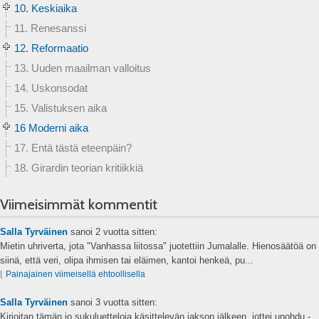
10. Keskiaika
11. Renesanssi
12. Reformaatio
13. Uuden maailman valloitus
14. Uskonsodat
15. Valistuksen aika
16 Moderni aika
17. Entä tästä eteenpäin?
18. Girardin teorian kritiikkiä
Viimeisimmät kommentit
Salla Tyrväinen
sanoi
2 vuotta sitten:
Mietin uhriverta, jota "Vanhassa liitossa" juotettiin Jumalalle. Hienosäätöä on
siinä, että veri, olipa ihmisen tai eläimen, kantoi henkeä, pu...
⌊
Painajainen viimeisellä ehtoollisella
Salla Tyrväinen
sanoi
3 vuotta sitten:
Kirjoitan tämän jo sukuluetteloja käsittelevän jakson jälkeen, jottei unohdu -