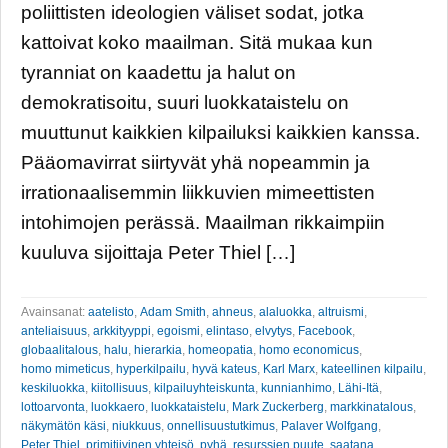
poliittisten ideologien väliset sodat, jotka
kattoivat koko maailman. Sitä mukaa kun
tyranniat on kaadettu ja halut on
demokratisoitu, suuri luokkataistelu on
muuttunut kaikkien kilpailuksi kaikkien kanssa.
Pääomavirrat siirtyvät yhä nopeammin ja
irrationaalisemmin liikkuvien mimeettisten
intohimojen perässä. Maailman rikkaimpiin
kuuluva sijoittaja Peter Thiel […]
Avainsanat:
aatelisto
,
Adam Smith
,
ahneus
,
alaluokka
,
altruismi
,
anteliaisuus
,
arkkityyppi
,
egoismi
,
elintaso
,
elvytys
,
Facebook
,
globaalitalous
,
halu
,
hierarkia
,
homeopatia
,
homo economicus
,
homo mimeticus
,
hyperkilpailu
,
hyvä kateus
,
Karl Marx
,
kateellinen kilpailu
,
keskiluokka
,
kiitollisuus
,
kilpailuyhteiskunta
,
kunnianhimo
,
Lähi-Itä
,
lottoarvonta
,
luokkaero
,
luokkataistelu
,
Mark Zuckerberg
,
markkinatalous
,
näkymätön käsi
,
niukkuus
,
onnellisuustutkimus
,
Palaver Wolfgang
,
Peter Thiel
,
primitiivinen yhteisö
,
pyhä
,
resurssien puute
,
saatana
,