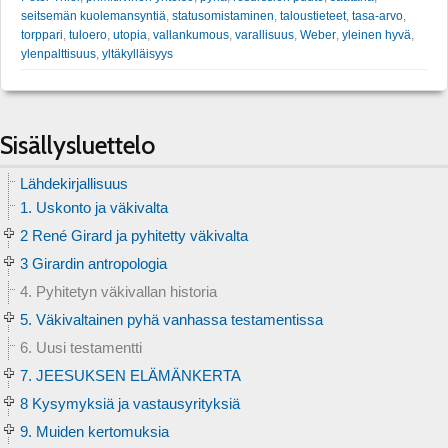
seitsemän kuolemansyntiä
,
statusomistaminen
,
taloustieteet
,
tasa-arvo
,
torppari
,
tuloero
,
utopia
,
vallankumous
,
varallisuus
,
Weber
,
yleinen hyvä
,
ylenpalttisuus
,
yltäkylläisyys
Sisällysluettelo
Lähdekirjallisuus
1. Uskonto ja väkivalta
2 René Girard ja pyhitetty väkivalta
3 Girardin antropologia
4. Pyhitetyn väkivallan historia
5. Väkivaltainen pyhä vanhassa testamentissa
6. Uusi testamentti
7. JEESUKSEN ELÄMÄNKERTA
8 Kysymyksiä ja vastausyrityksiä
9. Muiden kertomuksia