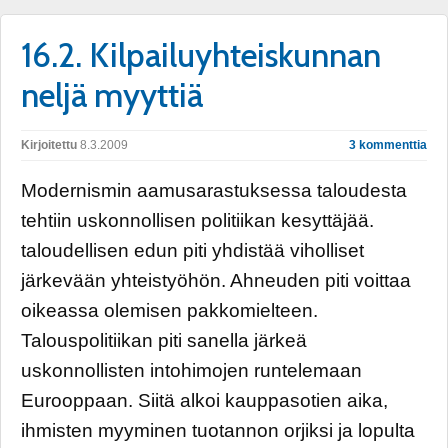
16.2. Kilpailuyhteiskunnan
neljä myyttiä
Kirjoitettu
8.3.2009
3 kommenttia
Modernismin aamusarastuksessa taloudesta
tehtiin uskonnollisen politiikan kesyttäjää.
taloudellisen edun piti yhdistää viholliset
järkevään yhteistyöhön. Ahneuden piti voittaa
oikeassa olemisen pakkomielteen.
Talouspolitiikan piti sanella järkeä
uskonnollisten intohimojen runtelemaan
Eurooppaan. Siitä alkoi kauppasotien aika,
ihmisten myyminen tuotannon orjiksi ja lopulta