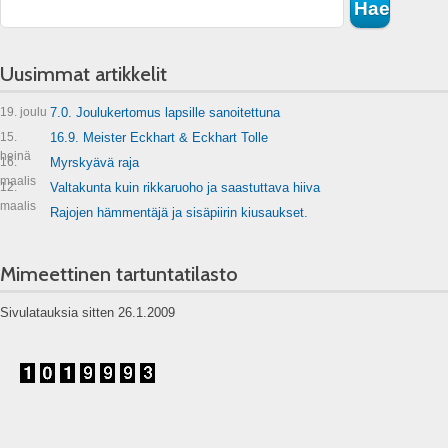
Uusimmat artikkelit
19. joulu
7.0. Joulukertomus lapsille sanoitettuna
15.
16.9. Meister Eckhart & Eckhart Tolle
heinä
16.
Myrskyävä raja
maalis
12.
Valtakunta kuin rikkaruoho ja saastuttava hiiva
maalis
Rajojen hämmentäjä ja sisäpiirin kiusaukset.
Mimeettinen tartuntatilasto
Sivulatauksia sitten 26.1.2009