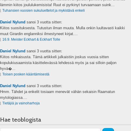
lämmin kiitos joululukemisista! Ruut ei pyrkinyt turvaamaan suink...
⌊
Tuhansien vuosien sukuluettelot ja mykistävä enkeli
Daniel Nylund
sanoi
3 vuotta sitten:
Kiitos suosituksesta. Tutustun ilman muuta. Mulla onkin luultavasti kaikki
muut Girardin englanniksi ilmestyneet kirjat....
⌊
16.9. Meister Eckhart & Eckhart Tolle
Daniel Nylund
sanoi
3 vuotta sitten:
Kiitos rohkaisusta. Tämä artikkeli julkaistiin joskus vuosia sitten
kopulukiusaamista käsittelevässä lehdessä myös ja sai silloin paljon
hyvä�...
⌊
Toisen posken kääntämisestä
Daniel Nylund
sanoi
3 vuotta sitten:
Hmm. Tähdet ja enkelit tosiaam menevät vähän sekaisin Raamatun
mytologiassa....
⌊
Tietäjiä ja vainoharhoja
Hae teoblogista