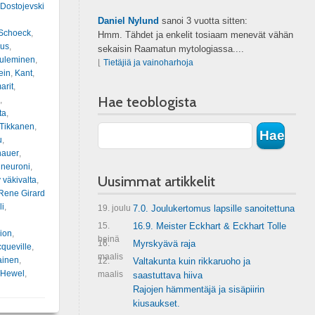
 Dostojevski
Daniel Nylund
sanoi
3 vuotta sitten:
Schoeck
,
Hmm. Tähdet ja enkelit tosiaam menevät vähän
us
,
sekaisin Raamatun mytologiassa....
tuleminen
,
⌊
Tietäjiä ja vainoharhoja
ein
,
Kant
,
arit
,
Hae teoblogista
,
ta
,
 Tikkanen
,
u
,
nauer
,
ineuroni
,
Uusimmat artikkelit
y väkivalta
,
Rene Girard
li
,
19. joulu
7.0. Joulukertomus lapsille sanoitettuna
15.
16.9. Meister Eckhart & Eckhart Tolle
ion
,
heinä
16.
Myrskyävä raja
queville
,
maalis
ainen
,
12.
Valtakunta kuin rikkaruoho ja
 Hewel
,
maalis
saastuttava hiiva
Rajojen hämmentäjä ja sisäpiirin
kiusaukset.