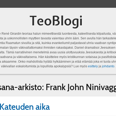
TeoBlogi
 René Girardin teoriaa halun mimeettisestä luonteesta, kateellisesta kilpailusta, vä
a ja uskonnollisten myyttien tavasta vaientaa uhrin ääni. Sen avulla hän tarkastele
ntia Raamatun sivuilla ja sitä, kuinka evankeliumit paljastavat uhria vaativan syn
malan täysin väkivallattomaksi ihmisten rakastajaksi. Daniel dramatisoi Jeesukse
lta. Tämä narratiivinen menetelmä avaa uusia ulottuvuuksia Jeesuksesta ja kritisoi
aativana ja väkivaltaisena. Hän käsittelee myös kristikunnan sotaisaa ja pasifistist
ta aikaamme. Onko mahdollista hylätä hylkääminen ja elää elämää joka ei tuota uhr
väkivallan eskaloitumista ja lopullista apokalypsiä? Lue myös
esittely
ja
johdanto
.
sana-arkisto:
Frank John Ninivag
 Kateuden aika