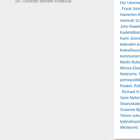
18. Girardin teorian kritiikkiä
Der Uberm
,
Frank John
Hamerton-K
Helmuth Sc
John Rawli
Kadehdituk
Karin Jirone
kateuden p
Keteellisuu
kommunism
Martin Bub
Mircea Elia
Nietzsche
,
perhepolitii
Raakel
,
Raf
,
Richard H.
Sami Mylly
Sisaruskat
Susanne Bj
Toinen suku
tyytyväisyys
Westworld
,