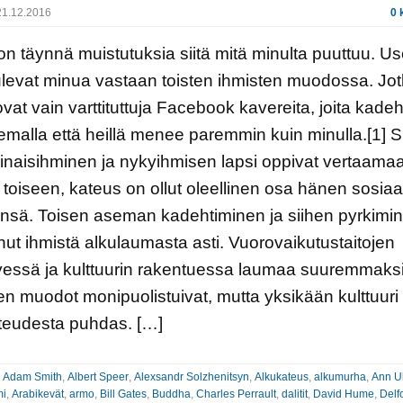
1.12.2016
0 
n täynnä muistutuksia siitä mitä minulta puuttuu. U
tulevat minua vastaan toisten ihmisten muodossa. Jot
ovat vain varttituttuja Facebook kavereita, joita kadeh
lemalla että heillä menee paremmin kuin minulla.[1] Sii
naisihminen ja nykyihmisen lapsi oppivat vertaama
 toiseen, kateus on ollut oleellinen osa hänen sosiaa
nsä. Toisen aseman kadehtiminen ja siihen pyrkimi
ut ihmistä alkulaumasta asti. Vuorovaikutustaitojen
essä ja kulttuurin rakentuessa laumaa suuremmaksi
n muodot monipuolistuivat, mutta yksikään kulttuuri 
ateudesta puhdas. […]
:
Adam Smith
,
Albert Speer
,
Alexsandr Solzhenitsyn
,
Alkukateus
,
alkumurha
,
Ann U
mi
,
Arabikevät
,
armo
,
Bill Gates
,
Buddha
,
Charles Perrault
,
dalitit
,
David Hume
,
Delf