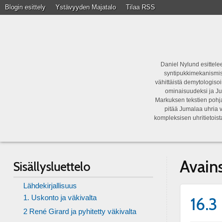
Blogin esittely
Ystävyyden Majatalo
Tilaa RSS
Daniel Nylund esittelee
syntipukkimekanismist
vähittäistä demytologisoi
ominaisuudeksi ja Ju
Markuksen tekstien pohja
pitää Jumalaa uhria v
kompleksisen uhritietois
Avain
Sisällysluettelo
Lähdekirjallisuus
1. Uskonto ja väkivalta
16.3
2 René Girard ja pyhitetty väkivalta