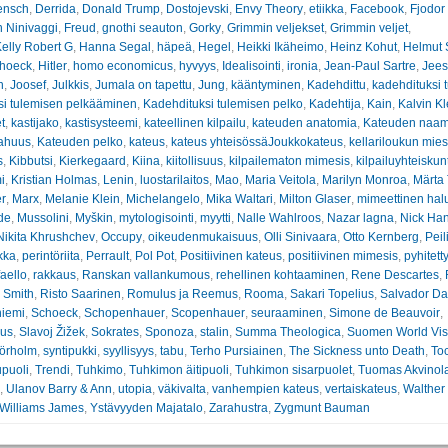
ensch
,
Derrida
,
Donald Trump
,
Dostojevski
,
Envy Theory
,
etiikka
,
Facebook
,
Fjodor
 Ninivaggi
,
Freud
,
gnothi seauton
,
Gorky
,
Grimmin veljekset
,
Grimmin veljet
,
elly Robert G
,
Hanna Segal
,
häpeä
,
Hegel
,
Heikki Ikäheimo
,
Heinz Kohut
,
Helmut 
hoeck
,
Hitler
,
homo economicus
,
hyvyys
,
Idealisointi
,
ironia
,
Jean-Paul Sartre
,
Jees
n
,
Joosef
,
Julkkis
,
Jumala on tapettu
,
Jung
,
kääntyminen
,
Kadehdittu
,
kadehdituksi 
si tulemisen pelkääminen
,
Kadehdituksi tulemisen pelko
,
Kadehtija
,
Kain
,
Kalvin Kl
t
,
kastijako
,
kastisysteemi
,
kateellinen kilpailu
,
kateuden anatomia
,
Kateuden naam
ahuus
,
Kateuden pelko
,
kateus
,
kateus yhteisössäJoukkokateus
,
kellariloukun mies
s
,
Kibbutsi
,
Kierkegaard
,
Kiina
,
kiitollisuus
,
kilpailematon mimesis
,
kilpailuyhteiskun
i
,
Kristian Holmas
,
Lenin
,
luostarilaitos
,
Mao
,
Maria Veitola
,
Marilyn Monroa
,
Märta
er
,
Marx
,
Melanie Klein
,
Michelangelo
,
Mika Waltari
,
Milton Glaser
,
mimeettinen hal
de
,
Mussolini
,
Myškin
,
mytologisointi
,
myytti
,
Nalle Wahlroos
,
Nazar lagna
,
Nick Ha
Nikita Khrushchev
,
Occupy
,
oikeudenmukaisuus
,
Olli Sinivaara
,
Otto Kernberg
,
Peil
kka
,
perintöriita
,
Perrault
,
Pol Pot
,
Positiivinen kateus
,
positiivinen mimesis
,
pyhitett
aello
,
rakkaus
,
Ranskan vallankumous
,
rehellinen kohtaaminen
,
Rene Descartes
,
 Smith
,
Risto Saarinen
,
Romulus ja Reemus
,
Rooma
,
Sakari Topelius
,
Salvador Da
niemi
,
Schoeck
,
Schopenhauer
,
Scopenhauer
,
seuraaminen
,
Simone de Beauvoir
,
eus
,
Slavoj Žižek
,
Sokrates
,
Sponoza
,
stalin
,
Summa Theologica
,
Suomen World Vis
örholm
,
syntipukki
,
syyllisyys
,
tabu
,
Terho Pursiainen
,
The Sickness unto Death
,
Toc
puoli
,
Trendi
,
Tuhkimo
,
Tuhkimon äitipuoli
,
Tuhkimon sisarpuolet
,
Tuomas Akvinol
,
Ulanov Barry & Ann
,
utopia
,
väkivalta
,
vanhempien kateus
,
vertaiskateus
,
Walther
Williams James
,
Ystävyyden Majatalo
,
Zarahustra
,
Zygmunt Bauman