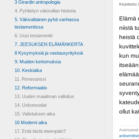
3 Girardin antropologia
Kirjoitettu
2
4. Pyhitetyn väkivallan historia
Elämä o
5. Väkivaltainen pyhä vanhassa
testamentissa
niistä 
6. Uusi testamentti
heistä 
7. JEESUKSEN ELÄMÄNKERTA
kuvitte
8 Kysymyksiä ja vastausyrityksiä
kun mui
9. Muiden kertomuksia
itseään
10. Keskiaika
elämää
11. Renesanssi
seurann
12. Reformaatio
syventy
13. Uuden maailman valloitus
kateude
14. Uskonsodat
ollut k
15. Valistuksen aika
16 Moderni aika
Avainsanat
17. Entä tästä eteenpäin?
antisemitis