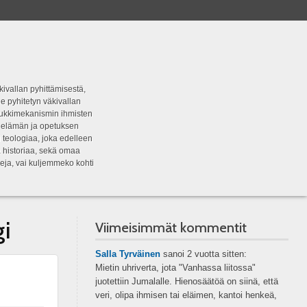
kivallan pyhittämisestä,
e pyhitetyn väkivallan
tipukkimekanismin ihmisten
n elämän ja opetuksen
 teologiaa, joka edelleen
a historiaa, sekä omaa
eja, vai kuljemmeko kohti
gi
Viimeisimmät kommentit
Salla Tyrväinen
sanoi
2 vuotta sitten:
Mietin uhriverta, jota "Vanhassa liitossa"
juotettiin Jumalalle. Hienosäätöä on siinä, että
veri, olipa ihmisen tai eläimen, kantoi henkeä,