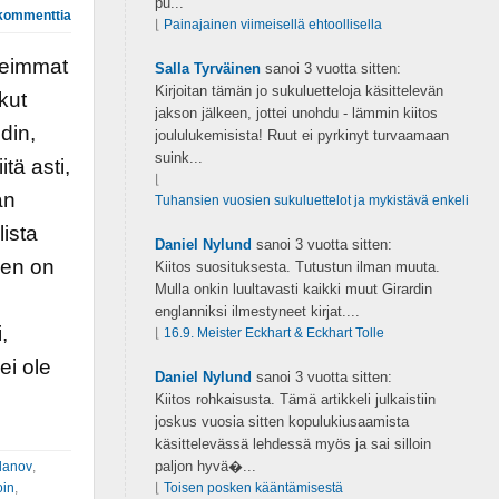
pu...
kommenttia
⌊
Painajainen viimeisellä ehtoollisella
seimmat
Salla Tyrväinen
sanoi
3 vuotta sitten:
Kirjoitan tämän jo sukuluetteloja käsittelevän
kut
jakson jälkeen, jottei unohdu - lämmin kiitos
din,
joululukemisista! Ruut ei pyrkinyt turvaamaan
suink...
tä asti,
⌊
an
Tuhansien vuosien sukuluettelot ja mykistävä enkeli
lista
Daniel Nylund
sanoi
3 vuotta sitten:
nen on
Kiitos suosituksesta. Tutustun ilman muuta.
Mulla onkin luultavasti kaikki muut Girardin
englanniksi ilmestyneet kirjat....
,
⌊
16.9. Meister Eckhart & Eckhart Tolle
ei ole
Daniel Nylund
sanoi
3 vuotta sitten:
Kiitos rohkaisusta. Tämä artikkeli julkaistiin
joskus vuosia sitten kopulukiusaamista
käsittelevässä lehdessä myös ja sai silloin
paljon hyvä�...
lanov
,
oin
,
⌊
Toisen posken kääntämisestä