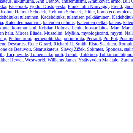
kateus
,
alkumurha
,
Ann Ulanov
,
antisemitismi
,
Arabikevät
,
armo
,
Bill 
ikka
,
Facebook
,
Fjodor Dostojevski
,
Frank John Ninivaggi
,
Freud
,
gnot
 Kohut
,
Helmut Schoeck
,
Helmuth Schoeck
,
Hitler
,
homo economicus
dehdituksi tuleminen
,
Kadehdituksi tulemisen pelkääminen
,
Kadehdituk
ia
,
Kateuden naamarit
,
kateuden pahuus
,
Kateuden pelko
,
kateus
,
kate
skunta
,
kommunismi
,
Kristian Holmas
,
Lenin
,
luostarilaitos
,
Mao
,
Maria
en halu
,
Mircea Eliade
,
Mussolini
,
Myškin
,
mytologisointi
,
myytti
,
Nall
erg
,
Peilineuroni
,
perhepolitiikka
,
perintöriita
,
Perrault
,
Pol Pot
,
Positii
ene Descartes
,
Rene Girard
,
Richard H. Smith
,
Risto Saarinen
,
Romulu
one de Beauvoir
,
Sisaruskateus
,
Slavoj Žižek
,
Sokrates
,
Sponoza
,
stali
th
,
Tocqueville
,
Toinen sukupuoli
,
Trendi
,
Tuhkimo
,
Tuhkimon äitipuol
lther Hewel
,
Westworld
,
Williams James
,
Ystävyyden Majatalo
,
Zarahu