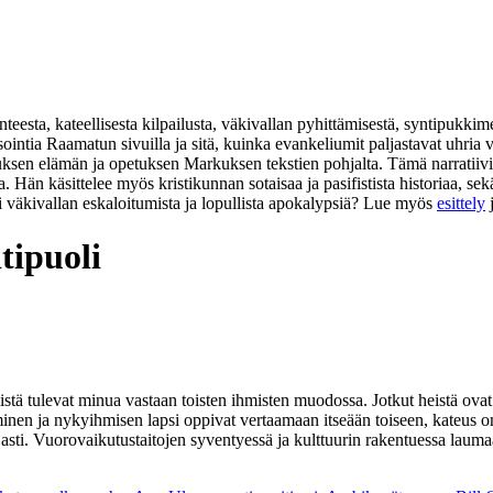
eesta, kateellisesta kilpailusta, väkivallan pyhittämisestä, syntipukkim
isointia Raamatun sivuilla ja sitä, kuinka evankeliumit paljastavat uhr
suksen elämän ja opetuksen Markuksen tekstien pohjalta. Tämä narratiivi
na. Hän käsittelee myös kristikunnan sotaisaa ja pasifistista historiaa,
i väkivallan eskaloitumista ja lopullista apokalypsiä? Lue myös
esittely
tipuoli
tä tulevat minua vastaan toisten ihmisten muodossa. Jotkut heistä ovat v
minen ja nykyihmisen lapsi oppivat vertaamaan itseään toiseen, kateus o
 asti. Vuorovaikutustaitojen syventyessä ja kulttuurin rakentuessa la