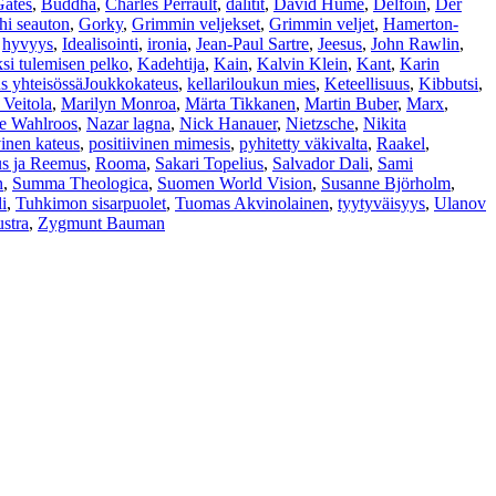
Gates
,
Buddha
,
Charles Perrault
,
dalitit
,
David Hume
,
Delfoin
,
Der
hi seauton
,
Gorky
,
Grimmin veljekset
,
Grimmin veljet
,
Hamerton-
,
hyvyys
,
Idealisointi
,
ironia
,
Jean-Paul Sartre
,
Jeesus
,
John Rawlin
,
si tulemisen pelko
,
Kadehtija
,
Kain
,
Kalvin Klein
,
Kant
,
Karin
us yhteisössäJoukkokateus
,
kellariloukun mies
,
Keteellisuus
,
Kibbutsi
,
 Veitola
,
Marilyn Monroa
,
Märta Tikkanen
,
Martin Buber
,
Marx
,
e Wahlroos
,
Nazar lagna
,
Nick Hanauer
,
Nietzsche
,
Nikita
vinen kateus
,
positiivinen mimesis
,
pyhitetty väkivalta
,
Raakel
,
s ja Reemus
,
Rooma
,
Sakari Topelius
,
Salvador Dali
,
Sami
n
,
Summa Theologica
,
Suomen World Vision
,
Susanne Björholm
,
i
,
Tuhkimon sisarpuolet
,
Tuomas Akvinolainen
,
tyytyväisyys
,
Ulanov
stra
,
Zygmunt Bauman