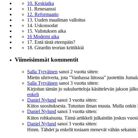
10. Keskiaika
11. Renesanssi
12. Reformaatio
13. Uuden maailman valloitus
14. Uskonsodat
15. Valistuksen aika
16 Moderni aika
17. Entä tästä eteenpäin?
18. Girardin teorian kritiikkiä
Viimeisimmät kommentit
Salla Tyrväinen
sanoi
2 vuotta sitten:
Mietin uhriverta, jota "Vanhassa liitossa" juotettiin Jumal
Salla Tyrväinen
sanoi
3 vuotta sitten:
Kirjoitan tämän jo sukuluetteloja käsittelevän jakson jäl
enkeli
Daniel Nylund
sanoi
3 vuotta sitten:
Kiitos suosituksesta. Tutustun ilman muuta. Mulla onkin l
Daniel Nylund
sanoi
3 vuotta sitten:
Kiitos rohkaisusta. Tämä artikkeli julkaistiin joskus vuos
Daniel Nylund
sanoi
3 vuotta sitten:
Hmm. Tähdet ja enkelit tosiaam menevät vähän sekaisin