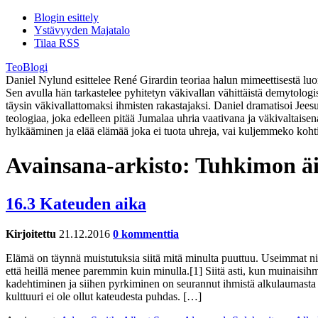
Blogin esittely
Ystävyyden Majatalo
Tilaa RSS
TeoBlogi
Daniel Nylund esittelee René Girardin teoriaa halun mimeettisestä luont
Sen avulla hän tarkastelee pyhitetyn väkivallan vähittäistä demytolog
täysin väkivallattomaksi ihmisten rakastajaksi. Daniel dramatisoi Jee
teologiaa, joka edelleen pitää Jumalaa uhria vaativana ja väkivaltaise
hylkääminen ja elää elämää joka ei tuota uhreja, vai kuljemmeko koht
Avainsana-arkisto:
Tuhkimon äi
16.3 Kateuden aika
Kirjoitettu
21.12.2016
0 kommenttia
Elämä on täynnä muistutuksia siitä mitä minulta puuttuu. Useimmat niis
että heillä menee paremmin kuin minulla.[1] Siitä asti, kun muinaisih
kadehtiminen ja siihen pyrkiminen on seurannut ihmistä alkulaumasta
kulttuuri ei ole ollut kateudesta puhdas. […]