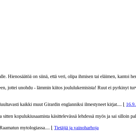
alle. Hienosäätöä on siinä, että veri, olipa ihmisen tai eläimen, kantoi h
keen, jottei unohdu - lämmin kiitos joululukemisista! Ruut ei pyrkinyt t
uultavasti kaikki muut Girardin englanniksi ilmestyneet kirjat....
⌊
16.9.
ia sitten kopulukiusaamista käsittelevässä lehdessä myös ja sai silloin 
 Raamatun mytologiassa....
⌊
Tietäjiä ja vainoharhoja