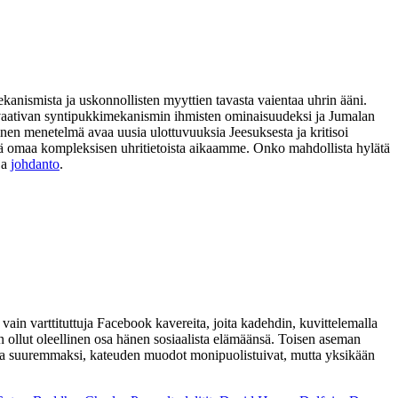
ekanismista ja uskonnollisten myyttien tavasta vaientaa uhrin ääni.
ia vaativan syntipukkimekanismin ihmisten ominaisuudeksi ja Jumalan
nen menetelmä avaa uusia ulottuvuuksia Jeesuksesta ja kritisoi
 sekä omaa kompleksisen uhritietoista aikaamme. Onko mahdollista hylätä
ja
johdanto
.
ain varttituttuja Facebook kavereita, joita kadehdin, kuvittelemalla
n ollut oleellinen osa hänen sosiaalista elämäänsä. Toisen aseman
umaa suuremmaksi, kateuden muodot monipuolistuivat, mutta yksikään