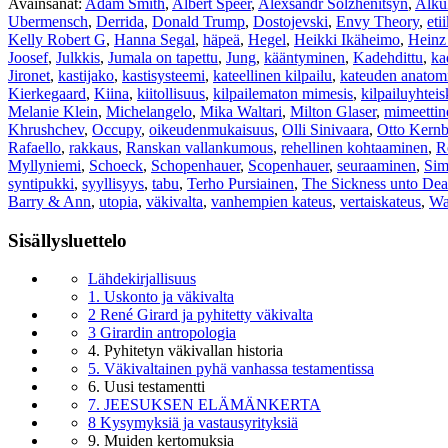
Avainsanat:
Adam Smith
,
Albert Speer
,
Alexsandr Solzhenitsyn
,
Alku
Ubermensch
,
Derrida
,
Donald Trump
,
Dostojevski
,
Envy Theory
,
eti
Kelly Robert G
,
Hanna Segal
,
häpeä
,
Hegel
,
Heikki Ikäheimo
,
Heinz
Joosef
,
Julkkis
,
Jumala on tapettu
,
Jung
,
kääntyminen
,
Kadehdittu
,
ka
Jironet
,
kastijako
,
kastisysteemi
,
kateellinen kilpailu
,
kateuden anatom
Kierkegaard
,
Kiina
,
kiitollisuus
,
kilpailematon mimesis
,
kilpailuyhtei
Melanie Klein
,
Michelangelo
,
Mika Waltari
,
Milton Glaser
,
mimeettin
Khrushchev
,
Occupy
,
oikeudenmukaisuus
,
Olli Sinivaara
,
Otto Kernb
Rafaello
,
rakkaus
,
Ranskan vallankumous
,
rehellinen kohtaaminen
,
R
Myllyniemi
,
Schoeck
,
Schopenhauer
,
Scopenhauer
,
seuraaminen
,
Sim
syntipukki
,
syyllisyys
,
tabu
,
Terho Pursiainen
,
The Sickness unto Dea
Barry & Ann
,
utopia
,
väkivalta
,
vanhempien kateus
,
vertaiskateus
,
Wa
Sisällysluettelo
Lähdekirjallisuus
1. Uskonto ja väkivalta
2 René Girard ja pyhitetty väkivalta
3 Girardin antropologia
4. Pyhitetyn väkivallan historia
5. Väkivaltainen pyhä vanhassa testamentissa
6. Uusi testamentti
7. JEESUKSEN ELÄMÄNKERTA
8 Kysymyksiä ja vastausyrityksiä
9. Muiden kertomuksia