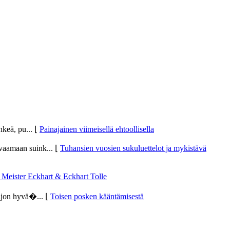
enkeä, pu...
⌊
Painajainen viimeisellä ehtoollisella
urvaamaan suink...
⌊
Tuhansien vuosien sukuluettelot ja mykistävä
 Meister Eckhart & Eckhart Tolle
paljon hyvä�...
⌊
Toisen posken kääntämisestä