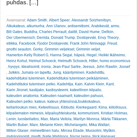
puhdas. […]
Avainsanat:
Adam Smith
,
Albert Speer
,
Alexsandr Solzhenitsyn
,
Alkukateus
,
alkumurha
,
Ann Ulanov
,
antisemitismi
,
Arabikevät
,
armo
,
Bill Gates
,
Buddha
,
Charles Perrault
,
dalitit
,
David Hume
,
Delfoin
,
Der Ubermensch
,
Derrida
,
Donald Trump
,
Dostojevski
,
Envy Theory
,
etiikka
,
Facebook
,
Fjodor Dostojevski
,
Frank John Ninivaggi
,
Freud
,
gnothi seauton
,
Gorky
,
Grimmin veljekset
,
Grimmin veljet
,
Hamerton-Kelly Robert G
,
Hanna Segal
,
häpeä
,
Hegel
,
Heikki Ikäheimo
,
Heinz Kohut
,
Helmut Schoeck
,
Helmuth Schoeck
,
Hitler
,
homo economicus
,
hyvyys
,
Idealisointi
,
ironia
,
Jean-Paul Sartre
,
Jeesus
,
John Rawlin
,
Joosef
,
Julkkis
,
Jumala on tapettu
,
Jung
,
kääntyminen
,
Kadehdittu
,
kadehdituksi tuleminen
,
Kadehdituksi tulemisen pelkääminen
,
Kadehdituksi tulemisen pelko
,
Kadehtija
,
Kain
,
Kalvin Klein
,
Kant
,
Karin Jironet
,
kastijako
,
kastisysteemi
,
kateellinen kilpailu
,
kateuden anatomia
,
Kateuden naamarit
,
kateuden pahuus
,
Kateuden pelko
,
kateus
,
kateus yhteisössäJoukkokateus
,
kellariloukun mies
,
Keteellisuus
,
Kibbutsi
,
Kierkegaard
,
Kiina
,
kiitollisuus
,
kilpailematon mimesis
,
kilpailuyhteiskunta
,
kommunismi
,
Kristian Holmas
,
Lenin
,
luostarilaitos
,
Mao
,
Maria Veitola
,
Marilyn Monroa
,
Märta Tikkanen
,
Martin Buber
,
Marx
,
Melanie Klein
,
Michelangelo
,
Mika Waltari
,
Milton Glaser
,
mimeettinen halu
,
Mircea Eliade
,
Mussolini
,
Myškin
,
mytologisointi
,
myytti
,
Nalle Wahlroos
,
Nazar lagna
,
Nick Hanauer
,