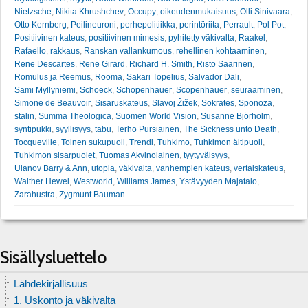
Nietzsche
,
Nikita Khrushchev
,
Occupy
,
oikeudenmukaisuus
,
Olli Sinivaara
,
Otto Kernberg
,
Peilineuroni
,
perhepolitiikka
,
perintöriita
,
Perrault
,
Pol Pot
,
Positiivinen kateus
,
positiivinen mimesis
,
pyhitetty väkivalta
,
Raakel
,
Rafaello
,
rakkaus
,
Ranskan vallankumous
,
rehellinen kohtaaminen
,
Rene Descartes
,
Rene Girard
,
Richard H. Smith
,
Risto Saarinen
,
Romulus ja Reemus
,
Rooma
,
Sakari Topelius
,
Salvador Dali
,
Sami Myllyniemi
,
Schoeck
,
Schopenhauer
,
Scopenhauer
,
seuraaminen
,
Simone de Beauvoir
,
Sisaruskateus
,
Slavoj Žižek
,
Sokrates
,
Sponoza
,
stalin
,
Summa Theologica
,
Suomen World Vision
,
Susanne Björholm
,
syntipukki
,
syyllisyys
,
tabu
,
Terho Pursiainen
,
The Sickness unto Death
,
Tocqueville
,
Toinen sukupuoli
,
Trendi
,
Tuhkimo
,
Tuhkimon äitipuoli
,
Tuhkimon sisarpuolet
,
Tuomas Akvinolainen
,
tyytyväisyys
,
Ulanov Barry & Ann
,
utopia
,
väkivalta
,
vanhempien kateus
,
vertaiskateus
,
Walther Hewel
,
Westworld
,
Williams James
,
Ystävyyden Majatalo
,
Zarahustra
,
Zygmunt Bauman
Sisällysluettelo
Lähdekirjallisuus
1. Uskonto ja väkivalta