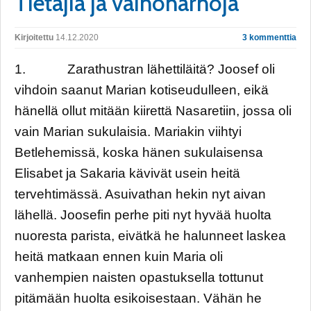
Tietäjiä ja vainoharhoja
Kirjoitettu
14.12.2020
3 kommenttia
1. Zarathustran lähettiläitä? Joosef oli
vihdoin saanut Marian kotiseudulleen, eikä
hänellä ollut mitään kiirettä Nasaretiin, jossa oli
vain Marian sukulaisia. Mariakin viihtyi
Betlehemissä, koska hänen sukulaisensa
Elisabet ja Sakaria kävivät usein heitä
tervehtimässä. Asuivathan hekin nyt aivan
lähellä. Joosefin perhe piti nyt hyvää huolta
nuoresta parista, eivätkä he halunneet laskea
heitä matkaan ennen kuin Maria oli
vanhempien naisten opastuksella tottunut
pitämään huolta esikoisestaan. Vähän he