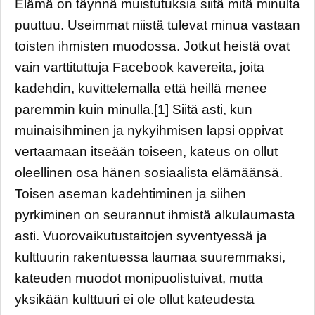
Elämä on täynnä muistutuksia siitä mitä minulta
puuttuu. Useimmat niistä tulevat minua vastaan
toisten ihmisten muodossa. Jotkut heistä ovat
vain varttituttuja Facebook kavereita, joita
kadehdin, kuvittelemalla että heillä menee
paremmin kuin minulla.[1] Siitä asti, kun
muinaisihminen ja nykyihmisen lapsi oppivat
vertaamaan itseään toiseen, kateus on ollut
oleellinen osa hänen sosiaalista elämäänsä.
Toisen aseman kadehtiminen ja siihen
pyrkiminen on seurannut ihmistä alkulaumasta
asti. Vuorovaikutustaitojen syventyessä ja
kulttuurin rakentuessa laumaa suuremmaksi,
kateuden muodot monipuolistuivat, mutta
yksikään kulttuuri ei ole ollut kateudesta