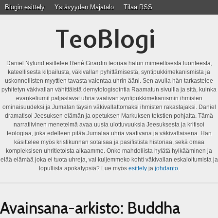
Blogin esittely
Ystävyyden Majatalo
Tilaa RSS
TeoBlogi
Daniel Nylund esittelee René Girardin teoriaa halun mimeettisestä luonteesta,
kateellisesta kilpailusta, väkivallan pyhittämisestä, syntipukkimekanismista ja
uskonnollisten myyttien tavasta vaientaa uhrin ääni. Sen avulla hän tarkastelee
pyhitetyn väkivallan vähittäistä demytologisointia Raamatun sivuilla ja sitä, kuinka
evankeliumit paljastavat uhria vaativan syntipukkimekanismin ihmisten
ominaisuudeksi ja Jumalan täysin väkivallattomaksi ihmisten rakastajaksi. Daniel
dramatisoi Jeesuksen elämän ja opetuksen Markuksen tekstien pohjalta. Tämä
narratiivinen menetelmä avaa uusia ulottuvuuksia Jeesuksesta ja kritisoi
teologiaa, joka edelleen pitää Jumalaa uhria vaativana ja väkivaltaisena. Hän
käsittelee myös kristikunnan sotaisaa ja pasifistista historiaa, sekä omaa
kompleksisen uhritietoista aikaamme. Onko mahdollista hylätä hylkääminen ja
elää elämää joka ei tuota uhreja, vai kuljemmeko kohti väkivallan eskaloitumista ja
lopullista apokalypsiä? Lue myös
esittely
ja
johdanto
.
Avainsana-arkisto:
Buddha