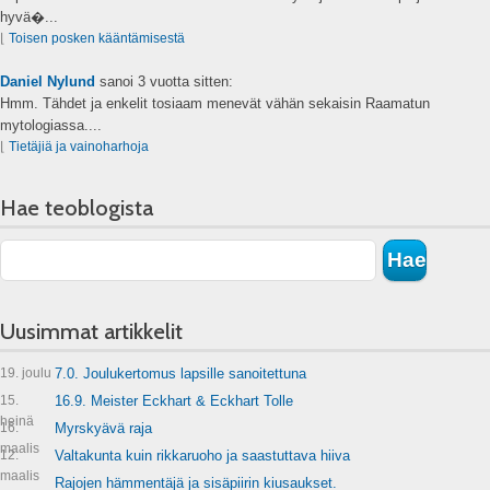
hyvä�...
⌊
Toisen posken kääntämisestä
Daniel Nylund
sanoi
3 vuotta sitten:
Hmm. Tähdet ja enkelit tosiaam menevät vähän sekaisin Raamatun
mytologiassa....
⌊
Tietäjiä ja vainoharhoja
Hae teoblogista
Uusimmat artikkelit
19. joulu
7.0. Joulukertomus lapsille sanoitettuna
15.
16.9. Meister Eckhart & Eckhart Tolle
heinä
16.
Myrskyävä raja
maalis
12.
Valtakunta kuin rikkaruoho ja saastuttava hiiva
maalis
Rajojen hämmentäjä ja sisäpiirin kiusaukset.