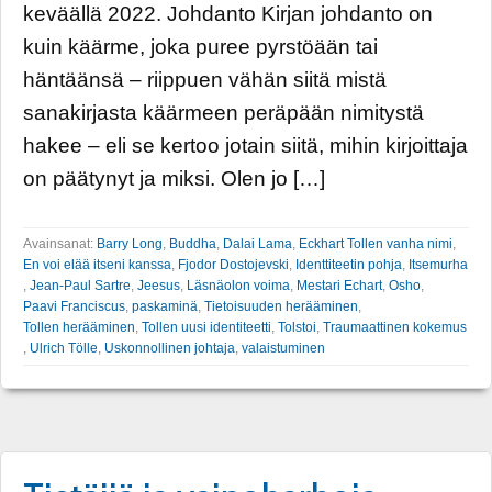
keväällä 2022. ­­Johdanto Kirjan johdanto on
kuin käärme, joka puree pyrstöään tai
häntäänsä – riippuen vähän siitä mistä
sanakirjasta käärmeen peräpään nimitystä
hakee – eli se kertoo jotain siitä, mihin kirjoittaja
on päätynyt ja miksi. Olen jo […]
Avainsanat:
Barry Long
,
Buddha
,
Dalai Lama
,
Eckhart Tollen vanha nimi
,
En voi elää itseni kanssa
,
Fjodor Dostojevski
,
Identtiteetin pohja
,
Itsemurha
,
Jean-Paul Sartre
,
Jeesus
,
Läsnäolon voima
,
Mestari Echart
,
Osho
,
Paavi Franciscus
,
paskaminä
,
Tietoisuuden herääminen
,
Tollen herääminen
,
Tollen uusi identiteetti
,
Tolstoi
,
Traumaattinen kokemus
,
Ulrich Tölle
,
Uskonnollinen johtaja
,
valaistuminen