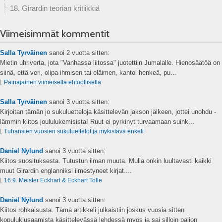
18. Girardin teorian kritiikkiä
Viimeisimmät kommentit
Salla Tyrväinen
sanoi
2 vuotta sitten:
Mietin uhriverta, jota "Vanhassa liitossa" juotettiin Jumalalle. Hienosäätöä on
siinä, että veri, olipa ihmisen tai eläimen, kantoi henkeä, pu...
⌊
Painajainen viimeisellä ehtoollisella
Salla Tyrväinen
sanoi
3 vuotta sitten:
Kirjoitan tämän jo sukuluetteloja käsittelevän jakson jälkeen, jottei unohdu -
lämmin kiitos joululukemisista! Ruut ei pyrkinyt turvaamaan suink...
⌊
Tuhansien vuosien sukuluettelot ja mykistävä enkeli
Daniel Nylund
sanoi
3 vuotta sitten:
Kiitos suosituksesta. Tutustun ilman muuta. Mulla onkin luultavasti kaikki
muut Girardin englanniksi ilmestyneet kirjat....
⌊
16.9. Meister Eckhart & Eckhart Tolle
Daniel Nylund
sanoi
3 vuotta sitten:
Kiitos rohkaisusta. Tämä artikkeli julkaistiin joskus vuosia sitten
kopulukiusaamista käsittelevässä lehdessä myös ja sai silloin paljon