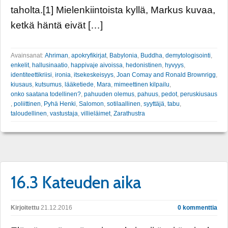
taholta.[1] Mielenkiintoista kyllä, Markus kuvaa,
ketkä häntä eivät […]
Avainsanat:
Ahriman
,
apokryfikirjat
,
Babylonia
,
Buddha
,
demytologisointi
,
enkelit
,
hallusinaatio
,
happivaje aivoissa
,
hedonistinen
,
hyvyys
,
identiteettikriisi
,
ironia
,
itsekeskeisyys
,
Joan Comay and Ronald Brownrigg
,
kiusaus
,
kutsumus
,
lääketiede
,
Mara
,
mimeettinen kilpailu
,
onko saatana todellinen?
,
pahuuden olemus
,
pahuus
,
pedot
,
peruskiusaus
,
poliittinen
,
Pyhä Henki
,
Salomon
,
sotilaallinen
,
syyttäjä
,
tabu
,
taloudellinen
,
vastustaja
,
villieläimet
,
Zarathustra
16.3 Kateuden aika
Kirjoitettu
21.12.2016
0 kommenttia