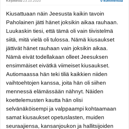
Kirjoitettu
23.10.2020
0 kommenttia
Kiusattuaan näin Jeesusta kaikin tavoin
Paholainen jätti hänet joksikin aikaa rauhaan.
Luukaskin tiesi, että tämä oli vain tiivistelmä
siitä, mitä vielä oli tulossa. Nämä kiusaukset
jättivät hänet rauhaan vain joksikin aikaa.
Nämä eivät todellakaan olleet Jeesuksen
ensimmäiset eivätkä viimeiset kiusaukset.
Autiomaassa hän teki tiliä kaikkien niiden
vaihtoehtojen kanssa, joita hän oli siihen
mennessä elämässään nähnyt. Näiden
koettelemusten kautta hän olisi
selvänäköisempi ja valppaampi kohtaamaan
samat kiusaukset opetuslasten, muiden
seuraajiensa, kansanjoukon ja hallitsijoiden