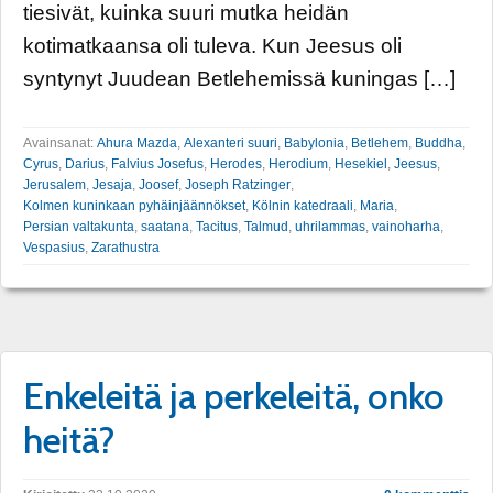
tiesivät, kuinka suuri mutka heidän
kotimatkaansa oli tuleva. Kun Jeesus oli
syntynyt Juudean Betlehemissä kuningas […]
Avainsanat:
Ahura Mazda
,
Alexanteri suuri
,
Babylonia
,
Betlehem
,
Buddha
,
Cyrus
,
Darius
,
Falvius Josefus
,
Herodes
,
Herodium
,
Hesekiel
,
Jeesus
,
Jerusalem
,
Jesaja
,
Joosef
,
Joseph Ratzinger
,
Kolmen kuninkaan pyhäinjäännökset
,
Kölnin katedraali
,
Maria
,
Persian valtakunta
,
saatana
,
Tacitus
,
Talmud
,
uhrilammas
,
vainoharha
,
Vespasius
,
Zarathustra
Enkeleitä ja perkeleitä, onko
heitä?