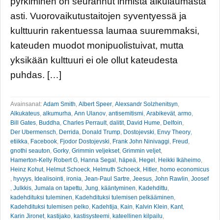
pyrkiminen on seurannut ihmistä alkulaumasta
asti. Vuorovaikutustaitojen syventyessä ja
kulttuurin rakentuessa laumaa suuremmaksi,
kateuden muodot monipuolistuivat, mutta
yksikään kulttuuri ei ole ollut kateudesta
puhdas. […]
Avainsanat:
Adam Smith
,
Albert Speer
,
Alexsandr Solzhenitsyn
,
Alkukateus
,
alkumurha
,
Ann Ulanov
,
antisemitismi
,
Arabikevät
,
armo
,
Bill Gates
,
Buddha
,
Charles Perrault
,
dalitit
,
David Hume
,
Delfoin
,
Der Ubermensch
,
Derrida
,
Donald Trump
,
Dostojevski
,
Envy Theory
,
etiikka
,
Facebook
,
Fjodor Dostojevski
,
Frank John Ninivaggi
,
Freud
,
gnothi seauton
,
Gorky
,
Grimmin veljekset
,
Grimmin veljet
,
Hamerton-Kelly Robert G
,
Hanna Segal
,
häpeä
,
Hegel
,
Heikki Ikäheimo
,
Heinz Kohut
,
Helmut Schoeck
,
Helmuth Schoeck
,
Hitler
,
homo economicus
,
hyvyys
,
Idealisointi
,
ironia
,
Jean-Paul Sartre
,
Jeesus
,
John Rawlin
,
Joosef
,
Julkkis
,
Jumala on tapettu
,
Jung
,
kääntyminen
,
Kadehdittu
,
kadehdituksi tuleminen
,
Kadehdituksi tulemisen pelkääminen
,
Kadehdituksi tulemisen pelko
,
Kadehtija
,
Kain
,
Kalvin Klein
,
Kant
,
Karin Jironet
,
kastijako
,
kastisysteemi
,
kateellinen kilpailu
,