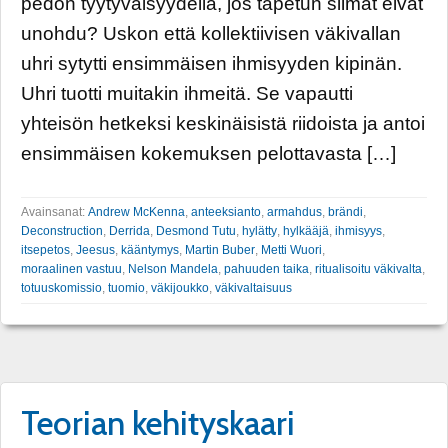
pedon tyytyväisyydellä, jos tapetun silmät eivät
unohdu? Uskon että kollektiivisen väkivallan
uhri sytytti ensimmäisen ihmisyyden kipinän.
Uhri tuotti muitakin ihmeitä. Se vapautti
yhteisön hetkeksi keskinäisistä riidoista ja antoi
ensimmäisen kokemuksen pelottavasta […]
Avainsanat:
Andrew McKenna
,
anteeksianto
,
armahdus
,
brändi
,
Deconstruction
,
Derrida
,
Desmond Tutu
,
hylätty
,
hylkääjä
,
ihmisyys
,
itsepetos
,
Jeesus
,
kääntymys
,
Martin Buber
,
Metti Wuori
,
moraalinen vastuu
,
Nelson Mandela
,
pahuuden taika
,
ritualisoitu väkivalta
,
totuuskomissio
,
tuomio
,
väkijoukko
,
väkivaltaisuus
Teorian kehityskaari