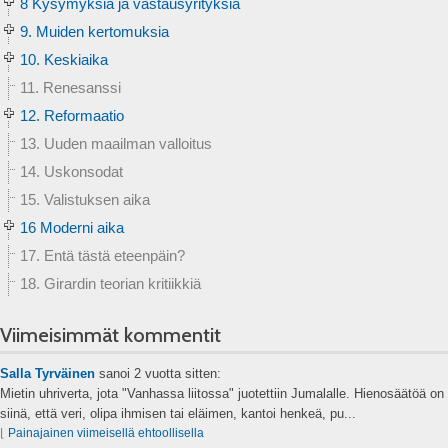
8 Kysymyksiä ja vastausyrityksiä
9. Muiden kertomuksia
10. Keskiaika
11. Renesanssi
12. Reformaatio
13. Uuden maailman valloitus
14. Uskonsodat
15. Valistuksen aika
16 Moderni aika
17. Entä tästä eteenpäin?
18. Girardin teorian kritiikkiä
Viimeisimmät kommentit
Salla Tyrväinen
sanoi
2 vuotta sitten:
Mietin uhriverta, jota "Vanhassa liitossa" juotettiin Jumalalle. Hienosäätöä on
siinä, että veri, olipa ihmisen tai eläimen, kantoi henkeä, pu...
⌊
Painajainen viimeisellä ehtoollisella