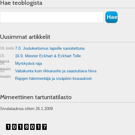
Hae teoblogista
Uusimmat artikkelit
19. joulu
7.0. Joulukertomus lapsille sanoitettuna
15.
16.9. Meister Eckhart & Eckhart Tolle
heinä
16.
Myrskyävä raja
maalis
12.
Valtakunta kuin rikkaruoho ja saastuttava hiiva
maalis
Rajojen hämmentäjä ja sisäpiirin kiusaukset.
Mimeettinen tartuntatilasto
Sivulatauksia sitten 26.1.2009