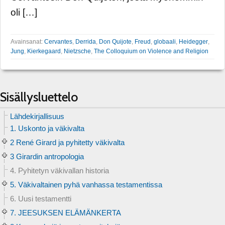
oli […]
Avainsanat:
Cervantes
,
Derrida
,
Don Quijote
,
Freud
,
globaali
,
Heidegger
,
Jung
,
Kierkegaard
,
Nietzsche
,
The Colloquium on Violence and Religion
Sisällysluettelo
Lähdekirjallisuus
1. Uskonto ja väkivalta
2 René Girard ja pyhitetty väkivalta
3 Girardin antropologia
4. Pyhitetyn väkivallan historia
5. Väkivaltainen pyhä vanhassa testamentissa
6. Uusi testamentti
7. JEESUKSEN ELÄMÄNKERTA