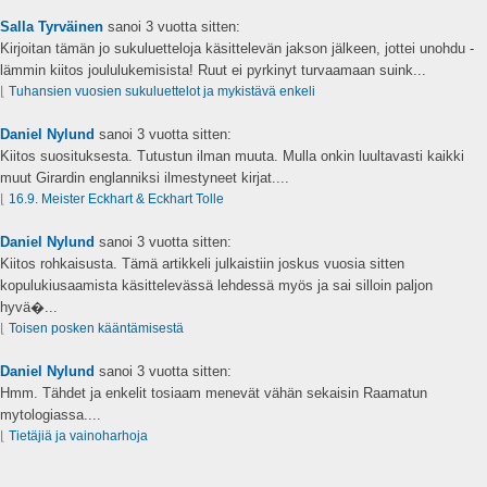
Salla Tyrväinen
sanoi
3 vuotta sitten:
Kirjoitan tämän jo sukuluetteloja käsittelevän jakson jälkeen, jottei unohdu -
lämmin kiitos joululukemisista! Ruut ei pyrkinyt turvaamaan suink...
⌊
Tuhansien vuosien sukuluettelot ja mykistävä enkeli
Daniel Nylund
sanoi
3 vuotta sitten:
Kiitos suosituksesta. Tutustun ilman muuta. Mulla onkin luultavasti kaikki
muut Girardin englanniksi ilmestyneet kirjat....
⌊
16.9. Meister Eckhart & Eckhart Tolle
Daniel Nylund
sanoi
3 vuotta sitten:
Kiitos rohkaisusta. Tämä artikkeli julkaistiin joskus vuosia sitten
kopulukiusaamista käsittelevässä lehdessä myös ja sai silloin paljon
hyvä�...
⌊
Toisen posken kääntämisestä
Daniel Nylund
sanoi
3 vuotta sitten:
Hmm. Tähdet ja enkelit tosiaam menevät vähän sekaisin Raamatun
mytologiassa....
⌊
Tietäjiä ja vainoharhoja