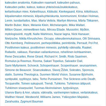
kateuden anatomia
,
Kateuden naamarit
,
kateuden pahuus
,
Kateuden pelko
,
kateus
,
kateus yhteisössäJoukkokateus
,
kellariloukun mies
,
Keteellisuus
,
Kibbutsi
,
Kierkegaard
,
Kiina
,
kiitollisuus
,
kilpailematon mimesis
,
kilpailuyhteiskunta
,
kommunismi
,
Kristian Holmas
,
Lenin
,
luostarilaitos
,
Mao
,
Maria Veitola
,
Marilyn Monroa
,
Märta Tikkanen
,
Martin Buber
,
Marx
,
Melanie Klein
,
Michelangelo
,
Mika Waltari
,
Milton Glaser
,
mimeettinen halu
,
Mircea Eliade
,
Mussolini
,
Myškin
,
mytologisointi
,
myytti
,
Nalle Wahlroos
,
Nazar lagna
,
Nick Hanauer
,
Nietzsche
,
Nikita Khrushchev
,
Occupy
,
oikeudenmukaisuus
,
Olli Sinivaara
,
Otto Kernberg
,
Peilineuroni
,
perhepolitiikka
,
perintöriita
,
Perrault
,
Pol Pot
,
Positiivinen kateus
,
positiivinen mimesis
,
pyhitetty väkivalta
,
Raakel
,
Rafaello
,
rakkaus
,
Ranskan vallankumous
,
rehellinen kohtaaminen
,
Rene Descartes
,
Rene Girard
,
Richard H. Smith
,
Risto Saarinen
,
Romulus ja Reemus
,
Rooma
,
Sakari Topelius
,
Salvador Dali
,
Sami Myllyniemi
,
Schoeck
,
Schopenhauer
,
Scopenhauer
,
seuraaminen
,
Simone de Beauvoir
,
Sisaruskateus
,
Slavoj Žižek
,
Sokrates
,
Sponoza
,
stalin
,
Summa Theologica
,
Suomen World Vision
,
Susanne Björholm
,
syntipukki
,
syyllisyys
,
tabu
,
Terho Pursiainen
,
The Sickness unto Death
,
Tocqueville
,
Toinen sukupuoli
,
Trendi
,
Tuhkimo
,
Tuhkimon äitipuoli
,
Tuhkimon sisarpuolet
,
Tuomas Akvinolainen
,
tyytyväisyys
,
Ulanov Barry & Ann
,
utopia
,
väkivalta
,
vanhempien kateus
,
vertaiskateus
,
Walther Hewel
,
Westworld
,
Williams James
,
Ystävyyden Majatalo
,
Zarahustra
,
Zygmunt Bauman