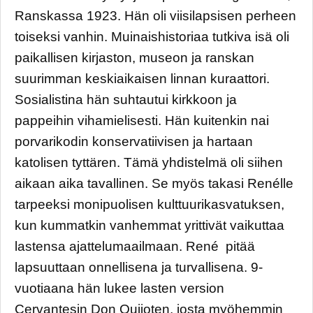
Ranskassa 1923. Hän oli viisilapsisen perheen
toiseksi vanhin. Muinaishistoriaa tutkiva isä oli
paikallisen kirjaston, museon ja ranskan
suurimman keskiaikaisen linnan kuraattori.
Sosialistina hän suhtautui kirkkoon ja
pappeihin vihamielisesti. Hän kuitenkin nai
porvarikodin konservatiivisen ja hartaan
katolisen tyttären. Tämä yhdistelmä oli siihen
aikaan aika tavallinen. Se myös takasi Renélle
tarpeeksi monipuolisen kulttuurikasvatuksen,
kun kummatkin vanhemmat yrittivät vaikuttaa
lastensa ajattelumaailmaan. René pitää
lapsuuttaan onnellisena ja turvallisena. 9-
vuotiaana hän lukee lasten version
Cervantesin Don Quijoten, josta myöhemmin