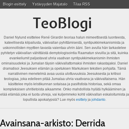
Blogin esittely
Ystävyyden Majatalo
Tilaa RSS
TeoBlogi
Daniel Nylund esittelee René Girardin teoriaa halun mimeettisestä luonteesta,
kateellisesta kilpailusta, väkivallan pyhittämisestä, syntipukkimekanismista ja
uskonnollisten myyttien tavasta vaientaa uhrin ääni. Sen avulla hän tarkastelee
pyhitetyn väkivallan vähittäistä demytologisointia Raamatun sivuilla ja sitä, kuinka
evankeliumit paljastavat uhria vaativan syntipukkimekanismin ihmisten
ominaisuudeksi ja Jumalan täysin väkivallattomaksi ihmisten rakastajaksi. Daniel
dramatisoi Jeesuksen elämän ja opetuksen Markuksen tekstien pohjalta. Tämä
narratiivinen menetelmä avaa uusia ulottuvuuksia Jeesuksesta ja kritisoi
teologiaa, joka edelleen pitää Jumalaa uhria vaativana ja väkivaltaisena. Hän
käsittelee myös kristikunnan sotaisaa ja pasifistista historiaa, sekä omaa
kompleksisen uhritietoista aikaamme. Onko mahdollista hylätä hylkääminen ja
elää elämää joka ei tuota uhreja, vai kuljemmeko kohti väkivallan eskaloitumista ja
lopullista apokalypsiä? Lue myös
esittely
ja
johdanto
.
Avainsana-arkisto:
Derrida