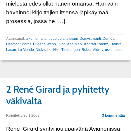
mielestä edes ollut hänen omansa. Hän vain
havainnoi kirjoittajien itsensä läpikäymää
prosessia, jossa he […]
Avainsanat:
alkumurha
,
antropologia
,
ateismi
,
Demystifiointi
,
Derrida
,
Desmont Morris
,
Eugene Webb
,
Jung
,
Karl Marx
,
Konrad Lorenz
,
Kreikka
,
Lacan
,
Le Monde
,
Nietzsche
,
Niko Tindbergen
,
Robert Aldrey
,
uskontiede
2 René Girard ja pyhitetty
väkivalta
Kirjoitettu
30.1.2009
3 kommenttia
René Girard syntyi joulupäivänä Avignonissa,