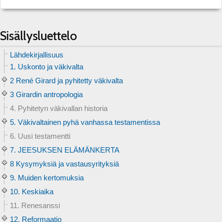
Sisällysluettelo
Lähdekirjallisuus
1. Uskonto ja väkivalta
2 René Girard ja pyhitetty väkivalta
3 Girardin antropologia
4. Pyhitetyn väkivallan historia
5. Väkivaltainen pyhä vanhassa testamentissa
6. Uusi testamentti
7. JEESUKSEN ELÄMÄNKERTA
8 Kysymyksiä ja vastausyrityksiä
9. Muiden kertomuksia
10. Keskiaika
11. Renesanssi
12. Reformaatio