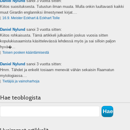
Daniel Nylund
sanoi
3 vuotta sitten:
Kiitos suosituksesta. Tutustun ilman muuta. Mulla onkin luultavasti kaikki
muut Girardin englanniksi ilmestyneet kirjat....
⌊
16.9. Meister Eckhart & Eckhart Tolle
Daniel Nylund
sanoi
3 vuotta sitten:
Kiitos rohkaisusta. Tämä artikkeli julkaistiin joskus vuosia sitten
kopulukiusaamista käsittelevässä lehdessä myös ja sai silloin paljon
hyvä�...
⌊
Toisen posken kääntämisestä
Daniel Nylund
sanoi
3 vuotta sitten:
Hmm. Tähdet ja enkelit tosiaam menevät vähän sekaisin Raamatun
mytologiassa....
⌊
Tietäjiä ja vainoharhoja
Hae teoblogista