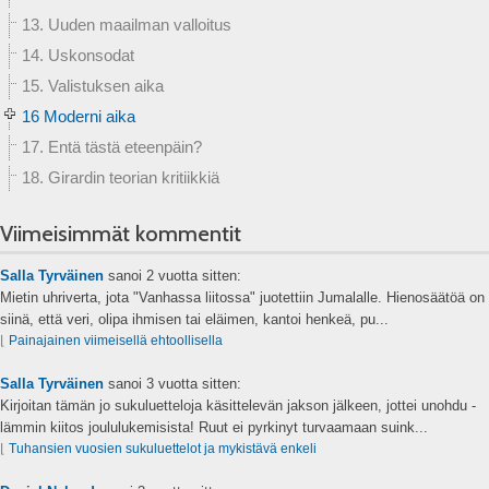
13. Uuden maailman valloitus
14. Uskonsodat
15. Valistuksen aika
16 Moderni aika
17. Entä tästä eteenpäin?
18. Girardin teorian kritiikkiä
Viimeisimmät kommentit
Salla Tyrväinen
sanoi
2 vuotta sitten:
Mietin uhriverta, jota "Vanhassa liitossa" juotettiin Jumalalle. Hienosäätöä on
siinä, että veri, olipa ihmisen tai eläimen, kantoi henkeä, pu...
⌊
Painajainen viimeisellä ehtoollisella
Salla Tyrväinen
sanoi
3 vuotta sitten:
Kirjoitan tämän jo sukuluetteloja käsittelevän jakson jälkeen, jottei unohdu -
lämmin kiitos joululukemisista! Ruut ei pyrkinyt turvaamaan suink...
⌊
Tuhansien vuosien sukuluettelot ja mykistävä enkeli