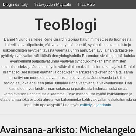
Blogin esittely
Ystävyyden Majatalo
Tilaa RSS
TeoBlogi
Daniel Nylund esittelee René Girardin teoriaa halun mimeettisestä luonteesta,
kateellisesta kilpailusta, väkivallan pyhittämisestä, syntipukkimekanismista ja
uskonnollisten myyttien tavasta vaientaa uhrin ääni. Sen avulla hän tarkastelee
pyhitetyn väkivallan vähittäistä demytologisointia Raamatun sivuilla ja sitä, kuinka
evankeliumit paljastavat uhria vaativan syntipukkimekanismin ihmisten
ominaisuudeksi ja Jumalan täysin väkivallattomaksi ihmisten rakastajaksi. Daniel
dramatisoi Jeesuksen elämän ja opetuksen Markuksen tekstien pohjalta. Tämä
narratiivinen menetelmä avaa uusia ulottuvuuksia Jeesuksesta ja kritisoi
teologiaa, joka edelleen pitää Jumalaa uhria vaativana ja väkivaltaisena. Hän
käsittelee myös kristikunnan sotaisaa ja pasifistista historiaa, sekä omaa
kompleksisen uhritietoista aikaamme. Onko mahdollista hylätä hylkääminen ja
elää elämää joka ei tuota uhreja, vai kuljemmeko kohti väkivallan eskaloitumista ja
lopullista apokalypsiä? Lue myös
esittely
ja
johdanto
.
Avainsana-arkisto:
Michelangelo