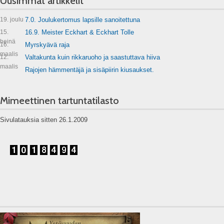
Uusimmat artikkelit
19. joulu
7.0. Joulukertomus lapsille sanoitettuna
15.
16.9. Meister Eckhart & Eckhart Tolle
heinä
16.
Myrskyävä raja
maalis
12.
Valtakunta kuin rikkaruoho ja saastuttava hiiva
maalis
Rajojen hämmentäjä ja sisäpiirin kiusaukset.
Mimeettinen tartuntatilasto
Sivulatauksia sitten 26.1.2009