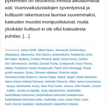
pyrkiminen on seurannut ihmistä alkulaumasta
asti. Vuorovaikutustaitojen syventyessä ja
kulttuurin rakentuessa laumaa suuremmaksi,
kateuden muodot monipuolistuivat, mutta
yksikään kulttuuri ei ole ollut kateudesta
puhdas. […]
Avainsanat:
Adam Smith
,
Albert Speer
,
Alexsandr Solzhenitsyn
,
Alkukateus
,
alkumurha
,
Ann Ulanov
,
antisemitismi
,
Arabikevät
,
armo
,
Bill Gates
,
Buddha
,
Charles Perrault
,
dalitit
,
David Hume
,
Delfoin
,
Der Ubermensch
,
Derrida
,
Donald Trump
,
Dostojevski
,
Envy Theory
,
etiikka
,
Facebook
,
Fjodor Dostojevski
,
Frank John Ninivaggi
,
Freud
,
gnothi seauton
,
Gorky
,
Grimmin veljekset
,
Grimmin veljet
,
Hamerton-Kelly Robert G
,
Hanna Segal
,
häpeä
,
Hegel
,
Heikki Ikäheimo
,
Heinz Kohut
,
Helmut Schoeck
,
Helmuth Schoeck
,
Hitler
,
homo economicus
,
hyvyys
,
Idealisointi
,
ironia
,
Jean-Paul Sartre
,
Jeesus
,
John Rawlin
,
Joosef
,
Julkkis
,
Jumala on tapettu
,
Jung
,
kääntyminen
,
Kadehdittu
,
kadehdituksi tuleminen
,
Kadehdituksi tulemisen pelkääminen
,
Kadehdituksi tulemisen pelko
,
Kadehtija
,
Kain
,
Kalvin Klein
,
Kant
,
Karin Jironet
,
kastijako
,
kastisysteemi
,
kateellinen kilpailu
,