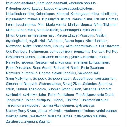
kateuden anatomia
,
Kateuden naamarit
,
kateuden pahuus
,
Kateuden pelko
,
kateus
,
kateus yhteisössäJoukkokateus
,
kellariloukun mies
,
Keteellisuus
,
Kibbutsi
,
Kierkegaard
,
Kiina
,
kiitollisuus
,
kilpailematon mimesis
,
kilpailuyhteiskunta
,
kommunismi
,
Kristian Holmas
,
Lenin
,
luostarilaitos
,
Mao
,
Maria Veitola
,
Marilyn Monroa
,
Märta Tikkanen
,
Martin Buber
,
Marx
,
Melanie Klein
,
Michelangelo
,
Mika Waltari
,
Milton Glaser
,
mimeettinen halu
,
Mircea Eliade
,
Mussolini
,
Myškin
,
mytologisointi
,
myytti
,
Nalle Wahlroos
,
Nazar lagna
,
Nick Hanauer
,
Nietzsche
,
Nikita Khrushchev
,
Occupy
,
oikeudenmukaisuus
,
Olli Sinivaara
,
Otto Kernberg
,
Peilineuroni
,
perhepolitiikka
,
perintöriita
,
Perrault
,
Pol Pot
,
Positiivinen kateus
,
positiivinen mimesis
,
pyhitetty väkivalta
,
Raakel
,
Rafaello
,
rakkaus
,
Ranskan vallankumous
,
rehellinen kohtaaminen
,
Rene Descartes
,
Rene Girard
,
Richard H. Smith
,
Risto Saarinen
,
Romulus ja Reemus
,
Rooma
,
Sakari Topelius
,
Salvador Dali
,
Sami Myllyniemi
,
Schoeck
,
Schopenhauer
,
Scopenhauer
,
seuraaminen
,
Simone de Beauvoir
,
Sisaruskateus
,
Slavoj Žižek
,
Sokrates
,
Sponoza
,
stalin
,
Summa Theologica
,
Suomen World Vision
,
Susanne Björholm
,
syntipukki
,
syyllisyys
,
tabu
,
Terho Pursiainen
,
The Sickness unto Death
,
Tocqueville
,
Toinen sukupuoli
,
Trendi
,
Tuhkimo
,
Tuhkimon äitipuoli
,
Tuhkimon sisarpuolet
,
Tuomas Akvinolainen
,
tyytyväisyys
,
Ulanov Barry & Ann
,
utopia
,
väkivalta
,
vanhempien kateus
,
vertaiskateus
,
Walther Hewel
,
Westworld
,
Williams James
,
Ystävyyden Majatalo
,
Zarahustra
,
Zygmunt Bauman