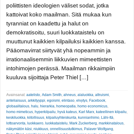
poliittisten ideologien väliset sodat, jotka
kattoivat koko maailman. Sitä mukaa kun
tyranniat on kaadettu ja halut on
demokratisoitu, suuri luokkataistelu on
muuttunut kaikkien kilpailuksi kaikkien kanssa.
Pääomavirrat siirtyvät yhä nopeammin ja
irrationaalisemmin liikkuvien mimeettisten
intohimojen perässä. Maailman rikkaimpiin
kuuluva sijoittaja Peter Thiel […]
Avainsanat:
aatelisto
,
Adam Smith
,
ahneus
,
alaluokka
,
altruismi
,
anteliaisuus
,
arkkityyppi
,
egoismi
,
elintaso
,
elvytys
,
Facebook
,
globaalitalous
,
halu
,
hierarkia
,
homeopatia
,
homo economicus
,
homo mimeticus
,
hyperkilpailu
,
hyvä kateus
,
Karl Marx
,
kateellinen kilpailu
,
keskiluokka
,
kiitollisuus
,
kilpailuyhteiskunta
,
kunnianhimo
,
Lähi-Itä
,
lottoarvonta
,
luokkaero
,
luokkataistelu
,
Mark Zuckerberg
,
markkinatalous
,
näkymätön käsi
,
niukkuus
,
onnellisuustutkimus
,
Palaver Wolfgang
,