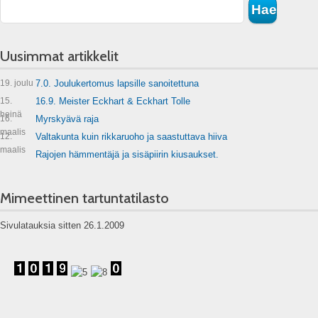
Uusimmat artikkelit
19. joulu
7.0. Joulukertomus lapsille sanoitettuna
15.
16.9. Meister Eckhart & Eckhart Tolle
heinä
16.
Myrskyävä raja
maalis
12.
Valtakunta kuin rikkaruoho ja saastuttava hiiva
maalis
Rajojen hämmentäjä ja sisäpiirin kiusaukset.
Mimeettinen tartuntatilasto
Sivulatauksia sitten 26.1.2009