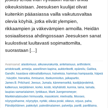
oikeuksistaan. Jeesuksen kuulijat olivat
kuitenkin pääasiassa vailla vaikutusvaltaa
olevia köyhiä, jotka elivät ylempien,
rikkaampien ja väkevämpien armoilla. Heidän
sosiaalisessa ahdingossaan Jeesuksen sanat
kuulostivat luultavasti sopimattomilta,
suorastaan […]
Avainsanat:
alastomuus
,
alkuseurakunta
,
anteliaisuus
,
anthistemi
,
aristokraatti
,
armeija
,
aseellinen kapina
,
auktoriteetti
,
epäreilu
,
Galilea
,
Gandhi
,
haastava väkivallattomuus
,
halveksia
,
hammas hampaasta
,
häpeä
,
hävytön
,
hierarkia
,
ihmisarvo
,
itsekunnioitus
,
jalkapartio
,
James B. Pritchard
,
Jeesus
,
Jumala
,
kämmenselkä
,
kastijärjestelmä
,
katkeruus
,
kerjäläinen
,
korko
,
kosto
,
köyhälistö
,
kunnia
,
laina
,
lainata
,
laupias samarialainen
,
lynkkaus
,
Mark Juergensmeyer
,
Markkinatalouden hirmuvalta
,
masokismi
,
mielivalta
,
Mooses
,
nöyryysihanne
,
nöyryytys
,
nyrkki
,
oikea poski
,
oikeus
,
orjuus
,
paha
,
Päivätyöläinen
,
pakkotyö
,
palestiinalainen
,
palvelija
,
pantti
,
panttilaina
,