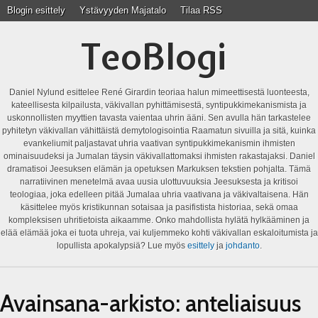
Blogin esittely
Ystävyyden Majatalo
Tilaa RSS
TeoBlogi
Daniel Nylund esittelee René Girardin teoriaa halun mimeettisestä luonteesta,
kateellisesta kilpailusta, väkivallan pyhittämisestä, syntipukkimekanismista ja
uskonnollisten myyttien tavasta vaientaa uhrin ääni. Sen avulla hän tarkastelee
pyhitetyn väkivallan vähittäistä demytologisointia Raamatun sivuilla ja sitä, kuinka
evankeliumit paljastavat uhria vaativan syntipukkimekanismin ihmisten
ominaisuudeksi ja Jumalan täysin väkivallattomaksi ihmisten rakastajaksi. Daniel
dramatisoi Jeesuksen elämän ja opetuksen Markuksen tekstien pohjalta. Tämä
narratiivinen menetelmä avaa uusia ulottuvuuksia Jeesuksesta ja kritisoi
teologiaa, joka edelleen pitää Jumalaa uhria vaativana ja väkivaltaisena. Hän
käsittelee myös kristikunnan sotaisaa ja pasifistista historiaa, sekä omaa
kompleksisen uhritietoista aikaamme. Onko mahdollista hylätä hylkääminen ja
elää elämää joka ei tuota uhreja, vai kuljemmeko kohti väkivallan eskaloitumista ja
lopullista apokalypsiä? Lue myös
esittely
ja
johdanto
.
Avainsana-arkisto:
anteliaisuus