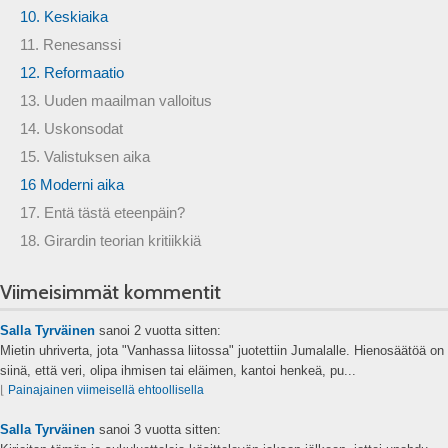
10. Keskiaika
11. Renesanssi
12. Reformaatio
13. Uuden maailman valloitus
14. Uskonsodat
15. Valistuksen aika
16 Moderni aika
17. Entä tästä eteenpäin?
18. Girardin teorian kritiikkiä
Viimeisimmät kommentit
Salla Tyrväinen
sanoi
2 vuotta sitten:
Mietin uhriverta, jota "Vanhassa liitossa" juotettiin Jumalalle. Hienosäätöä on
siinä, että veri, olipa ihmisen tai eläimen, kantoi henkeä, pu...
⌊
Painajainen viimeisellä ehtoollisella
Salla Tyrväinen
sanoi
3 vuotta sitten: