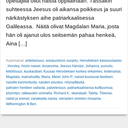
opettajilla ollut naisia oppilainaan. Tässäkin
suhteessa Jeesus oli aikansa poikkeus ja suuri
närkästyksen aihe patriarkaalisessa
Galileassa. Näitä olivat Magdalan Maria, josta
hän oli ajanut ulos seitsemän pahaa henkeä,
Aina […]
Avainsanat:
anteliaisuus
,
aviopuolison suojelu
,
Herodeksen kalasuolaamo
,
Horsley
,
hovin naiset
,
ilosanoma
,
Jeesus härnäsi
,
Johanna
,
juoruilu
,
kiitollisuus
,
kuukautiset
,
Kuusas Herodeksen korkea virkamies
,
leskinaisia
,
Magdala
,
mainehaitta
,
Maria
,
Meier John P.
,
naiset kuuluivat itselleen
,
naisille kunnioitusta
,
naisten avustus
,
nöyryyttävää
,
pahojen henkien vallasta
,
palvelevuus
,
patriarkaalisessa kulttuurissa
,
pöyristys
,
rakkauden voimalla
,
Richard A.
,
skandaali
,
Tabita
,
Tiberias
,
vallat ja voimat
,
varakkaita naisia
,
vieraiden voimien riivaama
,
Witherington III Ben.