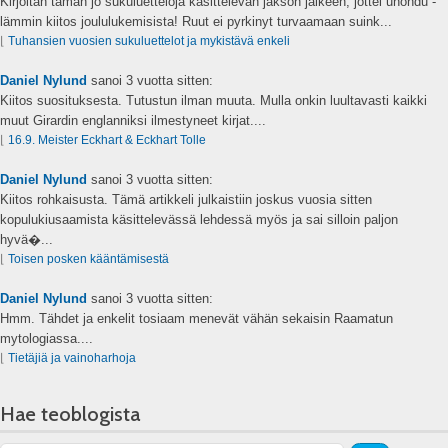
Kirjoitan tämän jo sukuluetteloja käsittelevän jakson jälkeen, jottei unohdu -
lämmin kiitos joululukemisista! Ruut ei pyrkinyt turvaamaan suink...
⌊
Tuhansien vuosien sukuluettelot ja mykistävä enkeli
Daniel Nylund
sanoi
3 vuotta sitten:
Kiitos suosituksesta. Tutustun ilman muuta. Mulla onkin luultavasti kaikki
muut Girardin englanniksi ilmestyneet kirjat....
⌊
16.9. Meister Eckhart & Eckhart Tolle
Daniel Nylund
sanoi
3 vuotta sitten:
Kiitos rohkaisusta. Tämä artikkeli julkaistiin joskus vuosia sitten
kopulukiusaamista käsittelevässä lehdessä myös ja sai silloin paljon
hyvä�...
⌊
Toisen posken kääntämisestä
Daniel Nylund
sanoi
3 vuotta sitten:
Hmm. Tähdet ja enkelit tosiaam menevät vähän sekaisin Raamatun
mytologiassa....
⌊
Tietäjiä ja vainoharhoja
Hae teoblogista