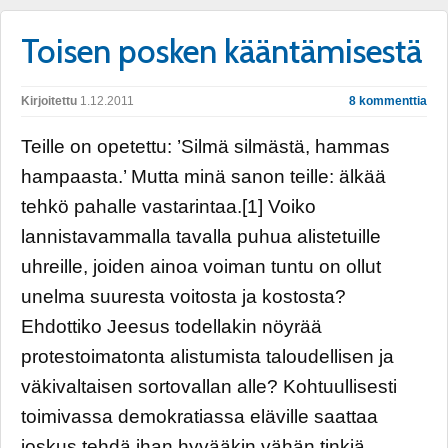
Toisen posken kääntämisestä
Kirjoitettu
1.12.2011
8 kommenttia
Teille on opetettu: ’Silmä silmästä, hammas
hampaasta.’ Mutta minä sanon teille: älkää
tehkö pahalle vastarintaa.[1] Voiko
lannistavammalla tavalla puhua alistetuille
uhreille, joiden ainoa voiman tuntu on ollut
unelma suuresta voitosta ja kostosta?
Ehdottiko Jeesus todellakin nöyrää
protestoimatonta alistumista taloudellisen ja
väkivaltaisen sortovallan alle? Kohtuullisesti
toimivassa demokratiassa eläville saattaa
joskus tehdä ihan hyvääkin vähän tinkiä