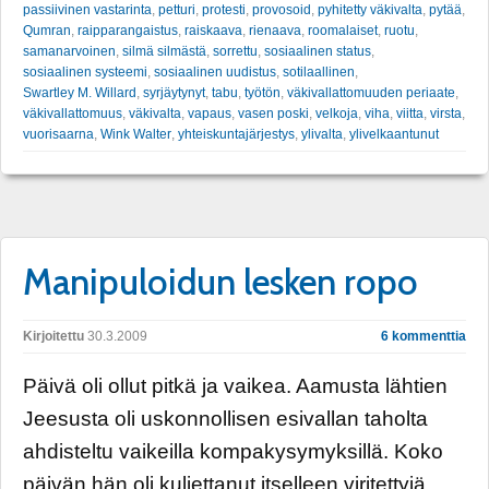
passiivinen vastarinta
,
petturi
,
protesti
,
provosoid
,
pyhitetty väkivalta
,
pytää
,
Qumran
,
raipparangaistus
,
raiskaava
,
rienaava
,
roomalaiset
,
ruotu
,
samanarvoinen
,
silmä silmästä
,
sorrettu
,
sosiaalinen status
,
sosiaalinen systeemi
,
sosiaalinen uudistus
,
sotilaallinen
,
Swartley M. Willard
,
syrjäytynyt
,
tabu
,
työtön
,
väkivallattomuuden periaate
,
väkivallattomuus
,
väkivalta
,
vapaus
,
vasen poski
,
velkoja
,
viha
,
viitta
,
virsta
,
vuorisaarna
,
Wink Walter
,
yhteiskuntajärjestys
,
ylivalta
,
ylivelkaantunut
Manipuloidun lesken ropo
Kirjoitettu
30.3.2009
6 kommenttia
Päivä oli ollut pitkä ja vaikea. Aamusta lähtien
Jeesusta oli uskonnollisen esivallan taholta
ahdisteltu vaikeilla kompakysymyksillä. Koko
päivän hän oli kuljettanut itselleen viritettyjä