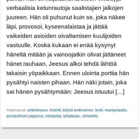
verbaalisia ketunrautoja saalistajien jalkojen
juureen. Hän oli puhunut kuin se, joka näkee
läpi, provosoi, kyseenalaistaa ja jättää
vaikeiden asioiden oivaltamisen kuulijoiden
vastuulle. Koska kukaan ei enää kysynyt
häneltä mitään ja vainoojatkin olivat jättäneet
hänet rauhaan, Jeesus alkoi tehdä lähtöä
takaisin yöpaikkaan. Ennen ulointa porttia hän
pysähtyi naisten pihaan. Hän näki jotain, joka
sai hänen pysähtymään: Jeesus istuutui […]
Avainsanat:
anteliaisuus
,
kolehti
,
köyhä leskinainen
,
leski
,
manipulaatio
,
porvarillinen pappeus
,
rahalahja
,
tyhjätasku
,
uhriarkku