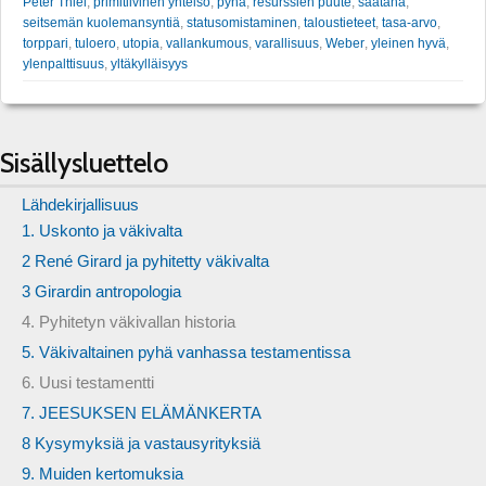
Peter Thiel
,
primitiivinen yhteisö
,
pyhä
,
resurssien puute
,
saatana
,
seitsemän kuolemansyntiä
,
statusomistaminen
,
taloustieteet
,
tasa-arvo
,
torppari
,
tuloero
,
utopia
,
vallankumous
,
varallisuus
,
Weber
,
yleinen hyvä
,
ylenpalttisuus
,
yltäkylläisyys
Sisällysluettelo
Lähdekirjallisuus
1. Uskonto ja väkivalta
2 René Girard ja pyhitetty väkivalta
3 Girardin antropologia
4. Pyhitetyn väkivallan historia
5. Väkivaltainen pyhä vanhassa testamentissa
6. Uusi testamentti
7. JEESUKSEN ELÄMÄNKERTA
8 Kysymyksiä ja vastausyrityksiä
9. Muiden kertomuksia