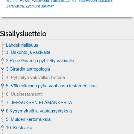
Walther Hewel
,
Westworld
,
Williams James
,
Ystävyyden Majatalo
,
Zarahustra
,
Zygmunt Bauman
Sisällysluettelo
Lähdekirjallisuus
1. Uskonto ja väkivalta
2 René Girard ja pyhitetty väkivalta
3 Girardin antropologia
4. Pyhitetyn väkivallan historia
5. Väkivaltainen pyhä vanhassa testamentissa
6. Uusi testamentti
7. JEESUKSEN ELÄMÄNKERTA
8 Kysymyksiä ja vastausyrityksiä
9. Muiden kertomuksia
10. Keskiaika