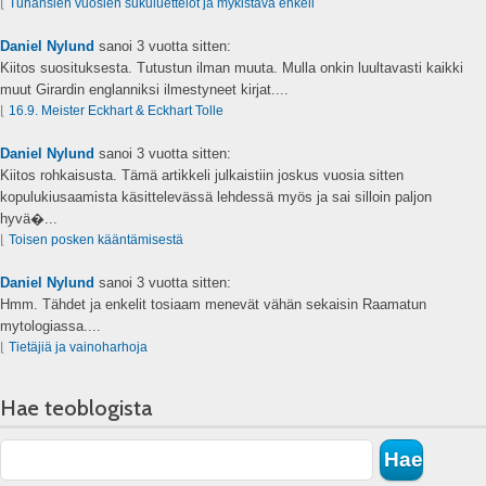
⌊
Tuhansien vuosien sukuluettelot ja mykistävä enkeli
Daniel Nylund
sanoi
3 vuotta sitten:
Kiitos suosituksesta. Tutustun ilman muuta. Mulla onkin luultavasti kaikki
muut Girardin englanniksi ilmestyneet kirjat....
⌊
16.9. Meister Eckhart & Eckhart Tolle
Daniel Nylund
sanoi
3 vuotta sitten:
Kiitos rohkaisusta. Tämä artikkeli julkaistiin joskus vuosia sitten
kopulukiusaamista käsittelevässä lehdessä myös ja sai silloin paljon
hyvä�...
⌊
Toisen posken kääntämisestä
Daniel Nylund
sanoi
3 vuotta sitten:
Hmm. Tähdet ja enkelit tosiaam menevät vähän sekaisin Raamatun
mytologiassa....
⌊
Tietäjiä ja vainoharhoja
Hae teoblogista