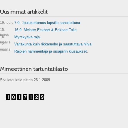
Uusimmat artikkelit
19. joulu
7.0. Joulukertomus lapsille sanoitettuna
15.
16.9. Meister Eckhart & Eckhart Tolle
heinä
16.
Myrskyävä raja
maalis
12.
Valtakunta kuin rikkaruoho ja saastuttava hiiva
maalis
Rajojen hämmentäjä ja sisäpiirin kiusaukset.
Mimeettinen tartuntatilasto
Sivulatauksia sitten 26.1.2009