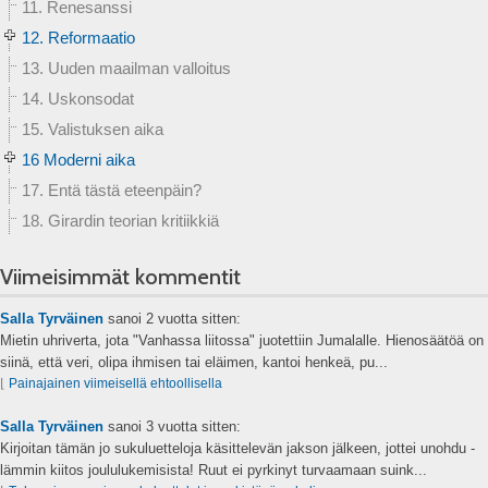
11. Renesanssi
12. Reformaatio
13. Uuden maailman valloitus
14. Uskonsodat
15. Valistuksen aika
16 Moderni aika
17. Entä tästä eteenpäin?
18. Girardin teorian kritiikkiä
Viimeisimmät kommentit
Salla Tyrväinen
sanoi
2 vuotta sitten:
Mietin uhriverta, jota "Vanhassa liitossa" juotettiin Jumalalle. Hienosäätöä on
siinä, että veri, olipa ihmisen tai eläimen, kantoi henkeä, pu...
⌊
Painajainen viimeisellä ehtoollisella
Salla Tyrväinen
sanoi
3 vuotta sitten:
Kirjoitan tämän jo sukuluetteloja käsittelevän jakson jälkeen, jottei unohdu -
lämmin kiitos joululukemisista! Ruut ei pyrkinyt turvaamaan suink...