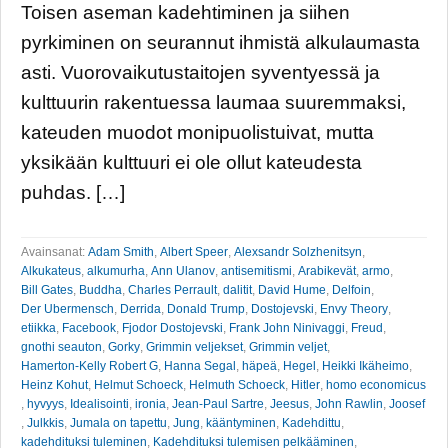
Toisen aseman kadehtiminen ja siihen
pyrkiminen on seurannut ihmistä alkulaumasta
asti. Vuorovaikutustaitojen syventyessä ja
kulttuurin rakentuessa laumaa suuremmaksi,
kateuden muodot monipuolistuivat, mutta
yksikään kulttuuri ei ole ollut kateudesta
puhdas. […]
Avainsanat:
Adam Smith
,
Albert Speer
,
Alexsandr Solzhenitsyn
,
Alkukateus
,
alkumurha
,
Ann Ulanov
,
antisemitismi
,
Arabikevät
,
armo
,
Bill Gates
,
Buddha
,
Charles Perrault
,
dalitit
,
David Hume
,
Delfoin
,
Der Ubermensch
,
Derrida
,
Donald Trump
,
Dostojevski
,
Envy Theory
,
etiikka
,
Facebook
,
Fjodor Dostojevski
,
Frank John Ninivaggi
,
Freud
,
gnothi seauton
,
Gorky
,
Grimmin veljekset
,
Grimmin veljet
,
Hamerton-Kelly Robert G
,
Hanna Segal
,
häpeä
,
Hegel
,
Heikki Ikäheimo
,
Heinz Kohut
,
Helmut Schoeck
,
Helmuth Schoeck
,
Hitler
,
homo economicus
,
hyvyys
,
Idealisointi
,
ironia
,
Jean-Paul Sartre
,
Jeesus
,
John Rawlin
,
Joosef
,
Julkkis
,
Jumala on tapettu
,
Jung
,
kääntyminen
,
Kadehdittu
,
kadehdituksi tuleminen
,
Kadehdituksi tulemisen pelkääminen
,