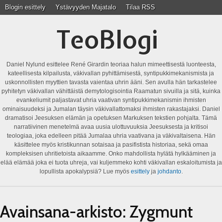
Blogin esittely
Ystävyyden Majatalo
Tilaa RSS
TeoBlogi
Daniel Nylund esittelee René Girardin teoriaa halun mimeettisestä luonteesta,
kateellisesta kilpailusta, väkivallan pyhittämisestä, syntipukkimekanismista ja
uskonnollisten myyttien tavasta vaientaa uhrin ääni. Sen avulla hän tarkastelee
pyhitetyn väkivallan vähittäistä demytologisointia Raamatun sivuilla ja sitä, kuinka
evankeliumit paljastavat uhria vaativan syntipukkimekanismin ihmisten
ominaisuudeksi ja Jumalan täysin väkivallattomaksi ihmisten rakastajaksi. Daniel
dramatisoi Jeesuksen elämän ja opetuksen Markuksen tekstien pohjalta. Tämä
narratiivinen menetelmä avaa uusia ulottuvuuksia Jeesuksesta ja kritisoi
teologiaa, joka edelleen pitää Jumalaa uhria vaativana ja väkivaltaisena. Hän
käsittelee myös kristikunnan sotaisaa ja pasifistista historiaa, sekä omaa
kompleksisen uhritietoista aikaamme. Onko mahdollista hylätä hylkääminen ja
elää elämää joka ei tuota uhreja, vai kuljemmeko kohti väkivallan eskaloitumista ja
lopullista apokalypsiä? Lue myös
esittely
ja
johdanto
.
Avainsana-arkisto:
Zygmunt