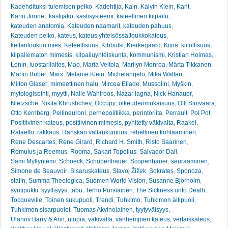
Kadehdituksi tulemisen pelko
,
Kadehtija
,
Kain
,
Kalvin Klein
,
Kant
,
Karin Jironet
,
kastijako
,
kastisysteemi
,
kateellinen kilpailu
,
kateuden anatomia
,
Kateuden naamarit
,
kateuden pahuus
,
Kateuden pelko
,
kateus
,
kateus yhteisössäJoukkokateus
,
kellariloukun mies
,
Keteellisuus
,
Kibbutsi
,
Kierkegaard
,
Kiina
,
kiitollisuus
,
kilpailematon mimesis
,
kilpailuyhteiskunta
,
kommunismi
,
Kristian Holmas
,
Lenin
,
luostarilaitos
,
Mao
,
Maria Veitola
,
Marilyn Monroa
,
Märta Tikkanen
,
Martin Buber
,
Marx
,
Melanie Klein
,
Michelangelo
,
Mika Waltari
,
Milton Glaser
,
mimeettinen halu
,
Mircea Eliade
,
Mussolini
,
Myškin
,
mytologisointi
,
myytti
,
Nalle Wahlroos
,
Nazar lagna
,
Nick Hanauer
,
Nietzsche
,
Nikita Khrushchev
,
Occupy
,
oikeudenmukaisuus
,
Olli Sinivaara
,
Otto Kernberg
,
Peilineuroni
,
perhepolitiikka
,
perintöriita
,
Perrault
,
Pol Pot
,
Positiivinen kateus
,
positiivinen mimesis
,
pyhitetty väkivalta
,
Raakel
,
Rafaello
,
rakkaus
,
Ranskan vallankumous
,
rehellinen kohtaaminen
,
Rene Descartes
,
Rene Girard
,
Richard H. Smith
,
Risto Saarinen
,
Romulus ja Reemus
,
Rooma
,
Sakari Topelius
,
Salvador Dali
,
Sami Myllyniemi
,
Schoeck
,
Schopenhauer
,
Scopenhauer
,
seuraaminen
,
Simone de Beauvoir
,
Sisaruskateus
,
Slavoj Žižek
,
Sokrates
,
Sponoza
,
stalin
,
Summa Theologica
,
Suomen World Vision
,
Susanne Björholm
,
syntipukki
,
syyllisyys
,
tabu
,
Terho Pursiainen
,
The Sickness unto Death
,
Tocqueville
,
Toinen sukupuoli
,
Trendi
,
Tuhkimo
,
Tuhkimon äitipuoli
,
Tuhkimon sisarpuolet
,
Tuomas Akvinolainen
,
tyytyväisyys
,
Ulanov Barry & Ann
,
utopia
,
väkivalta
,
vanhempien kateus
,
vertaiskateus
,