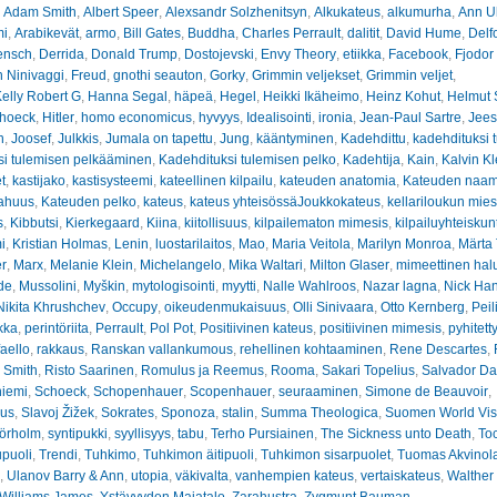
:
Adam Smith
,
Albert Speer
,
Alexsandr Solzhenitsyn
,
Alkukateus
,
alkumurha
,
Ann U
mi
,
Arabikevät
,
armo
,
Bill Gates
,
Buddha
,
Charles Perrault
,
dalitit
,
David Hume
,
Delf
ensch
,
Derrida
,
Donald Trump
,
Dostojevski
,
Envy Theory
,
etiikka
,
Facebook
,
Fjodor
 Ninivaggi
,
Freud
,
gnothi seauton
,
Gorky
,
Grimmin veljekset
,
Grimmin veljet
,
elly Robert G
,
Hanna Segal
,
häpeä
,
Hegel
,
Heikki Ikäheimo
,
Heinz Kohut
,
Helmut 
hoeck
,
Hitler
,
homo economicus
,
hyvyys
,
Idealisointi
,
ironia
,
Jean-Paul Sartre
,
Jees
n
,
Joosef
,
Julkkis
,
Jumala on tapettu
,
Jung
,
kääntyminen
,
Kadehdittu
,
kadehdituksi 
si tulemisen pelkääminen
,
Kadehdituksi tulemisen pelko
,
Kadehtija
,
Kain
,
Kalvin Kl
t
,
kastijako
,
kastisysteemi
,
kateellinen kilpailu
,
kateuden anatomia
,
Kateuden naam
ahuus
,
Kateuden pelko
,
kateus
,
kateus yhteisössäJoukkokateus
,
kellariloukun mies
s
,
Kibbutsi
,
Kierkegaard
,
Kiina
,
kiitollisuus
,
kilpailematon mimesis
,
kilpailuyhteiskun
i
,
Kristian Holmas
,
Lenin
,
luostarilaitos
,
Mao
,
Maria Veitola
,
Marilyn Monroa
,
Märta
er
,
Marx
,
Melanie Klein
,
Michelangelo
,
Mika Waltari
,
Milton Glaser
,
mimeettinen hal
de
,
Mussolini
,
Myškin
,
mytologisointi
,
myytti
,
Nalle Wahlroos
,
Nazar lagna
,
Nick Ha
Nikita Khrushchev
,
Occupy
,
oikeudenmukaisuus
,
Olli Sinivaara
,
Otto Kernberg
,
Peil
kka
,
perintöriita
,
Perrault
,
Pol Pot
,
Positiivinen kateus
,
positiivinen mimesis
,
pyhitett
aello
,
rakkaus
,
Ranskan vallankumous
,
rehellinen kohtaaminen
,
Rene Descartes
,
 Smith
,
Risto Saarinen
,
Romulus ja Reemus
,
Rooma
,
Sakari Topelius
,
Salvador Da
niemi
,
Schoeck
,
Schopenhauer
,
Scopenhauer
,
seuraaminen
,
Simone de Beauvoir
,
eus
,
Slavoj Žižek
,
Sokrates
,
Sponoza
,
stalin
,
Summa Theologica
,
Suomen World Vis
örholm
,
syntipukki
,
syyllisyys
,
tabu
,
Terho Pursiainen
,
The Sickness unto Death
,
Toc
puoli
,
Trendi
,
Tuhkimo
,
Tuhkimon äitipuoli
,
Tuhkimon sisarpuolet
,
Tuomas Akvinol
,
Ulanov Barry & Ann
,
utopia
,
väkivalta
,
vanhempien kateus
,
vertaiskateus
,
Walther
Williams James
,
Ystävyyden Majatalo
,
Zarahustra
,
Zygmunt Bauman