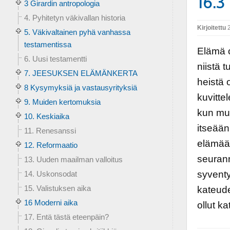
16.3
3 Girardin antropologia
4. Pyhitetyn väkivallan historia
Kirjoitettu
2
5. Väkivaltainen pyhä vanhassa
testamentissa
Elämä o
6. Uusi testamentti
niistä 
7. JEESUKSEN ELÄMÄNKERTA
heistä 
8 Kysymyksiä ja vastausyrityksiä
kuvitte
9. Muiden kertomuksia
kun mui
10. Keskiaika
itseään
11. Renesanssi
elämää
12. Reformaatio
seurann
13. Uuden maailman valloitus
syventy
14. Uskonsodat
15. Valistuksen aika
kateude
16 Moderni aika
ollut k
17. Entä tästä eteenpäin?