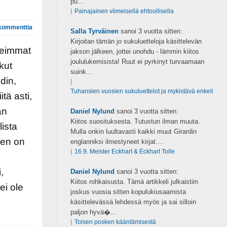
pu...
⌊
Painajainen viimeisellä ehtoollisella
kommenttia
Salla Tyrväinen
sanoi
3 vuotta sitten:
Kirjoitan tämän jo sukuluetteloja käsittelevän
seimmat
jakson jälkeen, jottei unohdu - lämmin kiitos
joululukemisista! Ruut ei pyrkinyt turvaamaan
kut
suink...
din,
⌊
Tuhansien vuosien sukuluettelot ja mykistävä enkeli
tä asti,
an
Daniel Nylund
sanoi
3 vuotta sitten:
Kiitos suosituksesta. Tutustun ilman muuta.
lista
Mulla onkin luultavasti kaikki muut Girardin
nen on
englanniksi ilmestyneet kirjat....
⌊
16.9. Meister Eckhart & Eckhart Tolle
,
Daniel Nylund
sanoi
3 vuotta sitten:
Kiitos rohkaisusta. Tämä artikkeli julkaistiin
ei ole
joskus vuosia sitten kopulukiusaamista
käsittelevässä lehdessä myös ja sai silloin
paljon hyvä�...
⌊
Toisen posken kääntämisestä