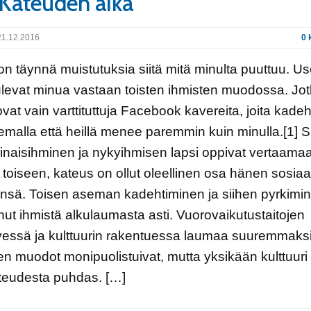
 Kateuden aika
1.12.2016
0 
n täynnä muistutuksia siitä mitä minulta puuttuu. U
tulevat minua vastaan toisten ihmisten muodossa. Jot
ovat vain varttituttuja Facebook kavereita, joita kadeh
lemalla että heillä menee paremmin kuin minulla.[1] Sii
naisihminen ja nykyihmisen lapsi oppivat vertaama
 toiseen, kateus on ollut oleellinen osa hänen sosiaa
nsä. Toisen aseman kadehtiminen ja siihen pyrkimi
ut ihmistä alkulaumasta asti. Vuorovaikutustaitojen
essä ja kulttuurin rakentuessa laumaa suuremmaksi
n muodot monipuolistuivat, mutta yksikään kulttuuri 
ateudesta puhdas. […]