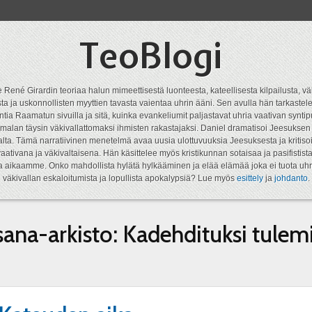
TeoBlogi
 René Girardin teoriaa halun mimeettisestä luonteesta, kateellisesta kilpailusta, vä
a ja uskonnollisten myyttien tavasta vaientaa uhrin ääni. Sen avulla hän tarkastele
ntia Raamatun sivuilla ja sitä, kuinka evankeliumit paljastavat uhria vaativan syn
malan täysin väkivallattomaksi ihmisten rakastajaksi. Daniel dramatisoi Jeesukse
lta. Tämä narratiivinen menetelmä avaa uusia ulottuvuuksia Jeesuksesta ja kritisoi
aativana ja väkivaltaisena. Hän käsittelee myös kristikunnan sotaisaa ja pasifistist
ta aikaamme. Onko mahdollista hylätä hylkääminen ja elää elämää joka ei tuota uhr
väkivallan eskaloitumista ja lopullista apokalypsiä? Lue myös
esittely
ja
johdanto
.
sana-arkisto:
Kadehdituksi tulem