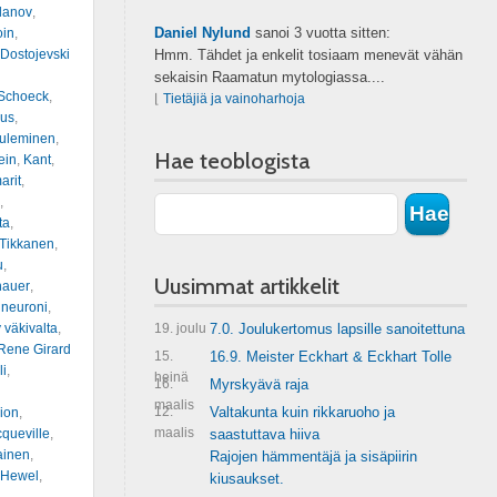
lanov
,
Daniel Nylund
sanoi
3 vuotta sitten:
oin
,
 Dostojevski
Hmm. Tähdet ja enkelit tosiaam menevät vähän
sekaisin Raamatun mytologiassa....
Schoeck
,
⌊
Tietäjiä ja vainoharhoja
us
,
tuleminen
,
Hae teoblogista
ein
,
Kant
,
arit
,
,
ta
,
 Tikkanen
,
u
,
Uusimmat artikkelit
nauer
,
ineuroni
,
y väkivalta
,
19. joulu
7.0. Joulukertomus lapsille sanoitettuna
Rene Girard
15.
16.9. Meister Eckhart & Eckhart Tolle
li
,
heinä
16.
Myrskyävä raja
maalis
12.
Valtakunta kuin rikkaruoho ja
ion
,
maalis
queville
,
saastuttava hiiva
ainen
,
Rajojen hämmentäjä ja sisäpiirin
 Hewel
,
kiusaukset.