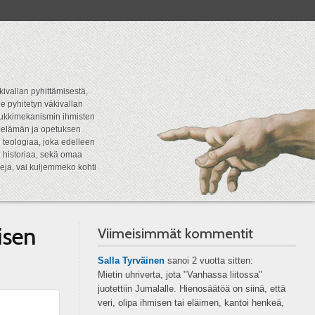
kivallan pyhittämisestä,
e pyhitetyn väkivallan
tipukkimekanismin ihmisten
n elämän ja opetuksen
 teologiaa, joka edelleen
a historiaa, sekä omaa
eja, vai kuljemmeko kohti
isen
Viimeisimmät kommentit
Salla Tyrväinen
sanoi
2 vuotta sitten:
Mietin uhriverta, jota "Vanhassa liitossa"
juotettiin Jumalalle. Hienosäätöä on siinä, että
veri, olipa ihmisen tai eläimen, kantoi henkeä,