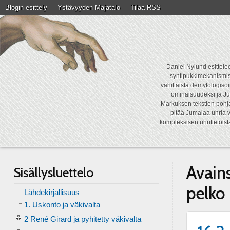
Blogin esittely
Ystävyyden Majatalo
Tilaa RSS
Daniel Nylund esittelee
syntipukkimekanismist
vähittäistä demytologisoi
ominaisuudeksi ja Ju
Markuksen tekstien pohja
pitää Jumalaa uhria v
kompleksisen uhritietois
Avain
Sisällysluettelo
pelko
Lähdekirjallisuus
1. Uskonto ja väkivalta
2 René Girard ja pyhitetty väkivalta