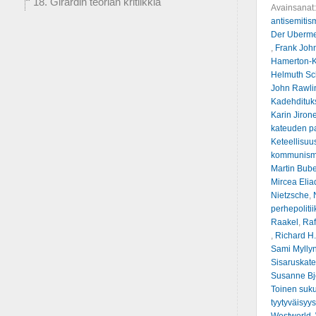
18. Girardin teorian kritiikkiä
Avainsanat
antisemitis
Der Uberm
,
Frank John
Hamerton-K
Helmuth Sc
John Rawli
Kadehdituk
Karin Jirone
kateuden p
Keteellisuu
kommunism
Martin Bub
Mircea Elia
Nietzsche
,
perhepolitii
Raakel
,
Raf
,
Richard H.
Sami Mylly
Sisaruskat
Susanne Bj
Toinen suku
tyytyväisyys
Westworld
,