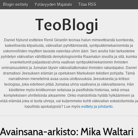
Blogin esittely
Ystävyyden Majatalo
Tilaa RSS
TeoBlogi
Daniel Nylund esittelee René Girardin teoriaa halun mimeettisestä luonteesta,
kateellisesta kilpailusta, väkivallan pyhittämisestä, syntipukkimekanismista ja
uskonnollisten myyttien tavasta vaientaa uhrin ääni. Sen avulla hän tarkastelee
pyhitetyn väkivallan vähittäistä demytologisointia Raamatun sivuilla ja sitä, kuinka
evankeliumit paljastavat uhria vaativan syntipukkimekanismin ihmisten
ominaisuudeksi ja Jumalan täysin väkivallattomaksi ihmisten rakastajaksi. Daniel
dramatisoi Jeesuksen elämän ja opetuksen Markuksen tekstien pohjalta. Tämä
narratiivinen menetelmä avaa uusia ulottuvuuksia Jeesuksesta ja kritisoi
teologiaa, joka edelleen pitää Jumalaa uhria vaativana ja väkivaltaisena. Hän
käsittelee myös kristikunnan sotaisaa ja pasifistista historiaa, sekä omaa
kompleksisen uhritietoista aikaamme. Onko mahdollista hylätä hylkääminen ja
elää elämää joka ei tuota uhreja, vai kuljemmeko kohti väkivallan eskaloitumista ja
lopullista apokalypsiä? Lue myös
esittely
ja
johdanto
.
Avainsana-arkisto:
Mika Waltari