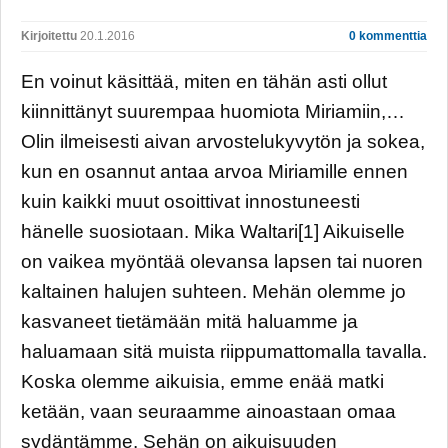
Kirjoitettu
20.1.2016
0 kommenttia
En voinut käsittää, miten en tähän asti ollut
kiinnittänyt suurempaa huomiota Miriamiin,…
Olin ilmeisesti aivan arvostelukyvytön ja sokea,
kun en osannut antaa arvoa Miriamille ennen
kuin kaikki muut osoittivat innostuneesti
hänelle suosiotaan. Mika Waltari[1] Aikuiselle
on vaikea myöntää olevansa lapsen tai nuoren
kaltainen halujen suhteen. Mehän olemme jo
kasvaneet tietämään mitä haluamme ja
haluamaan sitä muista riippumattomalla tavalla.
Koska olemme aikuisia, emme enää matki
ketään, vaan seuraamme ainoastaan omaa
sydäntämme. Sehän on aikuisuuden