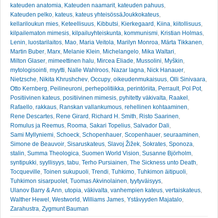
kateuden anatomia
,
Kateuden naamarit
,
kateuden pahuus
,
Kateuden pelko
,
kateus
,
kateus yhteisössäJoukkokateus
,
kellariloukun mies
,
Keteellisuus
,
Kibbutsi
,
Kierkegaard
,
Kiina
,
kiitollisuus
,
kilpailematon mimesis
,
kilpailuyhteiskunta
,
kommunismi
,
Kristian Holmas
,
Lenin
,
luostarilaitos
,
Mao
,
Maria Veitola
,
Marilyn Monroa
,
Märta Tikkanen
,
Martin Buber
,
Marx
,
Melanie Klein
,
Michelangelo
,
Mika Waltari
,
Milton Glaser
,
mimeettinen halu
,
Mircea Eliade
,
Mussolini
,
Myškin
,
mytologisointi
,
myytti
,
Nalle Wahlroos
,
Nazar lagna
,
Nick Hanauer
,
Nietzsche
,
Nikita Khrushchev
,
Occupy
,
oikeudenmukaisuus
,
Olli Sinivaara
,
Otto Kernberg
,
Peilineuroni
,
perhepolitiikka
,
perintöriita
,
Perrault
,
Pol Pot
,
Positiivinen kateus
,
positiivinen mimesis
,
pyhitetty väkivalta
,
Raakel
,
Rafaello
,
rakkaus
,
Ranskan vallankumous
,
rehellinen kohtaaminen
,
Rene Descartes
,
Rene Girard
,
Richard H. Smith
,
Risto Saarinen
,
Romulus ja Reemus
,
Rooma
,
Sakari Topelius
,
Salvador Dali
,
Sami Myllyniemi
,
Schoeck
,
Schopenhauer
,
Scopenhauer
,
seuraaminen
,
Simone de Beauvoir
,
Sisaruskateus
,
Slavoj Žižek
,
Sokrates
,
Sponoza
,
stalin
,
Summa Theologica
,
Suomen World Vision
,
Susanne Björholm
,
syntipukki
,
syyllisyys
,
tabu
,
Terho Pursiainen
,
The Sickness unto Death
,
Tocqueville
,
Toinen sukupuoli
,
Trendi
,
Tuhkimo
,
Tuhkimon äitipuoli
,
Tuhkimon sisarpuolet
,
Tuomas Akvinolainen
,
tyytyväisyys
,
Ulanov Barry & Ann
,
utopia
,
väkivalta
,
vanhempien kateus
,
vertaiskateus
,
Walther Hewel
,
Westworld
,
Williams James
,
Ystävyyden Majatalo
,
Zarahustra
,
Zygmunt Bauman