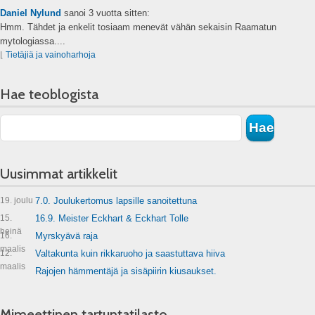
Daniel Nylund
sanoi
3 vuotta sitten:
Hmm. Tähdet ja enkelit tosiaam menevät vähän sekaisin Raamatun
mytologiassa....
⌊
Tietäjiä ja vainoharhoja
Hae teoblogista
Uusimmat artikkelit
19. joulu
7.0. Joulukertomus lapsille sanoitettuna
15.
16.9. Meister Eckhart & Eckhart Tolle
heinä
16.
Myrskyävä raja
maalis
12.
Valtakunta kuin rikkaruoho ja saastuttava hiiva
maalis
Rajojen hämmentäjä ja sisäpiirin kiusaukset.
Mimeettinen tartuntatilasto