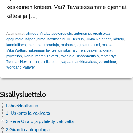
keskeinen kriteeri. Vai? Tavatessamme ojennat
kätesi ja […]
Avainsanat:
ahneus
,
Arafat
,
asevarustelu
,
autonomia
,
epäitsekäs
,
epäjumala
,
häpeä
,
himo
,
hottikset
,
hullu
,
Jeesus
,
Jukka Relander
,
Kättely
,
kunnioittava
,
maailmanparantaja
,
mainostaja
,
materialismi
,
matkia
,
Mika Waltari
,
näkemään lävitse
,
omistushaluinen
,
osakemarkkinat
,
pyyteetön
,
Rabin
,
rantabulevardi
,
ravintola
,
sisäänheittäjä
,
tervehdys
,
Tuomas Nevanlinna
,
uhrikulttuuri
,
vapaa markkinatalous
,
verenhimo
,
Wolfgang Palaver
Sisällysluettelo
Lähdekirjallisuus
1. Uskonto ja väkivalta
2 René Girard ja pyhitetty väkivalta
3 Girardin antropologia