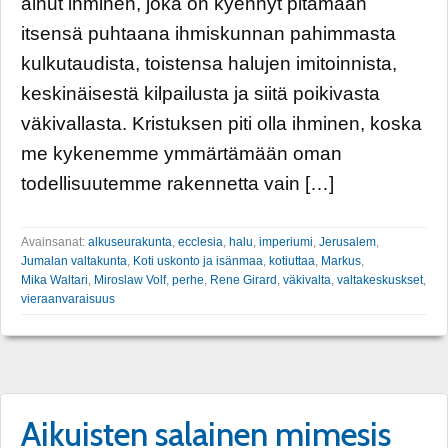
ainut ihminen, joka on kyennyt pitämään
itsensä puhtaana ihmiskunnan pahimmasta
kulkutaudista, toistensa halujen imitoinnista,
keskinäisestä kilpailusta ja siitä poikivasta
väkivallasta. Kristuksen piti olla ihminen, koska
me kykenemme ymmärtämään oman
todellisuutemme rakennetta vain […]
Avainsanat:
alkuseurakunta
,
ecclesia
,
halu
,
imperiumi
,
Jerusalem
,
Jumalan valtakunta
,
Koti uskonto ja isänmaa
,
kotiuttaa
,
Markus
,
Mika Waltari
,
Miroslaw Volf
,
perhe
,
Rene Girard
,
väkivalta
,
valtakeskuskset
,
vieraanvaraisuus
Aikuisten salainen mimesis