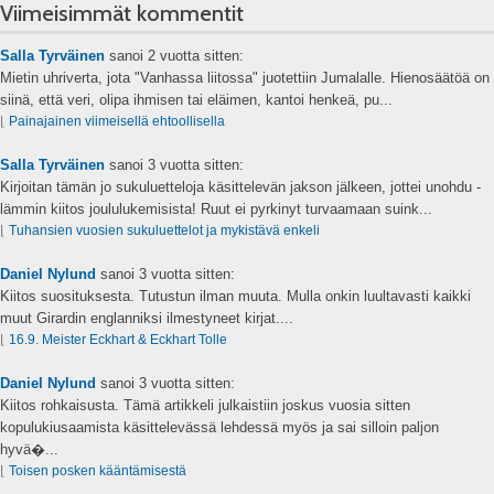
Viimeisimmät kommentit
Salla Tyrväinen
sanoi
2 vuotta sitten:
Mietin uhriverta, jota "Vanhassa liitossa" juotettiin Jumalalle. Hienosäätöä on
siinä, että veri, olipa ihmisen tai eläimen, kantoi henkeä, pu...
⌊
Painajainen viimeisellä ehtoollisella
Salla Tyrväinen
sanoi
3 vuotta sitten:
Kirjoitan tämän jo sukuluetteloja käsittelevän jakson jälkeen, jottei unohdu -
lämmin kiitos joululukemisista! Ruut ei pyrkinyt turvaamaan suink...
⌊
Tuhansien vuosien sukuluettelot ja mykistävä enkeli
Daniel Nylund
sanoi
3 vuotta sitten:
Kiitos suosituksesta. Tutustun ilman muuta. Mulla onkin luultavasti kaikki
muut Girardin englanniksi ilmestyneet kirjat....
⌊
16.9. Meister Eckhart & Eckhart Tolle
Daniel Nylund
sanoi
3 vuotta sitten:
Kiitos rohkaisusta. Tämä artikkeli julkaistiin joskus vuosia sitten
kopulukiusaamista käsittelevässä lehdessä myös ja sai silloin paljon
hyvä�...
⌊
Toisen posken kääntämisestä