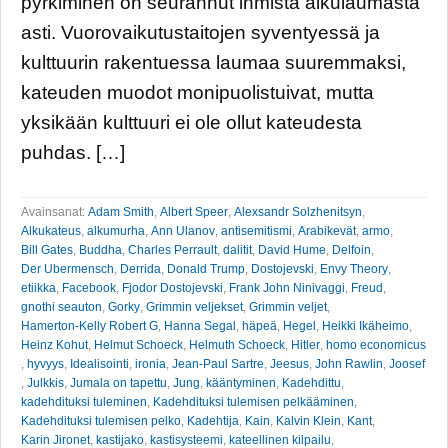
pyrkiminen on seurannut ihmistä alkulaumasta
asti. Vuorovaikutustaitojen syventyessä ja
kulttuurin rakentuessa laumaa suuremmaksi,
kateuden muodot monipuolistuivat, mutta
yksikään kulttuuri ei ole ollut kateudesta
puhdas. […]
Avainsanat:
Adam Smith
,
Albert Speer
,
Alexsandr Solzhenitsyn
,
Alkukateus
,
alkumurha
,
Ann Ulanov
,
antisemitismi
,
Arabikevät
,
armo
,
Bill Gates
,
Buddha
,
Charles Perrault
,
dalitit
,
David Hume
,
Delfoin
,
Der Ubermensch
,
Derrida
,
Donald Trump
,
Dostojevski
,
Envy Theory
,
etiikka
,
Facebook
,
Fjodor Dostojevski
,
Frank John Ninivaggi
,
Freud
,
gnothi seauton
,
Gorky
,
Grimmin veljekset
,
Grimmin veljet
,
Hamerton-Kelly Robert G
,
Hanna Segal
,
häpeä
,
Hegel
,
Heikki Ikäheimo
,
Heinz Kohut
,
Helmut Schoeck
,
Helmuth Schoeck
,
Hitler
,
homo economicus
,
hyvyys
,
Idealisointi
,
ironia
,
Jean-Paul Sartre
,
Jeesus
,
John Rawlin
,
Joosef
,
Julkkis
,
Jumala on tapettu
,
Jung
,
kääntyminen
,
Kadehdittu
,
kadehdituksi tuleminen
,
Kadehdituksi tulemisen pelkääminen
,
Kadehdituksi tulemisen pelko
,
Kadehtija
,
Kain
,
Kalvin Klein
,
Kant
,
Karin Jironet
,
kastijako
,
kastisysteemi
,
kateellinen kilpailu
,