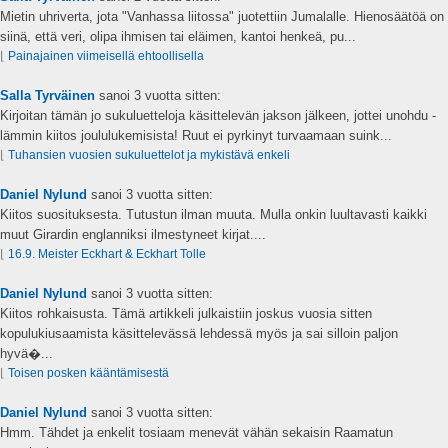
Mietin uhriverta, jota "Vanhassa liitossa" juotettiin Jumalalle. Hienosäätöä on
siinä, että veri, olipa ihmisen tai eläimen, kantoi henkeä, pu...
⌊
Painajainen viimeisellä ehtoollisella
Salla Tyrväinen
sanoi
3 vuotta sitten:
Kirjoitan tämän jo sukuluetteloja käsittelevän jakson jälkeen, jottei unohdu -
lämmin kiitos joululukemisista! Ruut ei pyrkinyt turvaamaan suink...
⌊
Tuhansien vuosien sukuluettelot ja mykistävä enkeli
Daniel Nylund
sanoi
3 vuotta sitten:
Kiitos suosituksesta. Tutustun ilman muuta. Mulla onkin luultavasti kaikki
muut Girardin englanniksi ilmestyneet kirjat....
⌊
16.9. Meister Eckhart & Eckhart Tolle
Daniel Nylund
sanoi
3 vuotta sitten:
Kiitos rohkaisusta. Tämä artikkeli julkaistiin joskus vuosia sitten
kopulukiusaamista käsittelevässä lehdessä myös ja sai silloin paljon
hyvä�...
⌊
Toisen posken kääntämisestä
Daniel Nylund
sanoi
3 vuotta sitten:
Hmm. Tähdet ja enkelit tosiaam menevät vähän sekaisin Raamatun