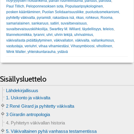
nöyryytysten noidankehä
,
pahan ruumiillistuma
,
pahuus
,
parodia
,
Paul Tillich
,
Peloponnesoksen sota
,
Populaaripsykologinen
,
posken kääntäminen
,
Puolan Solidaarisuusliike
,
puolustusmekanismi
,
pyhitetty väkivalta
,
pyramidi
,
rakastava isä
,
rikas
,
rohkeus
,
Rooma
,
samarialainen
,
sankaruus
,
satiiri
,
suvaitsevaisuus
,
suvaitsevaisuuskiihkoilija
,
Swartley M. Willard
,
täydellisyys
,
teleios
,
tilannekomiikka
,
tyranni
,
uhri
,
uhrin tekijä
,
uhrivalmius
,
väkivallasta pidättäytyminen
,
väkivallaton
,
väkivalta
,
vallankumous
,
vastustaja
,
veriuhri
,
vihaa vihamiestäsi
,
Vihasymbioosi
,
vihollinen
,
Wink Walter
,
yhteiskuntarauha
,
ystävä
Sisällysluettelo
Lähdekirjallisuus
1. Uskonto ja väkivalta
2 René Girard ja pyhitetty väkivalta
3 Girardin antropologia
4. Pyhitetyn väkivallan historia
5. Väkivaltainen pyhä vanhassa testamentissa