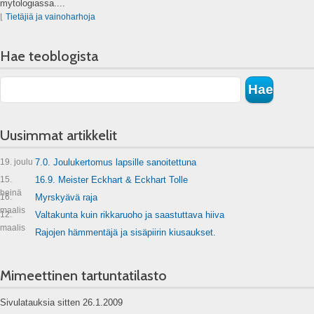
mytologiassa....
⌊
Tietäjiä ja vainoharhoja
Hae teoblogista
Uusimmat artikkelit
19. joulu
7.0. Joulukertomus lapsille sanoitettuna
15.
16.9. Meister Eckhart & Eckhart Tolle
heinä
16.
Myrskyävä raja
maalis
12.
Valtakunta kuin rikkaruoho ja saastuttava hiiva
maalis
Rajojen hämmentäjä ja sisäpiirin kiusaukset.
Mimeettinen tartuntatilasto
Sivulatauksia sitten 26.1.2009