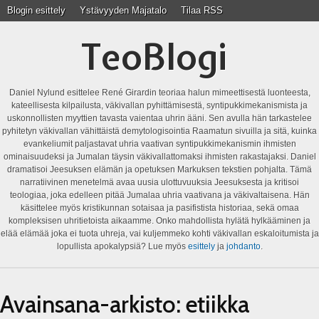
Blogin esittely
Ystävyyden Majatalo
Tilaa RSS
TeoBlogi
Daniel Nylund esittelee René Girardin teoriaa halun mimeettisestä luonteesta,
kateellisesta kilpailusta, väkivallan pyhittämisestä, syntipukkimekanismista ja
uskonnollisten myyttien tavasta vaientaa uhrin ääni. Sen avulla hän tarkastelee
pyhitetyn väkivallan vähittäistä demytologisointia Raamatun sivuilla ja sitä, kuinka
evankeliumit paljastavat uhria vaativan syntipukkimekanismin ihmisten
ominaisuudeksi ja Jumalan täysin väkivallattomaksi ihmisten rakastajaksi. Daniel
dramatisoi Jeesuksen elämän ja opetuksen Markuksen tekstien pohjalta. Tämä
narratiivinen menetelmä avaa uusia ulottuvuuksia Jeesuksesta ja kritisoi
teologiaa, joka edelleen pitää Jumalaa uhria vaativana ja väkivaltaisena. Hän
käsittelee myös kristikunnan sotaisaa ja pasifistista historiaa, sekä omaa
kompleksisen uhritietoista aikaamme. Onko mahdollista hylätä hylkääminen ja
elää elämää joka ei tuota uhreja, vai kuljemmeko kohti väkivallan eskaloitumista ja
lopullista apokalypsiä? Lue myös
esittely
ja
johdanto
.
Avainsana-arkisto:
etiikka