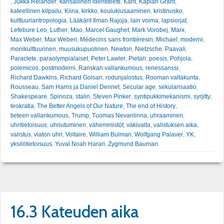
,
Jukka Relander
,
kansallinen identiteetti
,
Kant
,
Kaplan Grant
,
kateellinen kilpailu
,
Kiina
,
kirkko
,
koulukiusaaminen
,
kristinusko
,
kulttuuriantropologia
,
Lääkärit Ilman Rajoja
,
lain voima
,
lapsiorjat
,
Lefebure Leo
,
Luther
,
Mao
,
Marcel Gaughet
,
Mark Vorobej
,
Marx
,
Max Weber
,
Max Weberi
,
Médecins sans frontièresin
,
Michael
,
moderni
,
monikulttuurinen
,
muusukupuolinen
,
Newton
,
Nietzsche
,
Paavali
,
Paraclete
,
paraolympialaiset
,
Peter Lawler
,
Pietari
,
poesis
,
Pohjola
,
polemicos
,
postmoderni
,
Ranskan vallankumous
,
renessanssi
,
Richard Dawkins
,
Richard Golsan
,
rodunjalostus
,
Rooman valtakunta
,
Rousseau
,
Sam Harris ja Daniel Dennet
,
Secular age
,
sekularisaatio
,
Shakespeare
,
Spinoza
,
stalin
,
Steven Pinker
,
syntipukkimekanismi
,
syrjitty
,
teokratia
,
The Better Angels of Our Nature
,
The end of History
,
tieteen vallankumous
,
Trump
,
Tuomas Nevanlinna
,
uhraaminen
,
uhritietoisuus
,
uhriutuminen
,
vähemmistöt
,
väkivalta
,
valistuksen aika
,
valistus
,
viaton uhri
,
Voltaire
,
William Bulman
,
Wolfgang Palaver
,
YK
,
yksilötietoisuus
,
Yuval Noah Harari
,
Zygmund Bauman
16.3 Kateuden aika