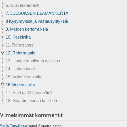
6. Uusi testamentti
7. JEESUKSEN ELÄMÄNKERTA
8 Kysymyksiä ja vastausyrityksiä
9. Muiden kertomuksia
10. Keskiaika
11. Renesanssi
12. Reformaatio
13. Uuden maailman valloitus
14. Uskonsodat
15. Valistuksen aika
16 Moderni aika
17. Entä tästä eteenpäin?
18. Girardin teorian kritiikkiä
Viimeisimmät kommentit
Salla Tyrväinen
sanoi
2 vuotta sitten: