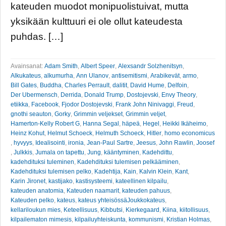
kateuden muodot monipuolistuivat, mutta
yksikään kulttuuri ei ole ollut kateudesta
puhdas. […]
Avainsanat:
Adam Smith
,
Albert Speer
,
Alexsandr Solzhenitsyn
,
Alkukateus
,
alkumurha
,
Ann Ulanov
,
antisemitismi
,
Arabikevät
,
armo
,
Bill Gates
,
Buddha
,
Charles Perrault
,
dalitit
,
David Hume
,
Delfoin
,
Der Ubermensch
,
Derrida
,
Donald Trump
,
Dostojevski
,
Envy Theory
,
etiikka
,
Facebook
,
Fjodor Dostojevski
,
Frank John Ninivaggi
,
Freud
,
gnothi seauton
,
Gorky
,
Grimmin veljekset
,
Grimmin veljet
,
Hamerton-Kelly Robert G
,
Hanna Segal
,
häpeä
,
Hegel
,
Heikki Ikäheimo
,
Heinz Kohut
,
Helmut Schoeck
,
Helmuth Schoeck
,
Hitler
,
homo economicus
,
hyvyys
,
Idealisointi
,
ironia
,
Jean-Paul Sartre
,
Jeesus
,
John Rawlin
,
Joosef
,
Julkkis
,
Jumala on tapettu
,
Jung
,
kääntyminen
,
Kadehdittu
,
kadehdituksi tuleminen
,
Kadehdituksi tulemisen pelkääminen
,
Kadehdituksi tulemisen pelko
,
Kadehtija
,
Kain
,
Kalvin Klein
,
Kant
,
Karin Jironet
,
kastijako
,
kastisysteemi
,
kateellinen kilpailu
,
kateuden anatomia
,
Kateuden naamarit
,
kateuden pahuus
,
Kateuden pelko
,
kateus
,
kateus yhteisössäJoukkokateus
,
kellariloukun mies
,
Keteellisuus
,
Kibbutsi
,
Kierkegaard
,
Kiina
,
kiitollisuus
,
kilpailematon mimesis
,
kilpailuyhteiskunta
,
kommunismi
,
Kristian Holmas
,