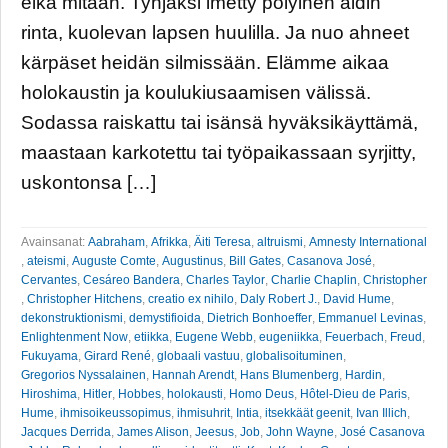
eikä mitään. Tyhjäksi imetty pölyinen äidin
rinta, kuolevan lapsen huulilla. Ja nuo ahneet
kärpäset heidän silmissään. Elämme aikaa
holokaustin ja koulukiusaamisen välissä.
Sodassa raiskattu tai isänsä hyväksikäyttämä,
maastaan karkotettu tai työpaikassaan syrjitty,
uskontonsa […]
Avainsanat:
Aabraham
,
Afrikka
,
Äiti Teresa
,
altruismi
,
Amnesty International
,
ateismi
,
Auguste Comte
,
Augustinus
,
Bill Gates
,
Casanova José
,
Cervantes
,
Cesáreo Bandera
,
Charles Taylor
,
Charlie Chaplin
,
Christopher
,
Christopher Hitchens
,
creatio ex nihilo
,
Daly Robert J.
,
David Hume
,
dekonstruktionismi
,
demystifioida
,
Dietrich Bonhoeffer
,
Emmanuel Levinas
,
Enlightenment Now
,
etiikka
,
Eugene Webb
,
eugeniikka
,
Feuerbach
,
Freud
,
Fukuyama
,
Girard René
,
globaali vastuu
,
globalisoituminen
,
Gregorios Nyssalainen
,
Hannah Arendt
,
Hans Blumenberg
,
Hardin
,
Hiroshima
,
Hitler
,
Hobbes
,
holokausti
,
Homo Deus
,
Hôtel-Dieu de Paris
,
Hume
,
ihmisoikeussopimus
,
ihmisuhrit
,
Intia
,
itsekkäät geenit
,
Ivan Illich
,
Jacques Derrida
,
James Alison
,
Jeesus
,
Job
,
John Wayne
,
José Casanova