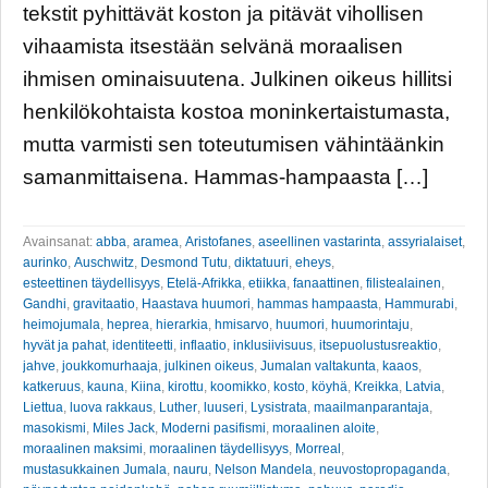
tekstit pyhittävät koston ja pitävät vihollisen
vihaamista itsestään selvänä moraalisen
ihmisen ominaisuutena. Julkinen oikeus hillitsi
henkilökohtaista kostoa moninkertaistumasta,
mutta varmisti sen toteutumisen vähintäänkin
samanmittaisena. Hammas-hampaasta […]
Avainsanat:
abba
,
aramea
,
Aristofanes
,
aseellinen vastarinta
,
assyrialaiset
,
aurinko
,
Auschwitz
,
Desmond Tutu
,
diktatuuri
,
eheys
,
esteettinen täydellisyys
,
Etelä-Afrikka
,
etiikka
,
fanaattinen
,
filistealainen
,
Gandhi
,
gravitaatio
,
Haastava huumori
,
hammas hampaasta
,
Hammurabi
,
heimojumala
,
heprea
,
hierarkia
,
hmisarvo
,
huumori
,
huumorintaju
,
hyvät ja pahat
,
identiteetti
,
inflaatio
,
inklusiivisuus
,
itsepuolustusreaktio
,
jahve
,
joukkomurhaaja
,
julkinen oikeus
,
Jumalan valtakunta
,
kaaos
,
katkeruus
,
kauna
,
Kiina
,
kirottu
,
koomikko
,
kosto
,
köyhä
,
Kreikka
,
Latvia
,
Liettua
,
luova rakkaus
,
Luther
,
luuseri
,
Lysistrata
,
maailmanparantaja
,
masokismi
,
Miles Jack
,
Moderni pasifismi
,
moraalinen aloite
,
moraalinen maksimi
,
moraalinen täydellisyys
,
Morreal
,
mustasukkainen Jumala
,
nauru
,
Nelson Mandela
,
neuvostopropaganda
,