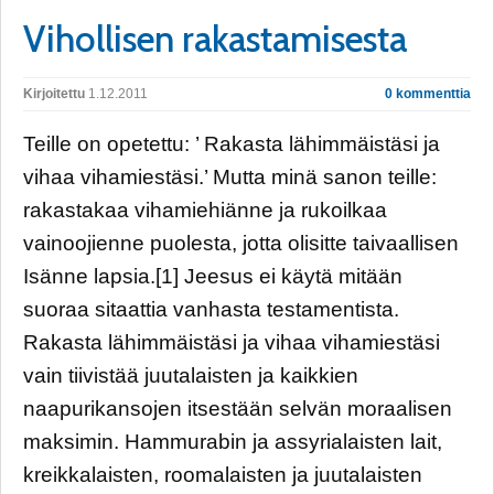
Vihollisen rakastamisesta
Kirjoitettu
1.12.2011
0 kommenttia
Teille on opetettu: ’ Rakasta lähimmäistäsi ja
vihaa vihamiestäsi.’ Mutta minä sanon teille:
rakastakaa vihamiehiänne ja rukoilkaa
vainoojienne puolesta, jotta olisitte taivaallisen
Isänne lapsia.[1] Jeesus ei käytä mitään
suoraa sitaattia vanhasta testamentista.
Rakasta lähimmäistäsi ja vihaa vihamiestäsi
vain tiivistää juutalaisten ja kaikkien
naapurikansojen itsestään selvän moraalisen
maksimin. Hammurabin ja assyrialaisten lait,
kreikkalaisten, roomalaisten ja juutalaisten