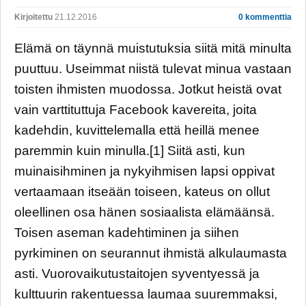
Kirjoitettu
21.12.2016
0 kommenttia
Elämä on täynnä muistutuksia siitä mitä minulta
puuttuu. Useimmat niistä tulevat minua vastaan
toisten ihmisten muodossa. Jotkut heistä ovat
vain varttituttuja Facebook kavereita, joita
kadehdin, kuvittelemalla että heillä menee
paremmin kuin minulla.[1] Siitä asti, kun
muinaisihminen ja nykyihmisen lapsi oppivat
vertaamaan itseään toiseen, kateus on ollut
oleellinen osa hänen sosiaalista elämäänsä.
Toisen aseman kadehtiminen ja siihen
pyrkiminen on seurannut ihmistä alkulaumasta
asti. Vuorovaikutustaitojen syventyessä ja
kulttuurin rakentuessa laumaa suuremmaksi,