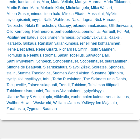
Lenin
,
luostarilaitos
,
Mao
,
Maria Veitola
,
Marilyn Monroa
,
Märta Tikkanen
,
Martin Buber
,
Marx
,
Melanie Klein
,
Michelangelo
,
Mika Waltari
,
Milton Glaser
,
mimeettinen halu
,
Mircea Eliade
,
Mussolini
,
Myškin
,
mytologisointi
,
myytti
,
Nalle Wahlroos
,
Nazar lagna
,
Nick Hanauer
,
Nietzsche
,
Nikita Khrushchev
,
Occupy
,
oikeudenmukaisuus
,
Olli Sinivaara
,
Otto Kernberg
,
Peilineuroni
,
perhepolitiikka
,
perintöriita
,
Perrault
,
Pol Pot
,
Positiivinen kateus
,
positiivinen mimesis
,
pyhitetty väkivalta
,
Raakel
,
Rafaello
,
rakkaus
,
Ranskan vallankumous
,
rehellinen kohtaaminen
,
Rene Descartes
,
Rene Girard
,
Richard H. Smith
,
Risto Saarinen
,
Romulus ja Reemus
,
Rooma
,
Sakari Topelius
,
Salvador Dali
,
Sami Myllyniemi
,
Schoeck
,
Schopenhauer
,
Scopenhauer
,
seuraaminen
,
Simone de Beauvoir
,
Sisaruskateus
,
Slavoj Žižek
,
Sokrates
,
Sponoza
,
stalin
,
Summa Theologica
,
Suomen World Vision
,
Susanne Björholm
,
syntipukki
,
syyllisyys
,
tabu
,
Terho Pursiainen
,
The Sickness unto Death
,
Tocqueville
,
Toinen sukupuoli
,
Trendi
,
Tuhkimo
,
Tuhkimon äitipuoli
,
Tuhkimon sisarpuolet
,
Tuomas Akvinolainen
,
tyytyväisyys
,
Ulanov Barry & Ann
,
utopia
,
väkivalta
,
vanhempien kateus
,
vertaiskateus
,
Walther Hewel
,
Westworld
,
Williams James
,
Ystävyyden Majatalo
,
Zarahustra
,
Zygmunt Bauman