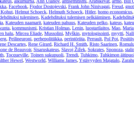
kateus
,
alkumurha
,
Ann Ulanov
,
antisemitismi
,
Arabikevät
,
armo
,
Bill 
ikka
,
Facebook
,
Fjodor Dostojevski
,
Frank John Ninivaggi
,
Freud
,
gnot
 Kohut
,
Helmut Schoeck
,
Helmuth Schoeck
,
Hitler
,
homo economicus
dehdituksi tuleminen
,
Kadehdituksi tulemisen pelkääminen
,
Kadehdituk
ia
,
Kateuden naamarit
,
kateuden pahuus
,
Kateuden pelko
,
kateus
,
kate
skunta
,
kommunismi
,
Kristian Holmas
,
Lenin
,
luostarilaitos
,
Mao
,
Maria
en halu
,
Mircea Eliade
,
Mussolini
,
Myškin
,
mytologisointi
,
myytti
,
Nall
erg
,
Peilineuroni
,
perhepolitiikka
,
perintöriita
,
Perrault
,
Pol Pot
,
Positii
ene Descartes
,
Rene Girard
,
Richard H. Smith
,
Risto Saarinen
,
Romulu
one de Beauvoir
,
Sisaruskateus
,
Slavoj Žižek
,
Sokrates
,
Sponoza
,
stali
th
,
Tocqueville
,
Toinen sukupuoli
,
Trendi
,
Tuhkimo
,
Tuhkimon äitipuol
lther Hewel
,
Westworld
,
Williams James
,
Ystävyyden Majatalo
,
Zarahu