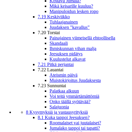
Kostava Jumala?
Mikä keisarille kuuluu?
Manipuloidun lesken ropo
7.19 Keskiviikko
Tuhlaajanainen
Juudaksen ”kavallus”
7.20 Torstai
Painajainen viimeisellä ehtoollisella
Skandaali
Ihmiskunnan vihan malja
Jeesuksen pidätys
Kuulustelut alkavat
7.21 Pitkä perjantai
7.22 Lauantai
Ateismin päivä
Muistokirjoitus Juudaksesta
7.23 Sunnuntai
Palatkaa alkuun
Voi teitä ymmärtämättömiä
Onko täällä syötävää?
Salajuonia
8 Kysymyksiä ja vastausyrityksiä
8.1 Kuka tappoi Jeesuksen?
Roomalaiset vai juutalaiset?
Jumalako tappoi tai tapatti?