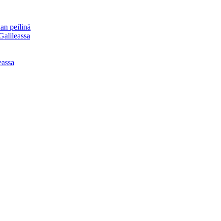
an peilinä
Galileassa
eassa