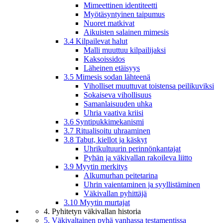
Mimeettinen identiteetti
Myötäsyntyinen taipumus
Nuoret matkivat
Aikuisten salainen mimesis
3.4 Kilpailevat halut
Malli muuttuu kilpailijaksi
Kaksoissidos
Läheinen etäisyys
3.5 Mimesis sodan lähteenä
Viholliset muuttuvat toistensa peilikuviksi
Sokaiseva vihollisuus
Samanlaisuuden uhka
Uhria vaativa kriisi
3.6 Syntipukkimekanismi
3.7 Ritualisoitu uhraaminen
3.8 Tabut, kiellot ja käskyt
Uhrikultuurin perinnönkantajat
Pyhän ja väkivallan rakoileva liitto
3.9 Myytin merkitys
Alkumurhan peitetarina
Uhrin vaientaminen ja syyllistäminen
Väkivallan pyhittäjä
3.10 Myytin murtajat
4. Pyhitetyn väkivallan historia
5. Väkivaltainen pyhä vanhassa testamentissa