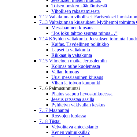
Jeesuksen mielen muutos.
Toisen posken kääntämisestä
Vihollisen rakastamisesta
7.12 Valtakunnan viholliset. Fariseukset ihmiskunn
7.13 Valtakunnan kiusaukset. Myöhempi toiminta 
Messiaaninen kiusaus
”Jos joku tahtoo seurata minua…”
7.14 Köyhien valtakunta. Jeesuksen toiminta Juud
Kaifas. Täydellinen poliitikko
Lapset ja valtakunta
Rikkaat ja valtakunta
7.15 Viimeinen matka Jerusalemiin
Kolmas puhe kuolemasta
Vallan lumous
Uusi messiaaninen kiusaus
Vihan ja toivon kaupunki
7.16 Palmusunnuntai
Pilatus saapuu hevoskulkueessa
Jeesus ratsastaa aasilla
Pyhitetyn väkivallan keskus
7.17 Maanantai
Rosvojen luolassa
7.18 Tiistai
Velvoittava anteeksianto
Kenen valtuuksilla?