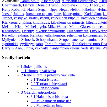
Avainsanat:
Adam Smith
,
Albert Speer
,
Alexsandr Solzhenitsyn
,
Alku
Ubermensch
,
Derrida
,
Donald Trump
,
Dostojevski
,
Envy Theory
,
eti
Kelly Robert G
,
Hanna Segal
,
häpeä
,
Hegel
,
Heikki Ikäheimo
,
Heinz
Joosef
,
Julkkis
,
Jumala on tapettu
,
Jung
,
kääntyminen
,
Kadehdittu
,
ka
Jironet
,
kastijako
,
kastisysteemi
,
kateellinen kilpailu
,
kateuden anatom
Kierkegaard
,
Kiina
,
kiitollisuus
,
kilpailematon mimesis
,
kilpailuyhtei
Melanie Klein
,
Michelangelo
,
Mika Waltari
,
Milton Glaser
,
mimeettin
Khrushchev
,
Occupy
,
oikeudenmukaisuus
,
Olli Sinivaara
,
Otto Kernb
Rafaello
,
rakkaus
,
Ranskan vallankumous
,
rehellinen kohtaaminen
,
R
Myllyniemi
,
Schoeck
,
Schopenhauer
,
Scopenhauer
,
seuraaminen
,
Sim
syntipukki
,
syyllisyys
,
tabu
,
Terho Pursiainen
,
The Sickness unto Dea
Barry & Ann
,
utopia
,
väkivalta
,
vanhempien kateus
,
vertaiskateus
,
Wa
Sisällysluettelo
Lähdekirjallisuus
1. Uskonto ja väkivalta
2 René Girard ja pyhitetty väkivalta
2.1 Teoria lyhyesti
2.2 Teorian kehityskaari
2.3 Liian iso teoria
3 Girardin antropologia
3.1 Haluamisen historiaa
3.2 Mikä ihmeen mimesis?
3.3 Mimeettinen halu