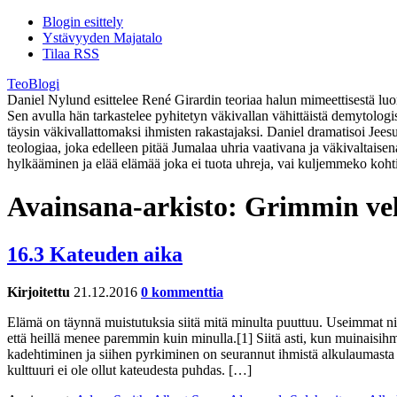
Blogin esittely
Ystävyyden Majatalo
Tilaa RSS
TeoBlogi
Daniel Nylund esittelee René Girardin teoriaa halun mimeettisestä luont
Sen avulla hän tarkastelee pyhitetyn väkivallan vähittäistä demytolog
täysin väkivallattomaksi ihmisten rakastajaksi. Daniel dramatisoi Jee
teologiaa, joka edelleen pitää Jumalaa uhria vaativana ja väkivaltaise
hylkääminen ja elää elämää joka ei tuota uhreja, vai kuljemmeko koht
Avainsana-arkisto:
Grimmin vel
16.3 Kateuden aika
Kirjoitettu
21.12.2016
0 kommenttia
Elämä on täynnä muistutuksia siitä mitä minulta puuttuu. Useimmat niis
että heillä menee paremmin kuin minulla.[1] Siitä asti, kun muinaisih
kadehtiminen ja siihen pyrkiminen on seurannut ihmistä alkulaumasta
kulttuuri ei ole ollut kateudesta puhdas. […]