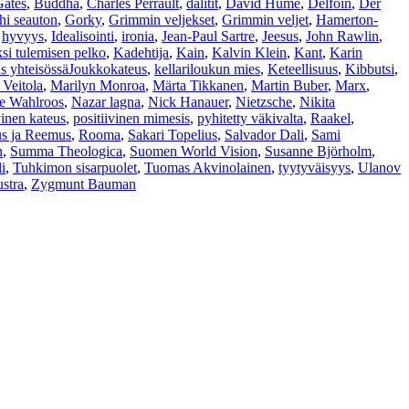
Gates
,
Buddha
,
Charles Perrault
,
dalitit
,
David Hume
,
Delfoin
,
Der
hi seauton
,
Gorky
,
Grimmin veljekset
,
Grimmin veljet
,
Hamerton-
,
hyvyys
,
Idealisointi
,
ironia
,
Jean-Paul Sartre
,
Jeesus
,
John Rawlin
,
si tulemisen pelko
,
Kadehtija
,
Kain
,
Kalvin Klein
,
Kant
,
Karin
us yhteisössäJoukkokateus
,
kellariloukun mies
,
Keteellisuus
,
Kibbutsi
,
 Veitola
,
Marilyn Monroa
,
Märta Tikkanen
,
Martin Buber
,
Marx
,
e Wahlroos
,
Nazar lagna
,
Nick Hanauer
,
Nietzsche
,
Nikita
vinen kateus
,
positiivinen mimesis
,
pyhitetty väkivalta
,
Raakel
,
s ja Reemus
,
Rooma
,
Sakari Topelius
,
Salvador Dali
,
Sami
n
,
Summa Theologica
,
Suomen World Vision
,
Susanne Björholm
,
i
,
Tuhkimon sisarpuolet
,
Tuomas Akvinolainen
,
tyytyväisyys
,
Ulanov
stra
,
Zygmunt Bauman