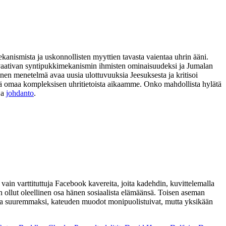
ekanismista ja uskonnollisten myyttien tavasta vaientaa uhrin ääni.
ia vaativan syntipukkimekanismin ihmisten ominaisuudeksi ja Jumalan
nen menetelmä avaa uusia ulottuvuuksia Jeesuksesta ja kritisoi
 sekä omaa kompleksisen uhritietoista aikaamme. Onko mahdollista hylätä
ja
johdanto
.
ain varttituttuja Facebook kavereita, joita kadehdin, kuvittelemalla
n ollut oleellinen osa hänen sosiaalista elämäänsä. Toisen aseman
umaa suuremmaksi, kateuden muodot monipuolistuivat, mutta yksikään