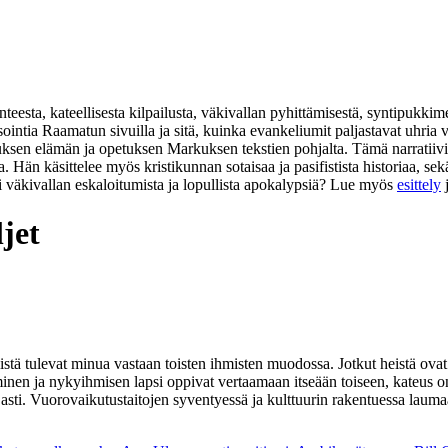
eesta, kateellisesta kilpailusta, väkivallan pyhittämisestä, syntipukkim
isointia Raamatun sivuilla ja sitä, kuinka evankeliumit paljastavat uhr
suksen elämän ja opetuksen Markuksen tekstien pohjalta. Tämä narratiivi
na. Hän käsittelee myös kristikunnan sotaisaa ja pasifistista historiaa,
i väkivallan eskaloitumista ja lopullista apokalypsiä? Lue myös
esittely
jet
tä tulevat minua vastaan toisten ihmisten muodossa. Jotkut heistä ovat v
minen ja nykyihmisen lapsi oppivat vertaamaan itseään toiseen, kateus o
 asti. Vuorovaikutustaitojen syventyessä ja kulttuurin rakentuessa la