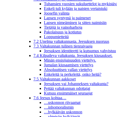
Tuhansien vuosien sukuluettelot ja mykistäv
Enkeli tuli kylään ja naisten vertaistuki
Joosefin valinta
Lapsen syntymä ja paimenet
Lapsen nimeäminen ja sitten naimisiin
Tietäjiä ja vainoharhoja
Pakolaisuus ja kotiutus
Loppumietteitä
7.2 Unelma valtakunnasta. Jeesuksen nuoruus
7.3 Valtakunnan tulinen tienraivaaja
Jeesuksen identiteetti ja kutsumus vahvistuu
7.4 Kilpaileva valtakunta. Jeesuksen kiusaukset.
Minän ensisijaisuuden viettelys.
Jumalan kiusaamisen viettelys
Absoluuttisen vallan viettelys
Enkeleitä ja perkeleitä, onko heitä?
7.5 Valtakunnan aakkoset
Jeesuksen vai Johanneksen valtakunta?
Pettää valtakunnan odottajat
Kutsuu ensimmäiset seuraajat
7.6 Jeesus kohtaa…
…uskonnon riivaamat
…inhomoralismin
…hylkäävän uskonnon
…yhteisön hylkäämät