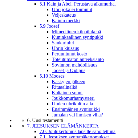
5.1 Kain ja Abel. Perustava alkumurha.
Uhri joka ei toiminut
Veljeskateus
Kainin merkki
5.9 Joosef
Mimeettinen kilpailukehä
Kuninkaallinen syntipukki
Sankariuhri
Uhrin kiusaus
Peruuntunut kosto
Toteutumaton anteeksianto
Sovinnon mahdollisuus
Joosef ja Oidipus
5.10 Mooses
Käskyjen jälkeen
Rituaalinälkä
Kultainen sonni
Joukkomurhamysteeri
Uuden uhrikultin alku
Ensimmäinen syntipukki
Jumalan vai ihmisen viha?
6. Uusi testamentti
7. JEESUKSEN ELÄMÄNKERTA
7.0. Joulukertomus lapsille sanoitettuna
7.1. Jeesuksen syntymäkertomukset