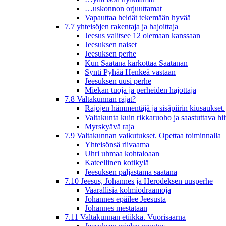
…uskonnon orjuuttamat
Vapauttaa heidät tekemään hyvää
7.7 yhteisöjen rakentaja ja hajoittaja
Jeesus valitsee 12 olemaan kanssaan
Jeesuksen naiset
Jeesuksen perhe
Kun Saatana karkottaa Saatanan
Synti Pyhää Henkeä vastaan
Jeesuksen uusi perhe
Miekan tuoja ja perheiden hajottaja
7.8 Valtakunnan rajat?
Rajojen hämmentäjä ja sisäpiirin kiusaukset.
Valtakunta kuin rikkaruoho ja saastuttava hi
Myrskyävä raja
7.9 Valtakunnan vaikutukset. Opettaa toiminnalla
Yhteisönsä riivaama
Uhri uhmaa kohtaloaan
Kateellinen kotikylä
Jeesuksen paljastama saatana
7.10 Jeesus, Johannes ja Herodeksen uusperhe
Vaarallisia kolmiodraamoja
Johannes epäilee Jeesusta
Johannes mestataan
7.11 Valtakunnan etiikka. Vuorisaarna