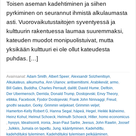
Toisen aseman kadehtiminen ja siihen
pyrkiminen on seurannut ihmistä alkulaumasta
asti. Vuorovaikutustaitojen syventyessä ja
kulttuurin rakentuessa laumaa suuremmaksi,
kateuden muodot monipuolistuivat, mutta
yksikään kulttuuri ei ole ollut kateudesta
puhdas. […]
Avainsanat:
Adam Smith
,
Albert Speer
,
Alexsandr Solzhenitsyn
,
Alkukateus
,
alkumurha
,
Ann Ulanov
,
antisemitismi
,
Arabikevät
,
armo
,
Bill Gates
,
Buddha
,
Charles Perrault
,
dalitit
,
David Hume
,
Delfoin
,
Der Ubermensch
,
Derrida
,
Donald Trump
,
Dostojevski
,
Envy Theory
,
etiikka
,
Facebook
,
Fjodor Dostojevski
,
Frank John Ninivaggi
,
Freud
,
gnothi seauton
,
Gorky
,
Grimmin veljekset
,
Grimmin veljet
,
Hamerton-Kelly Robert G
,
Hanna Segal
,
häpeä
,
Hegel
,
Heikki Ikäheimo
,
Heinz Kohut
,
Helmut Schoeck
,
Helmuth Schoeck
,
Hitler
,
homo economicus
,
hyvyys
,
Idealisointi
,
ironia
,
Jean-Paul Sartre
,
Jeesus
,
John Rawlin
,
Joosef
,
Julkkis
,
Jumala on tapettu
,
Jung
,
kääntyminen
,
Kadehdittu
,
kadehdituksi tuleminen
,
Kadehdituksi tulemisen pelkääminen
,