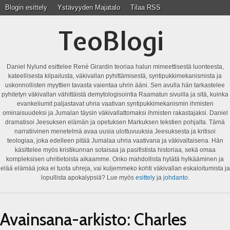
Blogin esittely
Ystävyyden Majatalo
Tilaa RSS
TeoBlogi
Daniel Nylund esittelee René Girardin teoriaa halun mimeettisestä luonteesta,
kateellisesta kilpailusta, väkivallan pyhittämisestä, syntipukkimekanismista ja
uskonnollisten myyttien tavasta vaientaa uhrin ääni. Sen avulla hän tarkastelee
pyhitetyn väkivallan vähittäistä demytologisointia Raamatun sivuilla ja sitä, kuinka
evankeliumit paljastavat uhria vaativan syntipukkimekanismin ihmisten
ominaisuudeksi ja Jumalan täysin väkivallattomaksi ihmisten rakastajaksi. Daniel
dramatisoi Jeesuksen elämän ja opetuksen Markuksen tekstien pohjalta. Tämä
narratiivinen menetelmä avaa uusia ulottuvuuksia Jeesuksesta ja kritisoi
teologiaa, joka edelleen pitää Jumalaa uhria vaativana ja väkivaltaisena. Hän
käsittelee myös kristikunnan sotaisaa ja pasifistista historiaa, sekä omaa
kompleksisen uhritietoista aikaamme. Onko mahdollista hylätä hylkääminen ja
elää elämää joka ei tuota uhreja, vai kuljemmeko kohti väkivallan eskaloitumista ja
lopullista apokalypsiä? Lue myös
esittely
ja
johdanto
.
Avainsana-arkisto:
Charles