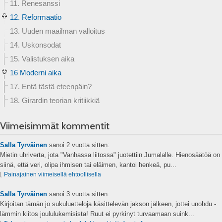
11. Renesanssi
12. Reformaatio
13. Uuden maailman valloitus
14. Uskonsodat
15. Valistuksen aika
16 Moderni aika
17. Entä tästä eteenpäin?
18. Girardin teorian kritiikkiä
Viimeisimmät kommentit
Salla Tyrväinen
sanoi
2 vuotta sitten:
Mietin uhriverta, jota "Vanhassa liitossa" juotettiin Jumalalle. Hienosäätöä on
siinä, että veri, olipa ihmisen tai eläimen, kantoi henkeä, pu...
⌊
Painajainen viimeisellä ehtoollisella
Salla Tyrväinen
sanoi
3 vuotta sitten:
Kirjoitan tämän jo sukuluetteloja käsittelevän jakson jälkeen, jottei unohdu -
lämmin kiitos joululukemisista! Ruut ei pyrkinyt turvaamaan suink...