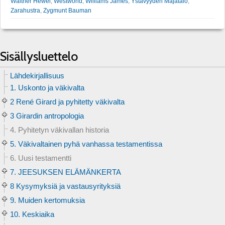
Walther Hewel
,
Westworld
,
Williams James
,
Ystävyyden Majatalo
,
Zarahustra
,
Zygmunt Bauman
Sisällysluettelo
Lähdekirjallisuus
1. Uskonto ja väkivalta
2 René Girard ja pyhitetty väkivalta
3 Girardin antropologia
4. Pyhitetyn väkivallan historia
5. Väkivaltainen pyhä vanhassa testamentissa
6. Uusi testamentti
7. JEESUKSEN ELÄMÄNKERTA
8 Kysymyksiä ja vastausyrityksiä
9. Muiden kertomuksia
10. Keskiaika