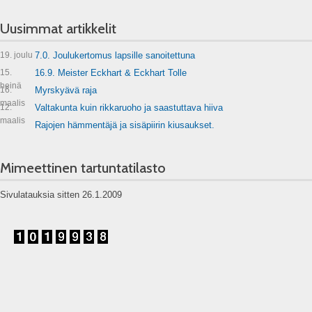
Uusimmat artikkelit
19. joulu
7.0. Joulukertomus lapsille sanoitettuna
15.
16.9. Meister Eckhart & Eckhart Tolle
heinä
16.
Myrskyävä raja
maalis
12.
Valtakunta kuin rikkaruoho ja saastuttava hiiva
maalis
Rajojen hämmentäjä ja sisäpiirin kiusaukset.
Mimeettinen tartuntatilasto
Sivulatauksia sitten 26.1.2009