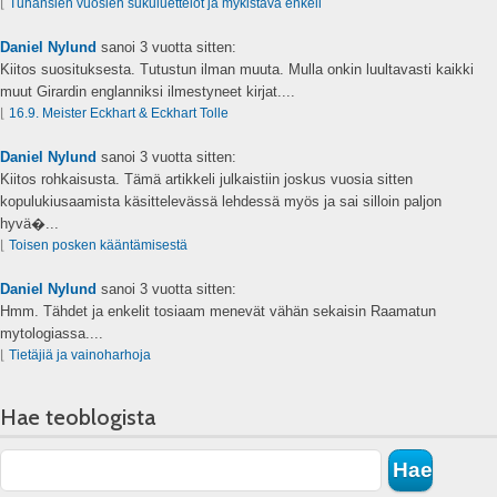
⌊
Tuhansien vuosien sukuluettelot ja mykistävä enkeli
Daniel Nylund
sanoi
3 vuotta sitten:
Kiitos suosituksesta. Tutustun ilman muuta. Mulla onkin luultavasti kaikki
muut Girardin englanniksi ilmestyneet kirjat....
⌊
16.9. Meister Eckhart & Eckhart Tolle
Daniel Nylund
sanoi
3 vuotta sitten:
Kiitos rohkaisusta. Tämä artikkeli julkaistiin joskus vuosia sitten
kopulukiusaamista käsittelevässä lehdessä myös ja sai silloin paljon
hyvä�...
⌊
Toisen posken kääntämisestä
Daniel Nylund
sanoi
3 vuotta sitten:
Hmm. Tähdet ja enkelit tosiaam menevät vähän sekaisin Raamatun
mytologiassa....
⌊
Tietäjiä ja vainoharhoja
Hae teoblogista