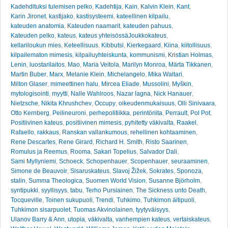
Kadehdituksi tulemisen pelko
,
Kadehtija
,
Kain
,
Kalvin Klein
,
Kant
,
Karin Jironet
,
kastijako
,
kastisysteemi
,
kateellinen kilpailu
,
kateuden anatomia
,
Kateuden naamarit
,
kateuden pahuus
,
Kateuden pelko
,
kateus
,
kateus yhteisössäJoukkokateus
,
kellariloukun mies
,
Keteellisuus
,
Kibbutsi
,
Kierkegaard
,
Kiina
,
kiitollisuus
,
kilpailematon mimesis
,
kilpailuyhteiskunta
,
kommunismi
,
Kristian Holmas
,
Lenin
,
luostarilaitos
,
Mao
,
Maria Veitola
,
Marilyn Monroa
,
Märta Tikkanen
,
Martin Buber
,
Marx
,
Melanie Klein
,
Michelangelo
,
Mika Waltari
,
Milton Glaser
,
mimeettinen halu
,
Mircea Eliade
,
Mussolini
,
Myškin
,
mytologisointi
,
myytti
,
Nalle Wahlroos
,
Nazar lagna
,
Nick Hanauer
,
Nietzsche
,
Nikita Khrushchev
,
Occupy
,
oikeudenmukaisuus
,
Olli Sinivaara
,
Otto Kernberg
,
Peilineuroni
,
perhepolitiikka
,
perintöriita
,
Perrault
,
Pol Pot
,
Positiivinen kateus
,
positiivinen mimesis
,
pyhitetty väkivalta
,
Raakel
,
Rafaello
,
rakkaus
,
Ranskan vallankumous
,
rehellinen kohtaaminen
,
Rene Descartes
,
Rene Girard
,
Richard H. Smith
,
Risto Saarinen
,
Romulus ja Reemus
,
Rooma
,
Sakari Topelius
,
Salvador Dali
,
Sami Myllyniemi
,
Schoeck
,
Schopenhauer
,
Scopenhauer
,
seuraaminen
,
Simone de Beauvoir
,
Sisaruskateus
,
Slavoj Žižek
,
Sokrates
,
Sponoza
,
stalin
,
Summa Theologica
,
Suomen World Vision
,
Susanne Björholm
,
syntipukki
,
syyllisyys
,
tabu
,
Terho Pursiainen
,
The Sickness unto Death
,
Tocqueville
,
Toinen sukupuoli
,
Trendi
,
Tuhkimo
,
Tuhkimon äitipuoli
,
Tuhkimon sisarpuolet
,
Tuomas Akvinolainen
,
tyytyväisyys
,
Ulanov Barry & Ann
,
utopia
,
väkivalta
,
vanhempien kateus
,
vertaiskateus
,