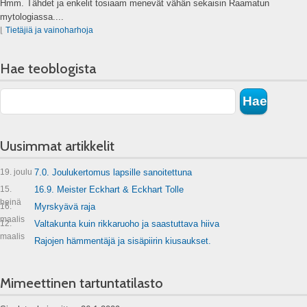
Hmm. Tähdet ja enkelit tosiaam menevät vähän sekaisin Raamatun
mytologiassa....
⌊
Tietäjiä ja vainoharhoja
Hae teoblogista
Uusimmat artikkelit
19. joulu
7.0. Joulukertomus lapsille sanoitettuna
15.
16.9. Meister Eckhart & Eckhart Tolle
heinä
16.
Myrskyävä raja
maalis
12.
Valtakunta kuin rikkaruoho ja saastuttava hiiva
maalis
Rajojen hämmentäjä ja sisäpiirin kiusaukset.
Mimeettinen tartuntatilasto