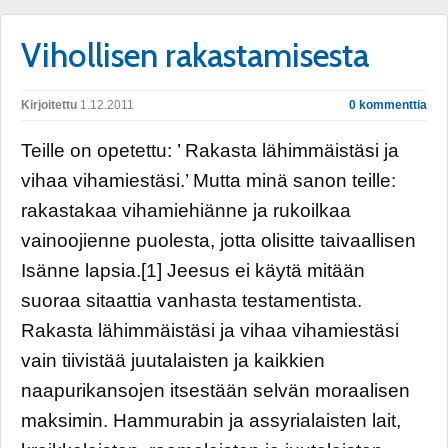
Vihollisen rakastamisesta
Kirjoitettu
1.12.2011
0 kommenttia
Teille on opetettu: ’ Rakasta lähimmäistäsi ja
vihaa vihamiestäsi.’ Mutta minä sanon teille:
rakastakaa vihamiehiänne ja rukoilkaa
vainoojienne puolesta, jotta olisitte taivaallisen
Isänne lapsia.[1] Jeesus ei käytä mitään
suoraa sitaattia vanhasta testamentista.
Rakasta lähimmäistäsi ja vihaa vihamiestäsi
vain tiivistää juutalaisten ja kaikkien
naapurikansojen itsestään selvän moraalisen
maksimin. Hammurabin ja assyrialaisten lait,