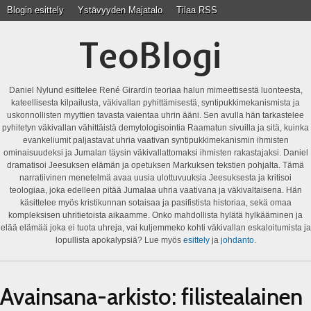
Blogin esittely
Ystävyyden Majatalo
Tilaa RSS
TeoBlogi
Daniel Nylund esittelee René Girardin teoriaa halun mimeettisestä luonteesta,
kateellisesta kilpailusta, väkivallan pyhittämisestä, syntipukkimekanismista ja
uskonnollisten myyttien tavasta vaientaa uhrin ääni. Sen avulla hän tarkastelee
pyhitetyn väkivallan vähittäistä demytologisointia Raamatun sivuilla ja sitä, kuinka
evankeliumit paljastavat uhria vaativan syntipukkimekanismin ihmisten
ominaisuudeksi ja Jumalan täysin väkivallattomaksi ihmisten rakastajaksi. Daniel
dramatisoi Jeesuksen elämän ja opetuksen Markuksen tekstien pohjalta. Tämä
narratiivinen menetelmä avaa uusia ulottuvuuksia Jeesuksesta ja kritisoi
teologiaa, joka edelleen pitää Jumalaa uhria vaativana ja väkivaltaisena. Hän
käsittelee myös kristikunnan sotaisaa ja pasifistista historiaa, sekä omaa
kompleksisen uhritietoista aikaamme. Onko mahdollista hylätä hylkääminen ja
elää elämää joka ei tuota uhreja, vai kuljemmeko kohti väkivallan eskaloitumista ja
lopullista apokalypsiä? Lue myös
esittely
ja
johdanto
.
Avainsana-arkisto:
filistealainen