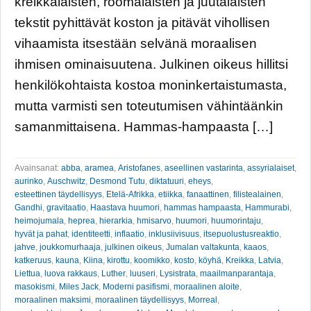
kreikkalaisten, roomalaisten ja juutalaisten
tekstit pyhittävät koston ja pitävät vihollisen
vihaamista itsestään selvänä moraalisen
ihmisen ominaisuutena. Julkinen oikeus hillitsi
henkilökohtaista kostoa moninkertaistumasta,
mutta varmisti sen toteutumisen vähintäänkin
samanmittaisena. Hammas-hampaasta […]
Avainsanat:
abba
,
aramea
,
Aristofanes
,
aseellinen vastarinta
,
assyrialaiset
,
aurinko
,
Auschwitz
,
Desmond Tutu
,
diktatuuri
,
eheys
,
esteettinen täydellisyys
,
Etelä-Afrikka
,
etiikka
,
fanaattinen
,
filistealainen
,
Gandhi
,
gravitaatio
,
Haastava huumori
,
hammas hampaasta
,
Hammurabi
,
heimojumala
,
heprea
,
hierarkia
,
hmisarvo
,
huumori
,
huumorintaju
,
hyvät ja pahat
,
identiteetti
,
inflaatio
,
inklusiivisuus
,
itsepuolustusreaktio
,
jahve
,
joukkomurhaaja
,
julkinen oikeus
,
Jumalan valtakunta
,
kaaos
,
katkeruus
,
kauna
,
Kiina
,
kirottu
,
koomikko
,
kosto
,
köyhä
,
Kreikka
,
Latvia
,
Liettua
,
luova rakkaus
,
Luther
,
luuseri
,
Lysistrata
,
maailmanparantaja
,
masokismi
,
Miles Jack
,
Moderni pasifismi
,
moraalinen aloite
,
moraalinen maksimi
,
moraalinen täydellisyys
,
Morreal
,