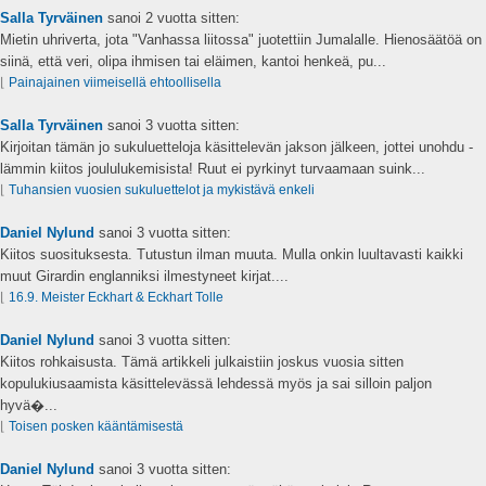
Salla Tyrväinen
sanoi
2 vuotta sitten:
Mietin uhriverta, jota "Vanhassa liitossa" juotettiin Jumalalle. Hienosäätöä on
siinä, että veri, olipa ihmisen tai eläimen, kantoi henkeä, pu...
⌊
Painajainen viimeisellä ehtoollisella
Salla Tyrväinen
sanoi
3 vuotta sitten:
Kirjoitan tämän jo sukuluetteloja käsittelevän jakson jälkeen, jottei unohdu -
lämmin kiitos joululukemisista! Ruut ei pyrkinyt turvaamaan suink...
⌊
Tuhansien vuosien sukuluettelot ja mykistävä enkeli
Daniel Nylund
sanoi
3 vuotta sitten:
Kiitos suosituksesta. Tutustun ilman muuta. Mulla onkin luultavasti kaikki
muut Girardin englanniksi ilmestyneet kirjat....
⌊
16.9. Meister Eckhart & Eckhart Tolle
Daniel Nylund
sanoi
3 vuotta sitten:
Kiitos rohkaisusta. Tämä artikkeli julkaistiin joskus vuosia sitten
kopulukiusaamista käsittelevässä lehdessä myös ja sai silloin paljon
hyvä�...
⌊
Toisen posken kääntämisestä
Daniel Nylund
sanoi
3 vuotta sitten: