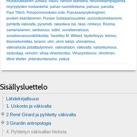
mustasukkainen Jumala
,
nauru
,
Nelson Mandela
,
neuvostopropaganda
,
nöyryytysten noidankehä
,
pahan ruumiillistuma
,
pahuus
,
parodia
,
Paul Tillich
,
Peloponnesoksen sota
,
Populaaripsykologinen
,
posken kääntäminen
,
Puolan Solidaarisuusliike
,
puolustusmekanismi
,
pyhitetty väkivalta
,
pyramidi
,
rakastava isä
,
rikas
,
rohkeus
,
Rooma
,
samarialainen
,
sankaruus
,
satiiri
,
suvaitsevaisuus
,
suvaitsevaisuuskiihkoilija
,
Swartley M. Willard
,
täydellisyys
,
teleios
,
tilannekomiikka
,
tyranni
,
uhri
,
uhrin tekijä
,
uhrivalmius
,
väkivallasta pidättäytyminen
,
väkivallaton
,
väkivalta
,
vallankumous
,
vastustaja
,
veriuhri
,
vihaa vihamiestäsi
,
Vihasymbioosi
,
vihollinen
,
Wink Walter
,
yhteiskuntarauha
,
ystävä
Sisällysluettelo
Lähdekirjallisuus
1. Uskonto ja väkivalta
2 René Girard ja pyhitetty väkivalta
3 Girardin antropologia
4. Pyhitetyn väkivallan historia