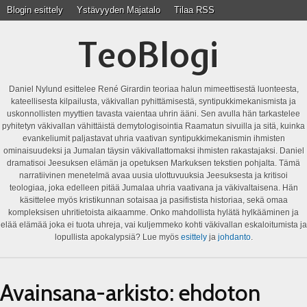
Blogin esittely
Ystävyyden Majatalo
Tilaa RSS
TeoBlogi
Daniel Nylund esittelee René Girardin teoriaa halun mimeettisestä luonteesta,
kateellisesta kilpailusta, väkivallan pyhittämisestä, syntipukkimekanismista ja
uskonnollisten myyttien tavasta vaientaa uhrin ääni. Sen avulla hän tarkastelee
pyhitetyn väkivallan vähittäistä demytologisointia Raamatun sivuilla ja sitä, kuinka
evankeliumit paljastavat uhria vaativan syntipukkimekanismin ihmisten
ominaisuudeksi ja Jumalan täysin väkivallattomaksi ihmisten rakastajaksi. Daniel
dramatisoi Jeesuksen elämän ja opetuksen Markuksen tekstien pohjalta. Tämä
narratiivinen menetelmä avaa uusia ulottuvuuksia Jeesuksesta ja kritisoi
teologiaa, joka edelleen pitää Jumalaa uhria vaativana ja väkivaltaisena. Hän
käsittelee myös kristikunnan sotaisaa ja pasifistista historiaa, sekä omaa
kompleksisen uhritietoista aikaamme. Onko mahdollista hylätä hylkääminen ja
elää elämää joka ei tuota uhreja, vai kuljemmeko kohti väkivallan eskaloitumista ja
lopullista apokalypsiä? Lue myös
esittely
ja
johdanto
.
Avainsana-arkisto:
ehdoton