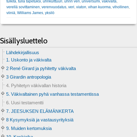
tulkita
,
tulla tapetuksi
,
uhrikulttuuri
,
uhrin veri
,
universumi
,
väkivalta
,
verellä sovittaminen
,
verenvuodatus
,
veri
,
viaton
,
vihan kuorma
,
vihollinen
,
viiniä
,
Williams James
,
yksilö
Sisällysluettelo
Lähdekirjallisuus
1. Uskonto ja väkivalta
2 René Girard ja pyhitetty väkivalta
3 Girardin antropologia
4. Pyhitetyn väkivallan historia
5. Väkivaltainen pyhä vanhassa testamentissa
6. Uusi testamentti
7. JEESUKSEN ELÄMÄNKERTA
8 Kysymyksiä ja vastausyrityksiä
9. Muiden kertomuksia
10. Keskiaika