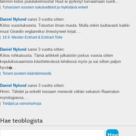
lämmin kiitos joululukemisista! Ruut ei pyrkinyt turvaamaan suink...
⌊
Tuhansien vuosien sukuluettelot ja mykistävä enkeli
Daniel Nylund
sanoi
3 vuotta sitten:
Kiitos suosituksesta. Tutustun ilman muuta. Mulla onkin luultavasti kaikki
muut Girardin englanniksi ilmestyneet kirjat....
⌊
16.9. Meister Eckhart & Eckhart Tolle
Daniel Nylund
sanoi
3 vuotta sitten:
Kiitos rohkaisusta. Tämä artikkeli julkaistiin joskus vuosia sitten
kopulukiusaamista käsittelevässä lehdessä myös ja sai silloin paljon
hyvä�...
⌊
Toisen posken kääntämisestä
Daniel Nylund
sanoi
3 vuotta sitten:
Hmm. Tähdet ja enkelit tosiaam menevät vähän sekaisin Raamatun
mytologiassa....
⌊
Tietäjiä ja vainoharhoja
Hae teoblogista