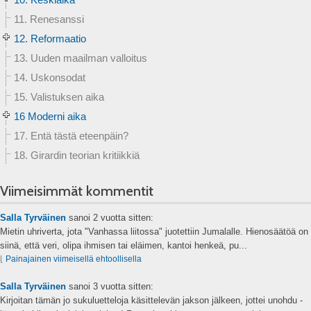
11. Renesanssi
12. Reformaatio
13. Uuden maailman valloitus
14. Uskonsodat
15. Valistuksen aika
16 Moderni aika
17. Entä tästä eteenpäin?
18. Girardin teorian kritiikkiä
Viimeisimmät kommentit
Salla Tyrväinen
sanoi
2 vuotta sitten:
Mietin uhriverta, jota "Vanhassa liitossa" juotettiin Jumalalle. Hienosäätöä on
siinä, että veri, olipa ihmisen tai eläimen, kantoi henkeä, pu...
⌊
Painajainen viimeisellä ehtoollisella
Salla Tyrväinen
sanoi
3 vuotta sitten:
Kirjoitan tämän jo sukuluetteloja käsittelevän jakson jälkeen, jottei unohdu -