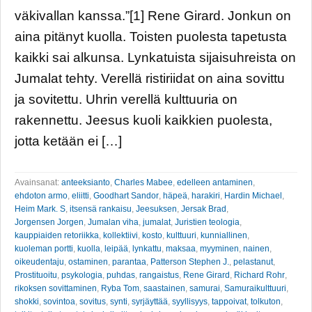
väkivallan kanssa.”[1] Rene Girard. Jonkun on
aina pitänyt kuolla. Toisten puolesta tapetusta
kaikki sai alkunsa. Lynkatuista sijaisuhreista on
Jumalat tehty. Verellä ristiriidat on aina sovittu
ja sovitettu. Uhrin verellä kulttuuria on
rakennettu. Jeesus kuoli kaikkien puolesta,
jotta ketään ei […]
Avainsanat:
anteeksianto
,
Charles Mabee
,
edelleen antaminen
,
ehdoton armo
,
eliitti
,
Goodhart Sandor
,
häpeä
,
harakiri
,
Hardin Michael
,
Heim Mark. S
,
itsensä rankaisu
,
Jeesuksen
,
Jersak Brad
,
Jorgensen Jorgen
,
Jumalan viha
,
jumalat
,
Juristien teologia
,
kauppiaiden retoriikka
,
kollektiivi
,
kosto
,
kulttuuri
,
kunniallinen
,
kuoleman portti
,
kuolla
,
leipää
,
lynkattu
,
maksaa
,
myyminen
,
nainen
,
oikeudentaju
,
ostaminen
,
parantaa
,
Patterson Stephen J.
,
pelastanut
,
Prostituoitu
,
psykologia
,
puhdas
,
rangaistus
,
Rene Girard
,
Richard Rohr
,
rikoksen sovittaminen
,
Ryba Tom
,
saastainen
,
samurai
,
Samuraikulttuuri
,
shokki
,
sovintoa
,
sovitus
,
synti
,
syrjäyttää
,
syyllisyys
,
tappoivat
,
tolkuton
,