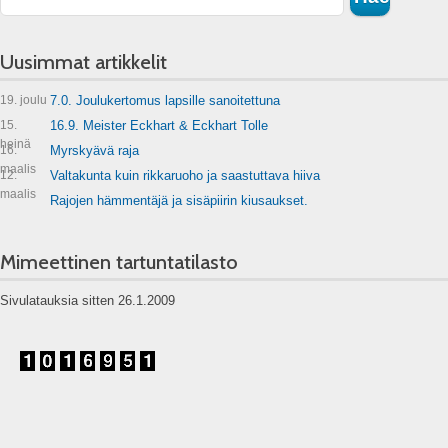
Uusimmat artikkelit
19. joulu
7.0. Joulukertomus lapsille sanoitettuna
15.
16.9. Meister Eckhart & Eckhart Tolle
heinä
16.
Myrskyävä raja
maalis
12.
Valtakunta kuin rikkaruoho ja saastuttava hiiva
maalis
Rajojen hämmentäjä ja sisäpiirin kiusaukset.
Mimeettinen tartuntatilasto
Sivulatauksia sitten 26.1.2009