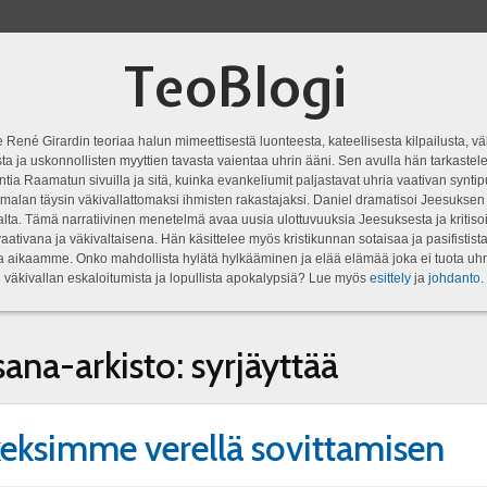
TeoBlogi
 René Girardin teoriaa halun mimeettisestä luonteesta, kateellisesta kilpailusta, vä
a ja uskonnollisten myyttien tavasta vaientaa uhrin ääni. Sen avulla hän tarkastele
ntia Raamatun sivuilla ja sitä, kuinka evankeliumit paljastavat uhria vaativan syn
malan täysin väkivallattomaksi ihmisten rakastajaksi. Daniel dramatisoi Jeesukse
lta. Tämä narratiivinen menetelmä avaa uusia ulottuvuuksia Jeesuksesta ja kritisoi
aativana ja väkivaltaisena. Hän käsittelee myös kristikunnan sotaisaa ja pasifistist
ta aikaamme. Onko mahdollista hylätä hylkääminen ja elää elämää joka ei tuota uhr
väkivallan eskaloitumista ja lopullista apokalypsiä? Lue myös
esittely
ja
johdanto
.
sana-arkisto:
syrjäyttää
eksimme verellä sovittamisen