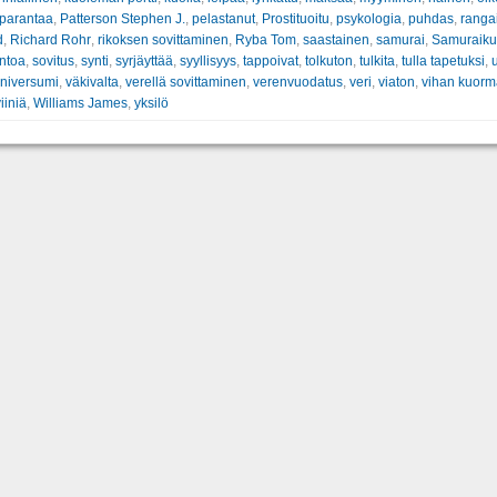
parantaa
,
Patterson Stephen J.
,
pelastanut
,
Prostituoitu
,
psykologia
,
puhdas
,
ranga
d
,
Richard Rohr
,
rikoksen sovittaminen
,
Ryba Tom
,
saastainen
,
samurai
,
Samuraikul
ntoa
,
sovitus
,
synti
,
syrjäyttää
,
syyllisyys
,
tappoivat
,
tolkuton
,
tulkita
,
tulla tapetuksi
,
u
niversumi
,
väkivalta
,
verellä sovittaminen
,
verenvuodatus
,
veri
,
viaton
,
vihan kuorm
iiniä
,
Williams James
,
yksilö