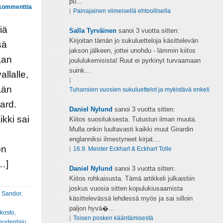
pu...
kommenttia
⌊
Painajainen viimeisellä ehtoollisella
iä
Salla Tyrväinen
sanoi
3 vuotta sitten:
Kirjoitan tämän jo sukuluetteloja käsittelevän
sä
jakson jälkeen, jottei unohdu - lämmin kiitos
aan
joululukemisista! Ruut ei pyrkinyt turvaamaan
suink...
llalle,
⌊
ään
Tuhansien vuosien sukuluettelot ja mykistävä enkeli
ard.
Daniel Nylund
sanoi
3 vuotta sitten:
ikki sai
Kiitos suosituksesta. Tutustun ilman muuta.
Mulla onkin luultavasti kaikki muut Girardin
englanniksi ilmestyneet kirjat....
on
⌊
16.9. Meister Eckhart & Eckhart Tolle
[…]
Daniel Nylund
sanoi
3 vuotta sitten:
Kiitos rohkaisusta. Tämä artikkeli julkaistiin
joskus vuosia sitten kopulukiusaamista
 Sandor
,
käsittelevässä lehdessä myös ja sai silloin
paljon hyvä�...
kosto
,
⌊
Toisen posken kääntämisestä
eudentaju
,