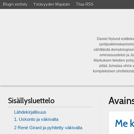
Blogin esittely
Ystävyyden Majatalo
Tilaa RSS
Daniel Nylund esittelee
syntipukkimekanismist
vähittäistä demytologisoi
ominaisuudeksi ja Ju
Markuksen tekstien pohja
pitää Jumalaa uhria v
kompleksisen uhritietois
Avain
Sisällysluettelo
Lähdekirjallisuus
1. Uskonto ja väkivalta
Me k
2 René Girard ja pyhitetty väkivalta