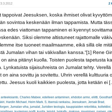
3.3.2012
2 
t tappoivat Jeesuksen, koska ihmiset olivat kyvyttöm
än sovintoa keskenään ilman tappamista. Mutta täs
ssa edes viattoman tappaminen ei kyennyt sovittam
eskenään. Siksi olemme altistuneet rajattomalle väkiva
lemme itse tuoneet maailmaamme, eikä sillä ole mit
tä Jumalan vihan tai väkivallan kanssa.”[1] Rene Gir
on aina pitänyt kuolla. Toisten puolesta tapetusta ka
. Lynkatuista sijaisuhreista on Jumalat tehty. Verellä
dat on aina sovittu ja sovitettu. Uhrin verellä kulttuuria 
ttu. Jeesus kuoli kaikkien puolesta, jotta ketään ei 
:
anteeksianto
,
Charles Mabee
,
edelleen antaminen
,
ehdoton armo
,
eliitti
,
Goodhart
kiri
,
Hardin Michael
,
Heim Mark. S
,
itsensä rankaisu
,
Jeesuksen
,
Jersak Brad
,
Jorgen
,
Jumalan viha
,
jumalat
,
Juristien teologia
,
kauppiaiden retoriikka
,
kollektiivi
,
nniallinen
,
kuoleman portti
,
kuolla
,
leipää
,
lynkattu
,
maksaa
,
myyminen
,
nainen
,
oik