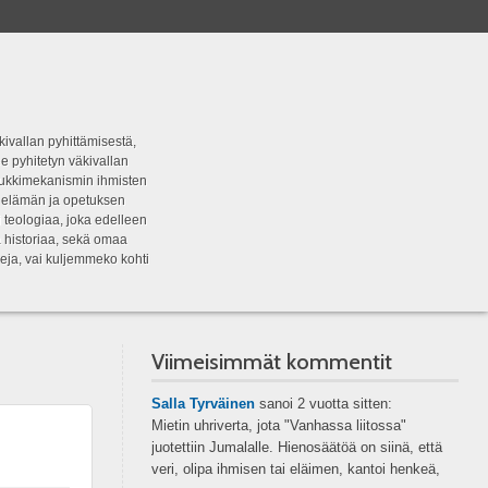
kivallan pyhittämisestä,
e pyhitetyn väkivallan
tipukkimekanismin ihmisten
n elämän ja opetuksen
 teologiaa, joka edelleen
a historiaa, sekä omaa
eja, vai kuljemmeko kohti
Viimeisimmät kommentit
Salla Tyrväinen
sanoi
2 vuotta sitten:
Mietin uhriverta, jota "Vanhassa liitossa"
juotettiin Jumalalle. Hienosäätöä on siinä, että
veri, olipa ihmisen tai eläimen, kantoi henkeä,