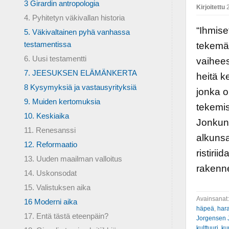
3 Girardin antropologia
Kirjoitettu
2
4. Pyhitetyn väkivallan historia
“Ihmise
5. Väkivaltainen pyhä vanhassa
testamentissa
tekemä
6. Uusi testamentti
vaihee
7. JEESUKSEN ELÄMÄNKERTA
heitä k
8 Kysymyksiä ja vastausyrityksiä
jonka o
9. Muiden kertomuksia
tekemis
10. Keskiaika
Jonkun 
11. Renesanssi
alkunsa
12. Reformaatio
ristirii
13. Uuden maailman valloitus
rakenne
14. Uskonsodat
15. Valistuksen aika
Avainsanat
16 Moderni aika
häpeä
,
hara
17. Entä tästä eteenpäin?
Jorgensen 
kulttuuri
,
ku