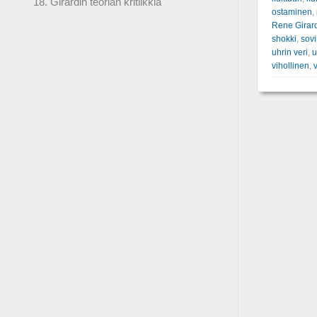
18. Girardin teorian kritiikkiä
ostaminen
,
Rene Girar
shokki
,
sovi
uhrin veri
,
u
vihollinen
,
v