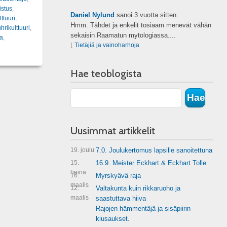
istus
,
Daniel Nylund
sanoi
3 vuotta sitten:
ttuuri
,
Hmm. Tähdet ja enkelit tosiaam menevät vähän
hrikulttuuri
,
sekaisin Raamatun mytologiassa....
a
,
⌊
Tietäjiä ja vainoharhoja
Hae teoblogista
Uusimmat artikkelit
19. joulu
7.0. Joulukertomus lapsille sanoitettuna
15.
16.9. Meister Eckhart & Eckhart Tolle
heinä
16.
Myrskyävä raja
maalis
12.
Valtakunta kuin rikkaruoho ja
maalis
saastuttava hiiva
Rajojen hämmentäjä ja sisäpiirin
kiusaukset.