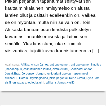
Pitkän perjantain tapahtumat selittyvät sen
kautta minkälainen ihmisyhteisö on alusta
lähtien ollut ja osittain edelleenkin on. Vaikea
se on myöntää, mutta niin se vain on. Toin
Afrikasta banaanipuun lehdistä pelkistetyn
kuvan ristiinnaulitsemisesta ja laitoin sen
seinälle. Yksi lapsistani, joka silloin oli
viisivuotias, tuijotti kuvaa kauhistuneena ja […]
Avainsanat:
Afrikka
,
Alison James
,
antropologinen
,
antropologinen ilmoitus
,
banaanipuu
,
esikulttuurinen lauma
,
evankeliumi
,
Goodhart Sandor
,
Jersak Brad
,
Jorgensen Jorgen
,
kulttuuriantropologi
,
lapsen mieli
,
Michael E. Hardin.
,
mytologisoida
,
pitkä perjantai
,
Rene Girard
,
Ryba Tom
,
sisäinen vapaus
,
teologia
,
uhri
,
Williams James
,
yksilö