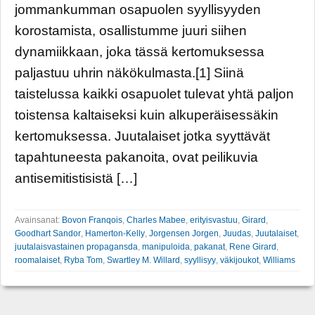
jommankumman osapuolen syyllisyyden
korostamista, osallistumme juuri siihen
dynamiikkaan, joka tässä kertomuksessa
paljastuu uhrin näkökulmasta.[1] Siinä
taistelussa kaikki osapuolet tulevat yhtä paljon
toistensa kaltaiseksi kuin alkuperäisessäkin
kertomuksessa. Juutalaiset jotka syyttävät
tapahtuneesta pakanoita, ovat peilikuvia
antisemitistisistä […]
Avainsanat:
Bovon Franqois
,
Charles Mabee
,
erityisvastuu
,
Girard
,
Goodhart Sandor
,
Hamerton-Kelly
,
Jorgensen Jorgen
,
Juudas
,
Juutalaiset
,
juutalaisvastainen propagansda
,
manipuloida
,
pakanat
,
Rene Girard
,
roomalaiset
,
Ryba Tom
,
Swartley M. Willard
,
syyllisyy
,
väkijoukot
,
Williams