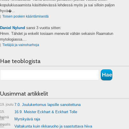
kopulukiusaamista käsittelevässä lehdessä myös ja sai silloin paljon
hyvä�...
⌊
Toisen posken kääntämisestä
Daniel Nylund
sanoi
3 vuotta sitten:
Hmm. Tähdet ja enkelit tosiaam menevät vähän sekaisin Raamatun
mytologiassa....
⌊
Tietäjiä ja vainoharhoja
Hae teoblogista
Uusimmat artikkelit
19. joulu
7.0. Joulukertomus lapsille sanoitettuna
15.
16.9. Meister Eckhart & Eckhart Tolle
heinä
16.
Myrskyävä raja
maalis
12.
Valtakunta kuin rikkaruoho ja saastuttava hiiva