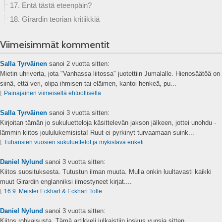
17. Entä tästä eteenpäin?
18. Girardin teorian kritiikkiä
Viimeisimmät kommentit
Salla Tyrväinen
sanoi
2 vuotta sitten:
Mietin uhriverta, jota "Vanhassa liitossa" juotettiin Jumalalle. Hienosäätöä on
siinä, että veri, olipa ihmisen tai eläimen, kantoi henkeä, pu...
⌊
Painajainen viimeisellä ehtoollisella
Salla Tyrväinen
sanoi
3 vuotta sitten:
Kirjoitan tämän jo sukuluetteloja käsittelevän jakson jälkeen, jottei unohdu -
lämmin kiitos joululukemisista! Ruut ei pyrkinyt turvaamaan suink...
⌊
Tuhansien vuosien sukuluettelot ja mykistävä enkeli
Daniel Nylund
sanoi
3 vuotta sitten:
Kiitos suosituksesta. Tutustun ilman muuta. Mulla onkin luultavasti kaikki
muut Girardin englanniksi ilmestyneet kirjat....
⌊
16.9. Meister Eckhart & Eckhart Tolle
Daniel Nylund
sanoi
3 vuotta sitten:
Kiitos rohkaisusta. Tämä artikkeli julkaistiin joskus vuosia sitten