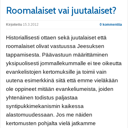
Roomalaiset vai juutalaiset?
Kirjoitettu
15.3.2012
0 kommenttia
Historiallisesti ottaen sekä juutalaiset että
roomalaiset olivat vastuussa Jeesuksen
tappamisesta. Päävastuun määrittäminen
yksipuolisesti jommallekummalle ei tee oikeutta
evankelistojen kertomuksille ja toimii vain
uutena esimerkkinä siitä että emme vieläkään
ole oppineet mitään evankeliumeista, joiden
yhtenäinen todistus paljastaa
syntipukkimekanismin kaikessa
alastomuudessaan. Jos me näiden
kertomusten pohjalta vielä jatkamme