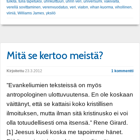
tulkita
,
tulla tapetuksi
,
uhrikulttuuri
,
uhrin veri
,
universumi
,
väkivalta
,
verellä sovittaminen
,
verenvuodatus
,
veri
,
viaton
,
vihan kuorma
,
vihollinen
,
viiniä
,
Williams James
,
yksilö
Mitä se kertoo meistä?
Kirjoitettu
23.3.2012
1 kommentti
”Evankeliumien teksteissä on myös
antropologinen ulottuvuutensa. En ole koskaan
väittänyt, että se kattaisi koko kristillisen
ilmoituksen, mutta ilman sitä kristinusko ei voi
olla totuudellisesti oma itsensä.” Rene Girard.
[1] Jeesus kuoli koska me tapoimme hänet.