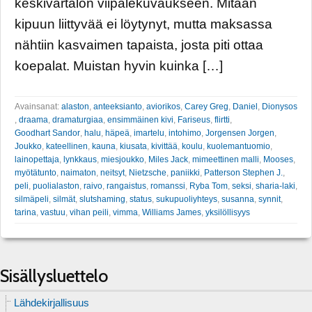
keskivartalon viipalekuvaukseen. Mitään
kipuun liittyvää ei löytynyt, mutta maksassa
nähtiin kasvaimen tapaista, josta piti ottaa
koepalat. Muistan hyvin kuinka […]
Avainsanat:
alaston
,
anteeksianto
,
aviorikos
,
Carey Greg
,
Daniel
,
Dionysos
,
draama
,
dramaturgiaa
,
ensimmäinen kivi
,
Fariseus
,
flirtti
,
Goodhart Sandor
,
halu
,
häpeä
,
imartelu
,
intohimo
,
Jorgensen Jorgen
,
Joukko
,
kateellinen
,
kauna
,
kiusata
,
kivittää
,
koulu
,
kuolemantuomio
,
lainopettaja
,
lynkkaus
,
miesjoukko
,
Miles Jack
,
mimeettinen malli
,
Mooses
,
myötätunto
,
naimaton
,
neitsyt
,
Nietzsche
,
paniikki
,
Patterson Stephen J.
,
peli
,
puolialaston
,
raivo
,
rangaistus
,
romanssi
,
Ryba Tom
,
seksi
,
sharia-laki
,
silmäpeli
,
silmät
,
slutshaming
,
status
,
sukupuoliyhteys
,
susanna
,
synnit
,
tarina
,
vastuu
,
vihan peili
,
vimma
,
Williams James
,
yksilöllisyys
Sisällysluettelo
Lähdekirjallisuus