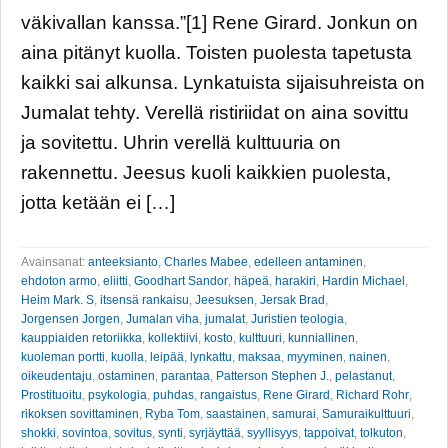
väkivallan kanssa.”[1] Rene Girard. Jonkun on
aina pitänyt kuolla. Toisten puolesta tapetusta
kaikki sai alkunsa. Lynkatuista sijaisuhreista on
Jumalat tehty. Verellä ristiriidat on aina sovittu
ja sovitettu. Uhrin verellä kulttuuria on
rakennettu. Jeesus kuoli kaikkien puolesta,
jotta ketään ei […]
Avainsanat:
anteeksianto
,
Charles Mabee
,
edelleen antaminen
,
ehdoton armo
,
eliitti
,
Goodhart Sandor
,
häpeä
,
harakiri
,
Hardin Michael
,
Heim Mark. S
,
itsensä rankaisu
,
Jeesuksen
,
Jersak Brad
,
Jorgensen Jorgen
,
Jumalan viha
,
jumalat
,
Juristien teologia
,
kauppiaiden retoriikka
,
kollektiivi
,
kosto
,
kulttuuri
,
kunniallinen
,
kuoleman portti
,
kuolla
,
leipää
,
lynkattu
,
maksaa
,
myyminen
,
nainen
,
oikeudentaju
,
ostaminen
,
parantaa
,
Patterson Stephen J.
,
pelastanut
,
Prostituoitu
,
psykologia
,
puhdas
,
rangaistus
,
Rene Girard
,
Richard Rohr
,
rikoksen sovittaminen
,
Ryba Tom
,
saastainen
,
samurai
,
Samuraikulttuuri
,
shokki
,
sovintoa
,
sovitus
,
synti
,
syrjäyttää
,
syyllisyys
,
tappoivat
,
tolkuton
,