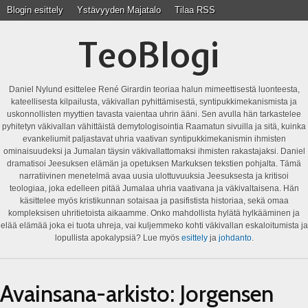
Blogin esittely
Ystävyyden Majatalo
Tilaa RSS
TeoBlogi
Daniel Nylund esittelee René Girardin teoriaa halun mimeettisestä luonteesta,
kateellisesta kilpailusta, väkivallan pyhittämisestä, syntipukkimekanismista ja
uskonnollisten myyttien tavasta vaientaa uhrin ääni. Sen avulla hän tarkastelee
pyhitetyn väkivallan vähittäistä demytologisointia Raamatun sivuilla ja sitä, kuinka
evankeliumit paljastavat uhria vaativan syntipukkimekanismin ihmisten
ominaisuudeksi ja Jumalan täysin väkivallattomaksi ihmisten rakastajaksi. Daniel
dramatisoi Jeesuksen elämän ja opetuksen Markuksen tekstien pohjalta. Tämä
narratiivinen menetelmä avaa uusia ulottuvuuksia Jeesuksesta ja kritisoi
teologiaa, joka edelleen pitää Jumalaa uhria vaativana ja väkivaltaisena. Hän
käsittelee myös kristikunnan sotaisaa ja pasifistista historiaa, sekä omaa
kompleksisen uhritietoista aikaamme. Onko mahdollista hylätä hylkääminen ja
elää elämää joka ei tuota uhreja, vai kuljemmeko kohti väkivallan eskaloitumista ja
lopullista apokalypsiä? Lue myös
esittely
ja
johdanto
.
Avainsana-arkisto:
Jorgensen