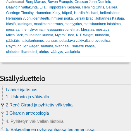
Avainsanat:
Borg Marcus
,
Bovon Franqois
,
Crossan John Dominic
,
Daavidin valtakunta
,
Elia
,
Filippoksen Kesarea
,
Fleming Chris
,
Galilea
,
Gorringe Timothy
,
Hamerton-Kelly
,
häpeä
,
Hardin Michael
,
hellenistinen
,
Hermonin vuori
,
identiteetti
,
ihmisen poika
,
Jersak Brad
,
Johannes Kastaja
,
kärsiä
,
kuningas
,
maailman herruus
,
marttyyrius
,
messiaaninen intohimo
,
messiaaninen ylivoima
,
messiaaniset unelmat
,
Messias
,
mestaus
,
Miles Jack
,
muinainen kunnia
,
Myers Ched
,
N.T. Wright
,
nuhdella
,
pääsiäismatkakertomus
,
pahuus
,
pelastava väkivalta
,
provosoitua
,
Raymund Schwager
,
saatana
,
skandaali
,
sorrettu kansa
,
uhriuden ihannointi
,
uhrius
,
vääryys
,
vastarinta
Sisällysluettelo
Lähdekirjallisuus
1. Uskonto ja väkivalta
2 René Girard ja pyhitetty väkivalta
3 Girardin antropologia
4. Pyhitetyn väkivallan historia
5. Väkivaltainen pyhä vanhassa testamentissa