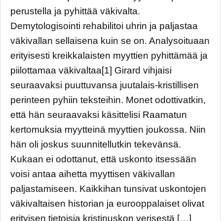
perustella ja pyhittää väkivalta.
Demytologisointi rehabilitoi uhrin ja paljastaa
väkivallan sellaisena kuin se on. Analysoituaan
erityisesti kreikkalaisten myyttien pyhittämää ja
piilottamaa väkivaltaa[1] Girard vihjaisi
seuraavaksi puuttuvansa juutalais-kristillisen
perinteen pyhiin teksteihin. Monet odottivatkin,
että hän seuraavaksi käsittelisi Raamatun
kertomuksia myytteinä myyttien joukossa. Niin
hän oli joskus suunnitellutkin tekevänsä.
Kukaan ei odottanut, että uskonto itsessään
voisi antaa aihetta myyttisen väkivallan
paljastamiseen. Kaikkihan tunsivat uskontojen
väkivaltaisen historian ja eurooppalaiset olivat
erityisen tietoisia kristinuskon verisestä […]