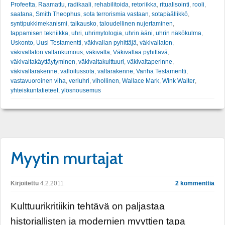
Profeetta
,
Raamattu
,
radikaali
,
rehabilitoida
,
retoriikka
,
ritualisointi
,
rooli
,
saatana
,
Smith Theophus
,
sota terrorismia vastaan
,
sotapäällikkö
,
syntipukkimekanismi
,
taikausko
,
taloudellinen nujertaminen
,
tappamisen tekniikka
,
uhri
,
uhrimytologia
,
uhrin ääni
,
uhrin näkökulma
,
Uskonto
,
Uusi Testamentti
,
väkivallan pyhittäjä
,
väkivallaton
,
väkivallaton vallankumous
,
väkivalta
,
Väkivaltaa pyhittävä
,
väkivaltakäyttäytyminen
,
väkivaltakulttuuri
,
väkivaltaperinne
,
väkivaltarakenne
,
valloitussota
,
valtarakenne
,
Vanha Testamentti
,
vastavuoroinen viha
,
veriuhri
,
vihollinen
,
Wallace Mark
,
Wink Walter
,
yhteiskuntatieteet
,
ylösnousemus
Myytin murtajat
Kirjoitettu
4.2.2011
2 kommenttia
Kulttuurikritiikin tehtävä on paljastaa
historiallisten ja modernien myyttien tapa