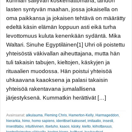
kunnian säilyvän koskemattomana, tahdon
lasten syntyvän maahan, jossa jokaisella on
oma paikkansa ja jokaisen tehtävä on määrätty
edeltä käsin elämän loppuun asti eikä turha
levottomuus kuluta kenenkään sydäntä. Mika
Waltari. Sinuhe Egyptiläinen[1] Uhri oli poistettu
yhteisöstä väkivallan aiheuttajana, mutta hän
tuli takaisin tabujen, kieltojen, käskyjen ja
rituaalien muodossa. Hän poistui yhteisöä
uhkaavana kaaoksena ja palasi takaisin
yhteisöä rakentavana jumalallisena
järjestyksenä. Kummatkin herättivät […]
Avainsanat:
alkulauma
,
Fleming Chris
,
Hamerton-Kelly
,
Harmageddon
,
hierarkia
,
himo
,
homo sapiens
,
identtiset kaksoset
,
imitaatio
,
insesti
,
insestitabu
,
intuitiivinen
,
itsetuho
,
kaaos
,
käsky
,
kielto
,
kiihottavuus
,
kontrolloimaton väkivalta
,
koston kierre
,
kulttuuri
,
kuukautiset
,