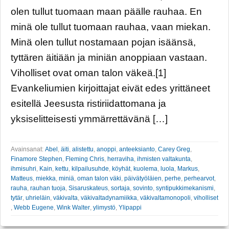
olen tullut tuomaan maan päälle rauhaa. En
minä ole tullut tuomaan rauhaa, vaan miekan.
Minä olen tullut nostamaan pojan isäänsä,
tyttären äitiään ja miniän anoppiaan vastaan.
Viholliset ovat oman talon väkeä.[1]
Evankeliumien kirjoittajat eivät edes yrittäneet
esitellä Jeesusta ristiriidattomana ja
yksiselitteisesti ymmärrettävänä […]
Avainsanat:
Abel
,
äiti
,
alistettu
,
anoppi
,
anteeksianto
,
Carey Greg
,
Finamore Stephen
,
Fleming Chris
,
herraviha
,
ihmisten valtakunta
,
ihmisuhri
,
Kain
,
kettu
,
kilpailusuhde
,
köyhät
,
kuolema
,
luola
,
Markus
,
Matteus
,
miekka
,
miniä
,
oman talon väki
,
päivätyöläien
,
perhe
,
perhearvot
,
rauha
,
rauhan tuoja
,
Sisaruskateus
,
sortaja
,
sovinto
,
syntipukkimekanismi
,
tytär
,
uhrieläin
,
väkivalta
,
väkivaltadynamiikka
,
väkivaltamonopoli
,
viholliset
,
Webb Eugene
,
Wink Walter
,
ylimystö
,
Ylipappi