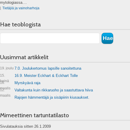
mytologiassa....
⌊
Tietäjiä ja vainoharhoja
Hae teoblogista
Uusimmat artikkelit
19. joulu
7.0. Joulukertomus lapsille sanoitettuna
15.
16.9. Meister Eckhart & Eckhart Tolle
heinä
16.
Myrskyävä raja
maalis
12.
Valtakunta kuin rikkaruoho ja saastuttava hiiva
maalis
Rajojen hämmentäjä ja sisäpiirin kiusaukset.
Mimeettinen tartuntatilasto
Sivulatauksia sitten 26.1.2009