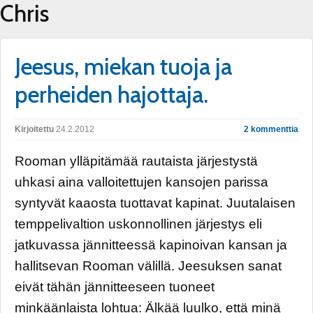
Chris
Jeesus, miekan tuoja ja
perheiden hajottaja.
Kirjoitettu
24.2.2012
2 kommenttia
Rooman ylläpitämää rautaista järjestystä
uhkasi aina valloitettujen kansojen parissa
syntyvät kaaosta tuottavat kapinat. Juutalaisen
temppelivaltion uskonnollinen järjestys eli
jatkuvassa jännitteessä kapinoivan kansan ja
hallitsevan Rooman välillä. Jeesuksen sanat
eivät tähän jännitteeseen tuoneet
minkäänlaista lohtua: Älkää luulko, että minä