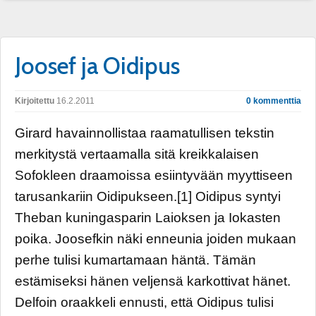
Joosef ja Oidipus
Kirjoitettu
16.2.2011
0 kommenttia
Girard havainnollistaa raamatullisen tekstin
merkitystä vertaamalla sitä kreikkalaisen
Sofokleen draamoissa esiintyvään myyttiseen
tarusankariin Oidipukseen.[1] Oidipus syntyi
Theban kuningasparin Laioksen ja Iokasten
poika. Joosefkin näki enneunia joiden mukaan
perhe tulisi kumartamaan häntä. Tämän
estämiseksi hänen veljensä karkottivat hänet.
Delfoin oraakkeli ennusti, että Oidipus tulisi