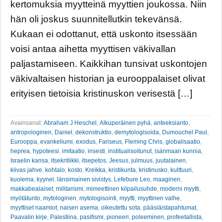
kertomuksia myytteinä myyttien joukossa. Niin
hän oli joskus suunnitellutkin tekevänsä.
Kukaan ei odottanut, että uskonto itsessään
voisi antaa aihetta myyttisen väkivallan
paljastamiseen. Kaikkihan tunsivat uskontojen
väkivaltaisen historian ja eurooppalaiset olivat
erityisen tietoisia kristinuskon verisestä […]
Avainsanat:
Abraham J Heschel
,
Alkuperäinen pyhä
,
anteeksianto
,
antropologinen
,
Daniel
,
dekonstruktio
,
demytologisoida
,
Dumouchel Paul
,
Eurooppa
,
evankeliumi
,
exodus
,
Fariseus
,
Fleming Chris
,
globalisaatio
,
heprea
,
hypoteesi
,
imitaatio
,
insesti
,
institualisoitunut
,
isänmaan kunnia
,
Israelin kansa
,
itsekritiikki
,
itsepetos
,
Jeesus
,
julmuus
,
juutalainen
,
kiivas jahve
,
kohtalo
,
kosto
,
Kreikka
,
kristikunta
,
kristinusko
,
kulttuuri
,
kuolema
,
kyynel
,
länsimainen sivistys
,
Lefebure Leo
,
maaginen
,
makkabealaiset
,
militarismi
,
mimeettinen kilpailusuhde
,
moderni myytti
,
myötätunto
,
mytologinen
,
mytologisointi
,
myytti
,
myyttinen valhe
,
myyttiset naamiot
,
naisen asema
,
oikeutettu sota
,
pääsiäistapahtumat
,
Paavalin kirje
,
Palestiina
,
pasifismi
,
pioneeri
,
poleeminen
,
profeetallista
,