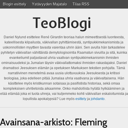
Blogin esittely
Ystävyyden Majatalo
Tilaa RSS
TeoBlogi
Daniel Nylund esittelee René Girardin teoriaa halun mimeettisestä luonteesta,
kateellisesta kilpailusta, väkivallan pyhittämisestä, syntipukkimekanismista ja
uskonnollisten myyttien tavasta vaientaa uhrin ääni. Sen avulla hän tarkastelee
pyhitetyn väkivallan vähittäistä demytologisointia Raamatun sivuilla ja sitä, kuinka
evankeliumit paljastavat uhria vaativan syntipukkimekanismin ihmisten
ominaisuudeksi ja Jumalan täysin väkivallattomaksi ihmisten rakastajaksi. Daniel
dramatisoi Jeesuksen elämän ja opetuksen Markuksen tekstien pohjalta. Tämä
narratiivinen menetelmä avaa uusia ulottuvuuksia Jeesuksesta ja kritisoi
teologiaa, joka edelleen pitää Jumalaa uhria vaativana ja väkivaltaisena. Hän
käsittelee myös kristikunnan sotaisaa ja pasifistista historiaa, sekä omaa
kompleksisen uhritietoista aikaamme. Onko mahdollista hylätä hylkääminen ja
elää elämää joka ei tuota uhreja, vai kuljemmeko kohti väkivallan eskaloitumista ja
lopullista apokalypsiä? Lue myös
esittely
ja
johdanto
.
Avainsana-arkisto:
Fleming