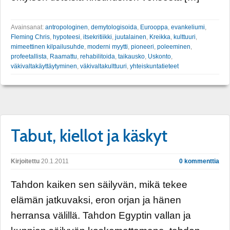
Avainsanat:
antropologinen
,
demytologisoida
,
Eurooppa
,
evankeliumi
,
Fleming Chris
,
hypoteesi
,
itsekritiikki
,
juutalainen
,
Kreikka
,
kulttuuri
,
mimeettinen kilpailusuhde
,
moderni myytti
,
pioneeri
,
poleeminen
,
profeetallista
,
Raamattu
,
rehabilitoida
,
taikausko
,
Uskonto
,
väkivaltakäyttäytyminen
,
väkivaltakulttuuri
,
yhteiskuntatieteet
Tabut, kiellot ja käskyt
Kirjoitettu
20.1.2011
0 kommenttia
Tahdon kaiken sen säilyvän, mikä tekee
elämän jatkuvaksi, eron orjan ja hänen
herransa välillä. Tahdon Egyptin vallan ja