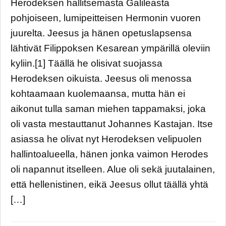
Herodeksen hallitsemasta Galileasta
pohjoiseen, lumipeitteisen Hermonin vuoren
juurelta. Jeesus ja hänen opetuslapsensa
lähtivät Filippoksen Kesarean ympärillä oleviin
kyliin.[1] Täällä he olisivat suojassa
Herodeksen oikuista. Jeesus oli menossa
kohtaamaan kuolemaansa, mutta hän ei
aikonut tulla saman miehen tappamaksi, joka
oli vasta mestauttanut Johannes Kastajan. Itse
asiassa he olivat nyt Herodeksen velipuolen
hallintoalueella, hänen jonka vaimon Herodes
oli napannut itselleen. Alue oli sekä juutalainen,
että hellenistinen, eikä Jeesus ollut täällä yhtä
[…]