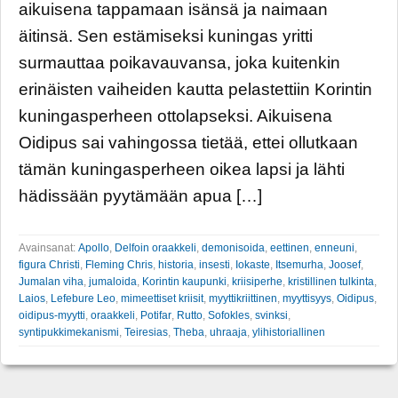
aikuisena tappamaan isänsä ja naimaan
äitinsä. Sen estämiseksi kuningas yritti
surmauttaa poikavauvansa, joka kuitenkin
erinäisten vaiheiden kautta pelastettiin Korintin
kuningasperheen ottolapseksi. Aikuisena
Oidipus sai vahingossa tietää, ettei ollutkaan
tämän kuningasperheen oikea lapsi ja lähti
hädissään pyytämään apua […]
Avainsanat:
Apollo
,
Delfoin oraakkeli
,
demonisoida
,
eettinen
,
enneuni
,
figura Christi
,
Fleming Chris
,
historia
,
insesti
,
Iokaste
,
Itsemurha
,
Joosef
,
Jumalan viha
,
jumaloida
,
Korintin kaupunki
,
kriisiperhe
,
kristillinen tulkinta
,
Laios
,
Lefebure Leo
,
mimeettiset kriisit
,
myyttikriittinen
,
myyttisyys
,
Oidipus
,
oidipus-myytti
,
oraakkeli
,
Potifar
,
Rutto
,
Sofokles
,
svinksi
,
syntipukkimekanismi
,
Teiresias
,
Theba
,
uhraaja
,
ylihistoriallinen