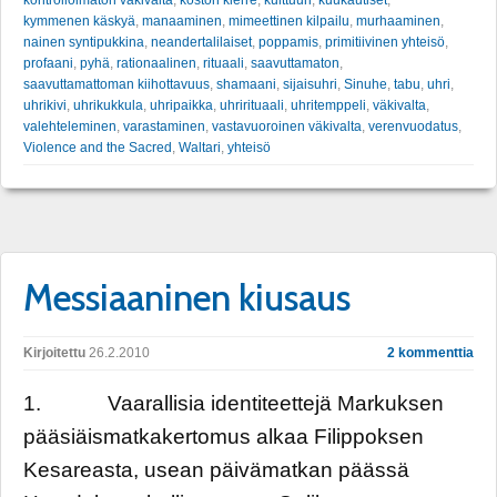
kymmenen käskyä
,
manaaminen
,
mimeettinen kilpailu
,
murhaaminen
,
nainen syntipukkina
,
neandertalilaiset
,
poppamis
,
primitiivinen yhteisö
,
profaani
,
pyhä
,
rationaalinen
,
rituaali
,
saavuttamaton
,
saavuttamattoman kiihottavuus
,
shamaani
,
sijaisuhri
,
Sinuhe
,
tabu
,
uhri
,
uhrikivi
,
uhrikukkula
,
uhripaikka
,
uhrirituaali
,
uhritemppeli
,
väkivalta
,
valehteleminen
,
varastaminen
,
vastavuoroinen väkivalta
,
verenvuodatus
,
Violence and the Sacred
,
Waltari
,
yhteisö
Messiaaninen kiusaus
Kirjoitettu
26.2.2010
2 kommenttia
1. Vaarallisia identiteettejä Markuksen
pääsiäismatkakertomus alkaa Filippoksen
Kesareasta, usean päivämatkan päässä