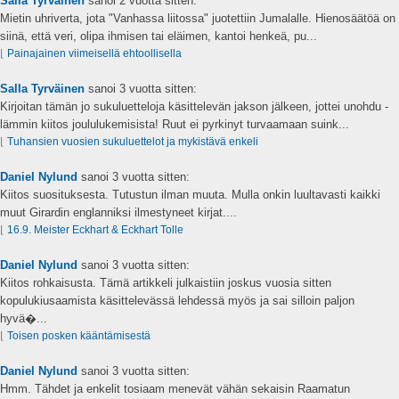
Salla Tyrväinen
sanoi
2 vuotta sitten:
Mietin uhriverta, jota "Vanhassa liitossa" juotettiin Jumalalle. Hienosäätöä on
siinä, että veri, olipa ihmisen tai eläimen, kantoi henkeä, pu...
⌊
Painajainen viimeisellä ehtoollisella
Salla Tyrväinen
sanoi
3 vuotta sitten:
Kirjoitan tämän jo sukuluetteloja käsittelevän jakson jälkeen, jottei unohdu -
lämmin kiitos joululukemisista! Ruut ei pyrkinyt turvaamaan suink...
⌊
Tuhansien vuosien sukuluettelot ja mykistävä enkeli
Daniel Nylund
sanoi
3 vuotta sitten:
Kiitos suosituksesta. Tutustun ilman muuta. Mulla onkin luultavasti kaikki
muut Girardin englanniksi ilmestyneet kirjat....
⌊
16.9. Meister Eckhart & Eckhart Tolle
Daniel Nylund
sanoi
3 vuotta sitten:
Kiitos rohkaisusta. Tämä artikkeli julkaistiin joskus vuosia sitten
kopulukiusaamista käsittelevässä lehdessä myös ja sai silloin paljon
hyvä�...
⌊
Toisen posken kääntämisestä
Daniel Nylund
sanoi
3 vuotta sitten:
Hmm. Tähdet ja enkelit tosiaam menevät vähän sekaisin Raamatun