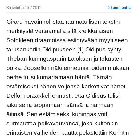
Kirjoitettu
16.2.2011
0 kommenttia
Girard havainnollistaa raamatullisen tekstin
merkitystä vertaamalla sitä kreikkalaisen
Sofokleen draamoissa esiintyvään myyttiseen
tarusankariin Oidipukseen.[1] Oidipus syntyi
Theban kuningasparin Laioksen ja Iokasten
poika. Joosefkin näki enneunia joiden mukaan
perhe tulisi kumartamaan häntä. Tämän
estämiseksi hänen veljensä karkottivat hänet.
Delfoin oraakkeli ennusti, että Oidipus tulisi
aikuisena tappamaan isänsä ja naimaan
äitinsä. Sen estämiseksi kuningas yritti
surmauttaa poikavauvansa, joka kuitenkin
erinäisten vaiheiden kautta pelastettiin Korintin