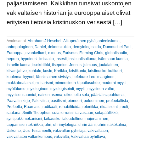
paljastamiseen. Kaikkihan tunsivat uskontojen
väkivaltaisen historian ja eurooppalaiset olivat
erityisen tietoisia kristinuskon verisestä […]
Avainsanat:
Abraham J Heschel
,
Alkuperäinen pyhä
,
anteeksianto
,
antropologinen
,
Daniel
,
dekonstruktio
,
demytologisoida
,
Dumouchel Paul
,
Eurooppa
,
evankeliumi
,
exodus
,
Fariseus
,
Fleming Chris
,
globalisaatio
,
heprea
,
hypoteesi
,
imitaatio
,
insesti
,
institualisoitunut
,
isänmaan kunnia
,
Israelin kansa
,
itsekritiikki
,
itsepetos
,
Jeesus
,
julmuus
,
juutalainen
,
kiivas jahve
,
kohtalo
,
kosto
,
Kreikka
,
kristikunta
,
kristinusko
,
kulttuuri
,
kuolema
,
kyynel
,
länsimainen sivistys
,
Lefebure Leo
,
maaginen
,
makkabealaiset
,
militarismi
,
mimeettinen kilpailusuhde
,
moderni myytti
,
myötätunto
,
mytologinen
,
mytologisointi
,
myytti
,
myyttinen valhe
,
myyttiset naamiot
,
naisen asema
,
oikeutettu sota
,
pääsiäistapahtumat
,
Paavalin kirje
,
Palestiina
,
pasifismi
,
pioneeri
,
poleeminen
,
profeetallista
,
Profeetta
,
Raamattu
,
radikaali
,
rehabilitoida
,
retoriikka
,
ritualisointi
,
rooli
,
saatana
,
Smith Theophus
,
sota terrorismia vastaan
,
sotapäällikkö
,
syntipukkimekanismi
,
taikausko
,
taloudellinen nujertaminen
,
tappamisen tekniikka
,
uhri
,
uhrimytologia
,
uhrin ääni
,
uhrin näkökulma
,
Uskonto
,
Uusi Testamentti
,
väkivallan pyhittäjä
,
väkivallaton
,
väkivallaton vallankumous
,
väkivalta
,
Väkivaltaa pyhittävä
,