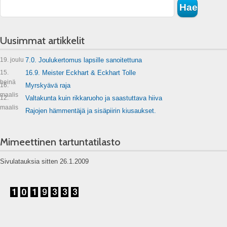
Uusimmat artikkelit
19. joulu
7.0. Joulukertomus lapsille sanoitettuna
15.
16.9. Meister Eckhart & Eckhart Tolle
heinä
16.
Myrskyävä raja
maalis
12.
Valtakunta kuin rikkaruoho ja saastuttava hiiva
maalis
Rajojen hämmentäjä ja sisäpiirin kiusaukset.
Mimeettinen tartuntatilasto
Sivulatauksia sitten 26.1.2009