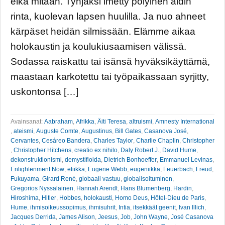
eikä mitään. Tyhjäksi imetty pölyinen äidin
rinta, kuolevan lapsen huulilla. Ja nuo ahneet
kärpäset heidän silmissään. Elämme aikaa
holokaustin ja koulukiusaamisen välissä.
Sodassa raiskattu tai isänsä hyväksikäyttämä,
maastaan karkotettu tai työpaikassaan syrjitty,
uskontonsa […]
Avainsanat:
Aabraham
,
Afrikka
,
Äiti Teresa
,
altruismi
,
Amnesty International
,
ateismi
,
Auguste Comte
,
Augustinus
,
Bill Gates
,
Casanova José
,
Cervantes
,
Cesáreo Bandera
,
Charles Taylor
,
Charlie Chaplin
,
Christopher
,
Christopher Hitchens
,
creatio ex nihilo
,
Daly Robert J.
,
David Hume
,
dekonstruktionismi
,
demystifioida
,
Dietrich Bonhoeffer
,
Emmanuel Levinas
,
Enlightenment Now
,
etiikka
,
Eugene Webb
,
eugeniikka
,
Feuerbach
,
Freud
,
Fukuyama
,
Girard René
,
globaali vastuu
,
globalisoituminen
,
Gregorios Nyssalainen
,
Hannah Arendt
,
Hans Blumenberg
,
Hardin
,
Hiroshima
,
Hitler
,
Hobbes
,
holokausti
,
Homo Deus
,
Hôtel-Dieu de Paris
,
Hume
,
ihmisoikeussopimus
,
ihmisuhrit
,
Intia
,
itsekkäät geenit
,
Ivan Illich
,
Jacques Derrida
,
James Alison
,
Jeesus
,
Job
,
John Wayne
,
José Casanova