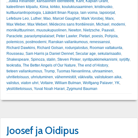
,
Jukka Relander
,
kansallinen identiteetti
,
Kant
,
Kaplan Grant
,
kateellinen kilpailu
,
Kiina
,
kirkko
,
koulukiusaaminen
,
kristinusko
,
kulttuuriantropologia
,
Lääkärit Ilman Rajoja
,
lain voima
,
lapsiorjat
,
Lefebure Leo
,
Luther
,
Mao
,
Marcel Gaughet
,
Mark Vorobej
,
Marx
,
Max Weber
,
Max Weberi
,
Médecins sans frontièresin
,
Michael
,
moderni
,
monikulttuurinen
,
muusukupuolinen
,
Newton
,
Nietzsche
,
Paavali
,
Paraclete
,
paraolympialaiset
,
Peter Lawler
,
Pietari
,
poesis
,
Pohjola
,
polemicos
,
postmoderni
,
Ranskan vallankumous
,
renessanssi
,
Richard Dawkins
,
Richard Golsan
,
rodunjalostus
,
Rooman valtakunta
,
Rousseau
,
Sam Harris ja Daniel Dennet
,
Secular age
,
sekularisaatio
,
Shakespeare
,
Spinoza
,
stalin
,
Steven Pinker
,
syntipukkimekanismi
,
syrjitty
,
teokratia
,
The Better Angels of Our Nature
,
The end of History
,
tieteen vallankumous
,
Trump
,
Tuomas Nevanlinna
,
uhraaminen
,
uhritietoisuus
,
uhriutuminen
,
vähemmistöt
,
väkivalta
,
valistuksen aika
,
valistus
,
viaton uhri
,
Voltaire
,
William Bulman
,
Wolfgang Palaver
,
YK
,
yksilötietoisuus
,
Yuval Noah Harari
,
Zygmund Bauman
Joosef ja Oidipus