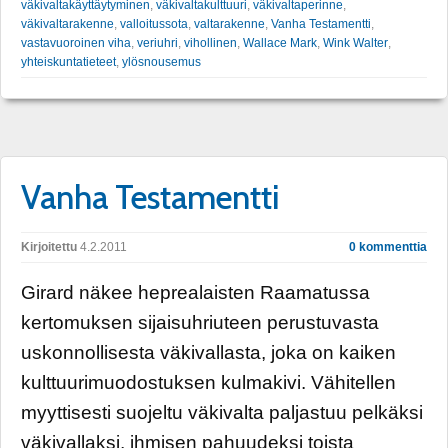
väkivaltakäyttäytyminen
,
väkivaltakulttuuri
,
väkivaltaperinne
,
väkivaltarakenne
,
valloitussota
,
valtarakenne
,
Vanha Testamentti
,
vastavuoroinen viha
,
veriuhri
,
vihollinen
,
Wallace Mark
,
Wink Walter
,
yhteiskuntatieteet
,
ylösnousemus
Vanha Testamentti
Kirjoitettu
4.2.2011
0 kommenttia
Girard näkee heprealaisten Raamatussa
kertomuksen sijaisuhriuteen perustuvasta
uskonnollisesta väkivallasta, joka on kaiken
kulttuurimuodostuksen kulmakivi. Vähitellen
myyttisesti suojeltu väkivalta paljastuu pelkäksi
väkivallaksi, ihmisen pahuudeksi toista