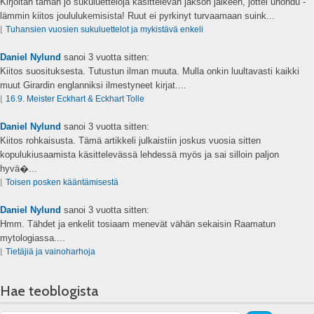
Kirjoitan tämän jo sukuluetteloja käsittelevän jakson jälkeen, jottei unohdu -
lämmin kiitos joululukemisista! Ruut ei pyrkinyt turvaamaan suink...
⌊
Tuhansien vuosien sukuluettelot ja mykistävä enkeli
Daniel Nylund
sanoi
3 vuotta sitten:
Kiitos suosituksesta. Tutustun ilman muuta. Mulla onkin luultavasti kaikki
muut Girardin englanniksi ilmestyneet kirjat....
⌊
16.9. Meister Eckhart & Eckhart Tolle
Daniel Nylund
sanoi
3 vuotta sitten:
Kiitos rohkaisusta. Tämä artikkeli julkaistiin joskus vuosia sitten
kopulukiusaamista käsittelevässä lehdessä myös ja sai silloin paljon
hyvä�...
⌊
Toisen posken kääntämisestä
Daniel Nylund
sanoi
3 vuotta sitten:
Hmm. Tähdet ja enkelit tosiaam menevät vähän sekaisin Raamatun
mytologiassa....
⌊
Tietäjiä ja vainoharhoja
Hae teoblogista