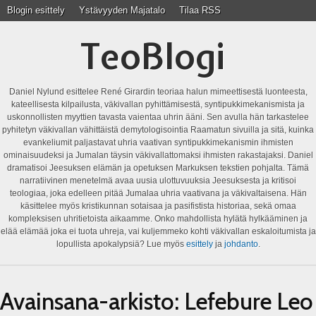
Blogin esittely
Ystävyyden Majatalo
Tilaa RSS
TeoBlogi
Daniel Nylund esittelee René Girardin teoriaa halun mimeettisestä luonteesta,
kateellisesta kilpailusta, väkivallan pyhittämisestä, syntipukkimekanismista ja
uskonnollisten myyttien tavasta vaientaa uhrin ääni. Sen avulla hän tarkastelee
pyhitetyn väkivallan vähittäistä demytologisointia Raamatun sivuilla ja sitä, kuinka
evankeliumit paljastavat uhria vaativan syntipukkimekanismin ihmisten
ominaisuudeksi ja Jumalan täysin väkivallattomaksi ihmisten rakastajaksi. Daniel
dramatisoi Jeesuksen elämän ja opetuksen Markuksen tekstien pohjalta. Tämä
narratiivinen menetelmä avaa uusia ulottuvuuksia Jeesuksesta ja kritisoi
teologiaa, joka edelleen pitää Jumalaa uhria vaativana ja väkivaltaisena. Hän
käsittelee myös kristikunnan sotaisaa ja pasifistista historiaa, sekä omaa
kompleksisen uhritietoista aikaamme. Onko mahdollista hylätä hylkääminen ja
elää elämää joka ei tuota uhreja, vai kuljemmeko kohti väkivallan eskaloitumista ja
lopullista apokalypsiä? Lue myös
esittely
ja
johdanto
.
Avainsana-arkisto:
Lefebure Leo