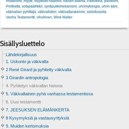
militarismi
,
myytti
,
myyttiset naamiot
,
naisen asema
,
Palestiina
,
pasifismi
,
Profeetta
,
sotapäällikkö
,
syntipukkimekanismi
,
uhrimytologia
,
uhrin ääni
,
väkivallan pyhittäjä
,
väkivallaton
,
väkivaltarakenne
,
valloitussota
,
Vanha Testamentti
,
vihollinen
,
Wink Walter
Sisällysluettelo
Lähdekirjallisuus
1. Uskonto ja väkivalta
2 René Girard ja pyhitetty väkivalta
3 Girardin antropologia
4. Pyhitetyn väkivallan historia
5. Väkivaltainen pyhä vanhassa testamentissa
6. Uusi testamentti
7. JEESUKSEN ELÄMÄNKERTA
8 Kysymyksiä ja vastausyrityksiä
9. Muiden kertomuksia