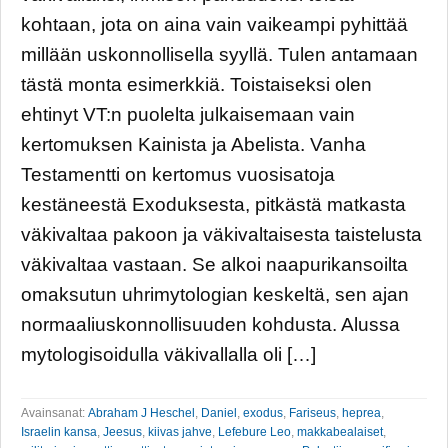
kohtaan, jota on aina vain vaikeampi pyhittää
millään uskonnollisella syyllä. Tulen antamaan
tästä monta esimerkkiä. Toistaiseksi olen
ehtinyt VT:n puolelta julkaisemaan vain
kertomuksen Kainista ja Abelista. Vanha
Testamentti on kertomus vuosisatoja
kestäneestä Exoduksesta, pitkästä matkasta
väkivaltaa pakoon ja väkivaltaisesta taistelusta
väkivaltaa vastaan. Se alkoi naapurikansoilta
omaksutun uhrimytologian keskeltä, sen ajan
normaaliuskonnollisuuden kohdusta. Alussa
mytologisoidulla väkivallalla oli […]
Avainsanat:
Abraham J Heschel
,
Daniel
,
exodus
,
Fariseus
,
heprea
,
Israelin kansa
,
Jeesus
,
kiivas jahve
,
Lefebure Leo
,
makkabealaiset
,