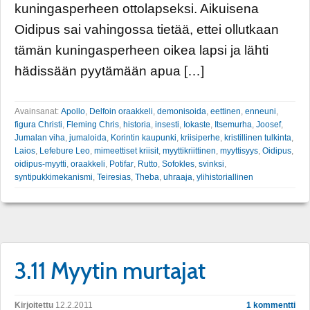
kuningasperheen ottolapseksi. Aikuisena
Oidipus sai vahingossa tietää, ettei ollutkaan
tämän kuningasperheen oikea lapsi ja lähti
hädissään pyytämään apua […]
Avainsanat:
Apollo
,
Delfoin oraakkeli
,
demonisoida
,
eettinen
,
enneuni
,
figura Christi
,
Fleming Chris
,
historia
,
insesti
,
Iokaste
,
Itsemurha
,
Joosef
,
Jumalan viha
,
jumaloida
,
Korintin kaupunki
,
kriisiperhe
,
kristillinen tulkinta
,
Laios
,
Lefebure Leo
,
mimeettiset kriisit
,
myyttikriittinen
,
myyttisyys
,
Oidipus
,
oidipus-myytti
,
oraakkeli
,
Potifar
,
Rutto
,
Sofokles
,
svinksi
,
syntipukkimekanismi
,
Teiresias
,
Theba
,
uhraaja
,
ylihistoriallinen
3.11 Myytin murtajat
Kirjoitettu
12.2.2011
1 kommentti