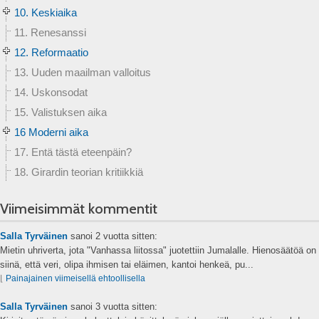
10. Keskiaika
11. Renesanssi
12. Reformaatio
13. Uuden maailman valloitus
14. Uskonsodat
15. Valistuksen aika
16 Moderni aika
17. Entä tästä eteenpäin?
18. Girardin teorian kritiikkiä
Viimeisimmät kommentit
Salla Tyrväinen
sanoi
2 vuotta sitten:
Mietin uhriverta, jota "Vanhassa liitossa" juotettiin Jumalalle. Hienosäätöä on
siinä, että veri, olipa ihmisen tai eläimen, kantoi henkeä, pu...
⌊
Painajainen viimeisellä ehtoollisella
Salla Tyrväinen
sanoi
3 vuotta sitten: