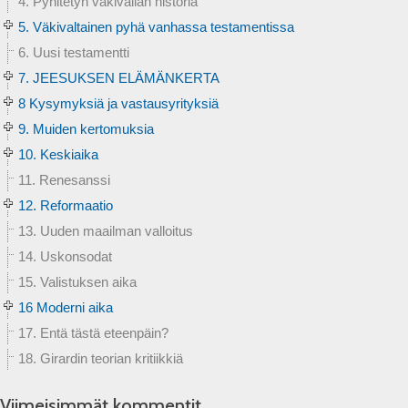
4. Pyhitetyn väkivallan historia
5. Väkivaltainen pyhä vanhassa testamentissa
6. Uusi testamentti
7. JEESUKSEN ELÄMÄNKERTA
8 Kysymyksiä ja vastausyrityksiä
9. Muiden kertomuksia
10. Keskiaika
11. Renesanssi
12. Reformaatio
13. Uuden maailman valloitus
14. Uskonsodat
15. Valistuksen aika
16 Moderni aika
17. Entä tästä eteenpäin?
18. Girardin teorian kritiikkiä
Viimeisimmät kommentit