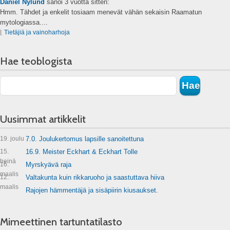
Daniel Nylund
sanoi
3 vuotta sitten:
Hmm. Tähdet ja enkelit tosiaam menevät vähän sekaisin Raamatun
mytologiassa....
⌊
Tietäjiä ja vainoharhoja
Hae teoblogista
Uusimmat artikkelit
19. joulu
7.0. Joulukertomus lapsille sanoitettuna
15.
16.9. Meister Eckhart & Eckhart Tolle
heinä
16.
Myrskyävä raja
maalis
12.
Valtakunta kuin rikkaruoho ja saastuttava hiiva
maalis
Rajojen hämmentäjä ja sisäpiirin kiusaukset.
Mimeettinen tartuntatilasto