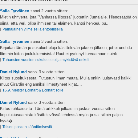
Salla Tyrväinen
sanoi
2 vuotta sitten:
Mietin uhriverta, jota "Vanhassa liitossa" juotettiin Jumalalle. Hienosäätöä on
siinä, että veri, olipa ihmisen tai eläimen, kantoi henkeä, pu...
⌊
Painajainen viimeisellä ehtoollisella
Salla Tyrväinen
sanoi
3 vuotta sitten:
Kirjoitan tämän jo sukuluetteloja käsittelevän jakson jälkeen, jottei unohdu -
lämmin kiitos joululukemisista! Ruut ei pyrkinyt turvaamaan suink...
⌊
Tuhansien vuosien sukuluettelot ja mykistävä enkeli
Daniel Nylund
sanoi
3 vuotta sitten:
Kiitos suosituksesta. Tutustun ilman muuta. Mulla onkin luultavasti kaikki
muut Girardin englanniksi ilmestyneet kirjat....
⌊
16.9. Meister Eckhart & Eckhart Tolle
Daniel Nylund
sanoi
3 vuotta sitten:
Kiitos rohkaisusta. Tämä artikkeli julkaistiin joskus vuosia sitten
kopulukiusaamista käsittelevässä lehdessä myös ja sai silloin paljon
hyvä�...
⌊
Toisen posken kääntämisestä