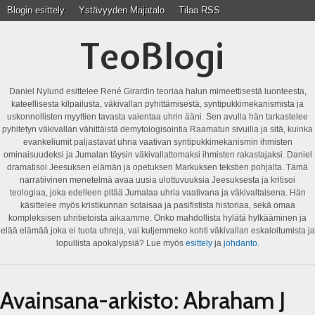
Blogin esittely
Ystävyyden Majatalo
Tilaa RSS
TeoBlogi
Daniel Nylund esittelee René Girardin teoriaa halun mimeettisestä luonteesta,
kateellisesta kilpailusta, väkivallan pyhittämisestä, syntipukkimekanismista ja
uskonnollisten myyttien tavasta vaientaa uhrin ääni. Sen avulla hän tarkastelee
pyhitetyn väkivallan vähittäistä demytologisointia Raamatun sivuilla ja sitä, kuinka
evankeliumit paljastavat uhria vaativan syntipukkimekanismin ihmisten
ominaisuudeksi ja Jumalan täysin väkivallattomaksi ihmisten rakastajaksi. Daniel
dramatisoi Jeesuksen elämän ja opetuksen Markuksen tekstien pohjalta. Tämä
narratiivinen menetelmä avaa uusia ulottuvuuksia Jeesuksesta ja kritisoi
teologiaa, joka edelleen pitää Jumalaa uhria vaativana ja väkivaltaisena. Hän
käsittelee myös kristikunnan sotaisaa ja pasifistista historiaa, sekä omaa
kompleksisen uhritietoista aikaamme. Onko mahdollista hylätä hylkääminen ja
elää elämää joka ei tuota uhreja, vai kuljemmeko kohti väkivallan eskaloitumista ja
lopullista apokalypsiä? Lue myös
esittely
ja
johdanto
.
Avainsana-arkisto:
Abraham J