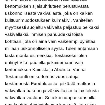
kertomuksen sijaisuhriuteen perustuvasta
uskonnollisesta väkivallasta, joka on kaiken
kulttuurimuodostuksen kulmakivi. Vähitellen
myyttisesti suojeltu väkivalta paljastuu pelkäksi
väkivallaksi, ihmisen pahuudeksi toista
kohtaan, jota on aina vain vaikeampi pyhittää
millään uskonnollisella syyllä. Tulen antamaan
tästä monta esimerkkiä. Toistaiseksi olen
ehtinyt VT:n puolelta julkaisemaan vain
kertomuksen Kainista ja Abelista. Vanha
Testamentti on kertomus vuosisatoja
kestäneestä Exoduksesta, pitkästä matkasta
väkivaltaa pakoon ja väkivaltaisesta taistelusta
väkivaltaa vastaan. Se alkoi naapurikansoilta
omaksutun uhrimytologian keskeltä, sen ajan