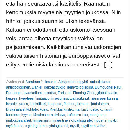
että hän seuraavaksi käsittelisi Raamatun
kertomuksia myytteinä myyttien joukossa. Niin
hän oli joskus suunnitellutkin tekevänsä.
Kukaan ei odottanut, että uskonto itsessään
voisi antaa aihetta myyttisen väkivallan
paljastamiseen. Kaikkihan tunsivat uskontojen
väkivaltaisen historian ja eurooppalaiset olivat
erityisen tietoisia kristinuskon verisestä […]
Avainsanat:
Abraham J Heschel
,
Alkuperäinen pyhä
,
anteeksianto
,
antropologinen
,
Daniel
,
dekonstruktio
,
demytologisoida
,
Dumouchel Paul
,
Eurooppa
,
evankeliumi
,
exodus
,
Fariseus
,
Fleming Chris
,
globalisaatio
,
heprea
,
hypoteesi
,
imitaatio
,
insesti
,
institualisoitunut
,
isänmaan kunnia
,
Israelin kansa
,
itsekritiikki
,
itsepetos
,
Jeesus
,
julmuus
,
juutalainen
,
kiivas jahve
,
kohtalo
,
kosto
,
Kreikka
,
kristikunta
,
kristinusko
,
kulttuuri
,
kuolema
,
kyynel
,
länsimainen sivistys
,
Lefebure Leo
,
maaginen
,
makkabealaiset
,
militarismi
,
mimeettinen kilpailusuhde
,
moderni myytti
,
myötätunto
,
mytologinen
,
mytologisointi
,
myytti
,
myyttinen valhe
,