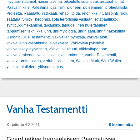
myyttiset naamiot
,
naisen asema
,
oikeutettu sota
,
pääsiäistapahtumat
,
Paavalin kirje
,
Palestiina
,
pasifismi
,
pioneeri
,
poleeminen
,
profeetallista
,
Profeetta
,
Raamattu
,
radikaali
,
rehabilitoida
,
retoriikka
,
ritualisointi
,
rooli
,
saatana
,
Smith Theophus
,
sota terrorismia vastaan
,
sotapäällikkö
,
syntipukkimekanismi
,
taikausko
,
taloudellinen nujertaminen
,
tappamisen tekniikka
,
uhri
,
uhrimytologia
,
uhrin ääni
,
uhrin näkökulma
,
Uskonto
,
Uusi Testamentti
,
väkivallan pyhittäjä
,
väkivallaton
,
väkivallaton vallankumous
,
väkivalta
,
Väkivaltaa pyhittävä
,
väkivaltakäyttäytyminen
,
väkivaltakulttuuri
,
väkivaltaperinne
,
väkivaltarakenne
,
valloitussota
,
valtarakenne
,
Vanha Testamentti
,
vastavuoroinen viha
,
veriuhri
,
vihollinen
,
Wallace Mark
,
Wink Walter
,
yhteiskuntatieteet
,
ylösnousemus
Vanha Testamentti
Kirjoitettu
4.2.2011
0 kommenttia
Girard näkee heprealaisten Raamatussa