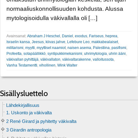
normaaliuskonnollisuuden kohdusta. Alussa
mytologisoidulla väkivallalla oli […]
Avainsanat:
Abraham J Heschel
,
Daniel
,
exodus
,
Fariseus
,
heprea
,
Israelin kansa
,
Jeesus
,
kiivas jahve
,
Lefebure Leo
,
makkabealaiset
,
militarismi
,
myytti
,
myyttiset naamiot
,
naisen asema
,
Palestiina
,
pasifismi
,
Profeetta
,
sotapäällikkö
,
syntipukkimekanismi
,
uhrimytologia
,
uhrin ääni
,
väkivallan pyhittäjä
,
väkivallaton
,
väkivaltarakenne
,
valloitussota
,
Vanha Testamentti
,
vihollinen
,
Wink Walter
Sisällysluettelo
Lähdekirjallisuus
1. Uskonto ja väkivalta
2 René Girard ja pyhitetty väkivalta
3 Girardin antropologia