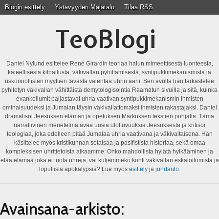
Blogin esittely
Ystävyyden Majatalo
Tilaa RSS
TeoBlogi
Daniel Nylund esittelee René Girardin teoriaa halun mimeettisestä luonteesta,
kateellisesta kilpailusta, väkivallan pyhittämisestä, syntipukkimekanismista ja
uskonnollisten myyttien tavasta vaientaa uhrin ääni. Sen avulla hän tarkastelee
pyhitetyn väkivallan vähittäistä demytologisointia Raamatun sivuilla ja sitä, kuinka
evankeliumit paljastavat uhria vaativan syntipukkimekanismin ihmisten
ominaisuudeksi ja Jumalan täysin väkivallattomaksi ihmisten rakastajaksi. Daniel
dramatisoi Jeesuksen elämän ja opetuksen Markuksen tekstien pohjalta. Tämä
narratiivinen menetelmä avaa uusia ulottuvuuksia Jeesuksesta ja kritisoi
teologiaa, joka edelleen pitää Jumalaa uhria vaativana ja väkivaltaisena. Hän
käsittelee myös kristikunnan sotaisaa ja pasifistista historiaa, sekä omaa
kompleksisen uhritietoista aikaamme. Onko mahdollista hylätä hylkääminen ja
elää elämää joka ei tuota uhreja, vai kuljemmeko kohti väkivallan eskaloitumista ja
lopullista apokalypsiä? Lue myös
esittely
ja
johdanto
.
Avainsana-arkisto: