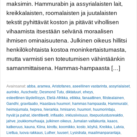
maksimin. Hammurabin ja assyrialaisten lait,
kreikkalaisten, roomalaisten ja juutalaisten
tekstit pyhittävät koston ja pitävät vihollisen
vihaamista itsestään selvänä moraalisen
ihmisen ominaisuutena. Julkinen oikeus hillitsi
henkilökohtaista kostoa moninkertaistumasta,
mutta varmisti sen toteutumisen vähintäänkin
samanmittaisena. Hammas-hampaasta […]
Avainsanat:
abba
,
aramea
,
Aristofanes
,
aseellinen vastarinta
,
assyrialaiset
,
aurinko
,
Auschwitz
,
Desmond Tutu
,
diktatuuri
,
eheys
,
esteettinen täydellisyys
,
Etelä-Afrikka
,
etiikka
,
fanaattinen
,
filistealainen
,
Gandhi
,
gravitaatio
,
Haastava huumori
,
hammas hampaasta
,
Hammurabi
,
heimojumala
,
heprea
,
hierarkia
,
hmisarvo
,
huumori
,
huumorintaju
,
hyvät ja pahat
,
identiteetti
,
inflaatio
,
inklusiivisuus
,
itsepuolustusreaktio
,
jahve
,
joukkomurhaaja
,
julkinen oikeus
,
Jumalan valtakunta
,
kaaos
,
katkeruus
,
kauna
,
Kiina
,
kirottu
,
koomikko
,
kosto
,
köyhä
,
Kreikka
,
Latvia
,
Liettua
,
luova rakkaus
,
Luther
,
luuseri
,
Lysistrata
,
maailmanparantaja
,