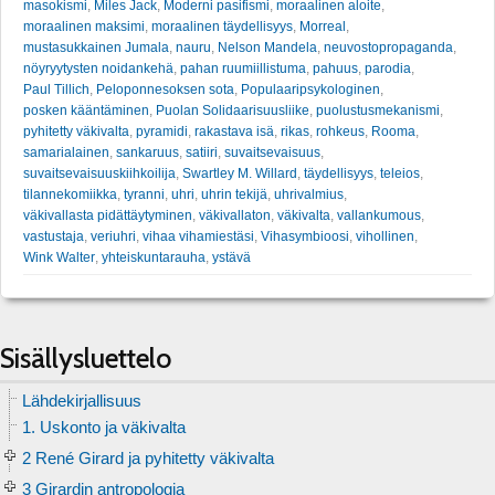
masokismi
,
Miles Jack
,
Moderni pasifismi
,
moraalinen aloite
,
moraalinen maksimi
,
moraalinen täydellisyys
,
Morreal
,
mustasukkainen Jumala
,
nauru
,
Nelson Mandela
,
neuvostopropaganda
,
nöyryytysten noidankehä
,
pahan ruumiillistuma
,
pahuus
,
parodia
,
Paul Tillich
,
Peloponnesoksen sota
,
Populaaripsykologinen
,
posken kääntäminen
,
Puolan Solidaarisuusliike
,
puolustusmekanismi
,
pyhitetty väkivalta
,
pyramidi
,
rakastava isä
,
rikas
,
rohkeus
,
Rooma
,
samarialainen
,
sankaruus
,
satiiri
,
suvaitsevaisuus
,
suvaitsevaisuuskiihkoilija
,
Swartley M. Willard
,
täydellisyys
,
teleios
,
tilannekomiikka
,
tyranni
,
uhri
,
uhrin tekijä
,
uhrivalmius
,
väkivallasta pidättäytyminen
,
väkivallaton
,
väkivalta
,
vallankumous
,
vastustaja
,
veriuhri
,
vihaa vihamiestäsi
,
Vihasymbioosi
,
vihollinen
,
Wink Walter
,
yhteiskuntarauha
,
ystävä
Sisällysluettelo
Lähdekirjallisuus
1. Uskonto ja väkivalta
2 René Girard ja pyhitetty väkivalta
3 Girardin antropologia