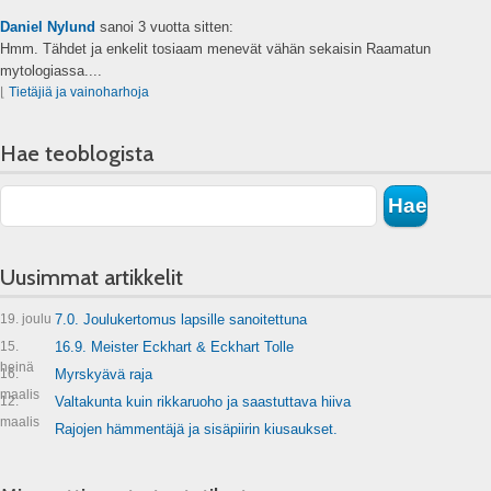
Daniel Nylund
sanoi
3 vuotta sitten:
Hmm. Tähdet ja enkelit tosiaam menevät vähän sekaisin Raamatun
mytologiassa....
⌊
Tietäjiä ja vainoharhoja
Hae teoblogista
Uusimmat artikkelit
19. joulu
7.0. Joulukertomus lapsille sanoitettuna
15.
16.9. Meister Eckhart & Eckhart Tolle
heinä
16.
Myrskyävä raja
maalis
12.
Valtakunta kuin rikkaruoho ja saastuttava hiiva
maalis
Rajojen hämmentäjä ja sisäpiirin kiusaukset.