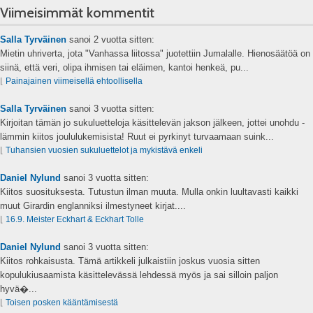
Viimeisimmät kommentit
Salla Tyrväinen
sanoi
2 vuotta sitten:
Mietin uhriverta, jota "Vanhassa liitossa" juotettiin Jumalalle. Hienosäätöä on
siinä, että veri, olipa ihmisen tai eläimen, kantoi henkeä, pu...
⌊
Painajainen viimeisellä ehtoollisella
Salla Tyrväinen
sanoi
3 vuotta sitten:
Kirjoitan tämän jo sukuluetteloja käsittelevän jakson jälkeen, jottei unohdu -
lämmin kiitos joululukemisista! Ruut ei pyrkinyt turvaamaan suink...
⌊
Tuhansien vuosien sukuluettelot ja mykistävä enkeli
Daniel Nylund
sanoi
3 vuotta sitten:
Kiitos suosituksesta. Tutustun ilman muuta. Mulla onkin luultavasti kaikki
muut Girardin englanniksi ilmestyneet kirjat....
⌊
16.9. Meister Eckhart & Eckhart Tolle
Daniel Nylund
sanoi
3 vuotta sitten:
Kiitos rohkaisusta. Tämä artikkeli julkaistiin joskus vuosia sitten
kopulukiusaamista käsittelevässä lehdessä myös ja sai silloin paljon
hyvä�...
⌊
Toisen posken kääntämisestä