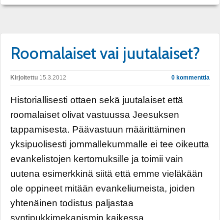
Roomalaiset vai juutalaiset?
Kirjoitettu
15.3.2012
0 kommenttia
Historiallisesti ottaen sekä juutalaiset että
roomalaiset olivat vastuussa Jeesuksen
tappamisesta. Päävastuun määrittäminen
yksipuolisesti jommallekummalle ei tee oikeutta
evankelistojen kertomuksille ja toimii vain
uutena esimerkkinä siitä että emme vieläkään
ole oppineet mitään evankeliumeista, joiden
yhtenäinen todistus paljastaa
syntipukkimekanismin kaikessa