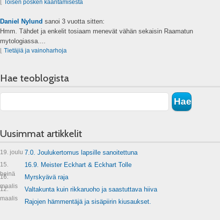
⌊
Toisen posken kääntämisestä
Daniel Nylund
sanoi
3 vuotta sitten:
Hmm. Tähdet ja enkelit tosiaam menevät vähän sekaisin Raamatun
mytologiassa....
⌊
Tietäjiä ja vainoharhoja
Hae teoblogista
Uusimmat artikkelit
19. joulu
7.0. Joulukertomus lapsille sanoitettuna
15.
16.9. Meister Eckhart & Eckhart Tolle
heinä
16.
Myrskyävä raja
maalis
12.
Valtakunta kuin rikkaruoho ja saastuttava hiiva
maalis
Rajojen hämmentäjä ja sisäpiirin kiusaukset.