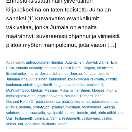
Ennustuksissaan näin ylivertainen
kirjakokoelma on täten todistettu Jumalan
sanaksi.[1] Kuvaavatko evankeliumit
väkivaltaa, jonka Jumala on ennalta
määrännyt, suvereenisti ohjannut ja viimeistä
piirtoa myöten manipuloinut, jotta viaton […]
Avainsanat:
antropologinen ilmoitus
,
Autenttinen
,
Daavid
,
Daniel
,
Elia
,
Elisa
,
ennalta määrätty
,
ennustus
,
Girard René
,
Golgata
,
identiteetti
,
Iisoppiruoko
,
intuitio
,
Jesaja
,
Johannes
,
Joosua
,
Jumalan tuomio
,
Jumalan viha
,
juutalainen
,
kaunainen
,
kollektiivinen väkivalta
,
kristitty
,
kuoleman enkeli
,
legimiteetti
,
magia
,
manipuloida
,
marionetti
,
McKnight Scot
,
Merkus
,
Messias
,
Miika
,
militaristinen
,
Mooses
,
murha
,
mytologinen valhe
,
myyttinen verho
,
Neuhaus Richard John.
,
Orchard Helen C.
,
pääsiäiskaritsa
,
pääsiäiskertomus
,
pääsiäislammas
,
Pilatus
,
profetia
,
prototyyppi
,
psalmit
,
rikollinen
,
roomalaiset
,
Sakarja
,
suhdedraama
,
suurvalta
,
syntipukki
,
teatteri
,
tuomio
,
uhri
,
uhrin näkökulma
,
Uusi Testamentti
,
väkivalta
,
Vanha Testamentti
,
vastaavuus
,
vastuu
,
viaton uhri
,
vihollinen
,
Williams James