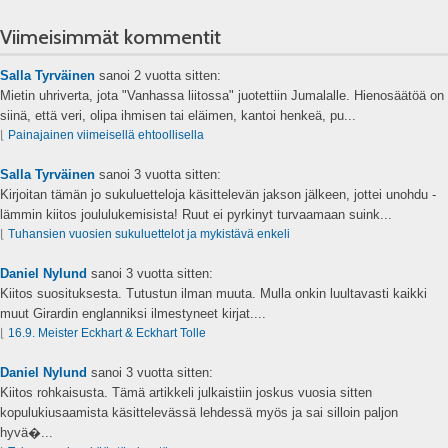
Viimeisimmät kommentit
Salla Tyrväinen
sanoi
2 vuotta sitten:
Mietin uhriverta, jota "Vanhassa liitossa" juotettiin Jumalalle. Hienosäätöä on
siinä, että veri, olipa ihmisen tai eläimen, kantoi henkeä, pu...
⌊
Painajainen viimeisellä ehtoollisella
Salla Tyrväinen
sanoi
3 vuotta sitten:
Kirjoitan tämän jo sukuluetteloja käsittelevän jakson jälkeen, jottei unohdu -
lämmin kiitos joululukemisista! Ruut ei pyrkinyt turvaamaan suink...
⌊
Tuhansien vuosien sukuluettelot ja mykistävä enkeli
Daniel Nylund
sanoi
3 vuotta sitten:
Kiitos suosituksesta. Tutustun ilman muuta. Mulla onkin luultavasti kaikki
muut Girardin englanniksi ilmestyneet kirjat....
⌊
16.9. Meister Eckhart & Eckhart Tolle
Daniel Nylund
sanoi
3 vuotta sitten:
Kiitos rohkaisusta. Tämä artikkeli julkaistiin joskus vuosia sitten
kopulukiusaamista käsittelevässä lehdessä myös ja sai silloin paljon
hyvä�...