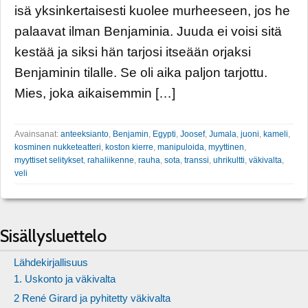
isä yksinkertaisesti kuolee murheeseen, jos he
palaavat ilman Benjaminia. Juuda ei voisi sitä
kestää ja siksi hän tarjosi itseään orjaksi
Benjaminin tilalle. Se oli aika paljon tarjottu.
Mies, joka aikaisemmin […]
Avainsanat:
anteeksianto
,
Benjamin
,
Egypti
,
Joosef
,
Jumala
,
juoni
,
kameli
,
kosminen nukketeatteri
,
koston kierre
,
manipuloida
,
myyttinen
,
myyttiset selitykset
,
rahaliikenne
,
rauha
,
sota
,
transsi
,
uhrikultti
,
väkivalta
,
veli
Sisällysluettelo
Lähdekirjallisuus
1. Uskonto ja väkivalta
2 René Girard ja pyhitetty väkivalta