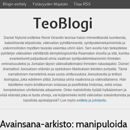
Blogin esittely
Ystävyyden Majatalo
Tilaa RSS
TeoBlogi
Daniel Nylund esittelee René Girardin teoriaa halun mimeettisestä luonteesta,
kateellisesta kilpailusta, väkivallan pyhittämisestä, syntipukkimekanismista ja
uskonnollisten myyttien tavasta vaientaa uhrin ääni. Sen avulla hän tarkastelee
pyhitetyn väkivallan vähittäistä demytologisointia Raamatun sivuilla ja sitä, kuinka
evankeliumit paljastavat uhria vaativan syntipukkimekanismin ihmisten
ominaisuudeksi ja Jumalan täysin väkivallattomaksi ihmisten rakastajaksi. Daniel
dramatisoi Jeesuksen elämän ja opetuksen Markuksen tekstien pohjalta. Tämä
narratiivinen menetelmä avaa uusia ulottuvuuksia Jeesuksesta ja kritisoi
teologiaa, joka edelleen pitää Jumalaa uhria vaativana ja väkivaltaisena. Hän
käsittelee myös kristikunnan sotaisaa ja pasifistista historiaa, sekä omaa
kompleksisen uhritietoista aikaamme. Onko mahdollista hylätä hylkääminen ja
elää elämää joka ei tuota uhreja, vai kuljemmeko kohti väkivallan eskaloitumista ja
lopullista apokalypsiä? Lue myös
esittely
ja
johdanto
.
Avainsana-arkisto:
manipuloida