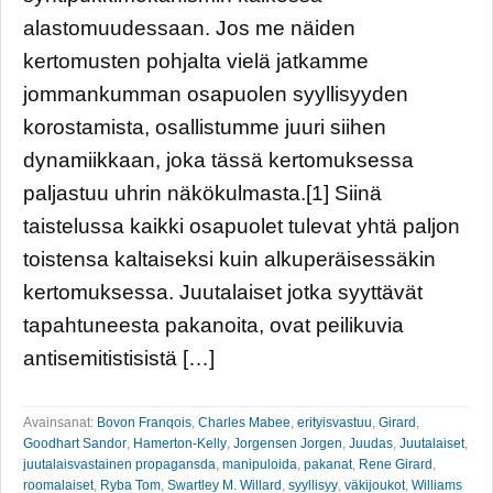
alastomuudessaan. Jos me näiden
kertomusten pohjalta vielä jatkamme
jommankumman osapuolen syyllisyyden
korostamista, osallistumme juuri siihen
dynamiikkaan, joka tässä kertomuksessa
paljastuu uhrin näkökulmasta.[1] Siinä
taistelussa kaikki osapuolet tulevat yhtä paljon
toistensa kaltaiseksi kuin alkuperäisessäkin
kertomuksessa. Juutalaiset jotka syyttävät
tapahtuneesta pakanoita, ovat peilikuvia
antisemitistisistä […]
Avainsanat:
Bovon Franqois
,
Charles Mabee
,
erityisvastuu
,
Girard
,
Goodhart Sandor
,
Hamerton-Kelly
,
Jorgensen Jorgen
,
Juudas
,
Juutalaiset
,
juutalaisvastainen propagansda
,
manipuloida
,
pakanat
,
Rene Girard
,
roomalaiset
,
Ryba Tom
,
Swartley M. Willard
,
syyllisyy
,
väkijoukot
,
Williams