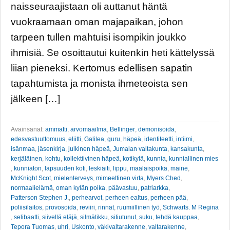
naisseuraajistaan oli auttanut häntä
vuokraamaan oman majapaikan, johon
tarpeen tullen mahtuisi isompikin joukko
ihmisiä. Se osoittautui kuitenkin heti kättelyssä
liian pieneksi. Kertomus edellisen sapatin
tapahtumista ja monista ihmeteoista sen
jälkeen […]
Avainsanat:
ammatti
,
arvomaailma
,
Bellinger
,
demonisoida
,
edesvastuuttomuus
,
eliitti
,
Galilea
,
guru
,
häpeä
,
identiteetti
,
intiimi
,
isänmaa
,
jäsenkirja
,
julkinen häpeä
,
Jumalan valtakunta
,
kansakunta
,
kerjäläinen
,
kohtu
,
kollektiivinen häpeä
,
kotikylä
,
kunnia
,
kunniallinen mies
,
kunniaton
,
lapsuuden koti
,
leskiäiti
,
lippu
,
maalaispoika
,
maine
,
McKnight Scot
,
mielenterveys
,
mimeettinen virta
,
Myers Ched
,
normaalielämä
,
oman kylän poika
,
päävastuu
,
patriarkka
,
Patterson Stephen J.
,
perhearvot
,
perheen ealtus
,
perheen pää
,
poliisilaitos
,
provosoida
,
reviiri
,
rinnat
,
ruumiillinen työ
,
Schwarts. M Regina
,
selibaatti
,
siivellä eläjä
,
silmätikku
,
sitiutunut
,
suku
,
tehdä kauppaa
,
Tepora Tuomas
,
uhri
,
Uskonto
,
väkivaltarakenne
,
valtarakenne
,