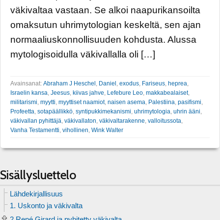
väkivaltaa vastaan. Se alkoi naapurikansoilta
omaksutun uhrimytologian keskeltä, sen ajan
normaaliuskonnollisuuden kohdusta. Alussa
mytologisoidulla väkivallalla oli […]
Avainsanat:
Abraham J Heschel
,
Daniel
,
exodus
,
Fariseus
,
heprea
,
Israelin kansa
,
Jeesus
,
kiivas jahve
,
Lefebure Leo
,
makkabealaiset
,
militarismi
,
myytti
,
myyttiset naamiot
,
naisen asema
,
Palestiina
,
pasifismi
,
Profeetta
,
sotapäällikkö
,
syntipukkimekanismi
,
uhrimytologia
,
uhrin ääni
,
väkivallan pyhittäjä
,
väkivallaton
,
väkivaltarakenne
,
valloitussota
,
Vanha Testamentti
,
vihollinen
,
Wink Walter
Sisällysluettelo
Lähdekirjallisuus
1. Uskonto ja väkivalta
2 René Girard ja pyhitetty väkivalta