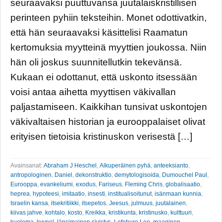
seuraavaksi puuttuvansa juutalaiskristillisen
perinteen pyhiin teksteihin. Monet odottivatkin,
että hän seuraavaksi käsittelisi Raamatun
kertomuksia myytteinä myyttien joukossa. Niin
hän oli joskus suunnitellutkin tekevänsä.
Kukaan ei odottanut, että uskonto itsessään
voisi antaa aihetta myyttisen väkivallan
paljastamiseen. Kaikkihan tunsivat uskontojen
väkivaltaisen historian ja eurooppalaiset olivat
erityisen tietoisia kristinuskon verisestä […]
Avainsanat:
Abraham J Heschel
,
Alkuperäinen pyhä
,
anteeksianto
,
antropologinen
,
Daniel
,
dekonstruktio
,
demytologisoida
,
Dumouchel Paul
,
Eurooppa
,
evankeliumi
,
exodus
,
Fariseus
,
Fleming Chris
,
globalisaatio
,
heprea
,
hypoteesi
,
imitaatio
,
insesti
,
institualisoitunut
,
isänmaan kunnia
,
Israelin kansa
,
itsekritiikki
,
itsepetos
,
Jeesus
,
julmuus
,
juutalainen
,
kiivas jahve
,
kohtalo
,
kosto
,
Kreikka
,
kristikunta
,
kristinusko
,
kulttuuri
,