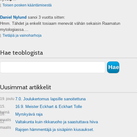
⌊
Toisen posken kääntämisestä
Daniel Nylund
sanoi
3 vuotta sitten:
Hmm. Tähdet ja enkelit tosiaam menevät vähän sekaisin Raamatun
mytologiassa....
⌊
Tietäjiä ja vainoharhoja
Hae teoblogista
Uusimmat artikkelit
19. joulu
7.0. Joulukertomus lapsille sanoitettuna
15.
16.9. Meister Eckhart & Eckhart Tolle
heinä
16.
Myrskyävä raja
maalis
12.
Valtakunta kuin rikkaruoho ja saastuttava hiiva
maalis
Rajojen hämmentäjä ja sisäpiirin kiusaukset.