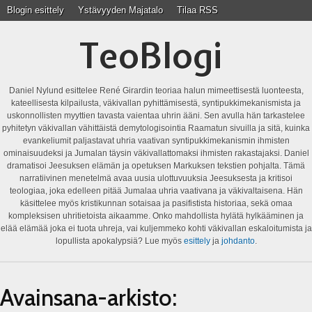
Blogin esittely
Ystävyyden Majatalo
Tilaa RSS
TeoBlogi
Daniel Nylund esittelee René Girardin teoriaa halun mimeettisestä luonteesta,
kateellisesta kilpailusta, väkivallan pyhittämisestä, syntipukkimekanismista ja
uskonnollisten myyttien tavasta vaientaa uhrin ääni. Sen avulla hän tarkastelee
pyhitetyn väkivallan vähittäistä demytologisointia Raamatun sivuilla ja sitä, kuinka
evankeliumit paljastavat uhria vaativan syntipukkimekanismin ihmisten
ominaisuudeksi ja Jumalan täysin väkivallattomaksi ihmisten rakastajaksi. Daniel
dramatisoi Jeesuksen elämän ja opetuksen Markuksen tekstien pohjalta. Tämä
narratiivinen menetelmä avaa uusia ulottuvuuksia Jeesuksesta ja kritisoi
teologiaa, joka edelleen pitää Jumalaa uhria vaativana ja väkivaltaisena. Hän
käsittelee myös kristikunnan sotaisaa ja pasifistista historiaa, sekä omaa
kompleksisen uhritietoista aikaamme. Onko mahdollista hylätä hylkääminen ja
elää elämää joka ei tuota uhreja, vai kuljemmeko kohti väkivallan eskaloitumista ja
lopullista apokalypsiä? Lue myös
esittely
ja
johdanto
.
Avainsana-arkisto: