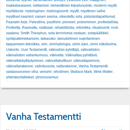
kuolema
,
kyynel
,
länsimainen sivistys
,
Lefebure Leo
,
maaginen
,
makkabealaiset
,
militarismi
,
mimeettinen kilpailusuhde
,
moderni myytti
,
myötätunto
,
mytologinen
,
mytologisointi
,
myytti
,
myyttinen valhe
,
myyttiset naamiot
,
naisen asema
,
oikeutettu sota
,
pääsiäistapahtumat
,
Paavalin kirje
,
Palestiina
,
pasifismi
,
pioneeri
,
poleeminen
,
profeetallista
,
Profeetta
,
Raamattu
,
radikaali
,
rehabilitoida
,
retoriikka
,
ritualisointi
,
rooli
,
saatana
,
Smith Theophus
,
sota terrorismia vastaan
,
sotapäällikkö
,
syntipukkimekanismi
,
taikausko
,
taloudellinen nujertaminen
,
tappamisen tekniikka
,
uhri
,
uhrimytologia
,
uhrin ääni
,
uhrin näkökulma
,
Uskonto
,
Uusi Testamentti
,
väkivallan pyhittäjä
,
väkivallaton
,
väkivallaton vallankumous
,
väkivalta
,
Väkivaltaa pyhittävä
,
väkivaltakäyttäytyminen
,
väkivaltakulttuuri
,
väkivaltaperinne
,
väkivaltarakenne
,
valloitussota
,
valtarakenne
,
Vanha Testamentti
,
vastavuoroinen viha
,
veriuhri
,
vihollinen
,
Wallace Mark
,
Wink Walter
,
yhteiskuntatieteet
,
ylösnousemus
Vanha Testamentti