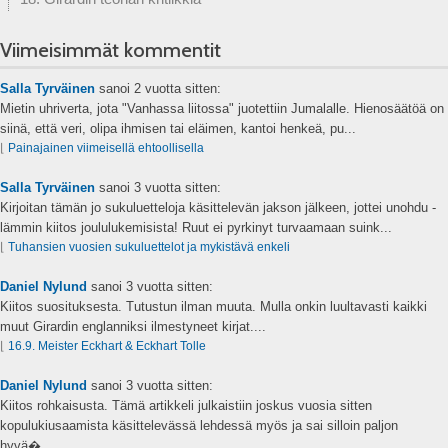
Viimeisimmät kommentit
Salla Tyrväinen
sanoi
2 vuotta sitten:
Mietin uhriverta, jota "Vanhassa liitossa" juotettiin Jumalalle. Hienosäätöä on
siinä, että veri, olipa ihmisen tai eläimen, kantoi henkeä, pu...
⌊
Painajainen viimeisellä ehtoollisella
Salla Tyrväinen
sanoi
3 vuotta sitten:
Kirjoitan tämän jo sukuluetteloja käsittelevän jakson jälkeen, jottei unohdu -
lämmin kiitos joululukemisista! Ruut ei pyrkinyt turvaamaan suink...
⌊
Tuhansien vuosien sukuluettelot ja mykistävä enkeli
Daniel Nylund
sanoi
3 vuotta sitten:
Kiitos suosituksesta. Tutustun ilman muuta. Mulla onkin luultavasti kaikki
muut Girardin englanniksi ilmestyneet kirjat....
⌊
16.9. Meister Eckhart & Eckhart Tolle
Daniel Nylund
sanoi
3 vuotta sitten:
Kiitos rohkaisusta. Tämä artikkeli julkaistiin joskus vuosia sitten
kopulukiusaamista käsittelevässä lehdessä myös ja sai silloin paljon
hyvä�...