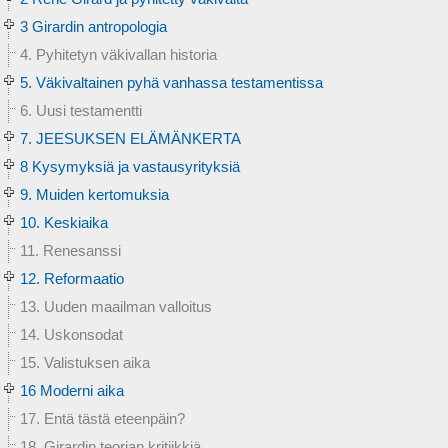
3 Girardin antropologia
4. Pyhitetyn väkivallan historia
5. Väkivaltainen pyhä vanhassa testamentissa
6. Uusi testamentti
7. JEESUKSEN ELÄMÄNKERTA
8 Kysymyksiä ja vastausyrityksiä
9. Muiden kertomuksia
10. Keskiaika
11. Renesanssi
12. Reformaatio
13. Uuden maailman valloitus
14. Uskonsodat
15. Valistuksen aika
16 Moderni aika
17. Entä tästä eteenpäin?
18. Girardin teorian kritiikkiä