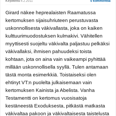
Kirjoitettu
4.2.2011
0 kommenttia
Girard näkee heprealaisten Raamatussa
kertomuksen sijaisuhriuteen perustuvasta
uskonnollisesta väkivallasta, joka on kaiken
kulttuurimuodostuksen kulmakivi. Vähitellen
myyttisesti suojeltu väkivalta paljastuu pelkäksi
väkivallaksi, ihmisen pahuudeksi toista
kohtaan, jota on aina vain vaikeampi pyhittää
millään uskonnollisella syyllä. Tulen antamaan
tästä monta esimerkkiä. Toistaiseksi olen
ehtinyt VT:n puolelta julkaisemaan vain
kertomuksen Kainista ja Abelista. Vanha
Testamentti on kertomus vuosisatoja
kestäneestä Exoduksesta, pitkästä matkasta
väkivaltaa pakoon ja väkivaltaisesta taistelusta