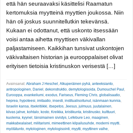
että hän seuraavaksi käsittelisi Raamatun
kertomuksia myytteinä myyttien joukossa. Niin
hän oli joskus suunnitellutkin tekevänsä.
Kukaan ei odottanut, että uskonto itsessään
voisi antaa aihetta myyttisen väkivallan
paljastamiseen. Kaikkihan tunsivat uskontojen
väkivaltaisen historian ja eurooppalaiset olivat
erityisen tietoisia kristinuskon verisestä […]
Avainsanat:
Abraham J Heschel
,
Alkuperäinen pyhä
,
anteeksianto
,
antropologinen
,
Daniel
,
dekonstruktio
,
demytologisoida
,
Dumouchel Paul
,
Eurooppa
,
evankeliumi
,
exodus
,
Fariseus
,
Fleming Chris
,
globalisaatio
,
heprea
,
hypoteesi
,
imitaatio
,
insesti
,
institualisoitunut
,
isänmaan kunnia
,
Israelin kansa
,
itsekritiikki
,
itsepetos
,
Jeesus
,
julmuus
,
juutalainen
,
kiivas jahve
,
kohtalo
,
kosto
,
Kreikka
,
kristikunta
,
kristinusko
,
kulttuuri
,
kuolema
,
kyynel
,
länsimainen sivistys
,
Lefebure Leo
,
maaginen
,
makkabealaiset
,
militarismi
,
mimeettinen kilpailusuhde
,
moderni myytti
,
myötätunto
,
mytologinen
,
mytologisointi
,
myytti
,
myyttinen valhe
,