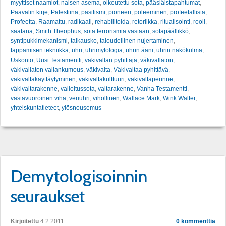
myyttiset naamiot
,
naisen asema
,
oikeutettu sota
,
pääsiäistapahtumat
,
Paavalin kirje
,
Palestiina
,
pasifismi
,
pioneeri
,
poleeminen
,
profeetallista
,
Profeetta
,
Raamattu
,
radikaali
,
rehabilitoida
,
retoriikka
,
ritualisointi
,
rooli
,
saatana
,
Smith Theophus
,
sota terrorismia vastaan
,
sotapäällikkö
,
syntipukkimekanismi
,
taikausko
,
taloudellinen nujertaminen
,
tappamisen tekniikka
,
uhri
,
uhrimytologia
,
uhrin ääni
,
uhrin näkökulma
,
Uskonto
,
Uusi Testamentti
,
väkivallan pyhittäjä
,
väkivallaton
,
väkivallaton vallankumous
,
väkivalta
,
Väkivaltaa pyhittävä
,
väkivaltakäyttäytyminen
,
väkivaltakulttuuri
,
väkivaltaperinne
,
väkivaltarakenne
,
valloitussota
,
valtarakenne
,
Vanha Testamentti
,
vastavuoroinen viha
,
veriuhri
,
vihollinen
,
Wallace Mark
,
Wink Walter
,
yhteiskuntatieteet
,
ylösnousemus
Demytologisoinnin
seuraukset
Kirjoitettu
4.2.2011
0 kommenttia