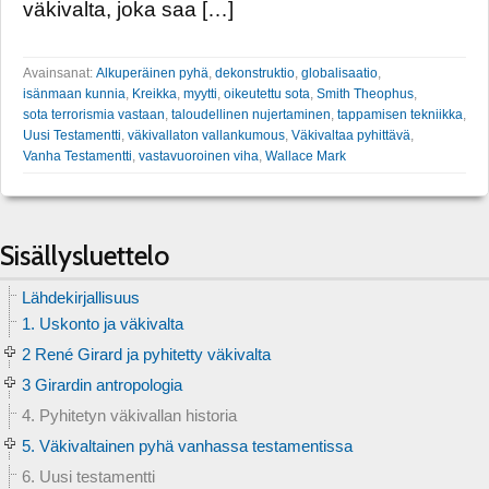
väkivalta, joka saa […]
Avainsanat:
Alkuperäinen pyhä
,
dekonstruktio
,
globalisaatio
,
isänmaan kunnia
,
Kreikka
,
myytti
,
oikeutettu sota
,
Smith Theophus
,
sota terrorismia vastaan
,
taloudellinen nujertaminen
,
tappamisen tekniikka
,
Uusi Testamentti
,
väkivallaton vallankumous
,
Väkivaltaa pyhittävä
,
Vanha Testamentti
,
vastavuoroinen viha
,
Wallace Mark
Sisällysluettelo
Lähdekirjallisuus
1. Uskonto ja väkivalta
2 René Girard ja pyhitetty väkivalta
3 Girardin antropologia
4. Pyhitetyn väkivallan historia
5. Väkivaltainen pyhä vanhassa testamentissa
6. Uusi testamentti