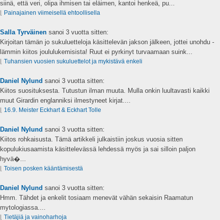
siinä, että veri, olipa ihmisen tai eläimen, kantoi henkeä, pu...
⌊
Painajainen viimeisellä ehtoollisella
Salla Tyrväinen
sanoi
3 vuotta sitten:
Kirjoitan tämän jo sukuluetteloja käsittelevän jakson jälkeen, jottei unohdu -
lämmin kiitos joululukemisista! Ruut ei pyrkinyt turvaamaan suink...
⌊
Tuhansien vuosien sukuluettelot ja mykistävä enkeli
Daniel Nylund
sanoi
3 vuotta sitten:
Kiitos suosituksesta. Tutustun ilman muuta. Mulla onkin luultavasti kaikki
muut Girardin englanniksi ilmestyneet kirjat....
⌊
16.9. Meister Eckhart & Eckhart Tolle
Daniel Nylund
sanoi
3 vuotta sitten:
Kiitos rohkaisusta. Tämä artikkeli julkaistiin joskus vuosia sitten
kopulukiusaamista käsittelevässä lehdessä myös ja sai silloin paljon
hyvä�...
⌊
Toisen posken kääntämisestä
Daniel Nylund
sanoi
3 vuotta sitten:
Hmm. Tähdet ja enkelit tosiaam menevät vähän sekaisin Raamatun
mytologiassa....
⌊
Tietäjiä ja vainoharhoja