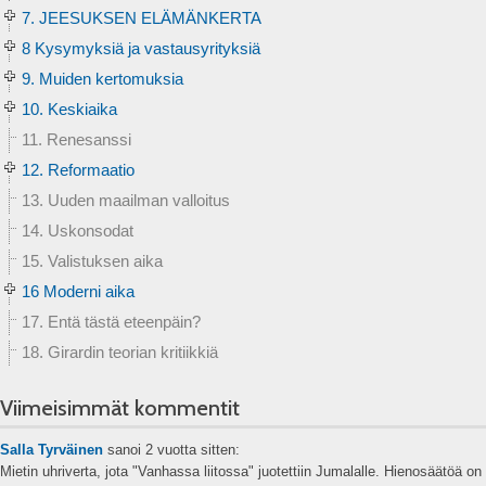
7. JEESUKSEN ELÄMÄNKERTA
8 Kysymyksiä ja vastausyrityksiä
9. Muiden kertomuksia
10. Keskiaika
11. Renesanssi
12. Reformaatio
13. Uuden maailman valloitus
14. Uskonsodat
15. Valistuksen aika
16 Moderni aika
17. Entä tästä eteenpäin?
18. Girardin teorian kritiikkiä
Viimeisimmät kommentit
Salla Tyrväinen
sanoi
2 vuotta sitten:
Mietin uhriverta, jota "Vanhassa liitossa" juotettiin Jumalalle. Hienosäätöä on