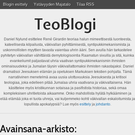
Blogin esittely
Ystävyyden Majatalo
Tilaa RSS
TeoBlogi
Daniel Nylund esittelee René Girardin teoriaa halun mimeettisestä luonteesta,
kateellisesta kilpailusta, väkivallan pyhittämisestä, syntipukkimekanismista ja
uskonnollisten myyttien tavasta vaientaa uhrin ääni. Sen avulla hän tarkastelee
pyhitetyn väkivallan vähittäistä demytologisointia Raamatun sivuilla ja sitä, kuinka
evankeliumit paljastavat uhria vaativan syntipukkimekanismin ihmisten
ominaisuudeksi ja Jumalan täysin väkivallattomaksi ihmisten rakastajaksi. Daniel
dramatisoi Jeesuksen elämän ja opetuksen Markuksen tekstien pohjalta. Tämä
narratiivinen menetelmä avaa uusia ulottuvuuksia Jeesuksesta ja kritisoi
teologiaa, joka edelleen pitää Jumalaa uhria vaativana ja väkivaltaisena. Hän
käsittelee myös kristikunnan sotaisaa ja pasifistista historiaa, sekä omaa
kompleksisen uhritietoista aikaamme. Onko mahdollista hylätä hylkääminen ja
elää elämää joka ei tuota uhreja, vai kuljemmeko kohti väkivallan eskaloitumista ja
lopullista apokalypsiä? Lue myös
esittely
ja
johdanto
.
Avainsana-arkisto: