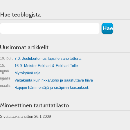
Hae teoblogista
Uusimmat artikkelit
19. joulu
7.0. Joulukertomus lapsille sanoitettuna
15.
16.9. Meister Eckhart & Eckhart Tolle
heinä
16.
Myrskyävä raja
maalis
12.
Valtakunta kuin rikkaruoho ja saastuttava hiiva
maalis
Rajojen hämmentäjä ja sisäpiirin kiusaukset.
Mimeettinen tartuntatilasto
Sivulatauksia sitten 26.1.2009