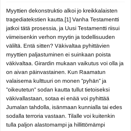
Myyttien dekonstruktio alkoi jo kreikkalaisten
tragediatekstien kautta.[1] Vanha Testamentti
jatkoi tätä prosessia, ja Uusi Testamentti riisui
viimeisenkin verhon myytin ja todellisuuden
väliltä. Entä sitten? Väkivaltaa pyhittävien
myyttien paljastuminen ei suinkaan poista
väkivaltaa. Girardin mukaan vaikutus voi olla ja
on aivan päinvastainen. Kun Raamatun
valaisema kulttuuri on monen ”pyhän” ja
”oikeutetun” sodan kautta tullut tietoiseksi
väkivallastaan, sotaa ei enää voi pyhittää
Jumalan tahdolla, isänmaan kunnialla tai edes
sodalla terroria vastaan. Tilalle voi kuitenkin
tulla paljon alastomampi ja hillittömämpi