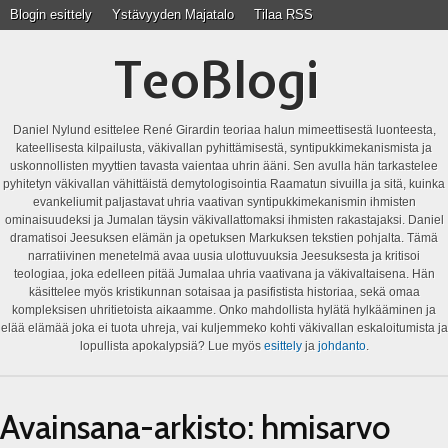
Blogin esittely
Ystävyyden Majatalo
Tilaa RSS
TeoBlogi
Daniel Nylund esittelee René Girardin teoriaa halun mimeettisestä luonteesta,
kateellisesta kilpailusta, väkivallan pyhittämisestä, syntipukkimekanismista ja
uskonnollisten myyttien tavasta vaientaa uhrin ääni. Sen avulla hän tarkastelee
pyhitetyn väkivallan vähittäistä demytologisointia Raamatun sivuilla ja sitä, kuinka
evankeliumit paljastavat uhria vaativan syntipukkimekanismin ihmisten
ominaisuudeksi ja Jumalan täysin väkivallattomaksi ihmisten rakastajaksi. Daniel
dramatisoi Jeesuksen elämän ja opetuksen Markuksen tekstien pohjalta. Tämä
narratiivinen menetelmä avaa uusia ulottuvuuksia Jeesuksesta ja kritisoi
teologiaa, joka edelleen pitää Jumalaa uhria vaativana ja väkivaltaisena. Hän
käsittelee myös kristikunnan sotaisaa ja pasifistista historiaa, sekä omaa
kompleksisen uhritietoista aikaamme. Onko mahdollista hylätä hylkääminen ja
elää elämää joka ei tuota uhreja, vai kuljemmeko kohti väkivallan eskaloitumista ja
lopullista apokalypsiä? Lue myös
esittely
ja
johdanto
.
Avainsana-arkisto:
hmisarvo