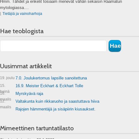
Hmm. Tähdet ja enkelit tosiaam menevät vähän sekaisin Raamatun
mytologiassa....
⌊
Tietäjiä ja vainoharhoja
Hae teoblogista
Uusimmat artikkelit
19. joulu
7.0. Joulukertomus lapsille sanoitettuna
15.
16.9. Meister Eckhart & Eckhart Tolle
heinä
16.
Myrskyävä raja
maalis
12.
Valtakunta kuin rikkaruoho ja saastuttava hiiva
maalis
Rajojen hämmentäjä ja sisäpiirin kiusaukset.
Mimeettinen tartuntatilasto