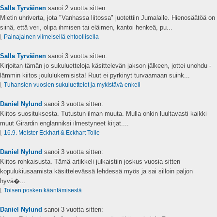
Salla Tyrväinen
sanoi
2 vuotta sitten:
Mietin uhriverta, jota "Vanhassa liitossa" juotettiin Jumalalle. Hienosäätöä on
siinä, että veri, olipa ihmisen tai eläimen, kantoi henkeä, pu...
⌊
Painajainen viimeisellä ehtoollisella
Salla Tyrväinen
sanoi
3 vuotta sitten:
Kirjoitan tämän jo sukuluetteloja käsittelevän jakson jälkeen, jottei unohdu -
lämmin kiitos joululukemisista! Ruut ei pyrkinyt turvaamaan suink...
⌊
Tuhansien vuosien sukuluettelot ja mykistävä enkeli
Daniel Nylund
sanoi
3 vuotta sitten:
Kiitos suosituksesta. Tutustun ilman muuta. Mulla onkin luultavasti kaikki
muut Girardin englanniksi ilmestyneet kirjat....
⌊
16.9. Meister Eckhart & Eckhart Tolle
Daniel Nylund
sanoi
3 vuotta sitten:
Kiitos rohkaisusta. Tämä artikkeli julkaistiin joskus vuosia sitten
kopulukiusaamista käsittelevässä lehdessä myös ja sai silloin paljon
hyvä�...
⌊
Toisen posken kääntämisestä
Daniel Nylund
sanoi
3 vuotta sitten: