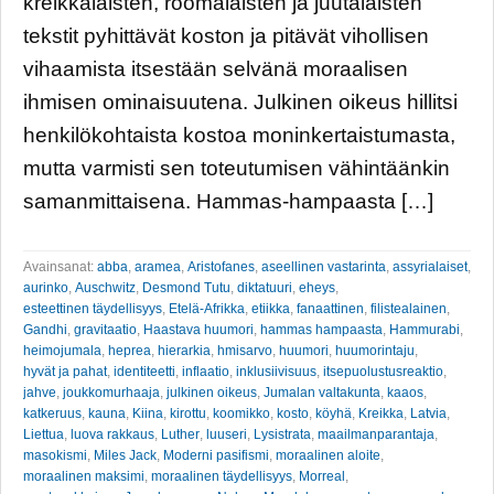
kreikkalaisten, roomalaisten ja juutalaisten
tekstit pyhittävät koston ja pitävät vihollisen
vihaamista itsestään selvänä moraalisen
ihmisen ominaisuutena. Julkinen oikeus hillitsi
henkilökohtaista kostoa moninkertaistumasta,
mutta varmisti sen toteutumisen vähintäänkin
samanmittaisena. Hammas-hampaasta […]
Avainsanat:
abba
,
aramea
,
Aristofanes
,
aseellinen vastarinta
,
assyrialaiset
,
aurinko
,
Auschwitz
,
Desmond Tutu
,
diktatuuri
,
eheys
,
esteettinen täydellisyys
,
Etelä-Afrikka
,
etiikka
,
fanaattinen
,
filistealainen
,
Gandhi
,
gravitaatio
,
Haastava huumori
,
hammas hampaasta
,
Hammurabi
,
heimojumala
,
heprea
,
hierarkia
,
hmisarvo
,
huumori
,
huumorintaju
,
hyvät ja pahat
,
identiteetti
,
inflaatio
,
inklusiivisuus
,
itsepuolustusreaktio
,
jahve
,
joukkomurhaaja
,
julkinen oikeus
,
Jumalan valtakunta
,
kaaos
,
katkeruus
,
kauna
,
Kiina
,
kirottu
,
koomikko
,
kosto
,
köyhä
,
Kreikka
,
Latvia
,
Liettua
,
luova rakkaus
,
Luther
,
luuseri
,
Lysistrata
,
maailmanparantaja
,
masokismi
,
Miles Jack
,
Moderni pasifismi
,
moraalinen aloite
,
moraalinen maksimi
,
moraalinen täydellisyys
,
Morreal
,