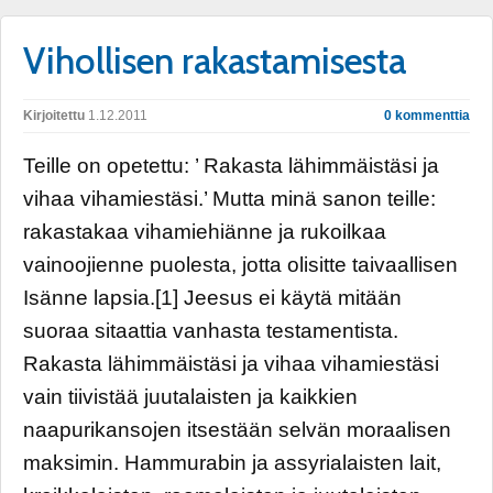
Vihollisen rakastamisesta
Kirjoitettu
1.12.2011
0 kommenttia
Teille on opetettu: ’ Rakasta lähimmäistäsi ja
vihaa vihamiestäsi.’ Mutta minä sanon teille:
rakastakaa vihamiehiänne ja rukoilkaa
vainoojienne puolesta, jotta olisitte taivaallisen
Isänne lapsia.[1] Jeesus ei käytä mitään
suoraa sitaattia vanhasta testamentista.
Rakasta lähimmäistäsi ja vihaa vihamiestäsi
vain tiivistää juutalaisten ja kaikkien
naapurikansojen itsestään selvän moraalisen
maksimin. Hammurabin ja assyrialaisten lait,