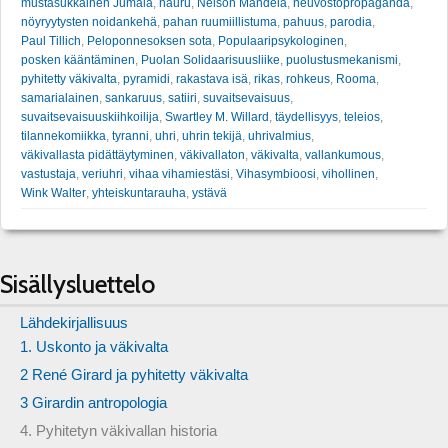
mustasukkainen Jumala
,
nauru
,
Nelson Mandela
,
neuvostopropaganda
,
nöyryytysten noidankehä
,
pahan ruumiillistuma
,
pahuus
,
parodia
,
Paul Tillich
,
Peloponnesoksen sota
,
Populaaripsykologinen
,
posken kääntäminen
,
Puolan Solidaarisuusliike
,
puolustusmekanismi
,
pyhitetty väkivalta
,
pyramidi
,
rakastava isä
,
rikas
,
rohkeus
,
Rooma
,
samarialainen
,
sankaruus
,
satiiri
,
suvaitsevaisuus
,
suvaitsevaisuuskiihkoilija
,
Swartley M. Willard
,
täydellisyys
,
teleios
,
tilannekomiikka
,
tyranni
,
uhri
,
uhrin tekijä
,
uhrivalmius
,
väkivallasta pidättäytyminen
,
väkivallaton
,
väkivalta
,
vallankumous
,
vastustaja
,
veriuhri
,
vihaa vihamiestäsi
,
Vihasymbioosi
,
vihollinen
,
Wink Walter
,
yhteiskuntarauha
,
ystävä
Sisällysluettelo
Lähdekirjallisuus
1. Uskonto ja väkivalta
2 René Girard ja pyhitetty väkivalta
3 Girardin antropologia
4. Pyhitetyn väkivallan historia