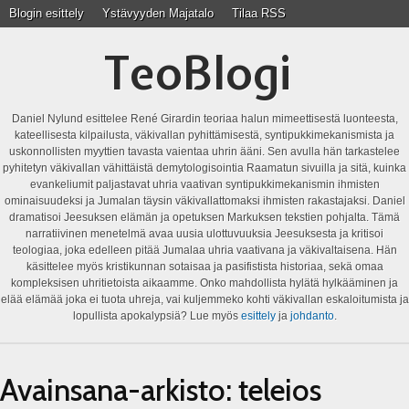
Blogin esittely
Ystävyyden Majatalo
Tilaa RSS
TeoBlogi
Daniel Nylund esittelee René Girardin teoriaa halun mimeettisestä luonteesta,
kateellisesta kilpailusta, väkivallan pyhittämisestä, syntipukkimekanismista ja
uskonnollisten myyttien tavasta vaientaa uhrin ääni. Sen avulla hän tarkastelee
pyhitetyn väkivallan vähittäistä demytologisointia Raamatun sivuilla ja sitä, kuinka
evankeliumit paljastavat uhria vaativan syntipukkimekanismin ihmisten
ominaisuudeksi ja Jumalan täysin väkivallattomaksi ihmisten rakastajaksi. Daniel
dramatisoi Jeesuksen elämän ja opetuksen Markuksen tekstien pohjalta. Tämä
narratiivinen menetelmä avaa uusia ulottuvuuksia Jeesuksesta ja kritisoi
teologiaa, joka edelleen pitää Jumalaa uhria vaativana ja väkivaltaisena. Hän
käsittelee myös kristikunnan sotaisaa ja pasifistista historiaa, sekä omaa
kompleksisen uhritietoista aikaamme. Onko mahdollista hylätä hylkääminen ja
elää elämää joka ei tuota uhreja, vai kuljemmeko kohti väkivallan eskaloitumista ja
lopullista apokalypsiä? Lue myös
esittely
ja
johdanto
.
Avainsana-arkisto:
teleios