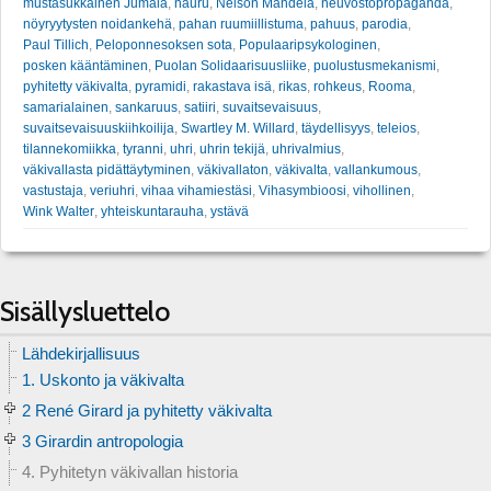
mustasukkainen Jumala
,
nauru
,
Nelson Mandela
,
neuvostopropaganda
,
nöyryytysten noidankehä
,
pahan ruumiillistuma
,
pahuus
,
parodia
,
Paul Tillich
,
Peloponnesoksen sota
,
Populaaripsykologinen
,
posken kääntäminen
,
Puolan Solidaarisuusliike
,
puolustusmekanismi
,
pyhitetty väkivalta
,
pyramidi
,
rakastava isä
,
rikas
,
rohkeus
,
Rooma
,
samarialainen
,
sankaruus
,
satiiri
,
suvaitsevaisuus
,
suvaitsevaisuuskiihkoilija
,
Swartley M. Willard
,
täydellisyys
,
teleios
,
tilannekomiikka
,
tyranni
,
uhri
,
uhrin tekijä
,
uhrivalmius
,
väkivallasta pidättäytyminen
,
väkivallaton
,
väkivalta
,
vallankumous
,
vastustaja
,
veriuhri
,
vihaa vihamiestäsi
,
Vihasymbioosi
,
vihollinen
,
Wink Walter
,
yhteiskuntarauha
,
ystävä
Sisällysluettelo
Lähdekirjallisuus
1. Uskonto ja väkivalta
2 René Girard ja pyhitetty väkivalta
3 Girardin antropologia
4. Pyhitetyn väkivallan historia