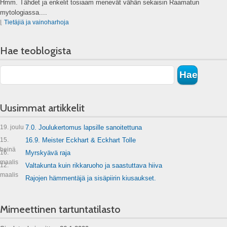
Hmm. Tähdet ja enkelit tosiaam menevät vähän sekaisin Raamatun
mytologiassa....
⌊
Tietäjiä ja vainoharhoja
Hae teoblogista
Uusimmat artikkelit
19. joulu
7.0. Joulukertomus lapsille sanoitettuna
15.
16.9. Meister Eckhart & Eckhart Tolle
heinä
16.
Myrskyävä raja
maalis
12.
Valtakunta kuin rikkaruoho ja saastuttava hiiva
maalis
Rajojen hämmentäjä ja sisäpiirin kiusaukset.
Mimeettinen tartuntatilasto