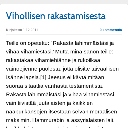
Vihollisen rakastamisesta
Kirjoitettu
1.12.2011
0 kommenttia
Teille on opetettu: ’ Rakasta lähimmäistäsi ja
vihaa vihamiestäsi.’ Mutta minä sanon teille:
rakastakaa vihamiehiänne ja rukoilkaa
vainoojienne puolesta, jotta olisitte taivaallisen
Isänne lapsia.[1] Jeesus ei käytä mitään
suoraa sitaattia vanhasta testamentista.
Rakasta lähimmäistäsi ja vihaa vihamiestäsi
vain tiivistää juutalaisten ja kaikkien
naapurikansojen itsestään selvän moraalisen
maksimin. Hammurabin ja assyrialaisten lait,