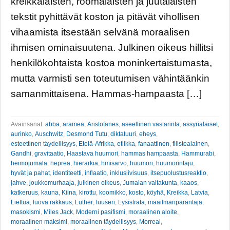
kreikkalaisten, roomalaisten ja juutalaisten
tekstit pyhittävät koston ja pitävät vihollisen
vihaamista itsestään selvänä moraalisen
ihmisen ominaisuutena. Julkinen oikeus hillitsi
henkilökohtaista kostoa moninkertaistumasta,
mutta varmisti sen toteutumisen vähintäänkin
samanmittaisena. Hammas-hampaasta […]
Avainsanat:
abba
,
aramea
,
Aristofanes
,
aseellinen vastarinta
,
assyrialaiset
,
aurinko
,
Auschwitz
,
Desmond Tutu
,
diktatuuri
,
eheys
,
esteettinen täydellisyys
,
Etelä-Afrikka
,
etiikka
,
fanaattinen
,
filistealainen
,
Gandhi
,
gravitaatio
,
Haastava huumori
,
hammas hampaasta
,
Hammurabi
,
heimojumala
,
heprea
,
hierarkia
,
hmisarvo
,
huumori
,
huumorintaju
,
hyvät ja pahat
,
identiteetti
,
inflaatio
,
inklusiivisuus
,
itsepuolustusreaktio
,
jahve
,
joukkomurhaaja
,
julkinen oikeus
,
Jumalan valtakunta
,
kaaos
,
katkeruus
,
kauna
,
Kiina
,
kirottu
,
koomikko
,
kosto
,
köyhä
,
Kreikka
,
Latvia
,
Liettua
,
luova rakkaus
,
Luther
,
luuseri
,
Lysistrata
,
maailmanparantaja
,
masokismi
,
Miles Jack
,
Moderni pasifismi
,
moraalinen aloite
,
moraalinen maksimi
,
moraalinen täydellisyys
,
Morreal
,