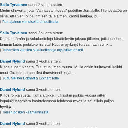
Salla Tyrväinen
sanoi
2 vuotta sitten:
Mietin uhriverta, jota "Vanhassa liitossa" juotettiin Jumalalle. Hienosäätöä on
siinä, että veri, olipa ihmisen tai eläimen, kantoi henkeä, pu...
⌊
Painajainen viimeisellä ehtoollisella
Salla Tyrväinen
sanoi
3 vuotta sitten:
Kirjoitan tämän jo sukuluetteloja käsittelevän jakson jälkeen, jottei unohdu -
lämmin kiitos joululukemisista! Ruut ei pyrkinyt turvaamaan suink...
⌊
Tuhansien vuosien sukuluettelot ja mykistävä enkeli
Daniel Nylund
sanoi
3 vuotta sitten:
Kiitos suosituksesta. Tutustun ilman muuta. Mulla onkin luultavasti kaikki
muut Girardin englanniksi ilmestyneet kirjat....
⌊
16.9. Meister Eckhart & Eckhart Tolle
Daniel Nylund
sanoi
3 vuotta sitten:
Kiitos rohkaisusta. Tämä artikkeli julkaistiin joskus vuosia sitten
kopulukiusaamista käsittelevässä lehdessä myös ja sai silloin paljon
hyvä�...
⌊
Toisen posken kääntämisestä
Daniel Nylund
sanoi
3 vuotta sitten: