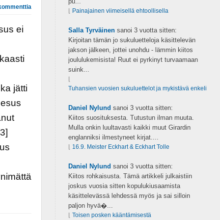
pu...
kommenttia
⌊
Painajainen viimeisellä ehtoollisella
sus ei
Salla Tyrväinen
sanoi
3 vuotta sitten:
Kirjoitan tämän jo sukuluetteloja käsittelevän
jakson jälkeen, jottei unohdu - lämmin kiitos
kaasti
joululukemisista! Ruut ei pyrkinyt turvaamaan
suink...
⌊
a jätti
Tuhansien vuosien sukuluettelot ja mykistävä enkeli
eesus
Daniel Nylund
sanoi
3 vuotta sitten:
anut
Kiitos suosituksesta. Tutustun ilman muuta.
Mulla onkin luultavasti kaikki muut Girardin
3]
englanniksi ilmestyneet kirjat....
sus
⌊
16.9. Meister Eckhart & Eckhart Tolle
Daniel Nylund
sanoi
3 vuotta sitten:
ynimättä
Kiitos rohkaisusta. Tämä artikkeli julkaistiin
joskus vuosia sitten kopulukiusaamista
käsittelevässä lehdessä myös ja sai silloin
paljon hyvä�...
⌊
Toisen posken kääntämisestä