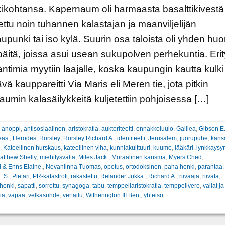
kikohtansa. Kapernaum oli harmaasta basalttikivestä
ttu noin tuhannen kalastajan ja maanviljelijän
upunki tai iso kylä. Suurin osa taloista oli yhden hu
päitä, joissa asui usean sukupolven perhekuntia. Erit
antimia myytiin laajalle, koska kaupungin kautta kulk
vä kauppareitti Via Maris eli Meren tie, jota pitkin
umin kalasäilykkeitä kuljetettiin pohjoisessa […]
:
anoppi
,
antisosiaalinen
,
aristokratia
,
auktoriteetti
,
ennakkoluulo
,
Galilea
,
Gibson E.
as.
,
Herodes
,
Horsley
,
Horsley Richard A.
,
identiteetti
,
Jerusalem
,
juorupuhe
,
kans
,
Kateellinen hurskaus
,
kateellinen viha
,
kunniakulttuuri
,
kuume
,
lääkäri
,
lynkkaysyr
atthew Shelly
,
miehitysvalta
,
Miles Jack.
,
Moraalinen karisma
,
Myers Ched
,
 & Enns Elaine.
,
Nevanlinna Tuomas
,
opetus
,
ortodoksinen
,
paha henki
,
parantaa
,
. S.
,
Pietari
,
PR-katastrofi
,
rakastettu
,
Relander Jukka.
,
Richard A.
,
riivaaja
,
riivata
,
henki
,
sapatti
,
sorrettu
,
synagoga
,
tabu
,
temppeliaristokratia
,
temppelivero
,
vallat j
ia
,
vapaa
,
velkasuhde
,
vertailu
,
Witherington III Ben.
,
yhteisö