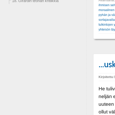
Avainsanat
18. Girardin teorian kritiikkiä
ihmisen sel
moraalinen
pyhän ja väk
sortajavall
tulkintojen
yhteisön tä
…usk
Kirjoitettu
8
He tuli
neljän 
uuteen 
ollut v