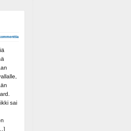
kommenttia
iä
sä
aan
llalle,
ään
ard.
ikki sai
on
[…]