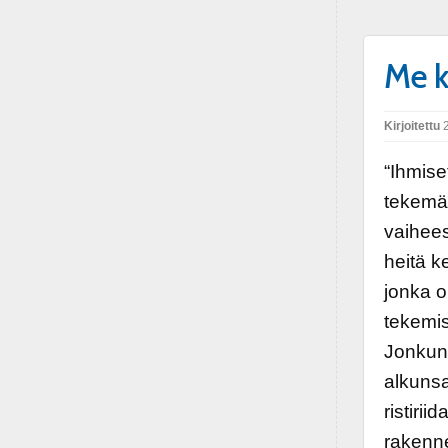
Me k
Kirjoitettu
2
“Ihmise
tekemä
vaihee
heitä k
jonka o
tekemis
Jonkun 
alkunsa
ristirii
rakenne