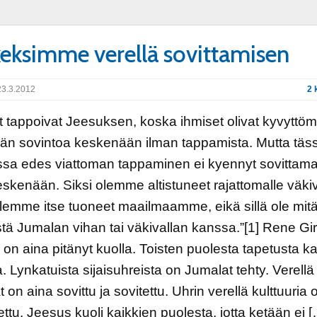
eksimme verellä sovittamisen
3.3.2012
2 
t tappoivat Jeesuksen, koska ihmiset olivat kyvyttöm
än sovintoa keskenään ilman tappamista. Mutta täs
ssa edes viattoman tappaminen ei kyennyt sovittam
eskenään. Siksi olemme altistuneet rajattomalle väkiva
lemme itse tuoneet maailmaamme, eikä sillä ole mit
tä Jumalan vihan tai väkivallan kanssa.”[1] Rene Gir
on aina pitänyt kuolla. Toisten puolesta tapetusta ka
. Lynkatuista sijaisuhreista on Jumalat tehty. Verellä
dat on aina sovittu ja sovitettu. Uhrin verellä kulttuuria 
ttu. Jeesus kuoli kaikkien puolesta, jotta ketään ei 