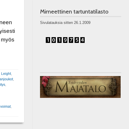
Mimeettinen tartuntatilasto
oneen
Sivulatauksia sitten 26.1.2009
yisesti
i myös
 Leight
,
anjoukot
,
itys
,
a voimat
,