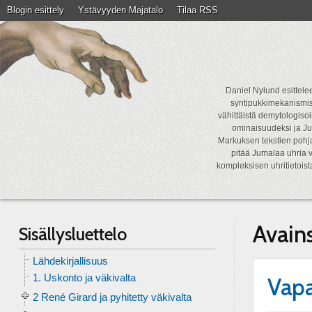
Blogin esittely
Ystävyyden Majatalo
Tilaa RSS
Daniel Nylund esittelee
syntipukkimekanismist
vähittäistä demytologisoi
ominaisuudeksi ja Ju
Markuksen tekstien pohja
pitää Jumalaa uhria v
kompleksisen uhritietois
Avain
Sisällysluettelo
Lähdekirjallisuus
1. Uskonto ja väkivalta
Vapa
2 René Girard ja pyhitetty väkivalta