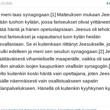
.10.2020
0 
 meni taas synagogaan.[1] Matteuksen mukaan Jee
ään tuohon kylään, jossa fariseukset olivat yrittäneet
tää häntä ja hänen opetuslapsiaan. Jeesus oli tehok
nut fariseukset ja vapauttanut tuon kylän heidän
svallastaan. Se ei kuitenkaan riittänyt Jeesukselle, jok
kulki edelleen ja meni sen seudun synagogaan.[2] J
ättäväisesti vihamieliselle maaperälle, vaikka oli sa
ellon ainakin isojen kaupunkien virallisiin synagogiin.[
ielto kuitenkin koski häntä vain opettajana, joten Jee
isälle näennäisesti vain osallistuakseen sapatin
alanpalvelukseen. Hänellä oli kuitenkin kyyhkynen k