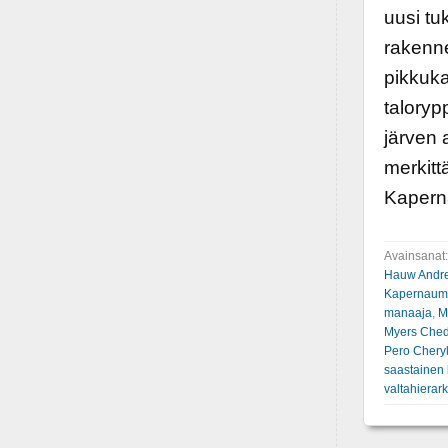
uusi tu
rakenne
pikkuka
taloryp
järven 
merkittä
Kaperna
Avainsanat
Hauw Andre
Kapernaum
manaaja
,
M
Myers Ched
Pero Cheryl
saastainen 
valtahierark