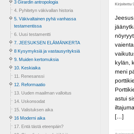
3 Girardin antropologia
Kirjoitettu
9
4. Pyhitetyn väkivallan historia
Jeesus
5. Väkivaltainen pyhä vanhassa
testamentissa
jäänytk
6. Uusi testamentti
nöyryyt
7. JEESUKSEN ELÄMÄNKERTA
vaienta
8 Kysymyksiä ja vastausyrityksiä
vaikutu
9. Muiden kertomuksia
kylän, 
10. Keskiaika
meni pä
11. Renesanssi
porttiki
12. Reformaatio
Porttik
13. Uuden maailman valloitus
astui s
14. Uskonsodat
iltajum
15. Valistuksen aika
[…]
16 Moderni aika
17. Entä tästä eteenpäin?