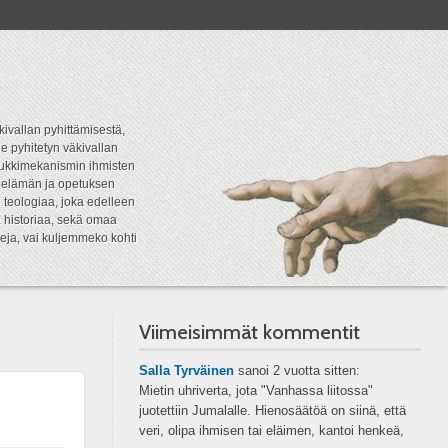
kivallan pyhittämisestä,
e pyhitetyn väkivallan
tipukkimekanismin ihmisten
n elämän ja opetuksen
 teologiaa, joka edelleen
a historiaa, sekä omaa
eja, vai kuljemmeko kohti
Viimeisimmät kommentit
Salla Tyrväinen
sanoi
2 vuotta sitten:
Mietin uhriverta, jota "Vanhassa liitossa"
juotettiin Jumalalle. Hienosäätöä on siinä, että
veri, olipa ihmisen tai eläimen, kantoi henkeä,