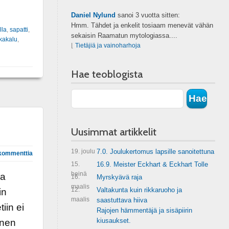
Daniel Nylund
sanoi
3 vuotta sitten:
Hmm. Tähdet ja enkelit tosiaam menevät vähän
lla
,
sapatti
,
sekaisin Raamatun mytologiassa....
ikakalu
,
⌊
Tietäjiä ja vainoharhoja
Hae teoblogista
Uusimmat artikkelit
19. joulu
7.0. Joulukertomus lapsille sanoitettuna
kommenttia
15.
16.9. Meister Eckhart & Eckhart Tolle
heinä
la
16.
Myrskyävä raja
maalis
12.
Valtakunta kuin rikkaruoho ja
in
maalis
saastuttava hiiva
iin ei
Rajojen hämmentäjä ja sisäpiirin
kiusaukset.
änen