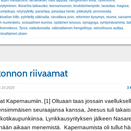
:
arjen mestarointi
,
fariseukset
,
halu tappaa
,
hengellinen eliitti
,
hyvinvointi
,
viytyminen
,
ikivanha taikausko
,
kansansuosio
,
kostotoimenpide
,
lavastaa
,
magiaa
,
 umpikuja
,
nöyryytetty
,
parantaa
,
pelastaa henki
,
pikkukylä
,
provosoida
,
ivallan liitto
,
pyhitetty väkivalta
,
raivattava pois
,
retorinen kysymys
,
reuma
,
saivarre
an nuoleskelu
,
sosiaalinen kunnia
,
sydämen kovuus
,
synagoga
,
syntymävamma
,
ta
 yksinoikeus
,
Tyros
,
vaikutusvalta
,
väkivaltainen hengellisyy
,
velvollisuus auttaa
,
ysivaltainen jäsen
onnon riivaamat
.10.2020
3 
vat Kapernaumiin. [1] Oltuaan taas jossain vaelluksel
ensimmäisen seuraajansa kanssa, Jeesus tuli takais
kotikaupunkiinsa. Lynkkausyrityksen jälkeen Nasaret
ähään aikaan menemistä. Kapernaumista oli tullut h