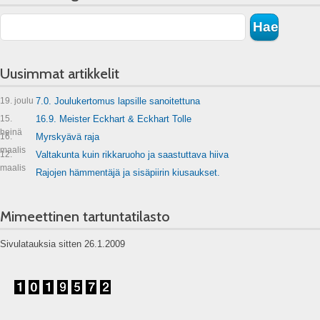
Uusimmat artikkelit
19. joulu
7.0. Joulukertomus lapsille sanoitettuna
15.
16.9. Meister Eckhart & Eckhart Tolle
heinä
16.
Myrskyävä raja
maalis
12.
Valtakunta kuin rikkaruoho ja saastuttava hiiva
maalis
Rajojen hämmentäjä ja sisäpiirin kiusaukset.
Mimeettinen tartuntatilasto
Sivulatauksia sitten 26.1.2009