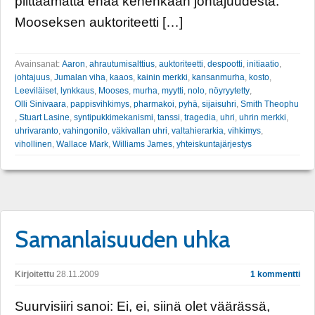
piittaamatta enää kenenkään johtajuudesta.
Mooseksen auktoriteetti […]
Avainsanat:
Aaron
,
ahrautumisalttius
,
auktoriteetti
,
despootti
,
initiaatio
,
johtajuus
,
Jumalan viha
,
kaaos
,
kainin merkki
,
kansanmurha
,
kosto
,
Leeviläiset
,
lynkkaus
,
Mooses
,
murha
,
myytti
,
nolo
,
nöyryytetty
,
Olli Sinivaara
,
pappisvihkimys
,
pharmakoi
,
pyhä
,
sijaisuhri
,
Smith Theophu
,
Stuart Lasine
,
syntipukkimekanismi
,
tanssi
,
tragedia
,
uhri
,
uhrin merkki
,
uhrivaranto
,
vahingonilo
,
väkivallan uhri
,
valtahierarkia
,
vihkimys
,
vihollinen
,
Wallace Mark
,
Williams James
,
yhteiskuntajärjestys
Samanlaisuuden uhka
Kirjoitettu
28.11.2009
1 kommentti
Suurvisiiri sanoi: Ei, ei, siinä olet väärässä,