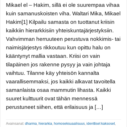
Mikael el – Hakim, sillä ei ole suurempaa vihaa
kuin samanuskoisten viha. Waltari Mika, Mikael
Hakim[1] Kilpailu samasta on tuottanut kriisin
kaikkiin hierarkkisiin yhteiskuntajärjestyksiin.
Vahvimman herruuteen perustuva nokkimis- tai
naimisjärjestys rikkoutuu kun opittu halu on
kääntynyt mallia vastaan. Kriisi on vain
tilapäinen jos rakenne pysyy ja vain johtaja
vaihtuu. Tilanne käy yhteisön kannalta
vaarallisemmaksi, jos kaikki alkavat tavoitella
samanlaista osaa mammutin lihasta. Kaikki
suuret kulttuurit ovat tähän mennessä
perustuneet siihen, että erilaisuus ja […]
Avainsanat:
dharma
,
hierarkia
,
homoseksuaalisuus
,
identtiset kaksoset
,