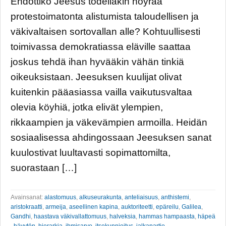
Ehdottiko Jeesus todellakin nöyrää
protestoimatonta alistumista taloudellisen ja
väkivaltaisen sortovallan alle? Kohtuullisesti
toimivassa demokratiassa eläville saattaa
joskus tehdä ihan hyvääkin vähän tinkiä
oikeuksistaan. Jeesuksen kuulijat olivat
kuitenkin pääasiassa vailla vaikutusvaltaa
olevia köyhiä, jotka elivät ylempien,
rikkaampien ja väkevämpien armoilla. Heidän
sosiaalisessa ahdingossaan Jeesuksen sanat
kuulostivat luultavasti sopimattomilta,
suorastaan […]
Avainsanat:
alastomuus
,
alkuseurakunta
,
anteliaisuus
,
anthistemi
,
aristokraatti
,
armeija
,
aseellinen kapina
,
auktoriteetti
,
epäreilu
,
Galilea
,
Gandhi
,
haastava väkivallattomuus
,
halveksia
,
hammas hampaasta
,
häpeä