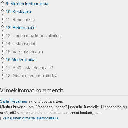
9. Muiden kertomuksia
10. Keskiaika
11. Renesanssi
12. Reformaatio
13. Uuden maailman valloitus
14. Uskonsodat
15. Valistuksen aika
16 Moderni aika
17. Entä tästä eteenpäin?
18. Girardin teorian kritiikkiä
Viimeisimmät kommentit
Salla Tyrväinen
sanoi
2 vuotta sitten:
Mietin uhriverta, jota "Vanhassa liitossa" juotettiin Jumalalle. Hienosäätöä on
siinä, että veri, olipa ihmisen tai eläimen, kantoi henkeä, pu...
⌊
Painajainen viimeisellä ehtoollisella