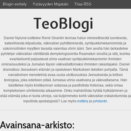
Blogin esittely
Ystävyyden Majatalo
Tilaa RSS
TeoBlogi
Daniel Nylund esittelee René Girardin teoriaa halun mimeettisestä luonteesta,
kateellisesta kilpailusta, väkivallan pyhittämisestä, syntipukkimekanismista ja
uskonnollisten myyttien tavasta vaientaa uhrin ääni. Sen avulla hän tarkastelee
pyhitetyn väkivallan vähittäistä demytologisointia Raamatun sivuilla ja sitä, kuinka
evankeliumit paljastavat uhria vaativan syntipukkimekanismin ihmisten
ominaisuudeksi ja Jumalan täysin väkivallattomaksi ihmisten rakastajaksi. Daniel
dramatisoi Jeesuksen elämän ja opetuksen Markuksen tekstien pohjalta. Tämä
narratiivinen menetelmä avaa uusia ulottuvuuksia Jeesuksesta ja kritisoi
teologiaa, joka edelleen pitää Jumalaa uhria vaativana ja väkivaltaisena. Hän
käsittelee myös kristikunnan sotaisaa ja pasifistista historiaa, sekä omaa
kompleksisen uhritietoista aikaamme. Onko mahdollista hylätä hylkääminen ja
elää elämää joka ei tuota uhreja, vai kuljemmeko kohti väkivallan eskaloitumista ja
lopullista apokalypsiä? Lue myös
esittely
ja
johdanto
.
Avainsana-arkisto: