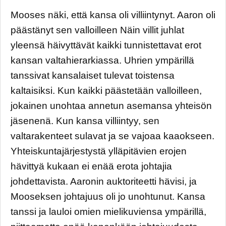
Mooses näki, että kansa oli villiintynyt. Aaron oli
päästänyt sen valloilleen Näin villit juhlat
yleensä häivyttävät kaikki tunnistettavat erot
kansan valtahierarkiassa. Uhrien ympärillä
tanssivat kansalaiset tulevat toistensa
kaltaisiksi. Kun kaikki päästetään valloilleen,
jokainen unohtaa annetun asemansa yhteisön
jäsenenä. Kun kansa villiintyy, sen
valtarakenteet sulavat ja se vajoaa kaaokseen.
Yhteiskuntajärjestystä ylläpitävien erojen
hävittyä kukaan ei enää erota johtajia
johdettavista. Aaronin auktoriteetti hävisi, ja
Mooseksen johtajuus oli jo unohtunut. Kansa
tanssi ja lauloi omien mielikuviensa ympärillä,