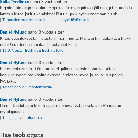
Salla Tyrväinen
sanoi
3 vuotta sitten:
Kirjoitan tämän jo sukuluetteloja käsittelevän jakson jälkeen, jottei unohdu -
lämmin kiitos joululukemisista! Ruut ei pyrkinyt turvaamaan suink...
⌊
Tuhansien vuosien sukuluettelot ja mykistävä enkeli
Daniel Nylund
sanoi
3 vuotta sitten:
Kiitos suosituksesta. Tutustun ilman muuta. Mulla onkin luultavasti kaikki
muut Girardin englanniksi ilmestyneet kirjat....
⌊
16.9. Meister Eckhart & Eckhart Tolle
Daniel Nylund
sanoi
3 vuotta sitten:
Kiitos rohkaisusta. Tämä artikkeli julkaistiin joskus vuosia sitten
kopulukiusaamista käsittelevässä lehdessä myös ja sai silloin paljon
hyvä�...
⌊
Toisen posken kääntämisestä
Daniel Nylund
sanoi
3 vuotta sitten:
Hmm. Tähdet ja enkelit tosiaam menevät vähän sekaisin Raamatun
mytologiassa....
⌊
Tietäjiä ja vainoharhoja
Hae teoblogista