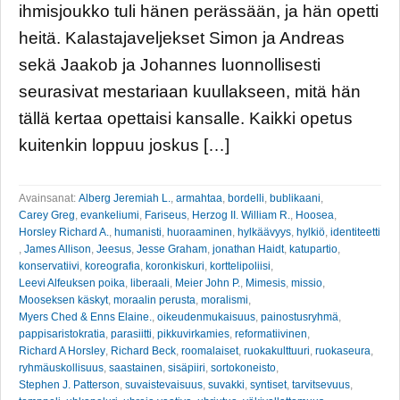
ihmisjoukko tuli hänen perässään, ja hän opetti
heitä. Kalastajaveljekset Simon ja Andreas
sekä Jaakob ja Johannes luonnollisesti
seurasivat mestariaan kuullakseen, mitä hän
tällä kertaa opettaisi kansalle. Kaikki opetus
kuitenkin loppuu joskus […]
Avainsanat:
Alberg Jeremiah L.
,
armahtaa
,
bordelli
,
bublikaani
,
Carey Greg
,
evankeliumi
,
Fariseus
,
Herzog II. William R.
,
Hoosea
,
Horsley Richard A.
,
humanisti
,
huoraaminen
,
hylkäävyys
,
hylkiö
,
identiteetti
,
James Allison
,
Jeesus
,
Jesse Graham
,
jonathan Haidt
,
katupartio
,
konservatiivi
,
koreografia
,
koronkiskuri
,
korttelipoliisi
,
Leevi Alfeuksen poika
,
liberaali
,
Meier John P.
,
Mimesis
,
missio
,
Mooseksen käskyt
,
moraalin perusta
,
moralismi
,
Myers Ched & Enns Elaine.
,
oikeudenmukaisuus
,
painostusryhmä
,
pappisaristokratia
,
parasiitti
,
pikkuvirkamies
,
reformatiivinen
,
Richard A Horsley
,
Richard Beck
,
roomalaiset
,
ruokakulttuuri
,
ruokaseura
,
ryhmäuskollisuus
,
saastainen
,
sisäpiiri
,
sortokoneisto
,
Stephen J. Patterson
,
suvaistevaisuus
,
suvakki
,
syntiset
,
tarvitsevuus
,