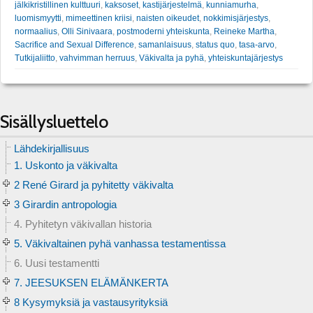
jälkikristillinen kulttuuri
,
kaksoset
,
kastijärjestelmä
,
kunniamurha
,
luomismyytti
,
mimeettinen kriisi
,
naisten oikeudet
,
nokkimisjärjestys
,
normaalius
,
Olli Sinivaara
,
postmoderni yhteiskunta
,
Reineke Martha
,
Sacrifice and Sexual Difference
,
samanlaisuus
,
status quo
,
tasa-arvo
,
Tutkijaliitto
,
vahvimman herruus
,
Väkivalta ja pyhä
,
yhteiskuntajärjestys
Sisällysluettelo
Lähdekirjallisuus
1. Uskonto ja väkivalta
2 René Girard ja pyhitetty väkivalta
3 Girardin antropologia
4. Pyhitetyn väkivallan historia
5. Väkivaltainen pyhä vanhassa testamentissa
6. Uusi testamentti
7. JEESUKSEN ELÄMÄNKERTA
8 Kysymyksiä ja vastausyrityksiä