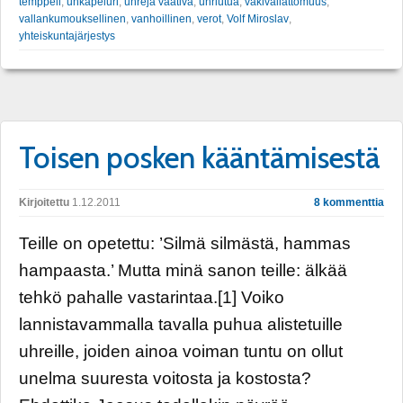
temppeli
,
uhkapeluri
,
uhreja vaativa
,
uhriutua
,
väkivallattomuus
,
vallankumouksellinen
,
vanhoillinen
,
verot
,
Volf Miroslav
,
yhteiskuntajärjestys
Toisen posken kääntämisestä
Kirjoitettu
1.12.2011
8 kommenttia
Teille on opetettu: ’Silmä silmästä, hammas
hampaasta.’ Mutta minä sanon teille: älkää
tehkö pahalle vastarintaa.[1] Voiko
lannistavammalla tavalla puhua alistetuille
uhreille, joiden ainoa voiman tuntu on ollut
unelma suuresta voitosta ja kostosta?