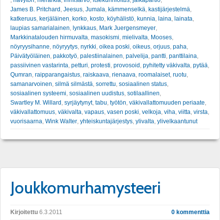
,
hävytön
,
hierarkia
,
ihmisarvo
,
itsekunnioitus
,
jalkapartio
,
James B. Pritchard
,
Jeesus
,
Jumala
,
kämmenselkä
,
kastijärjestelmä
,
katkeruus
,
kerjäläinen
,
korko
,
kosto
,
köyhälistö
,
kunnia
,
laina
,
lainata
,
laupias samarialainen
,
lynkkaus
,
Mark Juergensmeyer
,
Markkinatalouden hirmuvalta
,
masokismi
,
mielivalta
,
Mooses
,
nöyryysihanne
,
nöyryytys
,
nyrkki
,
oikea poski
,
oikeus
,
orjuus
,
paha
,
Päivätyöläinen
,
pakkotyö
,
palestiinalainen
,
palvelija
,
pantti
,
panttilaina
,
passiivinen vastarinta
,
petturi
,
protesti
,
provosoid
,
pyhitetty väkivalta
,
pytää
,
Qumran
,
raipparangaistus
,
raiskaava
,
rienaava
,
roomalaiset
,
ruotu
,
samanarvoinen
,
silmä silmästä
,
sorrettu
,
sosiaalinen status
,
sosiaalinen systeemi
,
sosiaalinen uudistus
,
sotilaallinen
,
Swartley M. Willard
,
syrjäytynyt
,
tabu
,
työtön
,
väkivallattomuuden periaate
,
väkivallattomuus
,
väkivalta
,
vapaus
,
vasen poski
,
velkoja
,
viha
,
viitta
,
virsta
,
vuorisaarna
,
Wink Walter
,
yhteiskuntajärjestys
,
ylivalta
,
ylivelkaantunut
Joukkomurhamysteeri
Kirjoitettu
6.3.2011
0 kommenttia