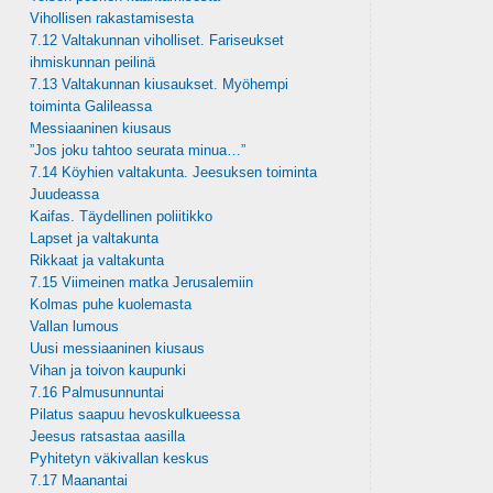
Vihollisen rakastamisesta
7.12 Valtakunnan viholliset. Fariseukset
ihmiskunnan peilinä
7.13 Valtakunnan kiusaukset. Myöhempi
toiminta Galileassa
Messiaaninen kiusaus
”Jos joku tahtoo seurata minua…”
7.14 Köyhien valtakunta. Jeesuksen toiminta
Juudeassa
Kaifas. Täydellinen poliitikko
Lapset ja valtakunta
Rikkaat ja valtakunta
7.15 Viimeinen matka Jerusalemiin
Kolmas puhe kuolemasta
Vallan lumous
Uusi messiaaninen kiusaus
Vihan ja toivon kaupunki
7.16 Palmusunnuntai
Pilatus saapuu hevoskulkueessa
Jeesus ratsastaa aasilla
Pyhitetyn väkivallan keskus
7.17 Maanantai