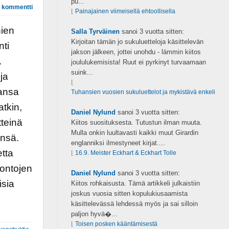
pu...
 kommentti
⌊
Painajainen viimeisellä ehtoollisella
nien
Salla Tyrväinen
sanoi
3 vuotta sitten:
Kirjoitan tämän jo sukuluetteloja käsittelevän
nti
jakson jälkeen, jottei unohdu - lämmin kiitos
.
joululukemisista! Ruut ei pyrkinyt turvaamaan
suink...
ja
⌊
vansa
Tuhansien vuosien sukuluettelot ja mykistävä enkeli
atkin,
Daniel Nylund
sanoi
3 vuotta sitten:
teinä
Kiitos suosituksesta. Tutustun ilman muuta.
Mulla onkin luultavasti kaikki muut Girardin
änsä.
englanniksi ilmestyneet kirjat....
etta
⌊
16.9. Meister Eckhart & Eckhart Tolle
kontojen
Daniel Nylund
sanoi
3 vuotta sitten:
isia
Kiitos rohkaisusta. Tämä artikkeli julkaistiin
joskus vuosia sitten kopulukiusaamista
käsittelevässä lehdessä myös ja sai silloin
paljon hyvä�...
⌊
Toisen posken kääntämisestä