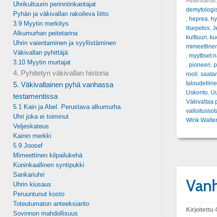
Avainsanat
Uhrikultuurin perinnönkantajat
demytologi
Pyhän ja väkivallan rakoileva liitto
,
heprea
,
hy
3.9 Myytin merkitys
itsepetos
,
J
Alkumurhan peitetarina
kulttuuri
,
ku
Uhrin vaientaminen ja syyllistäminen
mimeettinen
Väkivallan pyhittäjä
,
myyttiset 
3.10 Myytin murtajat
,
pioneeri
,
p
4. Pyhitetyn väkivallan historia
rooli
,
saata
taloudellin
5. Väkivaltainen pyhä vanhassa
Uskonto
,
Uu
testamentissa
Väkivaltaa 
5.1 Kain ja Abel. Perustava alkumurha.
valloitussot
Uhri joka ei toiminut
Wink Walte
Veljeskateus
Kainin merkki
5.9 Joosef
Mimeettinen kilpailukehä
Kuninkaallinen syntipukki
Sankariuhri
Vanh
Uhrin kiusaus
Peruuntunut kosto
Toteutumaton anteeksianto
Kirjoitettu
4
Sovinnon mahdollisuus