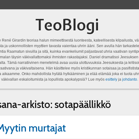
TeoBlogi
 René Girardin teoriaa halun mimeettisestä luonteesta, kateellisesta kilpailusta, vä
a ja uskonnollisten myyttien tavasta vaientaa uhrin ääni. Sen avulla hän tarkastele
ntia Raamatun sivuilla ja sitä, kuinka evankeliumit paljastavat uhria vaativan syn
malan täysin väkivallattomaksi ihmisten rakastajaksi. Daniel dramatisoi Jeesukse
lta. Tämä narratiivinen menetelmä avaa uusia ulottuvuuksia Jeesuksesta ja kritisoi
aativana ja väkivaltaisena. Hän käsittelee myös kristikunnan sotaisaa ja pasifistist
ta aikaamme. Onko mahdollista hylätä hylkääminen ja elää elämää joka ei tuota uhr
väkivallan eskaloitumista ja lopullista apokalypsiä? Lue myös
esittely
ja
johdanto
.
sana-arkisto:
sotapäällikkö
 Myytin murtajat