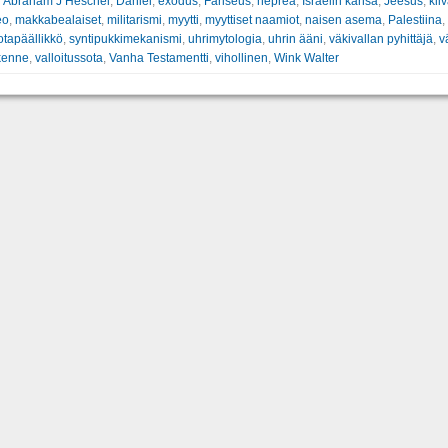
:
Abraham J Heschel
,
Daniel
,
exodus
,
Fariseus
,
heprea
,
Israelin kansa
,
Jeesus
,
kii
eo
,
makkabealaiset
,
militarismi
,
myytti
,
myyttiset naamiot
,
naisen asema
,
Palestiina
,
otapäällikkö
,
syntipukkimekanismi
,
uhrimytologia
,
uhrin ääni
,
väkivallan pyhittäjä
,
v
kenne
,
valloitussota
,
Vanha Testamentti
,
vihollinen
,
Wink Walter