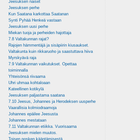
Jeesuksen naiset
Jeesuksen perhe
Kun Saatana karkottaa Saatanan
Synti Pyhää Henkeä vastaan
Jeesuksen uusi perhe
Miekan tuoja ja perheiden hajottaja
7.8 Valtakunnan rajat?
Rajojen hämmentäjä ja sisäpiirin kiusaukset.
Valtakunta kuin rikkaruoho ja saastuttava hiiva
Myrskyävä raja
7.9 Valtakunnan vaikutukset. Opettaa
toiminnalla
Yhteisönsä riivaama
Uhri uhmaa kohtaloaan
Kateellinen kotikylä
Jeesuksen paljastama saatana
7.10 Jeesus, Johannes ja Herodeksen uusperhe
Vaarallisia kolmiodraamoja
Johannes epäilee Jeesusta
Johannes mestataan
7.11 Valtakunnan etiikka. Vuorisaarna
Jeesuksen mielen muutos.
Toisen posken kääntämisestä