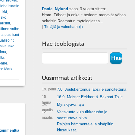
konstruktio
,
lobalisaatio
Daniel Nylund
sanoi
3 vuotta sitten:
tiikki
,
Hmm. Tähdet ja enkelit tosiaam menevät vähän
usko
,
sekaisin Raamatun mytologiassa....
tarismi
,
⌊
Tietäjiä ja vainoharhoja
ttinen valhe
na
,
pasifismi
tualisointi
,
Hae teoblogista
taikausko
,
ulma
,
lta
,
kenne
,
ce Mark
,
Uusimmat artikkelit
19. joulu
7.0. Joulukertomus lapsille sanoitettuna
15.
16.9. Meister Eckhart & Eckhart Tolle
heinä
16.
Myrskyävä raja
maalis
12.
Valtakunta kuin rikkaruoho ja
maalis
saastuttava hiiva
Rajojen hämmentäjä ja sisäpiirin
kiusaukset.
kommenttia