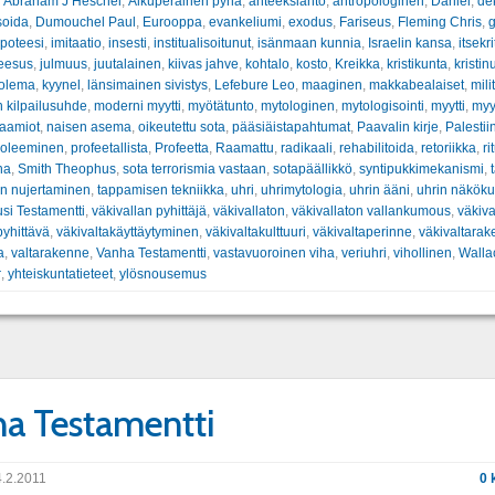
:
Abraham J Heschel
,
Alkuperäinen pyhä
,
anteeksianto
,
antropologinen
,
Daniel
,
de
soida
,
Dumouchel Paul
,
Eurooppa
,
evankeliumi
,
exodus
,
Fariseus
,
Fleming Chris
,
g
poteesi
,
imitaatio
,
insesti
,
institualisoitunut
,
isänmaan kunnia
,
Israelin kansa
,
itsekri
eesus
,
julmuus
,
juutalainen
,
kiivas jahve
,
kohtalo
,
kosto
,
Kreikka
,
kristikunta
,
kristin
olema
,
kyynel
,
länsimainen sivistys
,
Lefebure Leo
,
maaginen
,
makkabealaiset
,
mili
 kilpailusuhde
,
moderni myytti
,
myötätunto
,
mytologinen
,
mytologisointi
,
myytti
,
myy
naamiot
,
naisen asema
,
oikeutettu sota
,
pääsiäistapahtumat
,
Paavalin kirje
,
Palestii
oleeminen
,
profeetallista
,
Profeetta
,
Raamattu
,
radikaali
,
rehabilitoida
,
retoriikka
,
ri
na
,
Smith Theophus
,
sota terrorismia vastaan
,
sotapäällikkö
,
syntipukkimekanismi
,
en nujertaminen
,
tappamisen tekniikka
,
uhri
,
uhrimytologia
,
uhrin ääni
,
uhrin näkök
si Testamentti
,
väkivallan pyhittäjä
,
väkivallaton
,
väkivallaton vallankumous
,
väkiva
pyhittävä
,
väkivaltakäyttäytyminen
,
väkivaltakulttuuri
,
väkivaltaperinne
,
väkivaltara
a
,
valtarakenne
,
Vanha Testamentti
,
vastavuoroinen viha
,
veriuhri
,
vihollinen
,
Walla
r
,
yhteiskuntatieteet
,
ylösnousemus
a Testamentti
.2.2011
0 