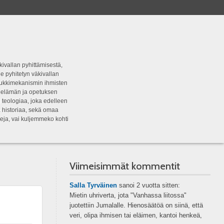
kivallan pyhittämisestä,
e pyhitetyn väkivallan
tipukkimekanismin ihmisten
n elämän ja opetuksen
 teologiaa, joka edelleen
a historiaa, sekä omaa
eja, vai kuljemmeko kohti
Viimeisimmät kommentit
Salla Tyrväinen
sanoi
2 vuotta sitten:
Mietin uhriverta, jota "Vanhassa liitossa"
juotettiin Jumalalle. Hienosäätöä on siinä, että
veri, olipa ihmisen tai eläimen, kantoi henkeä,