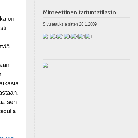
Mimeettinen tartuntatilasto
oka on
Sivulatauksia sitten 26.1.2009
sti
ttää
maan
n
atkasta
vastaan.
tä, sen
idulla