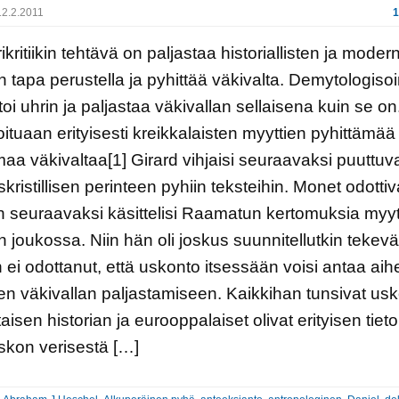
2.2.2011
1
ikritiikin tehtävä on paljastaa historiallisten ja moder
n tapa perustella ja pyhittää väkivalta. Demytologisoi
itoi uhrin ja paljastaa väkivallan sellaisena kuin se on
ituaan erityisesti kreikkalaisten myyttien pyhittämää 
amaa väkivaltaa[1] Girard vihjaisi seuraavaksi puuttu
skristillisen perinteen pyhiin teksteihin. Monet odottiv
n seuraavaksi käsittelisi Raamatun kertomuksia myyt
n joukossa. Niin hän oli joskus suunnitellutkin tekev
ei odottanut, että uskonto itsessään voisi antaa aih
en väkivallan paljastamiseen. Kaikkihan tunsivat us
aisen historian ja eurooppalaiset olivat erityisen tieto
uskon verisestä […]