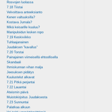
Rosvojen luolassa
7.18 Tiistai
Velvoittava anteeksianto
Kenen valtuuksilla?
Kostava Jumala?
Mikä keisarille kuuluu?
Manipuloidun lesken ropo
7.19 Keskiviikko
Tuhlaajanainen
Juudaksen ”kavallus”
7.20 Torstai
Painajainen viimeisellä ehtoollisella
Skandaali
Ihmiskunnan vihan malja
Jeesuksen pidätys
Kuulustelut alkavat
7.21 Pitkä perjantai
7.22 Lauantai
Ateismin päivä
Muistokirjoitus Juudaksesta
7.23 Sunnuntai
Palatkaa alkuun