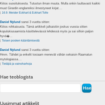
Kiitos suosituksesta. Tutustun ilman muuta. Mulla onkin luultavasti kaikki
muut Girardin englanniksi ilmestyneet kirjat....
⌊
16.9. Meister Eckhart & Eckhart Tolle
Daniel Nylund
sanoi
3 vuotta sitten:
Kiitos rohkaisusta. Tämä artikkeli julkaistiin joskus vuosia sitten
kopulukiusaamista käsittelevässä lehdessä myös ja sai silloin paljon
hyvä�...
⌊
Toisen posken kääntämisestä
Daniel Nylund
sanoi
3 vuotta sitten:
Hmm. Tähdet ja enkelit tosiaam menevät vähän sekaisin Raamatun
mytologiassa....
⌊
Tietäjiä ja vainoharhoja
Hae teoblogista
Uusimmat artikkelit