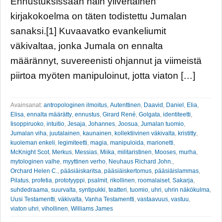
Ennustuksissaan näin ylivertainen
kirjakokoelma on täten todistettu Jumalan
sanaksi.[1] Kuvaavatko evankeliumit
väkivaltaa, jonka Jumala on ennalta
määrännyt, suvereenisti ohjannut ja viimeistä
piirtoa myöten manipuloinut, jotta viaton […]
Avainsanat:
antropologinen ilmoitus
,
Autenttinen
,
Daavid
,
Daniel
,
Elia
,
Elisa
,
ennalta määrätty
,
ennustus
,
Girard René
,
Golgata
,
identiteetti
,
Iisoppiruoko
,
intuitio
,
Jesaja
,
Johannes
,
Joosua
,
Jumalan tuomio
,
Jumalan viha
,
juutalainen
,
kaunainen
,
kollektiivinen väkivalta
,
kristitty
,
kuoleman enkeli
,
legimiteetti
,
magia
,
manipuloida
,
marionetti
,
McKnight Scot
,
Merkus
,
Messias
,
Miika
,
militaristinen
,
Mooses
,
murha
,
mytologinen valhe
,
myyttinen verho
,
Neuhaus Richard John.
,
Orchard Helen C.
,
pääsiäiskaritsa
,
pääsiäiskertomus
,
pääsiäislammas
,
Pilatus
,
profetia
,
prototyyppi
,
psalmit
,
rikollinen
,
roomalaiset
,
Sakarja
,
suhdedraama
,
suurvalta
,
syntipukki
,
teatteri
,
tuomio
,
uhri
,
uhrin näkökulma
,
Uusi Testamentti
,
väkivalta
,
Vanha Testamentti
,
vastaavuus
,
vastuu
,
viaton uhri
,
vihollinen
,
Williams James