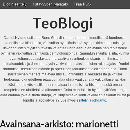
Blogin esittely
Ystävyyden Majatalo
Tilaa RSS
TeoBlogi
Daniel Nylund esittelee René Girardin teoriaa halun mimeettisestä luonteesta,
kateellisesta kilpailusta, väkivallan pyhittämisestä, syntipukkimekanismista ja
uskonnollisten myyttien tavasta vaientaa uhrin ääni. Sen avulla hän tarkastelee
pyhitetyn väkivallan vähittäistä demytologisointia Raamatun sivuilla ja sitä, kuinka
evankeliumit paljastavat uhria vaativan syntipukkimekanismin ihmisten
ominaisuudeksi ja Jumalan täysin väkivallattomaksi ihmisten rakastajaksi. Daniel
dramatisoi Jeesuksen elämän ja opetuksen Markuksen tekstien pohjalta. Tämä
narratiivinen menetelmä avaa uusia ulottuvuuksia Jeesuksesta ja kritisoi
teologiaa, joka edelleen pitää Jumalaa uhria vaativana ja väkivaltaisena. Hän
käsittelee myös kristikunnan sotaisaa ja pasifistista historiaa, sekä omaa
kompleksisen uhritietoista aikaamme. Onko mahdollista hylätä hylkääminen ja
elää elämää joka ei tuota uhreja, vai kuljemmeko kohti väkivallan eskaloitumista ja
lopullista apokalypsiä? Lue myös
esittely
ja
johdanto
.
Avainsana-arkisto:
marionetti