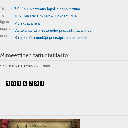
19. joulu
7.0. Joulukertomus lapsille sanoitettuna
15.
16.9. Meister Eckhart & Eckhart Tolle
heinä
16.
Myrskyävä raja
maalis
12.
Valtakunta kuin rikkaruoho ja saastuttava hiiva
maalis
Rajojen hämmentäjä ja sisäpiirin kiusaukset.
Mimeettinen tartuntatilasto
Sivulatauksia sitten 26.1.2009